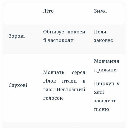
Літо
Зима
Обнизує покоси
Поля
Зорові
й частоколи
заковує
Мовчання
крижане;
Мовчать серед
гілок птахи в
Цвіркун у
Слухові
гаю; Невтомний
хаті
голосок
заводить
пісню