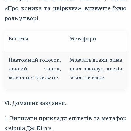
«Про коника та цвіркуна», визначте їхню
роль у творі.
Епітети
Метафори
Невтомний голосок,
Мовчать птахи, зима
довгий танок,
поля заковує, поезія
мовчання крижане.
землі не вмре.
VI. Домашнє завдання.
1. Виписати приклади епітетів та метафор
з вірша Дж. Кітса.