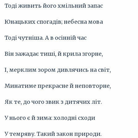
Тоді живить його хмільний запас
Юнацьких спогадів; небесна мова
Тоді чутніша. А в осінній час
Він зажадає тиші, й крила згорне,
I, мерклим зором дивлячись на світ,
Минатиме прекрасне й неповторне,
Як те, до чого звик з дитячих літ.
У нього є й зима: холодні сходи
У темряву. Такий закон природи.