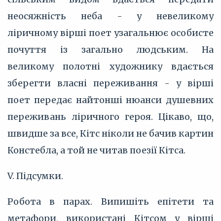
неосяжність неба - у невеликому
ліричному вірші поет узагальнює особисте
почуття із загально людським. На
великому полотні художнику вдається
зберегти власні переживання - у вірші
поет передає найтонші нюанси душевних
переживань ліричного героя. Цікаво, що,
швидше за все, Кітс ніколи не бачив картин
Констебла, а той не читав поезії Кітса.
V. Підсумки.
Робота в парах. Випишіть епітети та
метафори, використані Кітсом у вірші