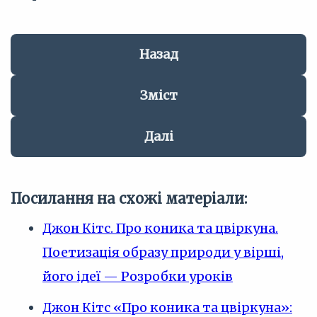
Назад
Зміст
Далі
Посилання на схожі матеріали:
Джон Кітс. Про коника та цвіркуна.
Поетизація образу природи у вірші,
його ідеї — Розробки уроків
Джон Кітс «Про коника та цвіркуна»: