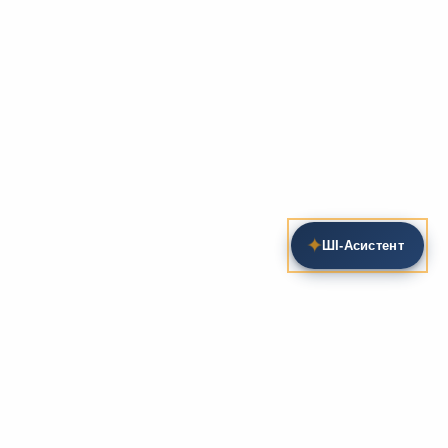
✦
ШІ‑Асистент
Пошук на сайті
Методика та розробки уроків
Фундаментом
zarlit.com
(з 2008 року) є фахові
розробки уроків
та
методика викладання
зарубіжної
літератури. Навколо цього базису формується