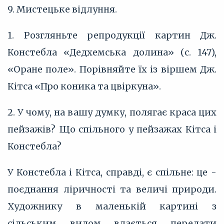
9. Мистецьке відлуння.
1. Розгляньте репродукції картин Дж.
Констебла «Дедхемська долина» (с. 147),
«Оране поле». Порівняйте їх із віршем Дж.
Кітса «Про коника та цвіркуна».
2. У чому, на вашу думку, полягає краса цих
пейзажів? Що спільного у пейзажах Кітса і
Констебла?
У Констебла і Кітса, справді, є спільне: це -
поєднання ліричності та величі природи.
Художнику в маленькій картині з
сільським видом вдається передати