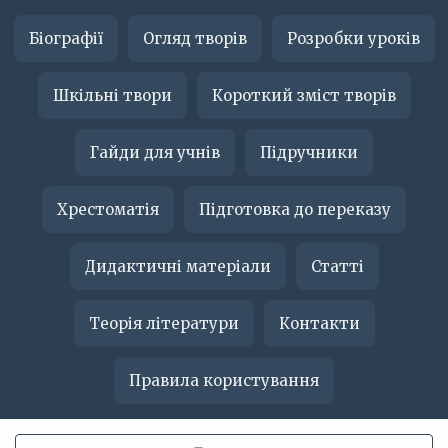
Біографії
Огляд творів
Розробки уроків
Шкільні твори
Короткий зміст творів
Гайди для учнів
Підручники
Хрестоматія
Підготовка до переказу
Дидактичні матеріали
Статті
Теорія літератури
Контакти
Правила користування