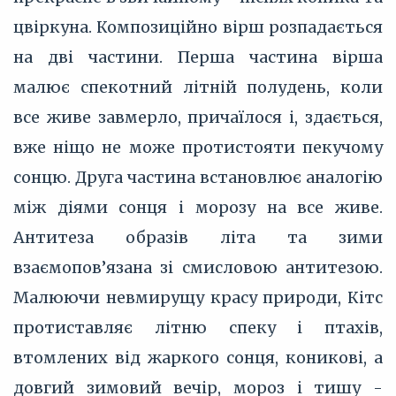
цвіркуна. Композиційно вірш розпадається
на дві частини. Перша частина вірша
малює спекотний літній полудень, коли
все живе завмерло, причаїлося і, здається,
вже ніщо не може протистояти пекучому
сонцю. Друга частина встановлює аналогію
між діями сонця і морозу на все живе.
Антитеза образів літа та зими
взаємопов’язана зі смисловою антитезою.
Малюючи невмирущу красу природи, Кітс
протиставляє літню спеку і птахів,
втомлених від жаркого сонця, коникові, а
довгий зимовий вечір, мороз і тишу -