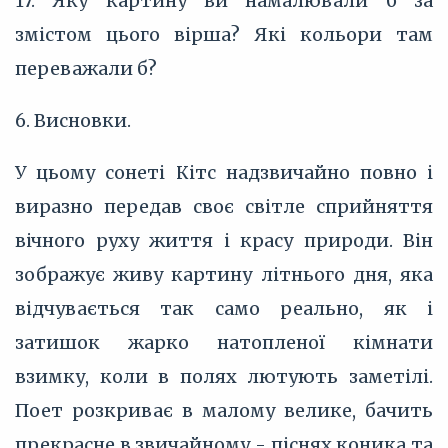
17. Яку картину ви намалювали б за
змістом цього вірша? Які кольори там
переважали б?
6. Висновки.
У цьому сонеті Кітс надзвичайно повно і
виразно передав своє світле сприйняття
вічного руху життя і красу природи. Він
зображує живу картину літнього дня, яка
відчувається так само реально, як і
затишок жарко натопленої кімнати
взимку, коли в полях лютують заметілі.
Поет розкриває в малому велике, бачить
прекрасне в звичайному - піснях коника та