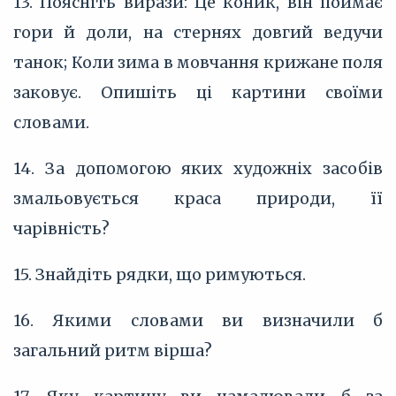
13. Поясніть вирази: Це коник, він поймає
гори й доли, на стернях довгий ведучи
танок; Коли зима в мовчання крижане поля
заковує. Опишіть ці картини своїми
словами.
14. За допомогою яких художніх засобів
змальовується краса природи, її
чарівність?
15. Знайдіть рядки, що римуються.
16. Якими словами ви визначили б
загальний ритм вірша?