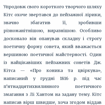
Упродовж свого короткого творчого шляху
Кітс охоче звертався до пейзажної лірики,
значно збагатив її, зробивши
різноманітнішою, виразнішою. Особливо
досконало він опанував складну і строгу
поетичну форму сонета, який вважається
вершиною поетичної майстерності. Один
із найцікавіших пейзажних сонетів Дж.
Кітса — «Про коника та цвіркуна»,
написаний у грудні 1816 р. під час
п’ятнадцятихвилинного поетичного
змагання з Лі Хантом на задану тему. Кітс
написав вірш швидше, хоча згодом віддав