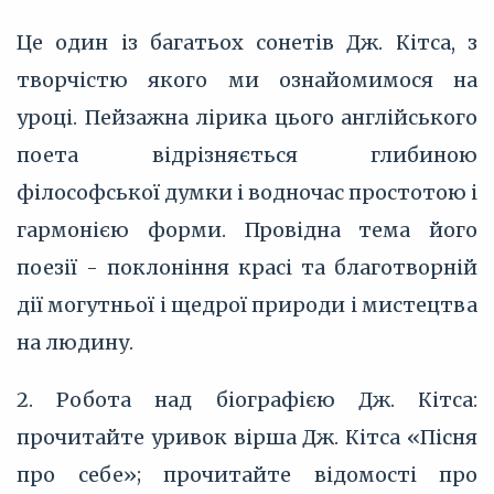
Це один із багатьох сонетів Дж. Кітса, з
творчістю якого ми ознайомимося на
уроці. Пейзажна лірика цього англійського
поета відрізняється глибиною
філософської думки і водночас простотою і
гармонією форми. Провідна тема його
поезії - поклоніння красі та благотворній
дії могутньої і щедрої природи і мистецтва
на людину.
2. Робота над біографією Дж. Кітса:
прочитайте уривок вірша Дж. Кітса «Пісня
про себе»; прочитайте відомості про