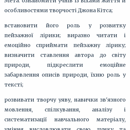
Мета: ознайомити учнів із віхами життя й
особливостями творчості Джона Кітса;
встановити його роль у розвитку
пейзажної лірики; виразно читати і
емоційно сприймати пейзажну лірику;
визначити ставлення автора до світу
природи, підкреслити емоційне
забарвлення описів природи, їхню роль у
тексті;
розвивати творчу уяву, навички зв'язного
мовлення, спілкування, аналізу і
систематизації навчального матеріалу,
уміння висловлювати свою думку та