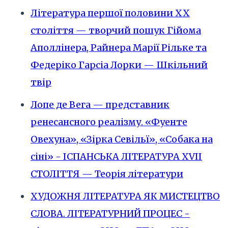
Література першої половини XX
століття — творчий пошук Гійома
Аполлінера, Райнера Марії Рільке та
Федеріко Гарсіа Лорки — Шкільний
твір
Лопе де Вега — представник
ренесансного реалізму. «Фуенте
Овехуна», «Зірка Севільї», «Собака на
сіні» - ІСПАНСЬКА ЛІТЕРАТУРА XVII
СТОЛІТТЯ — Теорія літератури
ХУДОЖНЯ ЛІТЕРАТУРА ЯК МИСТЕЦТВО
СЛОВА. ЛІТЕРАТУРНИЙ ПРОЦЕС -