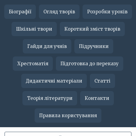
Біографії
Огляд творів
Розробки уроків
Шкільні твори
Короткий зміст творів
Гайди для учнів
Підручники
Хрестоматія
Підготовка до переказу
Дидактичні матеріали
Статті
Теорія літератури
Контакти
Правила користування