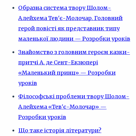
Образна система твору Шолом-
Алейхема Тев'є-Молочар. Головний
герой повісті як представник типу
маленької людини — Розробки уроків
Знайомство з головним героєм казки-
притчі А. де Сент-Екзюпері
«Маленький принц» — Розробки
уроків
Філософські проблеми твору Шолом-
Алейхема «Тев'є-Молочар» —
Розробки уроків
Що таке історія літератури?