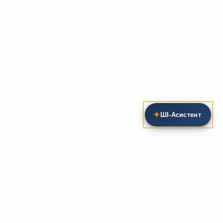
✦
ШІ‑Асистент
Пошук на сайті
Методика та розробки уроків
Фундаментом
zarlit.com
(з 2008 року) є фахові
розробки уроків
та
методика викладання
зарубіжної
літератури. Навколо цього базису формується