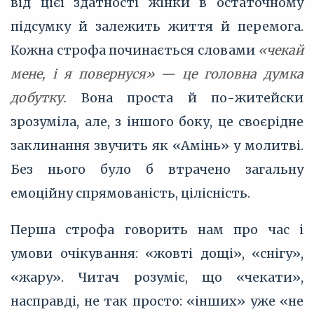
від цієї здатності жінки в остаточному
підсумку й залежить життя й перемога.
Кожна строфа починається словами
«чекай
мене, і я повернуся» — це головна думка
добутку.
Вона проста й по-житейски
зрозуміла, але, з іншого боку, це своєрідне
заклинання звучить як «Амінь» у молитві.
Без нього було б втрачено загальну
емоційну спрямованість, цілісність.
Перша строфа говорить нам про час і
умови очікування: «жовті дощі», «снігу»,
«жару». Читач розуміє, що «чекати»,
насправді, не так просто: «інших» уже «не