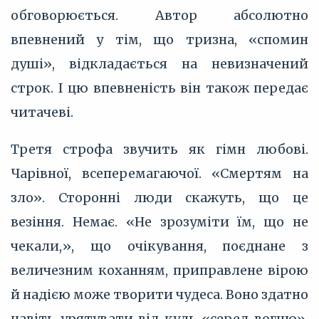
обговорюється. Автор абсолютно
впевнений у тім, що тризна, «спомин
душі», відкладається на невизначений
строк. І цю впевненість він також передає
читачеві.
Третя строфа звучить як гімн любові.
Чарівної, всеперемагаючої. «Смертям на
зло». Сторонні люди скажуть, що це
везіння. Немає. «Не зрозуміти їм, що не
чекали,», що очікування, поєднане з
величезним коханням, приправлене вірою
й надією може творити чудеса. Воно здатно
навіть урятувати від куль «серед вогню».