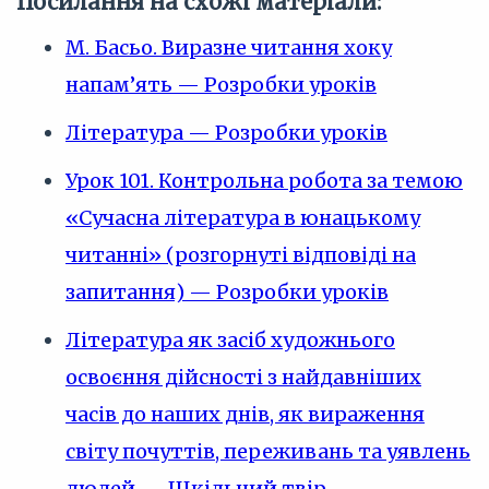
Посилання на схожі матеріали:
М. Басьо. Виразне читання хоку
напам’ять — Розробки уроків
Література — Розробки уроків
Урок 101. Контрольна робота за темою
«Сучасна література в юнацькому
читанні» (розгорнуті відповіді на
запитання) — Розробки уроків
Література як засіб художнього
освоєння дійсності з найдавніших
часів до наших днів, як вираження
світу почуттів, переживань та уявлень
людей — Шкільний твір