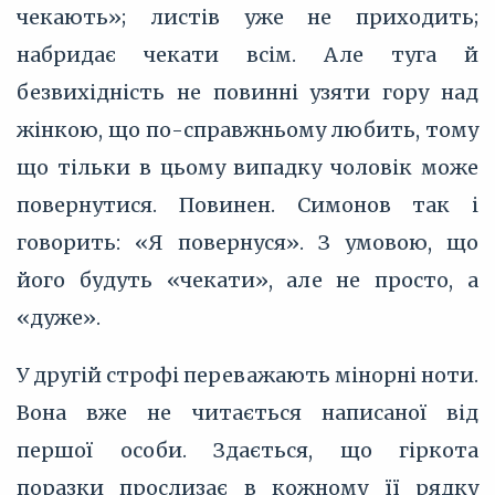
чекають»; листів уже не приходить;
набридає чекати всім. Але туга й
безвихідність не повинні узяти гору над
жінкою, що по-справжньому любить, тому
що тільки в цьому випадку чоловік може
повернутися. Повинен. Симонов так і
говорить: «Я повернуся». З умовою, що
його будуть «чекати», але не просто, а
«дуже».
У другій строфі переважають мінорні ноти.
Вона вже не читається написаної від
першої особи. Здається, що гіркота
поразки прослизає в кожному її рядку