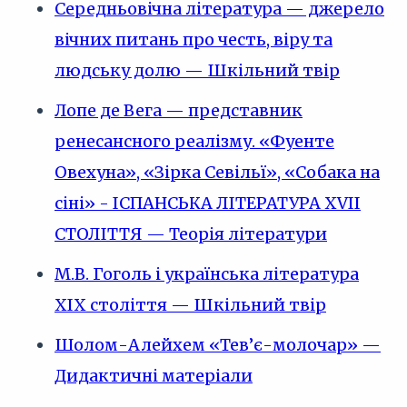
Середньовічна література — джерело
вічних питань про честь, віру та
людську долю — Шкільний твір
Лопе де Вега — представник
ренесансного реалізму. «Фуенте
Овехуна», «Зірка Севільї», «Собака на
сіні» - ІСПАНСЬКА ЛІТЕРАТУРА XVII
СТОЛІТТЯ — Теорія літератури
М.В. Гоголь і українська література
ХІХ століття — Шкільний твір
Шолом-Алейхем «Тев’є-молочар» —
Дидактичні матеріали