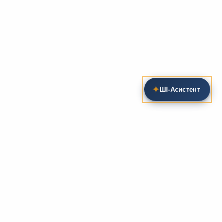
✦
ШІ‑Асистент
Пошук на сайті
Методика та розробки уроків
Фундаментом
zarlit.com
(з 2008 року) є фахові
розробки уроків
та
методика викладання
зарубіжної
літератури. Навколо цього базису формується
комплексна підтримка вчителя: від
планів-
конспектів
до
дидактичних матеріалів
, що
відповідають сучасним стандартам освіти та