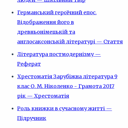
Германський героїчний епос.
Відображення його в
древньонімецькій та
англосаксонській літературі — Стаття
Література постмодернізму —
Реферат
Хрестоматія Зарубіжна література 9
клас О. М. Ніколенко - Грамота 2017
рік — Хрестоматія
Роль книжки в сучасному житті —
Підручник