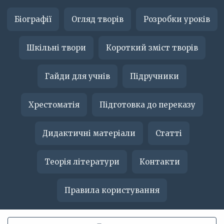
Біографії
Огляд творів
Розробки уроків
Шкільні твори
Короткий зміст творів
Гайди для учнів
Підручники
Хрестоматія
Підготовка до переказу
Дидактичні матеріали
Статті
Теорія літератури
Контакти
Правила користування