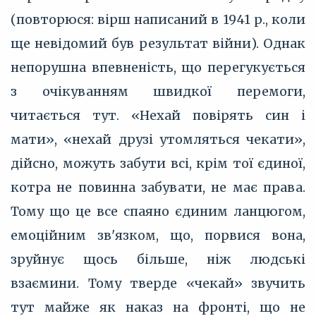
(повторюся: вірш написаний в 1941 р., коли
ще невідомий був результат війни). Однак
непорушна впевненість, що перегукується
з очікуванням швидкої перемоги,
читається тут. «Нехай повірять син і
мати», «нехай друзі утомляться чекати»,
дійсно, можуть забути всі, крім тої єдиної,
котра не повинна забувати, не має права.
Тому що це все спаяно єдиним ланцюгом,
емоційним зв'язком, що, порвися вона,
зруйнує щось більше, ніж людські
взаємини. Тому тверде «чекай» звучить
тут майже як наказ на фронті, що не