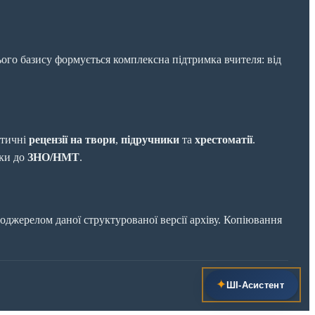
ього базису формується комплексна підтримка вчителя: від
ітичні
рецензії на твори
,
підручники
та
хрестоматії
.
вки до
ЗНО/НМТ
.
джерелом даної структурованої версії архіву. Копіювання
✦
ШІ‑Асистент