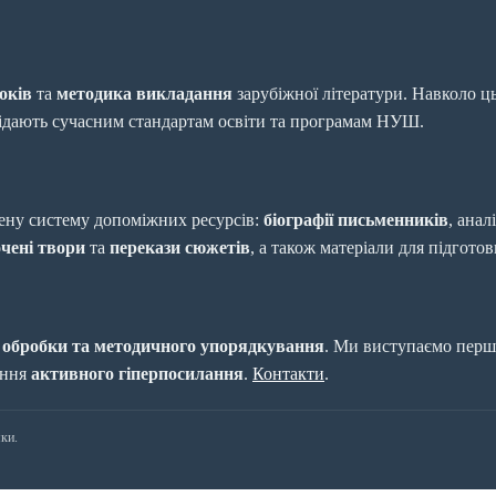
оків
та
методика викладання
зарубіжної літератури. Навколо ц
відають сучасним стандартам освіти та програмам НУШ.
ену систему допоміжних ресурсів:
біографії письменників
, анал
чені твори
та
перекази сюжетів
, а також матеріали для підгото
 обробки та методичного упорядкування
. Ми виступаємо першо
ення
активного гіперпосилання
.
Контакти
.
ки.