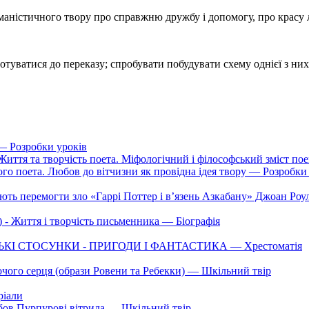
уманістичного твору про справжню дружбу і допомогу, про красу 
туватися до переказу; спробувати побудувати схему однієї з них
— Розробки уроків
. Життя та творчість поета. Міфологічний і філософський зміст п
го поета. Любов до вітчизни як провідна ідея твору — Розробки
ають перемогти зло «Гаррі Поттер і в’язень Азкабану» Джоан Ро
) - Життя і творчість письменника — Біографія
ДСЬКІ СТОСУНКИ - ПРИГОДИ І ФАНТАСТИКА — Хрестоматія
очого серця (образи Ровени та Ребекки) — Шкільний твір
ріали
юбов Пурпурові вітрила — Шкільний твір