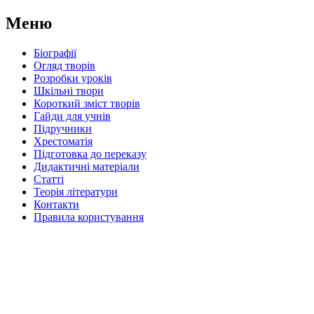
Меню
Біографії
Огляд творів
Розробки уроків
Шкільні твори
Короткий зміст творів
Гайди для учнів
Підручники
Хрестоматія
Підготовка до переказу
Дидактичні матеріали
Статті
Теорія літератури
Контакти
Правила користування