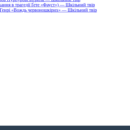
хання в трагедії Ґете «Фауст») — Шкільний твір
О. Генрі «Вождь червоношкірих» — Шкільний твір