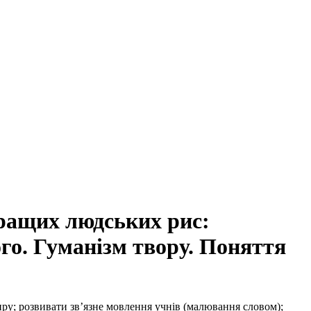
кращих людських рис:
го. Гуманізм твору. Поняття
нру; розвивати зв’язне мовлення учнів (малювання словом);