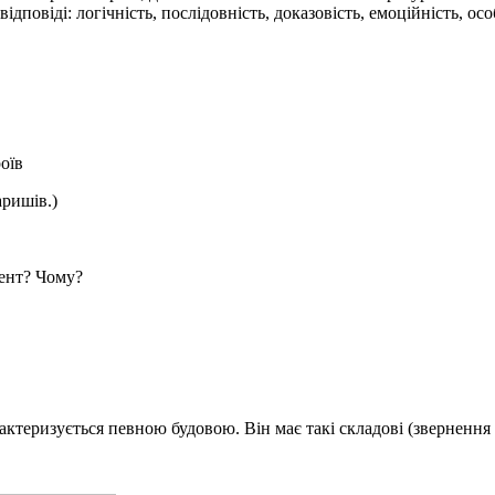
дповіді: логічність, послідовність, доказовість, емоційність, осо
оїв
аришів.)
цент? Чому?
рактеризується певною будовою. Він має такі складові (звернення 