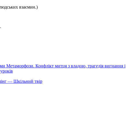
людських взаємин.)
.
оеми Метаморфози. Конфлікт митця з владою, трагедія вигнання і
 уроків
улінг — Шкільний твір