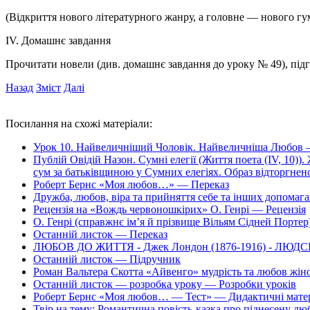
(Відкриття нового літературного жанру, а головне — нового г
IV. Домашнє завдання
Прочитати новели (див. домашнє завдання до уроку № 49), підго
Назад
Зміст
Далі
Посилання на схожі матеріали:
Урок 10. Найвеличніший Чоловік. Найвеличніша Любов 
Публій Овідій Назон. Сумні елегії (Життя поета (IV, 10))
сум за батьківщиною у Сумних елегіях. Образ відторгнено
Роберт Бернс «Моя любов…» — Переказ
Дружба, любов, віра та прийняття себе та інших допомаг
Рецензія на «Вождь червоношкірих» О. Генрі — Рецензія
О. Генрі (справжнє ім’я й прізвище Вільям Сідней Портер
Останній листок — Переказ
ЛЮБОВ ДО ЖИТТЯ - Джек Лондон (1876-1916) - ЛЮ
Останній листок — Підручник
Роман Вальтера Скотта «Айвенго» мудрість та любов жін
Останній листок — розробка уроку — Розробки уроків
Роберт Бернс «Моя любов… — Тест» — Дидактичні мате
Твір на тему: Романтична повість-казка про піднесену л