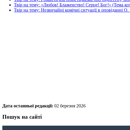
Твір на тему: «Любов! Блаженство! Серце! Бог!» (Тема ко
Твір на тему: Незвичайні комічні ситуації в оповіданні 
Дата останньої редакції:
02 березня 2026
Пошук на сайті