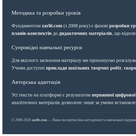
Методика та розробки уроків
Фундаментом
zarlit.com
(з 2008 року) є фахові
розробки ур
планів-конспектів
до
дидактичних матеріалів
, що відпо
Супровідні навчальні ресурси
Для якісного засвоєння матеріалу ми пропонуємо розгалуж
Учням доступні
приклади шкільних творчих робіт
,
скоро
Авторська адаптація
Усі тексти на платформі є результатом
первинної цифрової
аналітичних матеріалів дозволене лише за умови встановл
© 2008-2026
zarlit.com
— Ваша експертна база методичної та навчальної підтрим