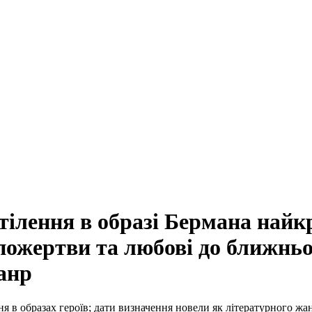
Втілення в образі Бермана най
опожертви та любові до ближньо
анр
я в образах героїв; дати визначення новели як літературного жа