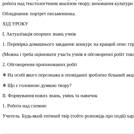
робота над текстологічним аналізом твору; виховання культури ві
Обладнання: портрет письменника.
ХІД УРОКУ
І. Актуалізація опорних знань учнів
1. Перевірка домашнього завдання: конкурс на кращий опис гер
(Можна і треба оцінювати участь учнів в обговоренні робіт тов
2. Обговорення пропонованих робіт
✵ На особі якого персонажа в оповіданні зроблено більший ак
✵ Що є головною думкою твору?
ІІ. Формування нових знань, умінь та навичок
1. Робота над схемою
Учитель. Будь-який епічний твір (тобто розповідь про події) ха