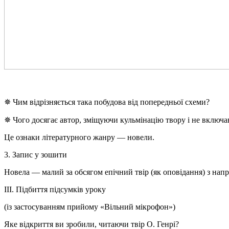
✵ Чим відрізняється така побудова від попередньої схеми?
✵ Чого досягає автор, зміщуючи кульмінацію твору і не включа
Це ознаки літературного жанру — новели.
3. Запис у зошити
Новела — малий за обсягом епічний твір (як оповідання) з на
ІІІ. Підбиття підсумків уроку
(із застосуванням прийому «Вільний мікрофон»)
Яке відкриття ви зробили, читаючи твір О. Генрі?