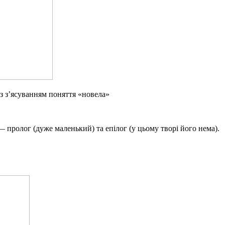
із з’ясуванням поняття «новела»
V — пролог (дуже маленький) та епілог (у цьому творі його нема).