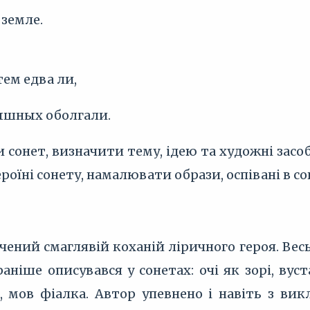
 земле.
тем едва ли,
пышных оболгали.
 сонет, визначити тему, ідею та художні засоб
роїні сонету, намалювати образи, оспівані в со
ений смаглявій коханій ліричного героя. Весь
аніше описувався у сонетах: очі як зорі, вуст
е, мов фіалка. Автор упевнено і навіть з ви