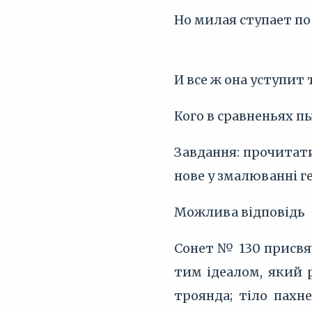
Но милая ступает по
И все ж она уступит 
Кого в сравненьях 
Завдання: прочитати
нове у змалюванні ге
Можлива відповідь
Сонет № 130 присвяч
тим ідеалом, який р
троянда; тіло пахн