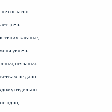
 не согласно.
ает речь.
ук твоих касанье,
меня увлечь
ренья, осязанья.
увствам не дано —
аждому отдельно —
ое одно,