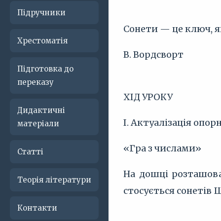
Підручники
Сонети — це ключ, я
Хрестоматія
В. Вордсворт
Підготовка до
переказу
ХІД УРОКУ
Дидактичні
І. Актуалізація опор
матеріали
«Гра з числами»
Статті
На дошці розташова
Теорія літератури
стосується сонетів 
Контакти