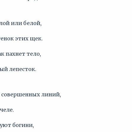
алой или белой,
енок этих щек.
ак пахнет тело,
ый лепесток.
й совершенных линий,
челе.
вуют богини,