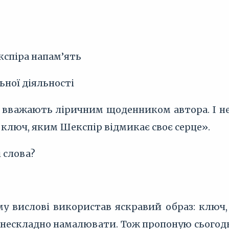
кспіра напам’ять
ьної діяльності
вважають ліричним щоденником автора. І не 
 ключ, яким Шекспір відмикає своє серце».
 слова?
му вислові використав яскравий образ: ключ,
 нескладно намалювати. Тож пропоную сьогодні