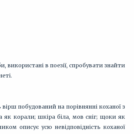
и, використані в поезії, спробувати знайти
неті.
 вірш побудований на порівнянні коханої з
а як корали; шкіра біла, мов сніг; щоки як
кликом описує усю невідповідність коханої