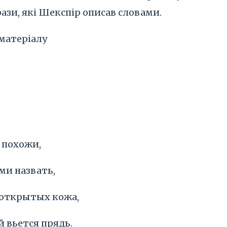
ази, які Шекспір описав словами.
 матеріалу
е похожи,
ми назвать,
 открытых кожа,
 вьется прядь.