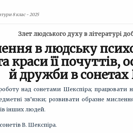
тури 8 клас - 2025
Злет людського духу в літературі д
ення в людську психо
а краси її почуттів, 
й дружби в сонетах
роботу над сонетами Шекспіра; працювати н
дметні зв’язки; розвивати образне мислення
ів інших людей.
сонетів В. Шекспіра.