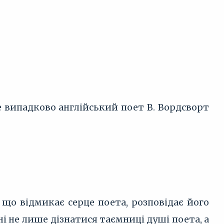
випадково англійський поет В. Вордсворт
 що відмикає серце поета, розповідає його
 не лише дізнатися таємниці душі поета, а