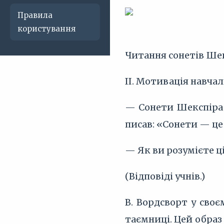
Правила
користування
Читання сонетів Ше
ІІ. Мотивація навчал
— Сонети Шекспіра 
писав: «Сонети — це
— Як ви розумієте ці
(Відповіді учнів.)
В. Вордсворт у своє
таємниці. Цей образ