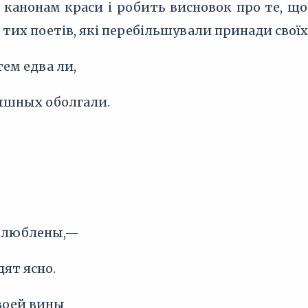
канонам краси і робить висновок про те, що 
д тих поетів, які перебільшували принади своїх
тем едва ли,
пышных оболгали.
е влюблены,—
ят ясно.
твоей вины