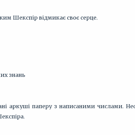
ким Шекспір відмикає своє серце.
них знань
ні аркуші паперу з написаними числами. Нео
Шекспіра.