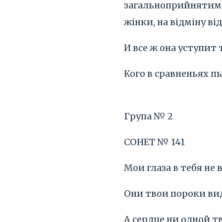
загальноприйнятим 
жінки, на відміну ві
И все ж она уступит 
Кого в сравненьях 
Група № 2
СОНЕТ № 141
Мои глаза в тебя н
Они твои пороки вид
А сердце ни одной 