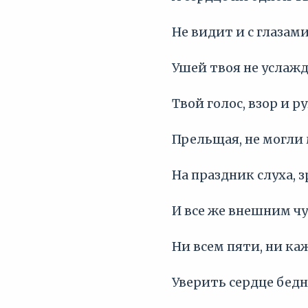
Не видит и с глазами
Ушей твоя не услажд
Твой голос, взор и р
Прельщая, не могли 
На праздник слуха, з
И все же внешним ч
Ни всем пяти, ни к
Уверить сердце бедн