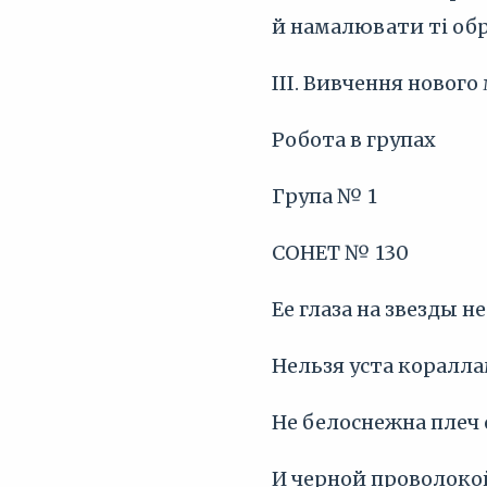
й намалювати ті обр
ІІІ. Вивчення нового
Робота в групах
Група № 1
СОНЕТ № 130
Ее глаза на звезды н
Нельзя уста коралла
Не белоснежна плеч
И черной проволокой