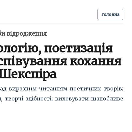
Головна
оби відродження
логію, поетизація
оспівування кохання
 Шекспіра
ад виразним читанням поетичних творів;
, творчі здібності; виховувати шанобливе