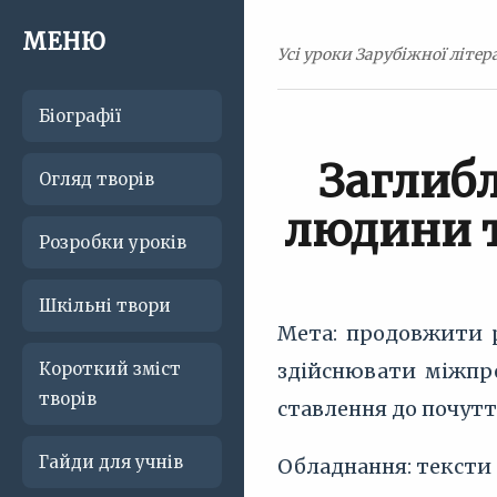
МЕНЮ
Усі уроки Зарубіжної літера
Біографії
Заглибл
Огляд творів
людини т
Розробки уроків
Шкільні твори
Мета: продовжити 
Короткий зміст
здійснювати міжпре
творів
ставлення до почутт
Гайди для учнів
Обладнання: тексти 