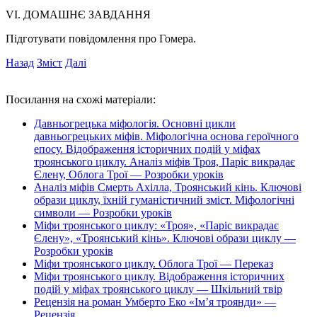
VI. ДОМАШНЄ ЗАВДАННЯ
Підготувати повідомлення про Гомера.
Назад
Зміст
Далі
Посилання на схожі матеріали:
Давньогрецька міфологія. Основні цикли
давньогрецьких міфів. Міфологічна основа героїчного
епосу. Відображення історичних подій у міфах
троянського циклу. Аналіз міфів Троя, Паріс викрадає
Єлену, Облога Трої — Розробки уроків
Аналіз міфів Смерть Ахілла, Троянський кінь. Ключові
образи циклу, їхній гуманістичний зміст. Міфологічні
символи — Розробки уроків
Міфи троянського циклу: «Троя», «Паріс викрадає
Єлену», «Троянський кінь». Ключові образи циклу —
Розробки уроків
Міфи троянського циклу. Облога Трої — Переказ
Міфи троянського циклу. Відображення історичних
подій у міфах троянського циклу — Шкільний твір
Рецензія на роман Умберто Еко «Ім’я троянди» —
Рецензія