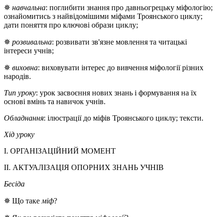
✵
навчальна
: поглибити знання про давньогрецьку міфологію;
ознайомитись з найвідомішими міфами Троянського циклу;
дати поняття про ключові образи циклу;
✵
розвивальна
: розвивати зв'язне мовлення та читацькі
інтереси учнів;
✵
виховна
: виховувати інтерес до вивчення міфології різних
народів.
Тип уроку
: урок засвоєння нових знань і формування на їх
основі вмінь та навичок учнів.
Обладнання
: ілюстрації до міфів Троянського циклу; тексти.
Хід уроку
I. ОРГАНІЗАЦІЙНИЙ МОМЕНТ
II. АКТУАЛІЗАЦІЯ ОПОРНИХ ЗНАНЬ УЧНІВ
Бесіда
✵ Що таке
міф
?