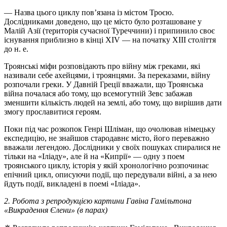
— Назва цього циклу пов’язана із містом Троєю.
Дослідниками доведено, що це місто було розташоване у
Малій Азії (територія сучасної Туреччини) і припинило своє
існування приблизно в кінці XIV — на початку XIII століття
до н. е.
Троянські міфи розповідають про війну між греками, які
називали себе ахейцями, і троянцями. За переказами, війну
розпочали греки. У Давній Греції вважали, що Троянська
війна почалася або тому, що всемогутній Зевс забажав
зменшити кількість людей на землі, або тому, що вирішив дати
змогу прославитися героям.
Поки під час розкопок Генрі Шліман, що очолював німецьку
експедицію, не знайшов стародавнє місто, його переважно
вважали легендою. Дослідники у своїх пошуках спиралися не
тільки на «Іліаду», але й на «Кипрії» — одну з поем
троянського циклу, історія у якій хронологічно розпочинає
епічний цикл, описуючи події, що передували війні, а за нею
йдуть події, викладені в поемі «Іліада».
2. Робота з репродукцією картини Гавіна Гамільтона
«Викрадення Єлени» (в парах)