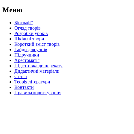
Меню
Біографії
Огляд творів
Розробки уроків
Шкільні твори
Короткий зміст творів
Гайди для учнів
Підручники
Хрестоматія
Підготовка до переказу
Дидактичні матеріали
Статті
Теорія літератури
Контакти
Правила користування