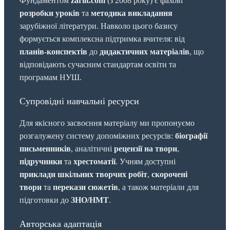
Фундаментом
zarlit.com
(з 2008 року) є фахові
розробки уроків
та
методика викладання
зарубіжної літератури. Навколо цього базису
формується комплексна підтримка вчителя: від
планів-конспектів
до
дидактичних матеріалів
, що
відповідають сучасним стандартам освіти та
програмам НУШ.
Супровідні навчальні ресурси
Для якісного засвоєння матеріалу ми пропонуємо
розгалужену систему допоміжних ресурсів:
біографії
письменників
, аналітичні
рецензії на твори
,
підручники
та
хрестоматії
. Учням доступні
приклади шкільних творчих робіт
,
скорочені
твори
та
перекази сюжетів
, а також матеріали для
підготовки до
ЗНО/НМТ
.
Авторська адаптація