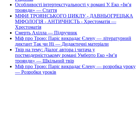
Особливості інтертекстуальності у романі У. Еко «Ім’я
троянди» — Стаття
МІФИ ТРОЯНСЬКОГО ЦИКЛУ - ДАВНЬОГРЕЦЬКА
МІФОЛОГІЯ - АНТИЧНІСТЬ - Хрестоматія —
Хрестоматія
Смерть Ахілла — Підручник
Міф про Трою: Паріс викрадає Єлену — літературний
диктант Так чи Ні — Дидактичні матеріали
Твір на тему: Діалог автора і читача у
постмодерністському романі Умберто Еко «Ім’я
троянди» — Шкільний твір
Міф про Трою: Паріс викрадає Єлену — розробка уроку
— Розробки уроків