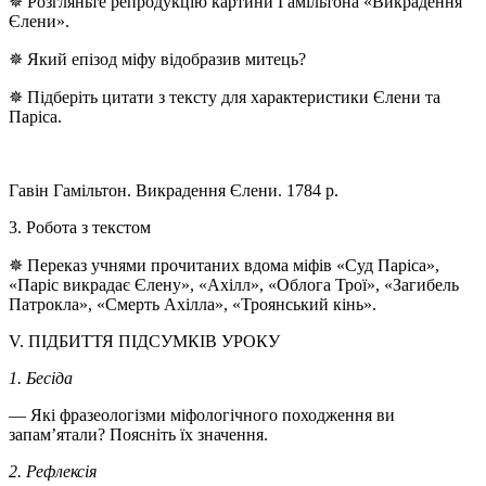
✵ Розгляньте репродукцію картини Гамільтона «Викрадення
Єлени».
✵ Який епізод міфу відобразив митець?
✵ Підберіть цитати з тексту для характеристики Єлени та
Паріса.
Гавін Гамільтон. Викрадення Єлени. 1784 р.
3. Робота з текстом
✵ Переказ учнями прочитаних вдома міфів «Суд Паріса»,
«Паріс викрадає Єлену», «Ахілл», «Облога Трої», «Загибель
Патрокла», «Смерть Ахілла», «Троянський кінь».
V. ПІДБИТТЯ ПІДСУМКІВ УРОКУ
1. Бесіда
— Які фразеологізми міфологічного походження ви
запам’ятали? Поясніть їх значення.
2. Рефлексія