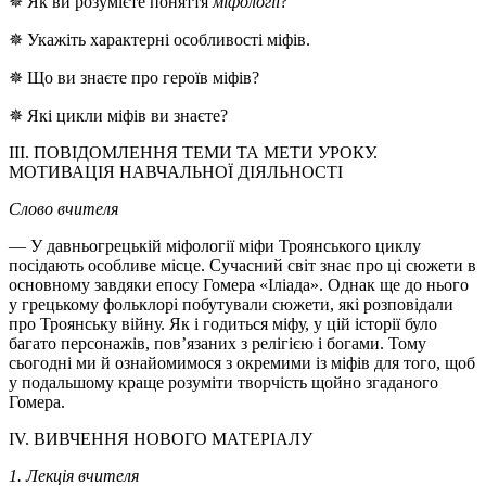
✵ Як ви розумієте поняття
міфології
?
✵ Укажіть характерні особливості міфів.
✵ Що ви знаєте про героїв міфів?
✵ Які цикли міфів ви знаєте?
III. ПОВІДОМЛЕННЯ ТЕМИ ТА МЕТИ УРОКУ.
МОТИВАЦІЯ НАВЧАЛЬНОЇ ДІЯЛЬНОСТІ
Слово вчителя
— У давньогрецькій міфології міфи Троянського циклу
посідають особливе місце. Сучасний світ знає про ці сюжети в
основному завдяки епосу Гомера «Іліада». Однак ще до нього
у грецькому фольклорі побутували сюжети, які розповідали
про Троянську війну. Як і годиться міфу, у цій історії було
багато персонажів, пов’язаних з релігією і богами. Тому
сьогодні ми й ознайомимося з окремими із міфів для того, щоб
у подальшому краще розуміти творчість щойно згаданого
Гомера.
IV. ВИВЧЕННЯ НОВОГО МАТЕРІАЛУ
1. Лекція вчителя