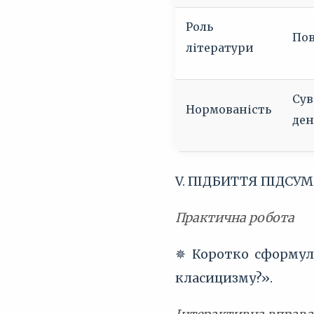
Роль
Пов
літератури
Сув
Нормованість
ден
V. ПІДБИТТЯ ПІДСУМ
Практична робота
✵ Коротко сформулю
класицизму?».