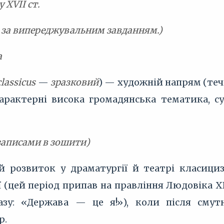
у XVII ст.
 за випереджувальним завданням.)
а
classicus
—
зразковий
) — художній напрям (течі
характерні висока громадянська тематика, 
з записами в зошити)
розвиток у драматургії й театрі класициз
 (цей період припав на правління Людовіка X
азу: «Держава — це я!»), коли після смутн
р.