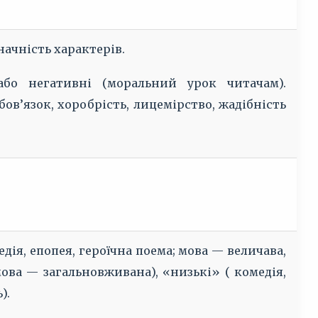
начність характерів.
 або негативні (моральний урок читачам).
бов’язок, хоробрість, лицемірство, жадібність
едія, епопея, героїчна поема; мова — величава,
 мова — загальновживана), «низькі» ( комедія,
).