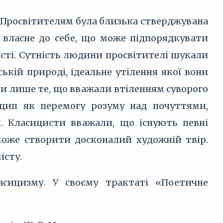
. Просвітителям була близька стверджувана
 власне до себе, що може підпорядкувати
асті. Сутність людини просвітителі шукали
ькій природі, ідеальне утілення якої вони
яли лише те, що вважали втіленням суворого
нцип як перемогу розуму над почуттями,
я. Класицисти вважали, що існують певні
може створити досконалий художній твір.
істу.
сицизму. У своєму трактаті «Поетичне