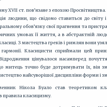
му XVII ст. пов’язане з епохою Просвітництва
ія людини, що свідомо ставиться до світу і
ральному обов’язку свої прагнення та пристр
ричних умовах її життя, а в абстрактній людс
класиці. З мистецтва греків і римлян вони уз
а гармонії. Класицисти сприймали цей при
 Відродження цінувалося насамперед почутт
о митець точно буде дотримувати їх, він з
истецтво найсуворішої дисципліни форми і зм
менник Нікола Буало став теоретиком кла
в правила класицизму.