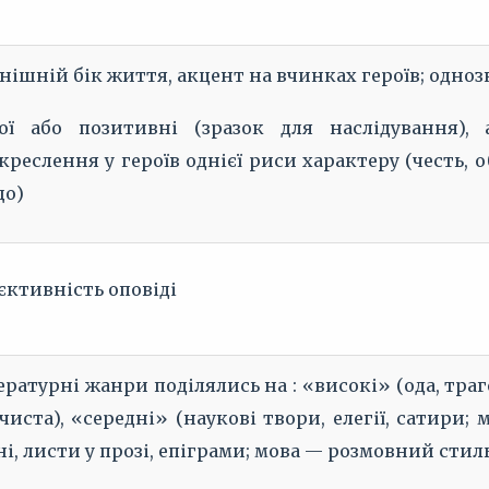
нішній бік життя, акцент на вчинках героїв; одноз
ої або позитивні (зразок для наслідування),
креслення у героїв однієї риси характеру (честь, о
що)
єктивність оповіді
ературні жанри поділялись на : «високі» (ода, траг
чиста), «середні» (наукові твори, елегії, сатири;
ні, листи у прозі, епіграми; мова — розмовний стиль