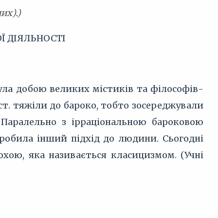
их).)
Ї ДІЯЛЬНОСТІ
ула добою великих містиків та філософів-
I ст. тяжіли до бароко, тобто зосереджували
. Паралельно з ірраціональною бароковою
робила інший підхід до людини. Сьогодні
хою, яка називається класицизмом. (Учні