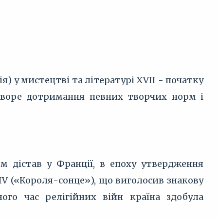
я) у мистецтві та літературі XVII - початку
суворе дотримання певних творчих норм і
м дістав у Франції, в епоху утвердження
IV («Короля-сонце»), що виголосив знакову
ого час релігійних війн країна здобула