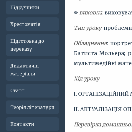
Підручники
✵
виховна
: виховува
Хрестоматія
Тип уроку
: проблемн
Підготовка до
Обладнання
: портре
переказу
Батиста Мольера; р
мультимедійні мате
Дидактичні
матеріали
Хід уроку
Статті
I. ОРГАНІЗАЦІЙНИЙ
Теорія літератури
II. АКТУАЛІЗАЦІЯ 
Перевірка домашньо
Контакти