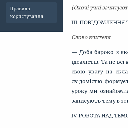
(Охочі учні зачитуют
Правила
користування
III. ПОВІДОМЛЕННЯ
Слово вчителя
— Доба бароко, з я
ідеалістів. Та не в
свою увагу на скла
свідомістю формуєт
уроку ми ознайомим
записують тему в зо
IV. РОБОТА НАД ТЕ