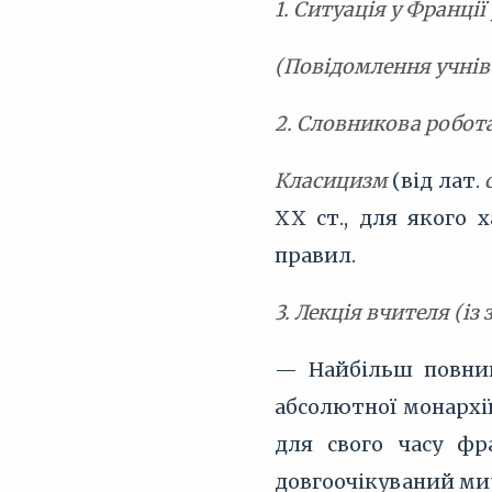
1. Ситуація у Франції 
(Повідомлення учнів
2. Словникова робот
Класицизм
(від лат.
XX ст., для якого 
правил.
3. Лекція вчителя (і
— Найбільш повний 
абсолютної монархії
для свого часу фр
довгоочікуваний ми