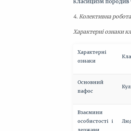
Класицизм породив та
4. Колективна робота
Характерні ознаки к
Характерні
Кл
ознаки
Основний
Кул
пафос
Взаємини
особистості і
Люд
держави