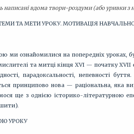
ь написані вдома твори-роздуми (або уривки з н
 ТЕМИ ТА МЕТИ УРОКУ. МОТИВАЦІЯ НАВЧАЛЬНО
кою ми ознайомилися на попередніх уроках, б
сі мислителі та митці кінця XVI — початку XVI
дності, парадоксальності, непевності буття
ься принципово нова — раціональна, яка ви
ося ще з однією історико-літературною епо
шити).
МОЮ УРОКУ