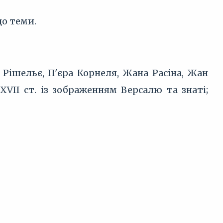
до теми.
 Рішельє, П'єра Корнеля, Жана Расіна, Жан
VII ст. із зображенням Версалю та знаті;