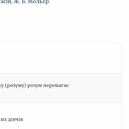
сін, Ж. Б. Мольєр.
ку (розуму) розум перемагає
их діячів