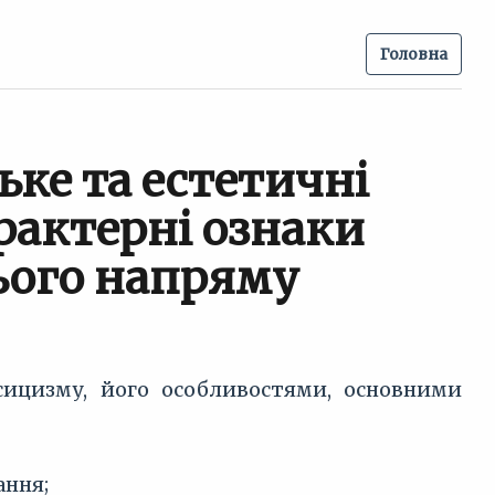
Головна
ьке та естетичні
рактерні ознаки
ього напряму
сицизму, його особливостями, основними
ання;