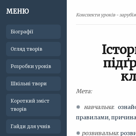
МЕНЮ
Конспекти уроків - зарубіжн
Біографії
Істор
Огляд творів
підґ
Розробки уроків
кл
Шкільні твори
Мета:
Короткий зміст
✵
навчальна
: озна
творів
правилами, причин
Гайди для учнів
✵
розвивальна
: роз