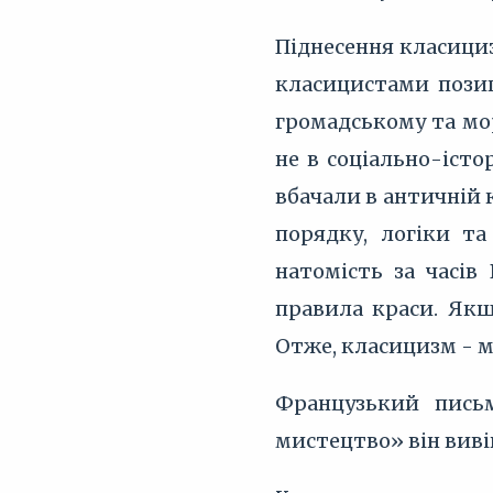
Піднесення класициз
класицистами позиц
громадському та мо
не в соціально-істо
вбачали в античній 
порядку, логіки т
натомість за часів
правила краси. Якщ
Отже, класицизм - м
Французький пись
мистецтво» він виві