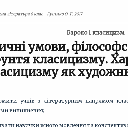
а література 8 клас - Куцінко О. Г. 2017
Бароко і класицизм
ичні умови, філософс
рунтя класицизму. Ха
асицизму як художн
йомити учнів з літературним напрямом кла
ами виникнення;
вивати навички усного мовлення та конспектув