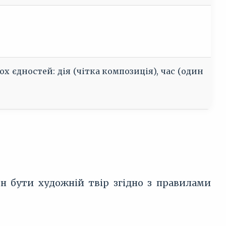
х єдностей: дія (чітка композиція), час (один
н бути художній твір згідно з правилами