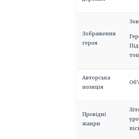
Зов
Зображення
Гер
героя
Під
то
Авторська
Об’
позиція
Літ
Провідні
уро
жанри
піс