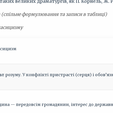
ких великих драматургів, як П. Корнель, Ж. Ра
 (спільне формулювання та записи в таблиці)
ласицизму
асицизм
ьт розуму. У конфлікті пристрасті (серця) і обов’яз
ина — передовсім громадянин, інтерес до державн