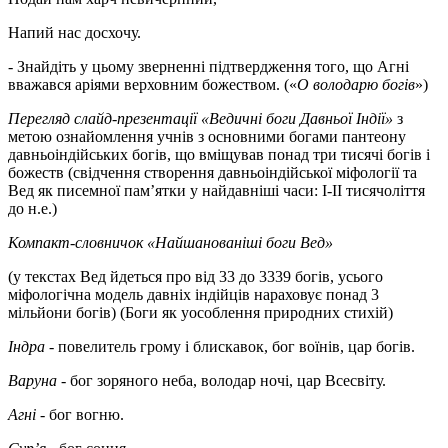
Напий нас досхочу.
- Знайдіть у цьому зверненні підтвердження того, що Агні
вважався аріями верховним божеством. («
О володарю богів
»)
Перегляд слайд-презентації «Ведичні боги Давньої Індії»
з
метою ознайомлення учнів з основними богами пантеону
давньоіндійських богів, що вміщував понад три тисячі богів і
божеств (свідчення створення давньоіндійської міфології та
Вед як писемної пам’ятки у найдавніші часи: І-ІІ тисячоліття
до н.е.)
Компакт-словничок «Найшанованіші боги Вед»
(у текстах Вед йдеться про від 33 до 3339 богів, усього
міфологічна модель давніх індійців нараховує понад 3
мільйони богів) (Боги як уособлення природних стихій)
Індра
- повелитель грому і блискавок, бог воїнів, цар богів.
Варуна
- бог зоряного неба, володар ночі, цар Всесвіту.
Агні
- бог вогню.