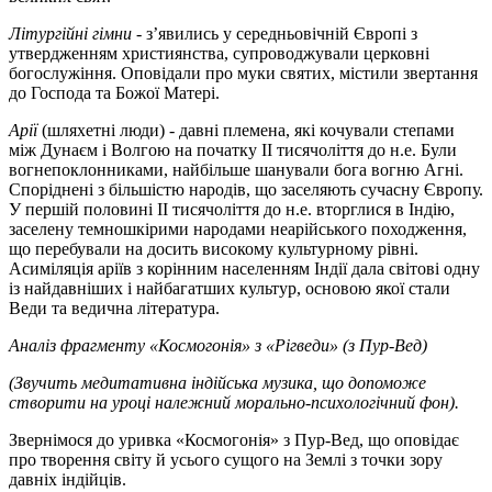
Літургійні гімни
- з’явились у середньовічній Європі з
утвердженням християнства, супроводжували церковні
богослужіння. Оповідали про муки святих, містили звертання
до Господа та Божої Матері.
Арії
(шляхетні люди) - давні племена, які кочували степами
між Дунаєм і Волгою на початку II тисячоліття до н.е. Були
вогнепоклонниками, найбільше шанували бога вогню Агні.
Споріднені з більшістю народів, що заселяють сучасну Європу.
У першій половині II тисячоліття до н.е. вторглися в Індію,
заселену темношкірими народами неарійського походження,
що перебували на досить високому культурному рівні.
Асиміляція аріїв з корінним населенням Індії дала світові одну
із найдавніших і найбагатших культур, основою якої стали
Веди та ведична література.
Аналіз фрагменту «Космогонія» з «Рігведи» (з Пур-Вед)
(Звучить медитативна індійська музика, що допоможе
створити на уроці належний морально-психологічний фон).
Звернімося до уривка «Космогонія» з Пур-Вед, що оповідає
про творення світу й усього сущого на Землі з точки зору
давніх індійців.