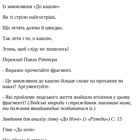
Із замовляння «До кашлю»
Як ті стріли найгостріші,
Що летять далеко й швидко,
Так лети і ти, о кашлю,
Згинь, щоб сліду не лишилось!
Переклад Павла Ріттера
- Виразно прочитайте фрагмент.
- Це замовляння до кашлю більше схоже на прохання чи
наказ? Аргументуйте.
- Які проблеми людського життя знайшли втілення у цьому
фрагменті? (
Людські хвороби і страждання. викликані ними,
та бажання якнайшвидше позбавитися їх
.)
Завдання для аналізу гімну «До Ночі» (з «Рігведи») С. 15
Гімн «До ночі»