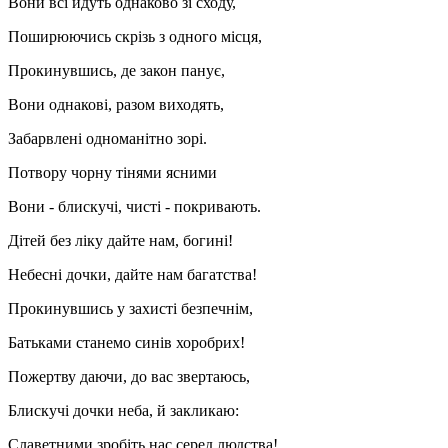
Вони всі йдуть однаково зі сходу,
Поширюючись скрізь з одного місця,
Прокинувшись, де закон панує,
Вони однакові, разом виходять,
Забарвлені одноманітно зорі.
Потвору чорну тінями ясними
Вони - блискучі, чисті - покривають.
Дітей без ліку дайте нам, богині!
Небесні дочки, дайте нам багатства!
Прокинувшись у захисті безпечнім,
Батьками станемо синів хоробрих!
Пожертву даючи, до вас звертаюсь,
Блискучі дочки неба, й закликаю:
Славетними зробіть нас серед людства!