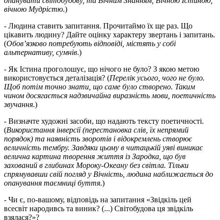
опанувати світобудову, та Вічним Знанням, Вічною Істиною,
вічною Мудрістю
.)
- Людина ставить запитання. Прочитаймо їх ще раз. Що
цікавить людину? Дайте оцінку характеру звертань і запитань.
(
Обов’язково потребують відповіді, містять у собі
альтернативу, сумнів
.)
- Як Істина проголошує, що нічого не було? З якою метою
використовується деталізація? (
Перелік усього, чого не було.
Щоб потім точно знати, що саме було створено. Таким
чином досягається надзвичайна виразність мови, поетичність
звучання
.)
- Визначте художні засоби, що надають тексту поетичності.
(
Використання інверсії (перестановка слів, їх непрямий
порядок) та наявність зворотів і відокремлень створює
величність тембру. Завдяки цьому в читацькій уяві виникає
велична картина творення життя із Зародка, що був
захований в глибинах Мороку-Океану без світла. Тільки
спрямувавши свій погляд у Вічність, людина наближається до
опанування таємниці буття
.)
- Чи є, по-вашому, відповідь на запитання «Звідкіль цей
всесвіт народивсь та виник? (...) Світобудова ця звідкіль
взялася?»?