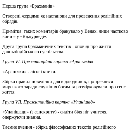
Перша група «Брахманів»
Створені жерцями як настанови для проведення релігійних
обрядів.
Примітка: таких коментарів бракувало у Ведах, лише частково
вони є у «Яджурведі».
Друга група брахманічних текстів - оповіді про життя
давньоіндійського суспільства.
Група VI. Презентаційна картка «Араньяків»
«Араньяки» - лісові книги.
Збірка правил поведінки для відлюдників, що зреклися
мирського заради служіння богам та розмірковували про сенс
життя.
Група VII. Презентаційна картка «Упанішад»
«Упанішади» (з санскриту) - сидіти біля ніг учителя,
одержуючи знання.
Таємне вчення - збірка філософських текстів релігійного