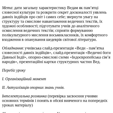
Мета
: дати загальну характеристику Ведам як пам’ятці
словесної культури та розкрити секрет досконалості уявлень
давніх індійців про світ і самих себе; звернути увагу на
структуру та смислове навантаження ведичних текстів, їх
художні особливості; підготувати учнів до аналітичного
осмислення ведичних текстів; сприяти формуванню
полікультурного мислення восьмикласників, їх комфортного
входження в опанування шедеврів світової літератури.
Обладнання
: учнівська слайд-презентація «Веди - пам’ятка
словесності давніх індійців», слайд-презентація «Ведичні боги
Давньої Індії», опорно-смислові схеми «Індоєвропейська сім’я
народів», презентаційні картки структурних частин Вед.
Перебіг уроку
I. Організаційний момент
II. Актуалізація опорних знань учнів.
Інтелектуальна розминка
(перевірка засвоєння учнями
основних термінів і понять в обсязі вивченого на попередніх
уроках матеріалу)