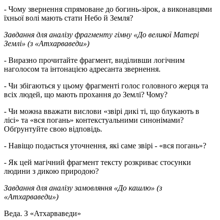
- Чому звернення спрямоване до богинь-зірок, а виконавцями
їхньої волі мають стати Небо й Земля?
Завдання для аналізу фрагменту гімну «До великої Матері
Землі» (з «Атхарваведи»)
- Виразно прочитайте фрагмент, виділивши логічним
наголосом та інтонацією адресанта звернення.
- Чи збігаються у цьому фрагменті голос головного жерця та
всіх людей, що мають прохання до Землі? Чому?
- Чи можна вважати вислови «звірі дикі ті, що блукають в
лісі» та «вся погань» контекстуальними синонімами?
Обґрунтуйте свою відповідь.
- Навіщо подається уточнення, які саме звірі - «вся погань»?
- Як цей магічний фрагмент тексту розкриває стосунки
людини з дикою природою?
Завдання для аналізу замовляння «До кашлю» (з
«Атхарваведи»)
Веда. З «Атхарваведи»