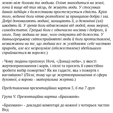
землю між богами та людьми. Олімп знаходиться на землі,
хоча й вище від тих місць, де живуть люди. У стосунках
давніх індійців з божествами простежується єдність. Крім
того, ведичні боги чітко розподілені за принципом добра і зла.
Добрі допомагають людині, захищають її, а демонічні (злі)
шкодять їй. У греків боги відмежовані від людей, вони зверхні,
самодостатні. Грецькі боги є одночасно носіями і доброго, й
злого. Тому людина не знає, чого очікувати від божеств. У
давньогрецькому світосприйнятті люди й боги протиставлені,
незважаючи на те, що людина все ж усвідомлює себе часткою
природи, але все незрозуміле (обожествлене) здебільшого
сприймається як вороже
.)
- Чому людина пропонує Ночі, «Доньці неба», у якості
жертвоприношення і корів, і пісні та просить її самостійно
зробити вибір пожертви? Як ви гадаєте, яка з пожертв є
вагомішою? (
Пісні, тому що це жертвоприношення зі сфери
духовної, а корови - матеріальна жертва
.)
Представлення презентаційних карток 5, 6 та 7 груп
Група V. Презентаційна картка «Брахманів»
«Брахмани» - докладні коментарі до кожної з чотирьох частин
Вед