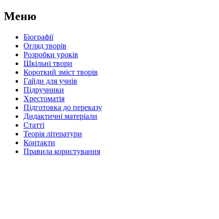
Меню
Біографії
Огляд творів
Розробки уроків
Шкільні твори
Короткий зміст творів
Гайди для учнів
Підручники
Хрестоматія
Підготовка до переказу
Дидактичні матеріали
Статті
Теорія літератури
Контакти
Правила користування