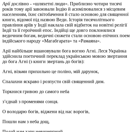
Арії
дослівно - «шляхетні люди». Приблизно чотири тисячі
років тому арії завоювали Індію й асимілювалися з місцевим
населенням, їхнє світобачення й стало основою для священної
книги, відомої під назвою Веди. Історія тисячолітнього
правління аріїв у Індії наклала свій відбиток на новітні релігії
Індії та її героїчний епос. Індійці ще довго поклонялися
ведичним богам, ведичні сюжети стали основою епічних поем
індійського народу «Магабгарата» та «Рамаяна».
Арії найбільше вшановували бога вогню Агні. Леся Українка
здійснила поетичний переклад українською мовою звертання
до бога Агні (з книги звертань до богів):
Агні, візьми прихильно це поліно, мій дарунок,
Спалахни яскраво і розпусти свій священний дим.
Торкнися гривою до самого неба
з’єднай з променями сонця.
О володарю богів, віджени від нас ворогів,
Пошли нам з неба дощ,
Подай нам харч невичерпний,