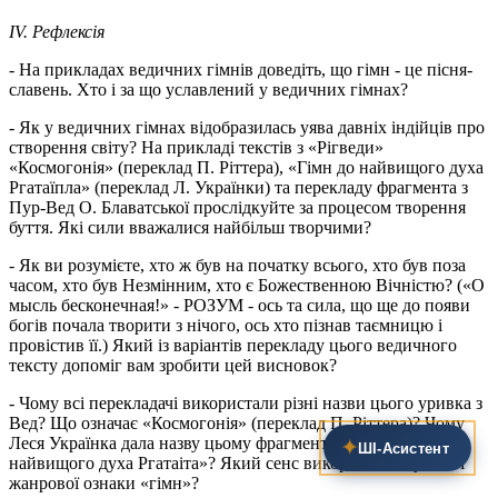
IV. Рефлексія
- На прикладах ведичних гімнів доведіть, що гімн - це пісня-
славень. Хто і за що уславлений у ведичних гімнах?
- Як у ведичних гімнах відобразилась уява давніх індійців про
створення світу? На прикладі текстів з «Рігведи»
«Космогонія» (переклад П. Ріттера), «Гімн до найвищого духа
Ргатаїпла» (переклад Л. Українки) та перекладу фрагмента з
Пур-Вед О. Блаватської прослідкуйте за процесом творення
буття. Які сили вважалися найбільш творчими?
- Як ви розумієте, хто ж був на початку всього, хто був поза
часом, хто був Незмінним, хто є Божественною Вічністю? («О
мысль бесконечная!» - РОЗУМ - ось та сила, що ще до появи
богів почала творити з нічого, ось хто пізнав таємницю і
провістив її.) Який із варіантів перекладу цього ведичного
тексту допоміг вам зробити цей висновок?
- Чому всі перекладачі використали різні назви цього уривка з
Вед? Що означає «Космогонія» (переклад П. Ріттера)? Чому
Леся Українка дала назву цьому фрагменту «Гімн до
✦
ШІ‑Асистент
найвищого духа Ргатаіта»? Який сенс використання у назві
жанрової ознаки «гімн»?