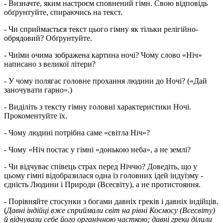
- Визначте, яким настроєм сповнений гімн. Свою відповідь
обґрунтуйте, спираючись на текст.
- Чи сприймається текст цього гімну як тільки релігійно-
обрядовий? Обґрунтуйте.
- Чиїми очима зображена картина ночі? Чому слово «Ніч»
написано з великої літери?
- У чому полягає головне прохання людини до Ночі? («Дай
заночувати гарно».)
- Виділіть з тексту гімну головні характеристики Ночі.
Прокоментуйте їх.
- Чому людині потрібна саме «світла Ніч»?
- Чому «Ніч постає у гімні «донькою неба», а не землі?
- Чи відчуває співець страх перед Ніччю? Доведіть, що у
цьому гімні відобразилася одна із головних ідей індуїзму -
єдність Людини і Природи (Всесвіту), а не протистояння.
- Порівняйте стосунки з богами давніх греків і давніх індійців.
(
Давні індійці вже сприймали світ на рівні Космосу (Всесвіту)
й відчували себе його органічною часткою; давні греки ділили