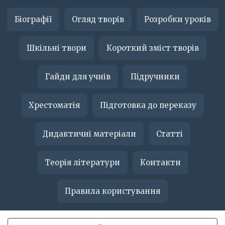
Біографії
Огляд творів
Розробки уроків
Шкільні твори
Короткий зміст творів
Гайди для учнів
Підручники
Хрестоматія
Підготовка до переказу
Дидактичні матеріали
Статті
Теорія літератури
Контакти
Правила користування