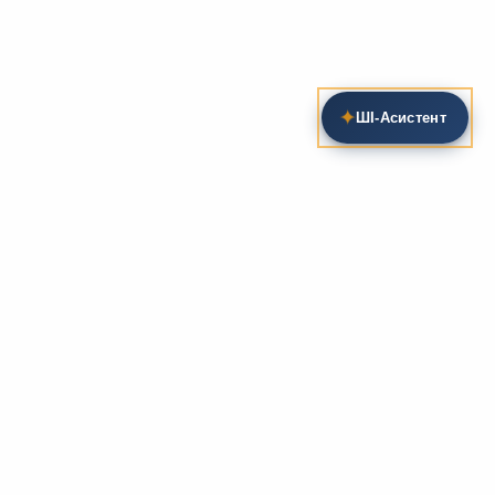
✦
ШІ‑Асистент
Пошук на сайті
Методика та розробки уроків
Фундаментом
zarlit.com
(з 2008 року) є фахові
розробки уроків
та
методика викладання
зарубіжної
літератури. Навколо цього базису формується
комплексна підтримка вчителя: від
планів-
конспектів
до
дидактичних матеріалів
, що
відповідають сучасним стандартам освіти та
програмам НУШ.
Супровідні навчальні ресурси