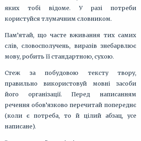
яких тобі відоме. У разі потреби
користуйся тлумачним словником.
Пам’‎ятай, що часте вживання тих самих
слів, словосполучень, виразів знебарвлює
мову, робить її стандартною, сухою.
Стеж за побудовою тексту твору,
правильно використовуй мовні засоби
його організації. Перед написанням
речення обов’‎язково перечитай попереднє
(коли є потреба, то й цілий абзац, усе
написане).