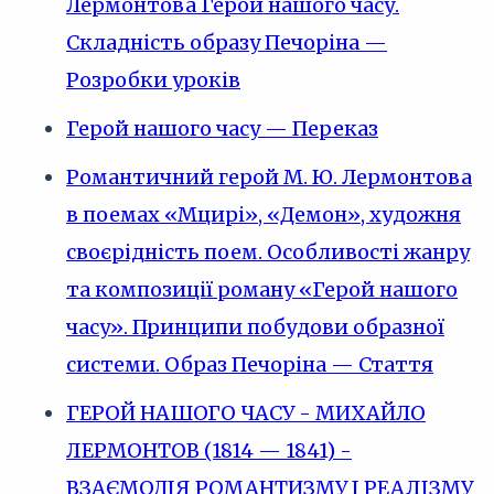
Лермонтова Герой нашого часу.
Складність образу Печоріна —
Розробки уроків
Герой нашого часу — Переказ
Романтичний герой М. Ю. Лермонтова
в поемах «Мцирі», «Демон», художня
своєрідність поем. Особливості жанру
та композиції роману «Герой нашого
часу». Принципи побудови образної
системи. Образ Печоріна — Стаття
ГЕРОЙ НАШОГО ЧАСУ - МИХАЙЛО
ЛЕРМОНТОВ (1814 — 1841) -
ВЗАЄМОДІЯ РОМАНТИЗМУ І РЕАЛІЗМУ