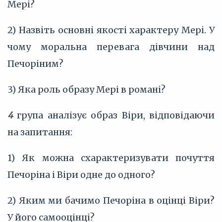
Мері?
2) Назвіть основні якості характеру Мері. У
чому моральна перевага дівчини над
Печоріним?
3) Яка роль образу Мері в романі?
4
група аналізує образ Віри, відповідаючи
на запитання:
1) Як можна схарактеризувати почуття
Печоріна і Віри одне до одного?
2) Яким ми бачимо Печоріна в оцінці Віри?
У його самооцінці?