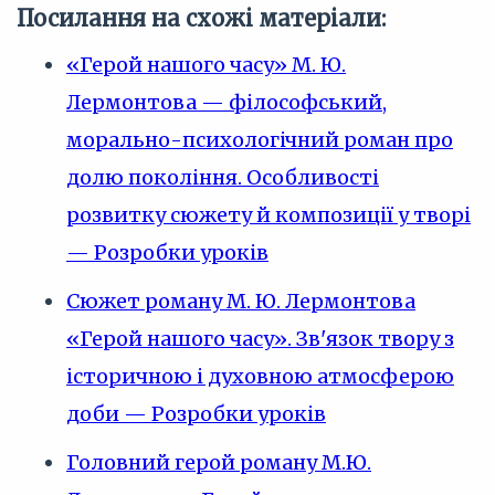
Посилання на схожі матеріали:
«Герой нашого часу» М. Ю.
Лермонтова — філософський,
морально-психологічний роман про
долю покоління. Особливості
розвитку сюжету й композиції у творі
— Розробки уроків
Сюжет роману М. Ю. Лермонтова
«Герой нашого часу». Зв'язок твору з
історичною і духовною атмосферою
доби — Розробки уроків
Головний герой роману М.Ю.