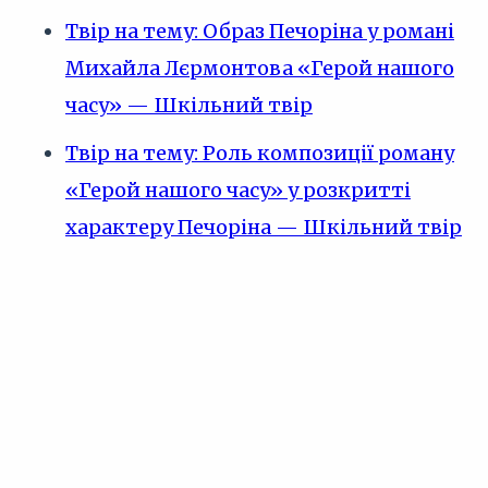
Твір на тему: Образ Печоріна у романі
Михайла Лєрмонтова «Герой нашого
часу» — Шкільний твір
Твір на тему: Роль композиції роману
«Герой нашого часу» у розкритті
характеру Печоріна — Шкільний твір