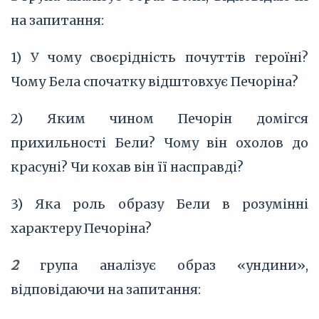
на запитання:
1) У чому своєрідність почуттів героїні?
Чому Бела спочатку відштовхує Печоріна?
2) Яким чином Печорін домігся
прихильності Бели? Чому він охолов до
красуні? Чи кохав він її насправді?
3) Яка роль образу Бели в розумінні
характеру Печоріна?
2
група аналізує образ «ундини»,
відповідаючи на запитання: