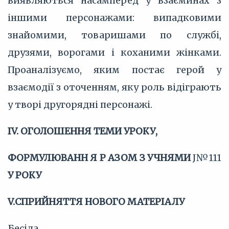
виявляються насамперед у взаєминах з
іншими персонажами: випадковими
знайомими, товаришами по службі,
друзями, ворогами і коханими жінками.
Проаналізуємо, яким постає герой у
взаємодії з оточенням, яку роль відіграють
у творі другорядні персонажі.
IV. ОГОЛОШЕННЯ ТЕМИ УРОКУ,
ФОРМУЛЮВАНН Я Р АЗОМ З УЧНЯМИ
J№111
У РОКУ
V.СПРИЙНЯТТЯ НОВОГО МАТЕРІАЛУ
Бесіда