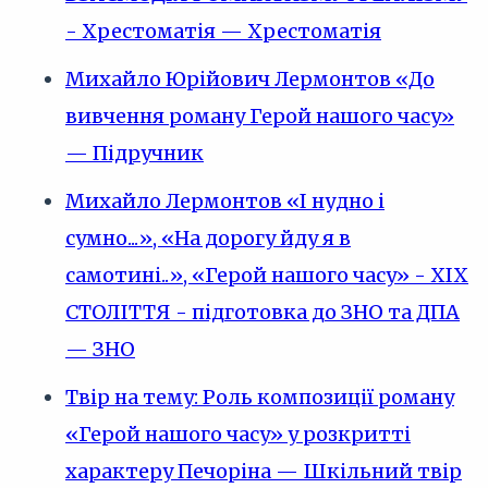
- Хрестоматія — Хрестоматія
Михайло Юрійович Лермонтов «До
вивчення роману Герой нашого часу»
— Підручник
Михайло Лермонтов «І нудно і
сумно...», «На дорогу йду я в
самотині..», «Герой нашого часу» - XIX
СТОЛІТТЯ - підготовка до ЗНО та ДПА
— ЗНО
Твір на тему: Роль композиції роману
«Герой нашого часу» у розкритті
характеру Печоріна — Шкільний твір