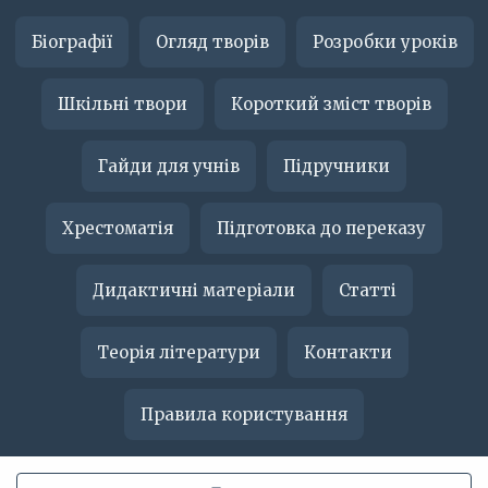
Біографії
Огляд творів
Розробки уроків
Шкільні твори
Короткий зміст творів
Гайди для учнів
Підручники
Хрестоматія
Підготовка до переказу
Дидактичні матеріали
Статті
Теорія літератури
Контакти
Правила користування