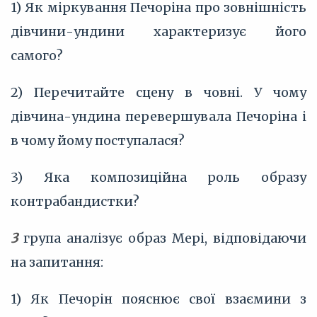
1) Як міркування Печоріна про зовнішність
дівчини-ундини характеризує його
самого?
2) Перечитайте сцену в човні. У чому
дівчина-ундина перевершувала Печоріна і
в чому йому поступалася?
3) Яка композиційна роль образу
контрабандистки?
3
група аналізує образ Мері, відповідаючи
на запитання:
1) Як Печорін пояснює свої взаємини з