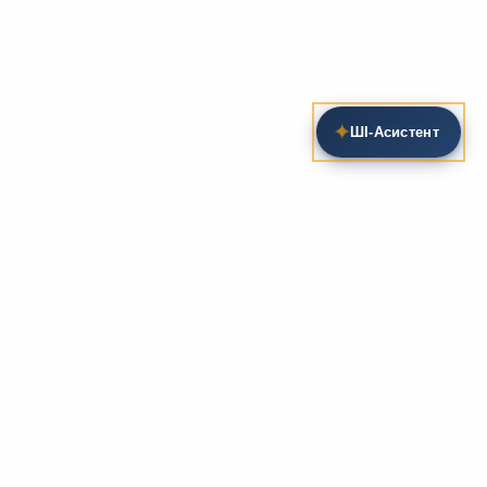
✦
ШІ‑Асистент
Пошук на сайті
Методика та розробки уроків
Фундаментом
zarlit.com
(з 2008 року) є фахові
розробки уроків
та
методика викладання
зарубіжної
літератури. Навколо цього базису формується
комплексна підтримка вчителя: від
планів-
конспектів
до
дидактичних матеріалів
, що
відповідають сучасним стандартам освіти та
програмам НУШ.