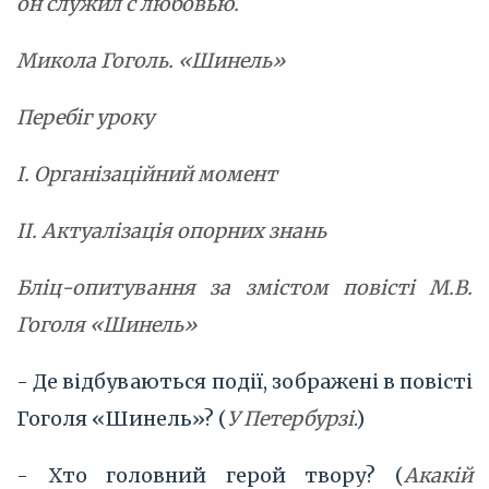
он служил с любовью.
Микола Гоголь. «Шинель»
Перебіг уроку
I. Організаційний момент
II. Актуалізація опорних знань
Бліц-опитування за змістом повісті М.В.
Гоголя «Шинель»
- Де відбуваються події, зображені в повісті
Гоголя «Шинель»? (
У Петербурзі
.)
- Хто головний герой твору? (
Акакій