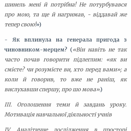
шинель мені й потрібна! Не потурбувався
про мою, та ще й нагримав, - віддавай же
тепер свою!
»)
- Як вплинула на генерала пригода з
чиновником-мерцем? (
«Він навіть не так
часто почав говорити підлеглим: «як ви
смієте? чи розумієте ви, хто перед вами»; а
коли й говорив, то вже не раніш, як
вислухавши спершу, про шо мова»
.)
III. Оголошення теми й завдань уроку.
Мотивація навчальної діяльності учнів
IV. Аналітичне дослідження в просторі