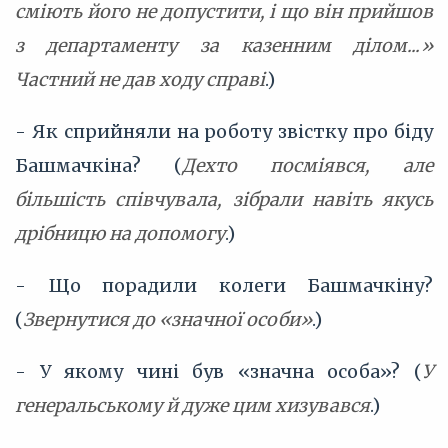
сміють його не допустити, і що він прийшов
з департаменту за казенним ділом...»
Частний не дав ходу справі
.)
- Як сприйняли на роботу звістку про біду
Башмачкіна? (
Дехто посміявся, але
більшість співчувала, зібрали навіть якусь
дрібницю на допомогу
.)
- Що порадили колеги Башмачкіну?
(
Звернутися до «значної особи»
.)
- У якому чині був «значна особа»? (
У
генеральському й дуже цим хизувався
.)