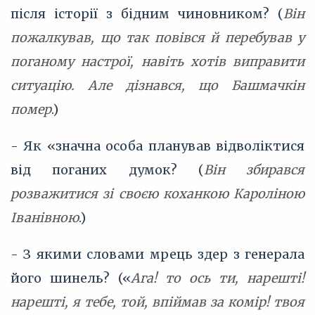
після історії з бідним чиновником? (
Він
пожалкував, що так повівся й перебував у
поганому настрої, навіть хотів виправити
ситуацію. Але дізнався, що Башмачкін
помер
.)
- Як «значна особа планував відволіктися
від поганих думок? (
Він збирався
розважитися зі своєю коханкою Кароліною
Іванівною
.)
- З якими словами мрець здер з генерала
його шинель? («
Ага! то ось ти, нарешті!
нарешті, я тебе, той, впіймав за комір! твоя