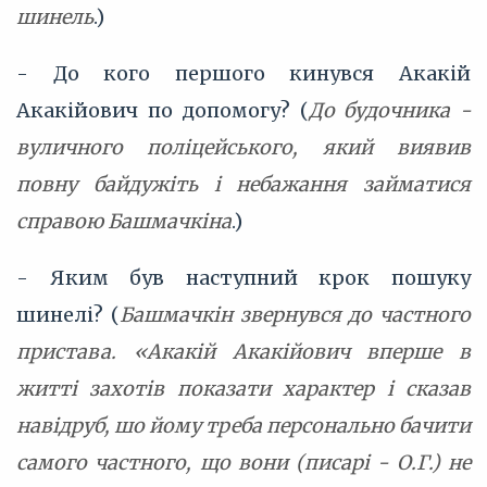
шинель
.)
- До кого першого кинувся Акакій
Акакійович по допомогу? (
До будочника -
вуличного поліцейського, який виявив
повну байдужіть і небажання займатися
справою Башмачкіна
.)
- Яким був наступний крок пошуку
шинелі? (
Башмачкін звернувся до частного
пристава. «Акакій Акакійович вперше в
житті захотів показати характер і сказав
навідруб, шо йому треба персонально бачити
самого частного, що вони (писарі - О.Г.) не