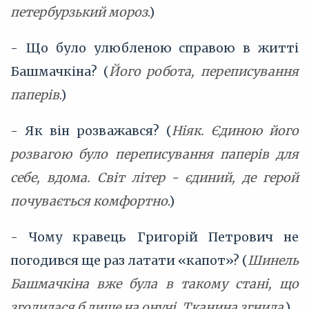
петербурзький мороз
.)
- Що було улюбленою справою в житті
Башмачкіна? (
Його робота, переписування
паперів
.)
- Як він розважався? (
Ніяк. Єдиною його
розвагою було переписування паперів для
себе, вдома. Світ літер - єдиний, де герой
почувається комфортно
.)
- Чому кравець Григорій Петрович не
погодився ще раз латати «капот»? (
Шинель
Башмачкіна вже була в такому стані, що
згодилася б лише на онучі. Тканина згнила
.)