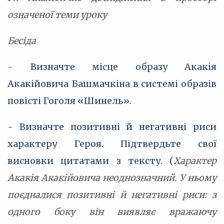
означеної теми уроку
Бесіда
- Визначте місце образу Акакія
Акакійовича Башмачкіна в системі образів
повісті Гоголя «Шинель».
- Визначте позитивні й негативні риси
характеру Героя. Підтвердьте свої
висновки цитатами з тексту. (
Характер
Акакія Акакійовича неоднозначний. У ньому
поєдналися позитивні й негативні риси: з
одного боку він виявляє вражаючу