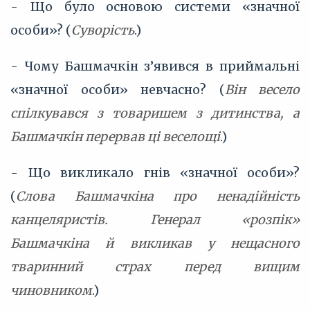
- Що було основою системи «значної
особи»? (
Суворість
.)
- Чому Башмачкін з’явився в приймальні
«значної особи» невчасно? (
Він весело
спілкувався з товаришем з дитинства, а
Башмачкін перервав ці веселощі
.)
- Що викликало гнів «значної особи»?
(
Слова Башмачкіна про ненадійність
канцеляристів. Генерал «розпік»
Башмачкіна й викликав у нещасного
тваринний страх перед вищим
чиновником
.)