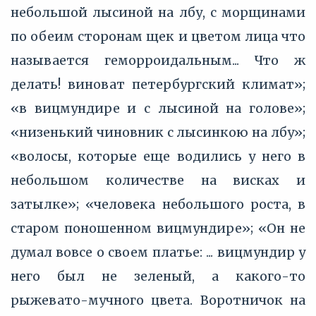
небольшой лысиной на лбу, с морщинами
по обеим сторонам щек и цветом лица что
называется геморроидальным... Что ж
делать! виноват петербургский климат»;
«в вицмундире и с лысиной на голове»;
«низенький чиновник с лысинкою на лбу»;
«волосы, которые еще водились у него в
небольшом количестве на висках и
затылке»; «человека небольшого роста, в
старом поношенном вицмундире»; «Он не
думал вовсе о своем платье: ... вицмундир у
него был не зеленый, а какого-то
рыжевато-мучного цвета. Воротничок на