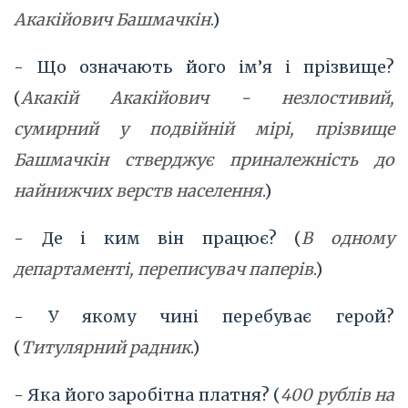
Акакійович Башмачкін
.)
- Що означають його ім’я і прізвище?
(
Акакій Акакійович - незлостивий,
сумирний у подвійній мірі, прізвище
Башмачкін стверджує приналежність до
найнижчих верств населення
.)
- Де і ким він працює? (
В одному
департаменті, переписувач паперів
.)
- У якому чині перебуває герой?
(
Титулярний радник
.)
- Яка його заробітна платня? (
400 рублів на