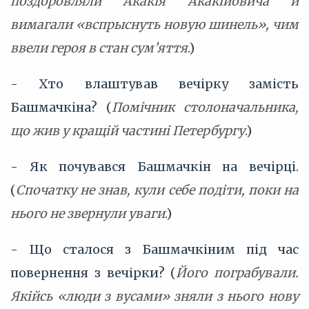
поздоровляли Акакія Акакійовича й
вимагали «вспрыснуть новую шинель», чим
ввели героя в стан сум’яття
.)
- Хто влаштував вечірку замість
Башмачкіна? (
Помічник столоначальника,
що жив у кращій частині Петербургу
.)
- Як почувався Башмачкін на вечірці.
(
Спочатку не знав, кули себе подіти, поки на
нього не звернули уваги
.)
- Що сталося з Башмачкіним під час
повернення з вечірки? (
Його пограбували.
Якійсь «люди з вусами» зняли з нього нову