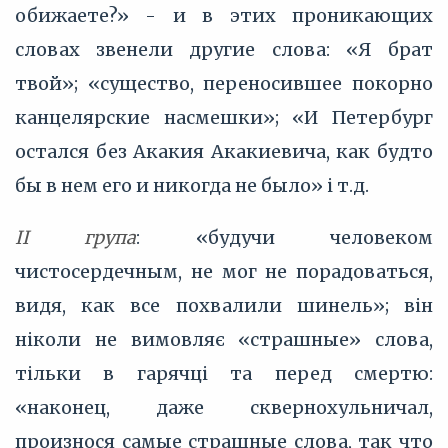
обижаете?» - и в этих проникающих
словах звенели другие слова: «Я брат
твой»; «существо, переносившее покорно
канцелярские насмешки»; «И Петербург
остался без Акакия Акакиевича, как будто
бы в нем его и никогда не было» і т.д.
II група
: «будучи человеком
чистосердечным, не мог не порадоваться,
видя, как все похвалили шинель»; він
ніколи не вимовляє «страшные» слова,
тільки в гарячці та перед смертю:
«наконец, даже сквернохульничал,
произнося самые страшные слова, так что