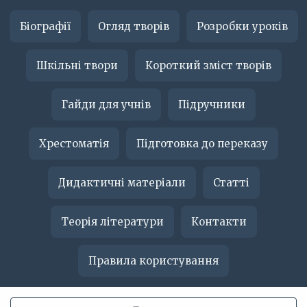
Біографії
Огляд творів
Розробки уроків
Шкільні твори
Короткий зміст творів
Гайди для учнів
Підручники
Хрестоматія
Підготовка до переказу
Дидактичні матеріали
Статті
Теорія літератури
Контакти
Правила користування