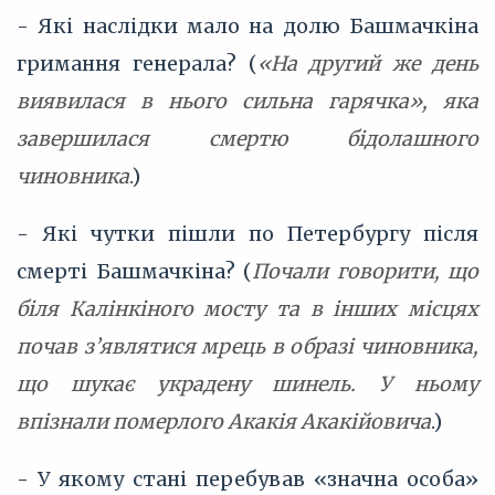
- Які наслідки мало на долю Башмачкіна
гримання генерала? (
«На другий же день
виявилася в нього сильна гарячка», яка
завершилася смертю бідолашного
чиновника
.)
- Які чутки пішли по Петербургу після
смерті Башмачкіна? (
Почали говорити, що
біля Калінкіного мосту та в інших місцях
почав з’являтися мрець в образі чиновника,
що шукає украдену шинель. У ньому
впізнали померлого Акакія Акакійовича
.)
- У якому стані перебував «значна особа»