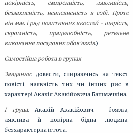
покірність, смиренність, лякливість,
беззахисність, невпевненість в собі. Проте
він має і ряд позитивних якостей - щирість,
скромність, працелюбність, ретельне
виконання посадових обов’язків
.)
Самостійна робота в групах
Завдання
: довести, спираючись на текст
повісті, наявність тих чи інших рис в
характері Акакія Акакійовича Башмачкіна.
I група
: Акакій Акакійович - боязка,
ляклива й покірна бідна людина,
безхарактерна істота.