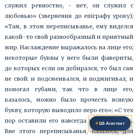
служил ревностно, - нет, он служил с
любовью» (звернення до епіграфу уроку);
«Там, в этом переписыванье, ему виделся
какой-то свой разнообразный и приятный
мир. Наслаждение выражалось на лице его;
некоторые буквы у него были фавориты,
до которых если он добирался, то был сам
не свой: и подсмеивался, и подмигивал, и
помогал губами, так что в лице его,
казалось, можно было прочесть всякую
букву, которую выводило перо его»; «С тех
пор оставили его навсегда переписывать.
✦
ШІ‑Асистент
Вне этого переписыванья, казалось, для