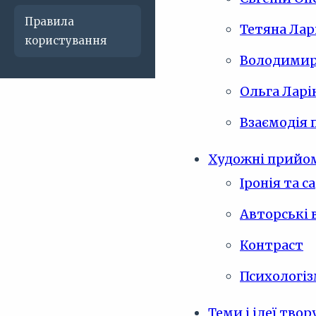
Правила
Тетяна Лар
користування
Володимир
Ольга Ларі
Взаємодія 
Художні прийо
Іронія та с
Авторські 
Контраст
Психологі
Теми і ідеї твор