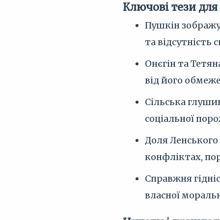
Ключові тези для
Пушкін зображує
та відсутність 
Онєгін та Тетян
від його обмеже
Сільська глушин
соціальної поро
Доля Ленського 
конфліктах, по
Справжня гідніс
власної моральн