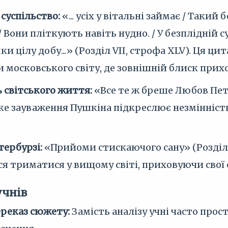
суспільство:
«... усіх у вітальні займає / Такий
/ Вони пліткують навіть нудно. / У безплідній су
ки цілу добу...» (Розділ VII, строфа XLV). Ця ц
 московського світу, де зовнішній блиск при
 світського життя:
«Все те ж бреше Любов Петрі
ке зауваження Пушкіна підкреслює незмінність
тербурзі:
«Прийоми стискаючого сану» (Розділ V
я триматися у вищому світі, приховуючи свої 
учнів
реказ сюжету:
Замість аналізу учні часто прос