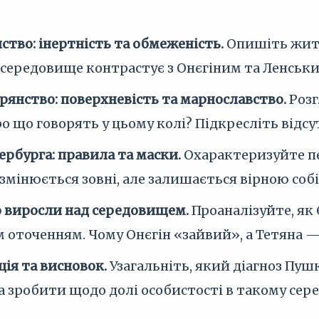
ство: інертність та обмеженість.
Опишіть життя
 середовище контрастує з Онєгіним та Ленськи
рянство: поверхневість та марнославство.
Розг
 що говорять у цьому колі? Підкресліть відсу
рбурга: правила та маски.
Охарактеризуйте пе
 змінюється зовні, але залишається вірною соб
о виросли над середовищем.
Проаналізуйте, як Є
м оточенням. Чому Онєгін «зайвий», а Тетяна —
ія та висновок.
Узагальніть, який діагноз Пушк
 зробити щодо долі особистості в такому сер