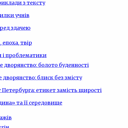
риклади з тексту
илки учнів
ред здачею
 епоха, твір
 і проблематики
е дворянство: болото буденності
 дворянство: блиск без змісту
 Петербурга: етикет замість щирості
ина» та її середовище
ажів
єгін