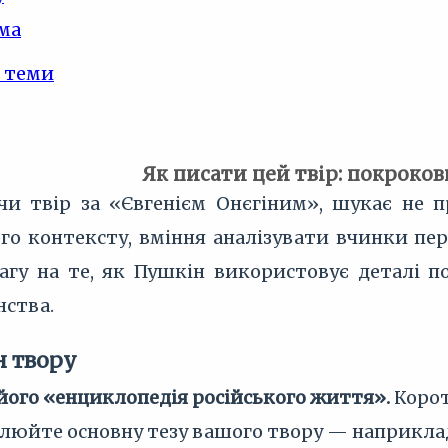
ма
 теми
Як писати цей твір: покроко
чи твір за «Євгенієм Онєгіним», шукає не 
ого контексту, вміння аналізувати вчинки пе
увагу на те, як Пушкін використовує деталі 
нства.
н твору
 його «енциклопедія російського життя».
Корот
люйте основну тезу вашого твору — наприклад,