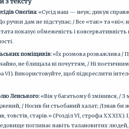
и з тексту
сідів Онєгіна:
«Сусід наш — неук; дикун справжн
До ручки дам не підступає; / Все «так» та «ні»; 
итата показує обмеженість і консервативність
ості.
льських поміщиків:
«Їх розмова розважлива / Про
чайно, не блищала ні почуттям, / Ні поетичним 
офа VI). Використовуйте, щоб підкреслити інте
лю Ленського:
«Він у багатьому б змінився, / З 
жений, / Носив би стьобаний халат; /Ізнав би жи
ав, товстів, старів.» (Розділ VI, строфа XXXIX).
редовище поглинає навіть талановитих людей,