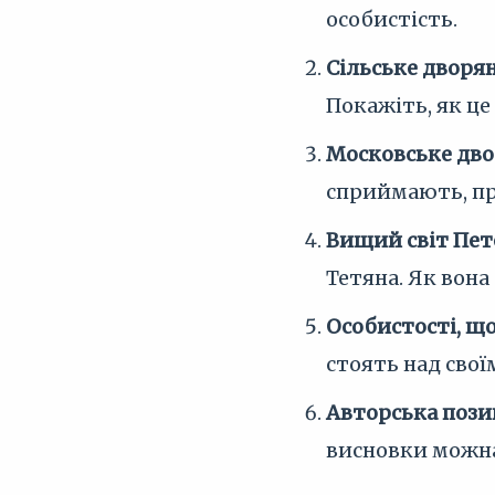
особистість.
Сільське дворян
Покажіть, як це
Московське дво
сприймають, про
Вищий світ Пете
Тетяна. Як вона
Особистості, щ
стоять над свої
Авторська позиц
висновки можна