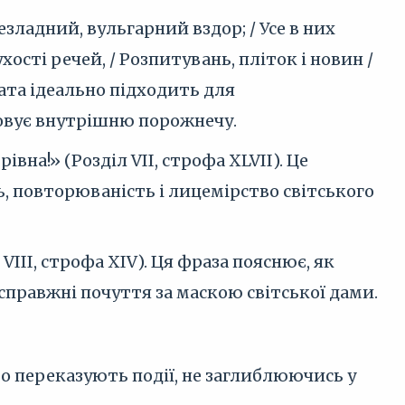
 безладний, вульгарний вздор; / Усе в них
хості речей, / Розпитувань, пліток і новин /
итата ідеально підходить для
ховує внутрішню порожнечу.
вна!» (Розділ VII, строфа XLVII). Це
, повторюваність і лицемірство світського
III, строфа XIV). Ця фраза пояснює, як
справжні почуття за маскою світської дами.
то переказують події, не заглиблюючись у