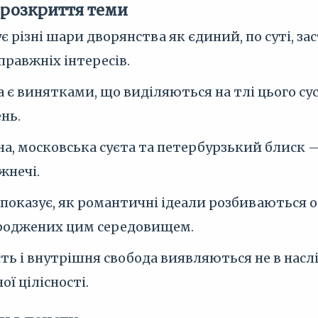
 розкриття теми
 різні шари дворянства як єдиний, по суті, за
справжніх інтересів.
а є винятками, що виділяються на тлі цього су
нь.
а, московська суєта та петербурзький блиск — ц
жнечі.
показує, як романтичні ідеали розбиваються о
роджених цим середовищем.
ть і внутрішня свобода виявляються не в наслі
ої цілісності.