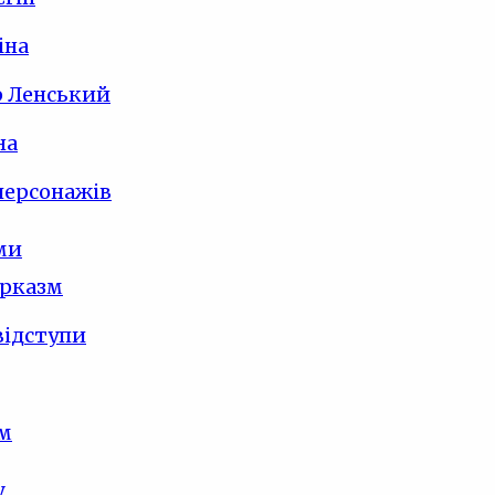
іна
 Ленський
на
персонажів
ми
арказм
відступи
зм
у