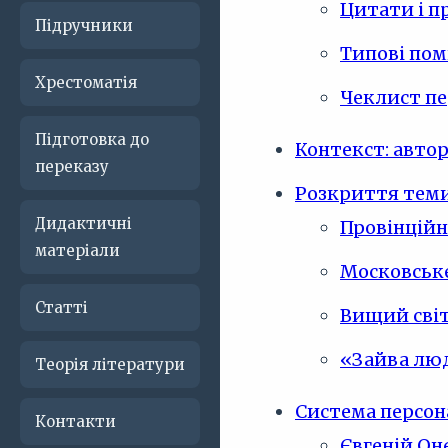
Цитати і п
Підручники
Типові пом
Хрестоматія
Чеклист пе
Підготовка до
Контекст: автор,
переказу
Розкриття теми
Дидактичні
Провінційн
матеріали
Московське
Статті
Вищий світ
«Зайва люд
Теорія літератури
Система персон
Контакти
Євгеній Он