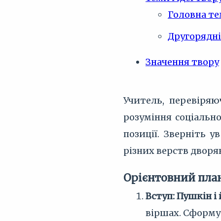
Головна те
Другорядні
Значення твору
Учитель, перевіряю
розуміння соціальн
позиції. Зверніть 
різних верств дворя
Орієнтовний пла
Вступ: Пушкін і
віршах. Сформу