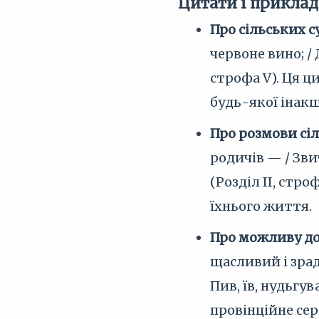
Цитати і приклад
Про сільських су
червоне вино; / 
строфа V). Ця ц
будь-якої інакш
Про розмови сі
родичів — / Зви
(Розділ II, стр
їхнього життя.
Про можливу до
щасливий і зрад
Пив, їв, нудьгув
провінційне се