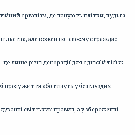
стійний організм, де панують плітки, нудьга
спільства, але кожен по-своєму страждає
е лише різні декорації для однієї й тієї ж
б прозу життя або гинуть у безглуздих
дуванні світських правил, а у збереженні