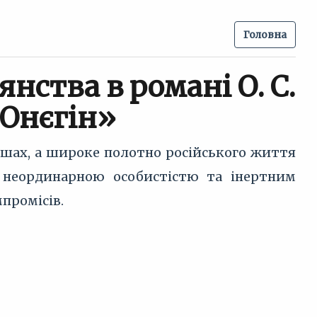
Головна
нства в романі О. С.
 Онєгін»
ршах, а широке полотно російського життя
 неординарною особистістю та інертним
промісів.