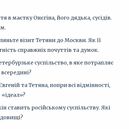
 в маєтку Онєгіна, його дядька, сусідів.
м.
ляньте візит Тетяни до Москви. Як її
тність справжніх почуттів та думок.
тербурзьке суспільство, в яке потрапляє
і всередині?
вгеній та Тетяна, попри всі відмінності,
 «ідеал»?
ін ставить російському суспільству. Які
едовищі?