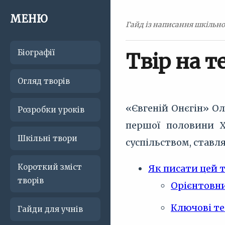
МЕНЮ
Гайд із написання шкільно
Біографії
Твір на т
Огляд творів
«Євгеній Онєгін» О
Розробки уроків
першої половини X
Шкільні твори
суспільством, ставл
Короткий зміст
Як писати цей 
творів
Орієнтовни
Ключові те
Гайди для учнів