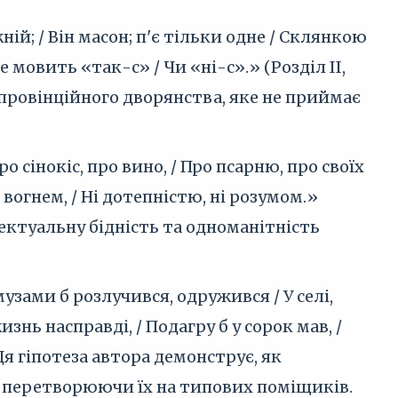
ій; / Він масон; п'є тільки одне / Склянкою
не мовить «так-с» / Чи «ні-с».» (Розділ II,
 провінційного дворянства, яке не приймає
 сінокіс, про вино, / Про псарню, про своїх
вогнем, / Ні дотепністю, ні розумом.»
лектуальну бідність та одноманітність
музами б розлучився, одружився / У селі,
знь насправді, / Подагру б у сорок мав, /
 Ця гіпотеза автора демонструє, як
 перетворюючи їх на типових поміщиків.