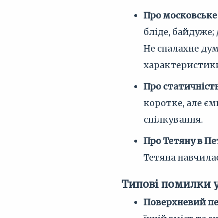
Про московське 
бліде, байдуже; 
Не спалахне дум
характеристики
Про статичність
коротке, але єм
спілкування.
Про Тетяну в Пе
Тетяна навчилас
Типові помилки 
Поверхневий пе