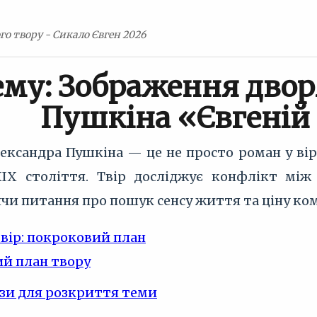
го твору - Сикало Євген 2026
ему: Зображення дворя
Пушкіна «Євгеній
лександра Пушкіна — це не просто роман у ві
IX століття. Твір досліджує конфлікт між
ячи питання про пошук сенсу життя та ціну ком
твір: покроковий план
й план твору
зи для розкриття теми