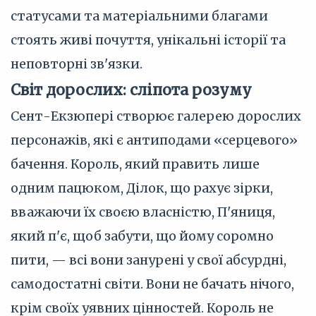
статусами та матеріальними благами
стоять живі почуття, унікальні історії та
неповторні зв'язки.
Світ дорослих: сліпота розуму
Сент-Екзюпері створює галерею дорослих
персонажів, які є антиподами «серцевого»
бачення. Король, який править лише
одним пацюком, Ділок, що рахує зірки,
вважаючи їх своєю власністю, П'яниця,
який п'є, щоб забути, що йому соромно
пити, — всі вони занурені у свої абсурдні,
самодостатні світи. Вони не бачать нічого,
крім своїх уявних цінностей. Король не