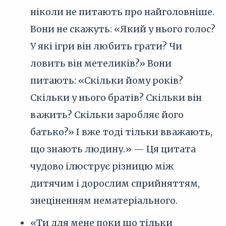
ніколи не питають про найголовніше.
Вони не скажуть: «Який у нього голос?
У які ігри він любить грати? Чи
ловить він метеликів?» Вони
питають: «Скільки йому років?
Скільки у нього братів? Скільки він
важить? Скільки заробляє його
батько?» І вже тоді тільки вважають,
що знають людину.» — Ця цитата
чудово ілюструє різницю між
дитячим і дорослим сприйняттям,
знеціненням нематеріального.
«Ти для мене поки що тільки