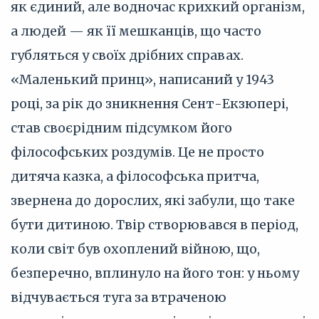
як єдиний, але водночас крихкий організм,
а людей — як її мешканців, що часто
губляться у своїх дрібних справах.
«Маленький принц», написаний у 1943
році, за рік до зникнення Сент-Екзюпері,
став своєрідним підсумком його
філософських роздумів. Це не просто
дитяча казка, а філософська притча,
звернена до дорослих, які забули, що таке
бути дитиною. Твір створювався в період,
коли світ був охоплений війною, що,
безперечно, вплинуло на його тон: у ньому
відчувається туга за втраченою