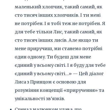
маленький хлопчик, такий самий, як
сто тисяч інших хлопчиків. І ти мені
не потрібен. І я тобі теж не потрібен. Я
для тебе тільки Лис, такий самий, як
сто тисяч інших лисів. Але якщо ти
мене приручиш, ми станемо потрібні
один одному. Ти будеш для мене
єдиний у всьому світі. І я буду для тебе
єдиний у всьому світі…» — Цей діалог
Лиса з Принцом є основою для
розуміння концепції «приручення» та
унікальності зв'язків.
Сцена з малюнком удава, що