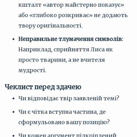
кшталт «автор майстерно показує»
або «глибоко розкриває» не додають
твору оригінальності.
Неправильне тлумачення символів:
Наприклад, сприйняття Лиса як
просто тварини, а не вчителя
мудрості.
Чеклист перед здачею
Чи відповідає твір заявленій темі?
Чи є чітка вступна частина, де
сформульовано вашу позицію?
Чи кожен аргумент підкріплений