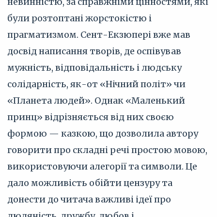
невинністю, за справжніми цінностями, які
були розтоптані жорстокістю і
прагматизмом. Сент-Екзюпері вже мав
досвід написання творів, де оспівував
мужність, відповідальність і людську
солідарність, як-от «Нічний політ» чи
«Планета людей». Однак «Маленький
принц» відрізняється від них своєю
формою — казкою, що дозволила автору
говорити про складні речі простою мовою,
використовуючи алегорії та символи. Це
дало можливість обійти цензуру та
донести до читача важливі ідеї про
людяність, дружбу, любов і