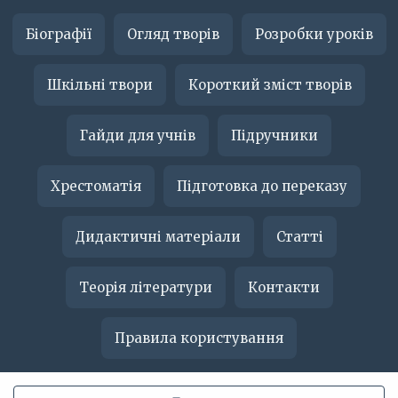
Біографії
Огляд творів
Розробки уроків
Шкільні твори
Короткий зміст творів
Гайди для учнів
Підручники
Хрестоматія
Підготовка до переказу
Дидактичні матеріали
Статті
Теорія літератури
Контакти
Правила користування