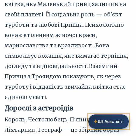
квітка, яку Маленький принц залишив на
своїй планеті. Її соціальна роль — об'єкт
турботи та любові Принца. Психологічно
вона є втіленням жіночої краси,
марнославства та вразливості. Вона
символізує кохання, яке вимагає терпіння,
догляду та відповідальності. Взаємини
Принца з Трояндою показують, як через
турботу і відданість звичайна квітка стає
єдиною у світі.
Дорослі з астероїдів
Король, Честолюбець, П'яниця, Ділок,
✦
ШІ‑Асистент
Ліхтарник, Географ — це збірний образ