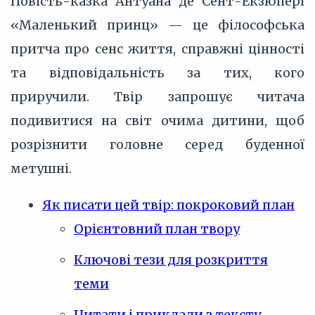
Повість-казка Антуана де Сент-Екзюпері
«Маленький принц» — це філософська
притча про сенс життя, справжні цінності
та відповідальність за тих, кого
приручили. Твір запрошує читача
подивитися на світ очима дитини, щоб
розрізнити головне серед буденної
метушні.
Як писати цей твір: покроковий план
Орієнтовний план твору
Ключові тези для розкриття
теми
Цитати і приклади з тексту