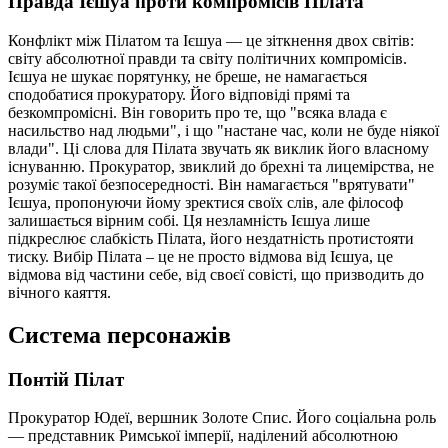
Правда Ієшуа проти компромісів Пілата
Конфлікт між Пілатом та Ієшуа — це зіткнення двох світів:
світу абсолютної правди та світу політичних компромісів.
Ієшуа не шукає порятунку, не бреше, не намагається
сподобатися прокуратору. Його відповіді прямі та
безкомпромісні. Він говорить про те, що "всяка влада є
насильство над людьми", і що "настане час, коли не буде ніякої
влади". Ці слова для Пілата звучать як виклик його власному
існуванню. Прокуратор, звиклий до брехні та лицемірства, не
розуміє такої безпосередності. Він намагається "врятувати"
Ієшуа, пропонуючи йому зректися своїх слів, але філософ
залишається вірним собі. Ця незламність Ієшуа лише
підкреслює слабкість Пілата, його нездатність протистояти
тиску. Вибір Пілата – це не просто відмова від Ієшуа, це
відмова від частини себе, від своєї совісті, що призводить до
вічного каяття.
Система персонажів
Понтій Пілат
Прокуратор Юдеї, вершник Золоте Спис. Його соціальна роль
— представник Римської імперії, наділений абсолютною