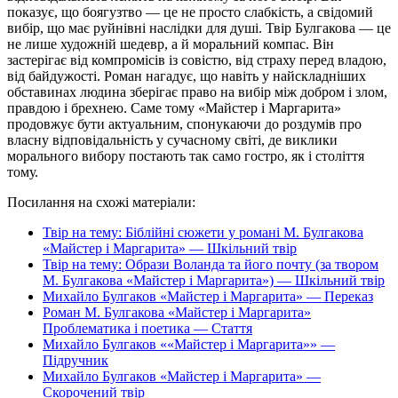
показує, що боягузтво — це не просто слабкість, а свідомий
вибір, що має руйнівні наслідки для душі. Твір Булгакова — це
не лише художній шедевр, а й моральний компас. Він
застерігає від компромісів із совістю, від страху перед владою,
від байдужості. Роман нагадує, що навіть у найскладніших
обставинах людина зберігає право на вибір між добром і злом,
правдою і брехнею. Саме тому «Майстер і Маргарита»
продовжує бути актуальним, спонукаючи до роздумів про
власну відповідальність у сучасному світі, де виклики
морального вибору постають так само гостро, як і століття
тому.
Посилання на схожі матеріали:
Твір на тему: Біблійні сюжети у романі М. Булгакова
«Майстер і Маргарита» — Шкільний твір
Твір на тему: Образи Воланда та його почту (за твором
М. Булгакова «Майстер і Маргарита») — Шкільний твір
Михайло Булгаков «Майстер і Маргарита» — Переказ
Роман М. Булгакова «Майстер і Маргарита»
Проблематика і поетика — Стаття
Михайло Булгаков ««Майстер і Маргарита»» —
Підручник
Михайло Булгаков «Майстер і Маргарита» —
Скорочений твір