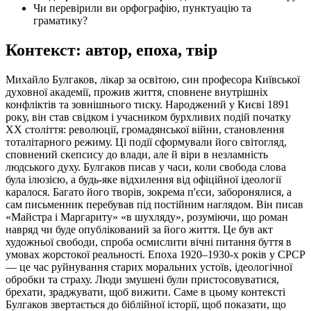
Чи перевірили ви орфографію, пунктуацію та
граматику?
Контекст: автор, епоха, твір
Михайло Булгаков, лікар за освітою, син професора Київської
духовної академії, прожив життя, сповнене внутрішніх
конфліктів та зовнішнього тиску. Народжений у Києві 1891
року, він став свідком і учасником бурхливих подій початку
XX століття: революції, громадянської війни, становлення
тоталітарного режиму. Ці події сформували його світогляд,
сповнений скепсису до влади, але й віри в незламність
людського духу. Булгаков писав у часи, коли свобода слова
була ілюзією, а будь-яке відхилення від офіційної ідеології
каралося. Багато його творів, зокрема п'єси, заборонялися, а
сам письменник перебував під постійним наглядом. Він писав
«Майстра і Маргариту» «в шухляду», розуміючи, що роман
навряд чи буде опублікований за його життя. Це був акт
художньої свободи, спроба осмислити вічні питання буття в
умовах жорстокої реальності. Епоха 1920–1930-х років у СРСР
— це час руйнування старих моральних устоїв, ідеологічної
обробки та страху. Люди змушені були пристосовуватися,
брехати, зраджувати, щоб вижити. Саме в цьому контексті
Булгаков звертається до біблійної історії, щоб показати, що