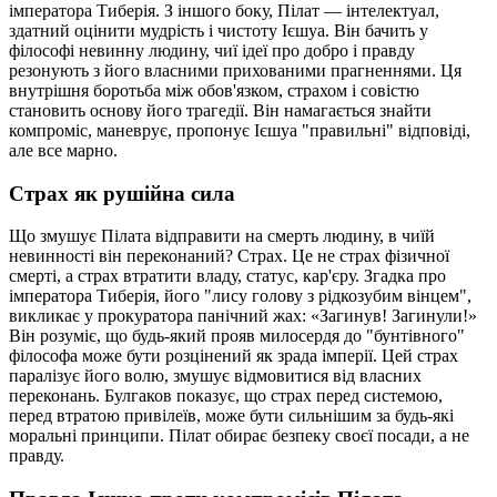
імператора Тиберія. З іншого боку, Пілат — інтелектуал,
здатний оцінити мудрість і чистоту Ієшуа. Він бачить у
філософі невинну людину, чиї ідеї про добро і правду
резонують з його власними прихованими прагненнями. Ця
внутрішня боротьба між обов'язком, страхом і совістю
становить основу його трагедії. Він намагається знайти
компроміс, маневрує, пропонує Ієшуа "правильні" відповіді,
але все марно.
Страх як рушійна сила
Що змушує Пілата відправити на смерть людину, в чиїй
невинності він переконаний? Страх. Це не страх фізичної
смерті, а страх втратити владу, статус, кар'єру. Згадка про
імператора Тиберія, його "лису голову з рідкозубим вінцем",
викликає у прокуратора панічний жах: «Загинув! Загинули!»
Він розуміє, що будь-який прояв милосердя до "бунтівного"
філософа може бути розцінений як зрада імперії. Цей страх
паралізує його волю, змушує відмовитися від власних
переконань. Булгаков показує, що страх перед системою,
перед втратою привілеїв, може бути сильнішим за будь-які
моральні принципи. Пілат обирає безпеку своєї посади, а не
правду.