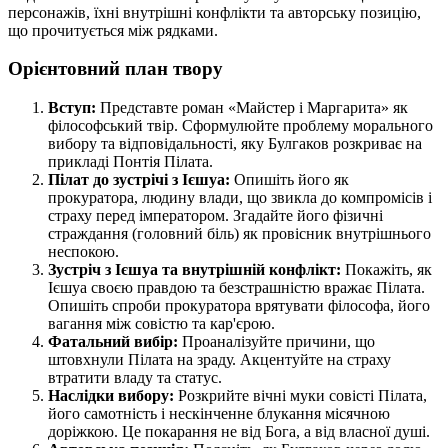
персонажів, їхні внутрішні конфлікти та авторську позицію,
що прочитується між рядками.
Орієнтовний план твору
Вступ:
Представте роман «Майстер і Маргарита» як
філософський твір. Сформулюйте проблему морального
вибору та відповідальності, яку Булгаков розкриває на
прикладі Понтія Пілата.
Пілат до зустрічі з Ієшуа:
Опишіть його як
прокуратора, людину влади, що звикла до компромісів і
страху перед імператором. Згадайте його фізичні
страждання (головний біль) як провісник внутрішнього
неспокою.
Зустріч з Ієшуа та внутрішній конфлікт:
Покажіть, як
Ієшуа своєю правдою та безстрашністю вражає Пілата.
Опишіть спроби прокуратора врятувати філософа, його
вагання між совістю та кар'єрою.
Фатальний вибір:
Проаналізуйте причини, що
штовхнули Пілата на зраду. Акцентуйте на страху
втратити владу та статус.
Наслідки вибору:
Розкрийте вічні муки совісті Пілата,
його самотність і нескінченне блукання місячною
доріжкою. Це покарання не від Бога, а від власної душі.