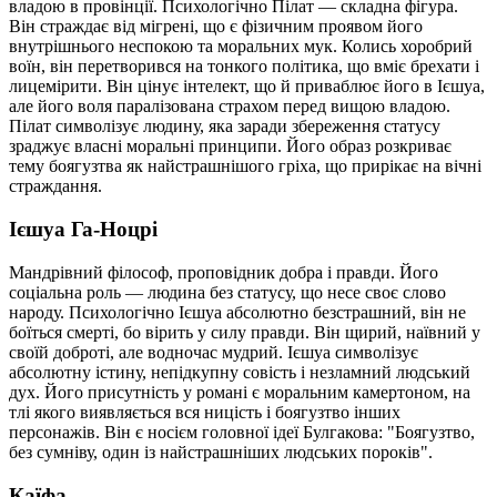
владою в провінції. Психологічно Пілат — складна фігура.
Він страждає від мігрені, що є фізичним проявом його
внутрішнього неспокою та моральних мук. Колись хоробрий
воїн, він перетворився на тонкого політика, що вміє брехати і
лицемірити. Він цінує інтелект, що й приваблює його в Ієшуа,
але його воля паралізована страхом перед вищою владою.
Пілат символізує людину, яка заради збереження статусу
зраджує власні моральні принципи. Його образ розкриває
тему боягузтва як найстрашнішого гріха, що прирікає на вічні
страждання.
Ієшуа Га-Ноцрі
Мандрівний філософ, проповідник добра і правди. Його
соціальна роль — людина без статусу, що несе своє слово
народу. Психологічно Ієшуа абсолютно безстрашний, він не
боїться смерті, бо вірить у силу правди. Він щирий, наївний у
своїй доброті, але водночас мудрий. Ієшуа символізує
абсолютну істину, непідкупну совість і незламний людський
дух. Його присутність у романі є моральним камертоном, на
тлі якого виявляється вся ницість і боягузтво інших
персонажів. Він є носієм головної ідеї Булгакова: "Боягузтво,
без сумніву, один із найстрашніших людських пороків".
Каїфа