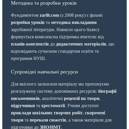
Методика та розробки уроків
Фундаментом
zarlit.com
(з 2008 року) є фахові
розробки уроків
та
методика викладання
зарубіжної літератури. Навколо цього базису
формується комплексна підтримка вчителя: від
планів-конспектів
до
дидактичних матеріалів
, що
відповідають сучасним стандартам освіти та
програмам НУШ.
Супровідні навчальні ресурси
Для якісного засвоєння матеріалу ми пропонуємо
розгалужену систему допоміжних ресурсів:
біографії
письменників
, аналітичні
рецензії на твори
,
підручники
та
хрестоматії
. Учням доступні
приклади шкільних творчих робіт
,
скорочені
твори
та
перекази сюжетів
, а також матеріали для
підготовки до
ЗНО/НМТ
.