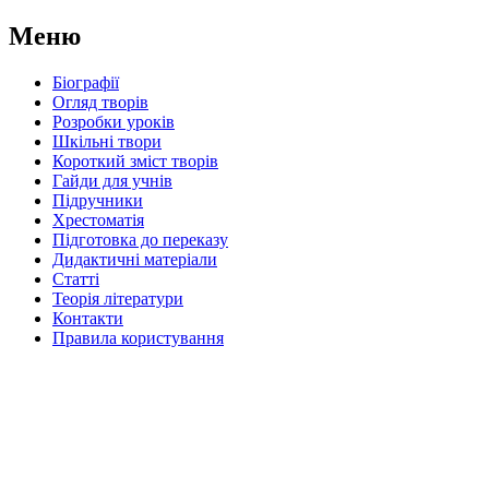
Меню
Біографії
Огляд творів
Розробки уроків
Шкільні твори
Короткий зміст творів
Гайди для учнів
Підручники
Хрестоматія
Підготовка до переказу
Дидактичні матеріали
Статті
Теорія літератури
Контакти
Правила користування