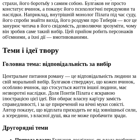
страхи, його боротьбу з самим собою. Булгаков не просто
констатує вчинок, а показує його психологічні передумови та
наслідки. Наприклад, внутрішній монолог Пілата під час суду,
його спроби знайти вихід, його роздуми про Тиберія — все це
занурює читача в його свідомість, дозволяючи зрозуміти, чому
він зробив саме такий вибір. Цей прийом робить персонажів
об'ємними, а їхні дії — вмотивованими.
Теми і ідеї твору
Головна тема: відповідальність за вибір
Центральне питання роману — це відповідальність людини за
свій моральний вибір. Булгаков стверджує, що кожен вчинок,
особливо вчинок, що стосується життя іншої людини, має
незворотні наслідки. Доля Понтія Пілата є яскравою
ілюстрацією цієї ідеї. Він обирає власну кар'єру замість
справедливості, і за це приречений на вічні муки совісті.
Автор показує, що відплата приходить не від зовнішньої сили,
а зсередини, з власної душі, яка не може пробачити зради.
Другорядні теми
Природа влади:
Булгаков досліджує, як влада розбещує,