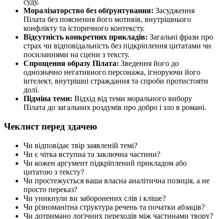
суду.
Моралізаторство без обґрунтування:
Засудження
Пілата без пояснення його мотивів, внутрішнього
конфлікту та історичного контексту.
Відсутність конкретних прикладів:
Загальні фрази про
страх чи відповідальність без підкріплення цитатами чи
посиланнями на сцени з тексту.
Спрощення образу Пілата:
Зведення його до
однозначно негативного персонажа, ігноруючи його
інтелект, внутрішні страждання та спроби протистояти
долі.
Підміна теми:
Відхід від теми морального вибору
Пілата до загальних роздумів про добро і зло в романі.
Чеклист перед здачею
Чи відповідає твір заявленій темі?
Чи є чітка вступна та заключна частини?
Чи кожен аргумент підкріплений прикладом або
цитатою з тексту?
Чи простежується ваша власна аналітична позиція, а не
просто переказ?
Чи уникнули ви заборонених слів і кліше?
Чи різноманітна структура речень та початки абзаців?
Чи дотримано логічних переходів між частинами твору?