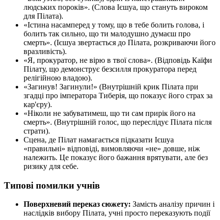
людських пороків». (Слова Ієшуа, що стануть вироком
для Пілата).
«Істина насамперед у тому, що в тебе болить голова, і
болить так сильно, що ти малодушно думаєш про
смерть». (Ієшуа звертається до Пілата, розкриваючи його
вразливість).
«Я, прокуратор, не вірю в твої слова». (Відповідь Каїфи
Пілату, що демонструє безсилля прокуратора перед
релігійною владою).
«Загинув! Загинули!» (Внутрішній крик Пілата при
згадці про імператора Тиберія, що показує його страх за
кар'єру).
«Ніколи не забуватимеш, що ти сам прирік його на
смерть». (Внутрішній голос, що переслідує Пілата після
страти).
Сцена, де Пілат намагається підказати Ієшуа
«правильні» відповіді, вимовляючи «не» довше, ніж
належить. Це показує його бажання врятувати, але без
ризику для себе.
Типові помилки учнів
Поверхневий переказ сюжету:
Замість аналізу причин і
наслідків вибору Пілата, учні просто переказують події