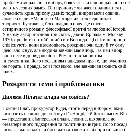
проблеми морального вибору, боягузтва та відповідальності не
мають часових рамок. Він пропонує читачеві подивитися на
сучасність крізь призму давніх подій, викриваючи одвічні
людські вади. «Майстер і Маргарита» став вершиною
творчості Булгакова, його magnum opus. Це синтез
сатиричного роману, філософської притчі та любовної історії.
У ньому автор поєднав три світи: давній Єршалаїм, Москву
1930-х років та потойбічний світ Воланда. Ці світи не просто
співіснують, вони взаємодіють, розкриваючи одну й ту саму
ідею: зло існує, але людина завжди має вибір, і за цей вибір
вона несе відповідальність. Роман став заповітом
письменника, його посланням нащадкам про те, що рукописи
не горять, а правда, хоч і повільно, але завжди знаходить свій
шлях.
Розкриття теми і проблематики
Дилема Пілата: влада чи совість?
Понтій Пілат, прокуратор Юдеї, стоїть перед вибором, який
визначить не лише долю Ієшуа Га-Ноцрі, а й його власну. Він
— представник імперської влади, людина, що звикла до
беззаперечного підкорення та політичних інтриг. Його посада
вимагає жорсткості, а його життя залежить від прихильності