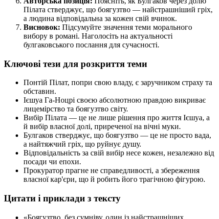
Авторська позиція:
Поясніть, як Булгаков через долю
Пілата стверджує, що боягузтво — найстрашніший гріх,
а людина відповідальна за кожен свій вчинок.
Висновок:
Підсумуйте значення теми морального
вибору в романі. Наголосіть на актуальності
булгаковського послання для сучасності.
Ключові тези для розкриття теми
Понтій Пілат, попри свою владу, є заручником страху та
обставин.
Ієшуа Га-Ноцрі своєю абсолютною правдою викриває
лицемірство та боягузтво світу.
Вибір Пілата — це не лише рішення про життя Ієшуа, а
й вибір власної долі, приреченої на вічні муки.
Булгаков стверджує, що боягузтво — це не просто вада,
а найтяжчий гріх, що руйнує душу.
Відповідальність за свій вибір несе кожен, незалежно від
посади чи епохи.
Прокуратор прагне не справедливості, а збереження
власної кар'єри, що й робить його трагічною фігурою.
Цитати і приклади з тексту
«Боягузтво, без сумніву, один із найстрашніших