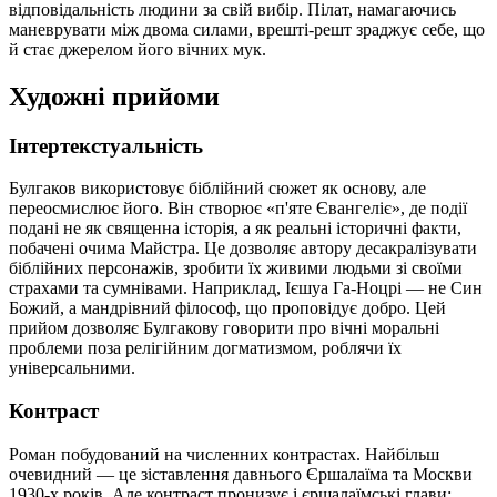
відповідальність людини за свій вибір. Пілат, намагаючись
маневрувати між двома силами, врешті-решт зраджує себе, що
й стає джерелом його вічних мук.
Художні прийоми
Інтертекстуальність
Булгаков використовує біблійний сюжет як основу, але
переосмислює його. Він створює «п'яте Євангеліє», де події
подані не як священна історія, а як реальні історичні факти,
побачені очима Майстра. Це дозволяє автору десакралізувати
біблійних персонажів, зробити їх живими людьми зі своїми
страхами та сумнівами. Наприклад, Ієшуа Га-Ноцрі — не Син
Божий, а мандрівний філософ, що проповідує добро. Цей
прийом дозволяє Булгакову говорити про вічні моральні
проблеми поза релігійним догматизмом, роблячи їх
універсальними.
Контраст
Роман побудований на численних контрастах. Найбільш
очевидний — це зіставлення давнього Єршалаїма та Москви
1930-х років. Але контраст пронизує і єршалаїмські глави: