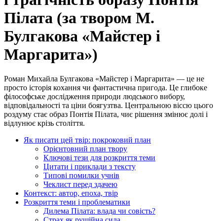
Пілата (за твором М.
Булгакова «Майстер і
Маргарита»)
Роман Михайла Булгакова «Майстер і Маргарита» — це не
просто історія кохання чи фантастична пригода. Це глибоке
філософське дослідження природи людського вибору,
відповідальності та ціни боягузтва. Центральною віссю цього
роздуму стає образ Понтія Пілата, чиє рішення змінює долі і
відлунює крізь століття.
Як писати цей твір: покроковий план
Орієнтовний план твору
Ключові тези для розкриття теми
Цитати і приклади з тексту
Типові помилки учнів
Чеклист перед здачею
Контекст: автор, епоха, твір
Розкриття теми і проблематики
Дилема Пілата: влада чи совість?
Страх як рушійна сила