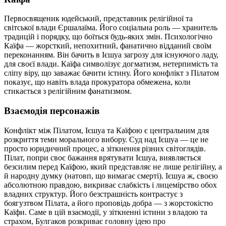
Первосвященик юдейський, представник релігійної та
світської влади Єршалаїма. Його соціальна роль — хранитель
традицій і порядку, що боїться будь-яких змін. Психологічно
Каїфа — жорсткий, непохитний, фанатично відданий своїм
переконанням. Він бачить в Ієшуа загрозу для існуючого ладу,
для своєї влади. Каїфа символізує догматизм, нетерпимість та
сліпу віру, що заважає бачити істину. Його конфлікт з Пілатом
показує, що навіть влада прокуратора обмежена, коли
стикається з релігійним фанатизмом.
Взаємодія персонажів
Конфлікт між Пілатом, Ієшуа та Каїфою є центральним для
розкриття теми морального вибору. Суд над Ієшуа — це не
просто юридичний процес, а зіткнення різних світоглядів.
Пілат, попри своє бажання врятувати Ієшуа, виявляється
безсилим перед Каїфою, який представляє не лише релігійну, а
й народну думку (натовп, що вимагає смерті). Ієшуа ж, своєю
абсолютною правдою, викриває слабкість і лицемірство обох
владних структур. Його безстрашність контрастує з
боягузтвом Пілата, а його проповідь добра — з жорстокістю
Каїфи. Саме в цій взаємодії, у зіткненні істини з владою та
страхом, Булгаков розкриває головну ідею про