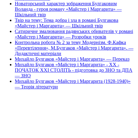
Новаторсьний характер зображення Булгаковим
Воланда - героя роману «Майстер і Маргарита» —
Шкільний твір
Твір на тему: Тема добра і зла в романі Булгакова
«Майстер і Маргарита» — Шкільний твір
Сатиричне змалювання радянських обивателів у романі
«Майстер і Маргарита» — Розробки уроків
Контрольна робота № 2 за тему Модернізм. Ф.Кафка
«Перевтілення», М.Булгаков «Майстер і Маргарита». —
Дидактичні матеріали
Михайло Булгаков «Майстер і Маргарита» — Переказ
Михайло Булгаков «Майстер і Маргарита» - XX -
ПОЧАТОК XXI СТОЛІТЬ - підготовка до ЗНО та ДПА
— ЗНО
Михайло Булгаков «Майстер і Маргарита (1928-1940)»
— Теорія літератури