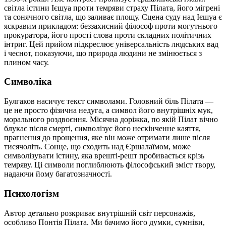
світла істини Ієшуа проти темряви страху Пілата, його мігрені
та сонячного світла, що заливає площу. Сцена суду над Ієшуа є
яскравим прикладом: беззахисний філософ проти могутнього
прокуратора, його прості слова проти складних політичних
інтриг. Цей прийом підкреслює універсальність людських вад
і чеснот, показуючи, що природа людини не змінюється з
плином часу.
Символіка
Булгаков насичує текст символами. Головний біль Пілата —
це не просто фізична недуга, а символ його внутрішніх мук,
морального роздвоєння. Місячна доріжка, по якій Пілат вічно
блукає після смерті, символізує його нескінченне каяття,
прагнення до прощення, яке він може отримати лише після
тисячоліть. Сонце, що сходить над Єршалаїмом, може
символізувати істину, яка врешті-решт пробивається крізь
темряву. Ці символи поглиблюють філософський зміст твору,
надаючи йому багатозначності.
Психологізм
Автор детально розкриває внутрішній світ персонажів,
особливо Понтія Пілата. Ми бачимо його думки, сумніви,