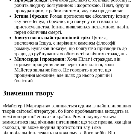
робить людину боягузливою і жорстокою. Пілат, будучи
прокуратором, є рабом системи, яку сам представляє.
Істина і брехня:
Роман протиставляє абсолютну істину,
яку несе Ієшуа, і брехню, що панує у світі влади та
пристосуванства. Істина виявляється незламною, навіть
перед обличчям смерті.
Боягузтво як найстрашніший гріх:
Ця теза,
висловлена Ієшуа, є наріжним каменем філософії
роману. Булгаков показує, що боягузтво призводить до
зради, до руйнування особистості та вічних страждань.
Милосердя і прощення:
Хоча Пілат і страждає, він
отримує прощення лише через тисячоліття, коли
Майстер звільняє його. Це говорить про те, що
прощення можливе, але шлях до нього довгий і
болісний.
Значення твору
«Майстер і Маргарита» залишається одним із найвпливовіших
творів світової літератури, бо його проблематика виходить за
межі конкретної епохи чи країни. Роман змушує читача
замислитися над вічними питаннями: що таке правда, яка ціна
свободи, чи може людина протистояти злу, і яка
відповідальність лежить на кожному за його вибір. Він