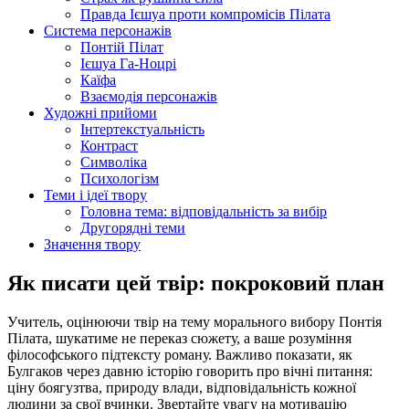
Правда Ієшуа проти компромісів Пілата
Система персонажів
Понтій Пілат
Ієшуа Га-Ноцрі
Каїфа
Взаємодія персонажів
Художні прийоми
Інтертекстуальність
Контраст
Символіка
Психологізм
Теми і ідеї твору
Головна тема: відповідальність за вибір
Другорядні теми
Значення твору
Як писати цей твір: покроковий план
Учитель, оцінюючи твір на тему морального вибору Понтія
Пілата, шукатиме не переказ сюжету, а ваше розуміння
філософського підтексту роману. Важливо показати, як
Булгаков через давню історію говорить про вічні питання:
ціну боягузтва, природу влади, відповідальність кожної
людини за свої вчинки. Звертайте увагу на мотивацію