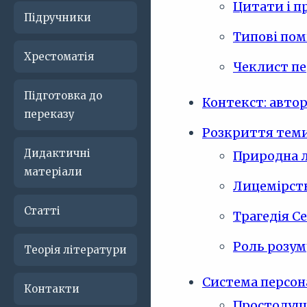
Цитати і п
Підручники
Типові пом
Хрестоматія
Чеклист пе
Підготовка до
Контекст: автор,
переказу
Розкриття теми
Дидактичні
Природна л
матеріали
Лицемірств
Статті
Трагедія Се
Роль розум
Теорія літератури
Система персон
Контакти
Простодуш