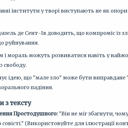
вні інститути у творі виступають не як опори
азель де Сент-Ів доводить, що компроміс із зл
до руйнування.
м і мораль можуть розвиватися навіть у найж
 свободу.
чує ідею, що "мале зло" може бути виправдане
морального падіння.
и з тексту
ення Простодушного:
"Він не міг збагнути, чо
 совісті." (Використовуйте для ілюстрації к