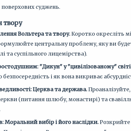
ь поверхових суджень.
н твору
лення Вольтера та твору.
Коротко окресліть мі
 сформулюйте центральну проблему, яку ви буд
і та суспільного лицемірства).
остодушним: "Дикун" у "цивілізованому" світі
го безпосередність і як вона викриває абсурдн
ведливості: Церква та держава.
Проаналізуйте,
еркви (питання шлюбу, монастирі) та свавілл
.
в: Моральний вибір і його наслідки.
Розкрийте 