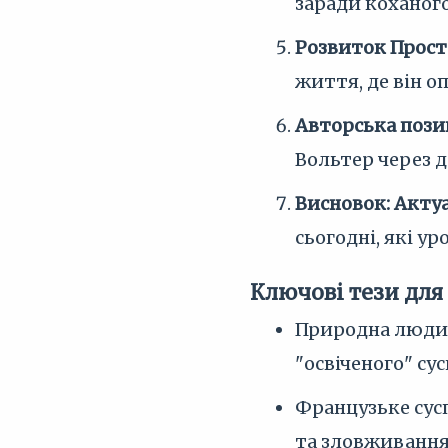
заради коханого
Розвиток Просто
життя, де він о
Авторська позиц
Вольтер через д
Висновок: Актуа
сьогодні, які у
Ключові тези для
Природна людин
"освіченого" сус
Французьке сусп
та зловживання