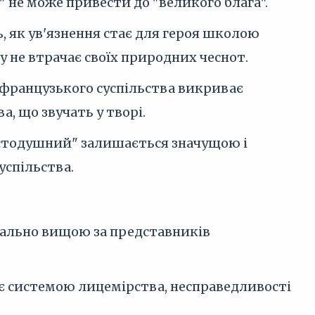
" не може привести до "великого блага".
, як ув'язнення стає для героя школою
у не втрачає своїх природних чеснот.
и французького суспільства викриває
а, що звучать у творі.
остодушний" залишається значущою і
успільства.
рально вищою за представників
 є системою лицемірства, несправедливості