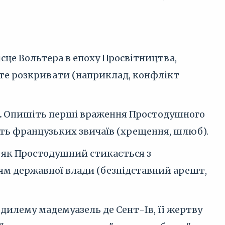
сце Вольтера в епоху Просвітництва,
ете розкривати (наприклад, конфлікт
.
Опишіть перші враження Простодушного
ість французьких звичаїв (хрещення, шлюб).
 як Простодушний стикається з
ям державної влади (безпідставний арешт,
дилему мадемуазель де Сент-Ів, її жертву