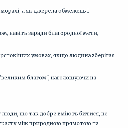
 моралі, а як джерела обмежень і
ом, навіть заради благородної мети,
орстокіших умовах, якщо людина зберігає
 "великим благом", наголошуючи на
му люди, що так добре вміють битися, не
онтрасту між природною прямотою та