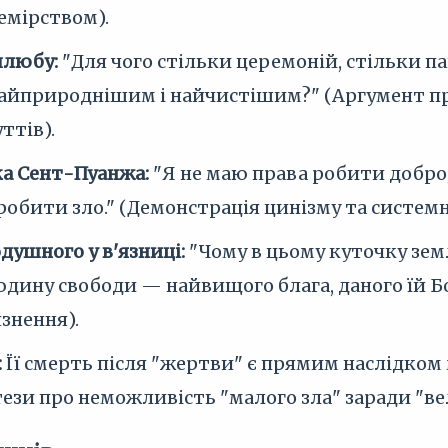
емірством).
шлюбу:
"Для чого стільки церемоній, стільки па
 найприроднішим і найчистішим?" (Аргумент п
ттів).
а Сент-Пуанжа:
"Я не маю права робити добро; 
 робити зло." (Демонстрація цинізму та системн
душного у в'язниці:
"Чому в цьому куточку землі
дину свободи — найвищого блага, даного їй Бо
язнення).
:
Її смерть після "жертви" є прямим наслідко
ези про неможливість "малого зла" заради "ве