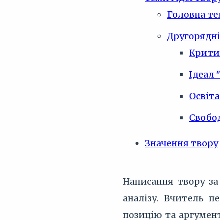
Головна те
Другорядні
Критик
Ідеал
Освіта
Свобод
Значення твору
Написання твору за
аналізу. Вчитель п
позицію та аргумент