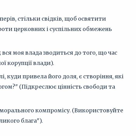
перів, стільки свідків, щоб освятити
роти церковних і суспільних обмежень
вся моя влада зводиться до того, що час
ої корупції влади).
, куди привела його доля, є створіння, які
гом?" (Підкреслює цінність свободи та
м морального компромісу. (Використовуйте
ликого блага").