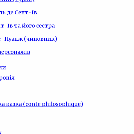
ь де Сент-Ів
т-Ів та його сестра
т-Пуанж (чиновник)
персонажів
ми
ронія
а казка (conte philosophique)
у