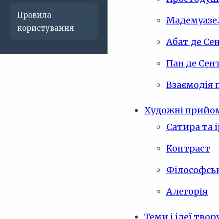
Правила
Мадемуазел
користування
Абат де Сен
Пан де Сен
Взаємодія 
Художні прийо
Сатира та і
Контраст
Філософськ
Алегорія
Теми і ідеї твор