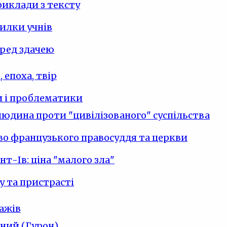
риклади з тексту
илки учнів
ред здачею
 епоха, твір
 і проблематики
юдина проти "цивілізованого" суспільства
о французького правосуддя та церкви
нт-Ів: ціна "малого зла"
у та пристрасті
ажів
ний (Гурон)