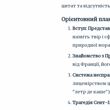
цитат та відсутніст
Орієнтовний пла
Вступ: Представ
назвіть твір і
природної морал
Знайомство з Пр
від Франції, йо
Система неспра
лицемірством ц
"летр де каше")
Трагедія Сент-І