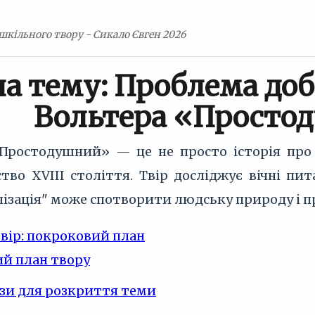
шкільного твору - Сикало Євген 2026
на тему: Проблема добр
Вольтера «Просто
Простодушний» — це не просто історія про з
тво XVIII століття. Твір досліджує вічні пит
лізація" може спотворити людську природу і пр
твір: покроковий план
й план твору
зи для розкриття теми