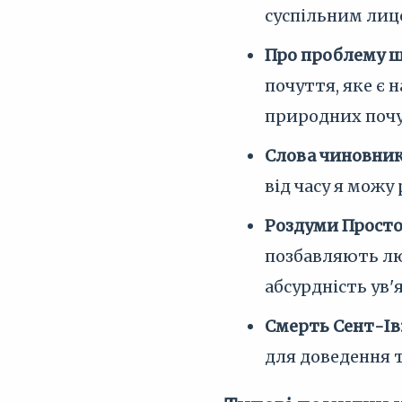
суспільним лиц
Про проблему 
почуття, яке є
природних почу
Слова чиновник
від часу я можу
Роздуми Просто
позбавляють лю
абсурдність ув'
Смерть Сент-Ів
для доведення т