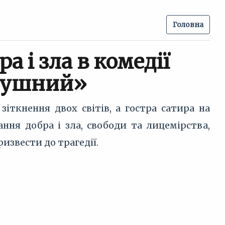
Головна
а і зла в комедії
душний»
іткнення двох світів, а гостра сатира на
ання добра і зла, свободи та лицемірства,
извести до трагедії.