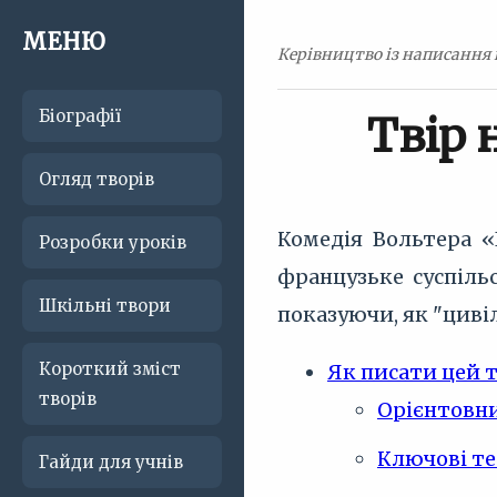
МЕНЮ
Керівництво із написання 
Біографії
Твір 
Огляд творів
Комедія Вольтера «
Розробки уроків
французьке суспільс
Шкільні твори
показуючи, як "циві
Короткий зміст
Як писати цей 
творів
Орієнтовни
Ключові те
Гайди для учнів