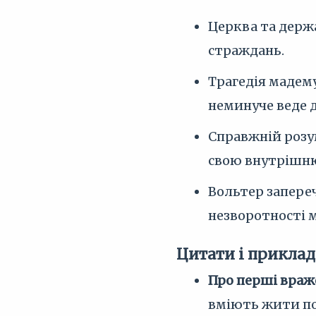
Церква та держа
страждань.
Трагедія мадему
неминуче веде 
Справжній розу
свою внутрішню
Вольтер запере
незворотності 
Цитати і приклад
Про перші враж
вміють жити по