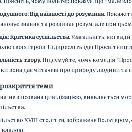
. Поясніть, чому Вольтер показує, що "мале зло
душного: Від наївності до розуміння.
Покажіть
пановує знання та розвиває розум, але при цьом
ія: Критика суспільства.
Узагальніть, які вад
олю своїх героїв. Підкресліть ідеї Просвітництв
льність твору.
Підсумуйте, чому комедія "Пр
роки вона дає читачеві про природу людини та с
 розкриття теми
а, не зіпсована цивілізацією, виявляється мо
пільства.
ільство XVIII століття, зображене Вольтером,
 владою.