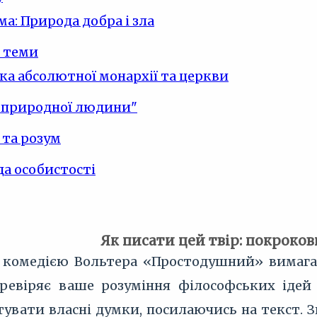
ма: Природа добра і зла
 теми
а абсолютної монархії та церкви
 "природної людини"
 та розум
а особистості
Як писати цей твір: покроко
 комедією Вольтера «Простодушний» вимагає
еревіряє ваше розуміння філософських ідей
увати власні думки, посилаючись на текст. Зв