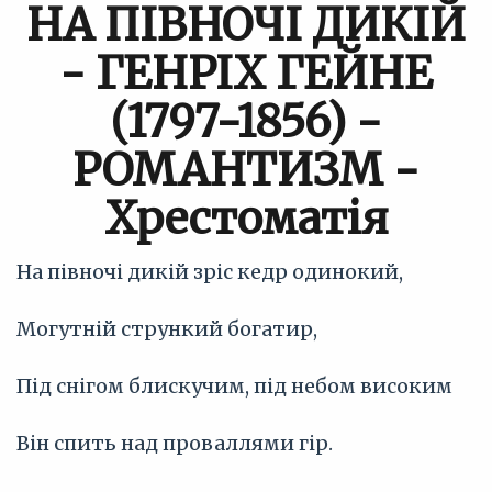
НА ПІВНОЧІ ДИКІЙ
- ГЕНРІХ ГЕЙНЕ
(1797-1856) -
РОМАНТИЗМ -
Хрестоматія
На півночі дикій зріс кедр одинокий,
Могутній стрункий богатир,
Під снігом блискучим, під небом високим
Він спить над проваллями гір.