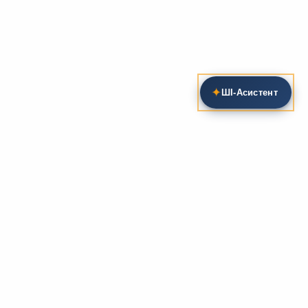
✦
ШІ‑Асистент
Пошук на сайті
Методика та розробки уроків
Фундаментом
zarlit.com
(з 2008 року) є фахові
розробки уроків
та
методика викладання
зарубіжної
літератури. Навколо цього базису формується
комплексна підтримка вчителя: від
планів-
конспектів
до
дидактичних матеріалів
, що
відповідають сучасним стандартам освіти та
програмам НУШ.