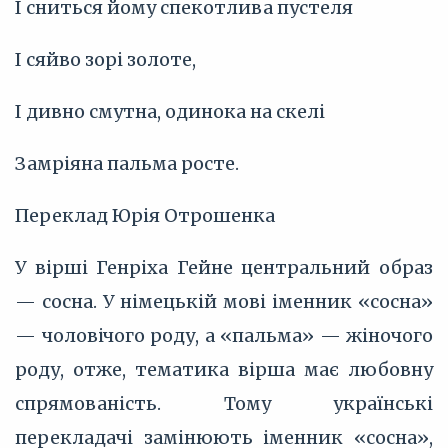
І сниться йому спекотлива пустеля
І сяйво зорі золоте,
І дивно смутна, одинока на скелі
Замріяна пальма росте.
Переклад Юрія Отрошенка
У вірші Генріха Гейне центральний образ
— сосна. У німецькій мові іменник «сосна»
— чоловічого роду, а «пальма» — жіночого
роду, отже, тематика вірша має любовну
спрямованість. Тому українські
перекладачі замінюють іменник «сосна»,