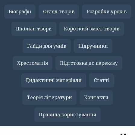
Біографії
Огляд творів
Розробки уроків
Шкільні твори
Короткий зміст творів
Гайди для учнів
Підручники
Хрестоматія
Підготовка до переказу
Дидактичні матеріали
Статті
Теорія літератури
Контакти
Правила користування