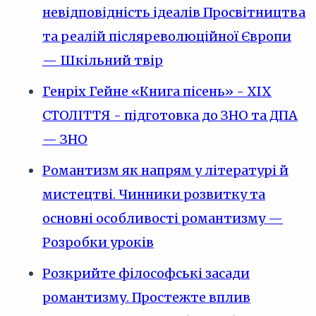
невідповідність ідеалів Просвітництва
та реалій післяреволюційної Європи
— Шкільний твір
Генріх Гейне «Книга пісень» - XIX
СТОЛІТТЯ - підготовка до ЗНО та ДПА
— ЗНО
Романтизм як напрям у літературі й
мистецтві. Чинники розвитку та
основні особливості романтизму —
Розробки уроків
Розкрийте філософські засади
романтизму. Простежте вплив