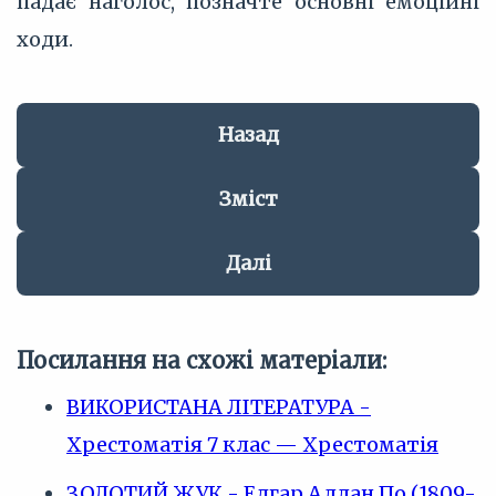
падає наголос, позначте основні емоційні
ходи.
Назад
Зміст
Далі
Посилання на схожі матеріали:
ВИКОРИСТАНА ЛІТЕРАТУРА -
Хрестоматія 7 клас — Хрестоматія
ЗОЛОТИЙ ЖУК - Едгар Аллан По (1809-