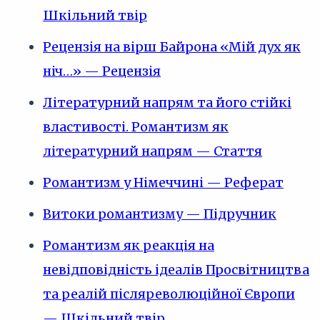
Шкільний твір
Рецензія на вірш Байрона «Мій дух як
ніч…» — Рецензія
Літературний напрям та його стійкі
властивості. Романтизм як
літературний напрям — Стаття
Романтизм у Німеччині — Реферат
Витоки романтизму — Підручник
Романтизм як реакція на
невідповідність ідеалів Просвітництва
та реалій післяреволюційної Європи
— Шкільний твір