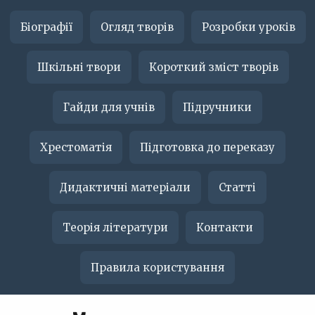
Біографії
Огляд творів
Розробки уроків
Шкільні твори
Короткий зміст творів
Гайди для учнів
Підручники
Хрестоматія
Підготовка до переказу
Дидактичні матеріали
Статті
Теорія літератури
Контакти
Правила користування