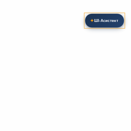
✦
ШІ‑Асистент
Пошук на сайті
Методика та розробки уроків
Фундаментом
zarlit.com
(з 2008 року) є фахові
розробки уроків
та
методика викладання
зарубіжної
літератури. Навколо цього базису формується
комплексна підтримка вчителя: від
планів-
конспектів
до
дидактичних матеріалів
, що
відповідають сучасним стандартам освіти та
програмам НУШ.
Супровідні навчальні ресурси
Для якісного засвоєння матеріалу ми пропонуємо