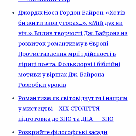
Джордж Ноел Гордон Байрон. «Хотів
би жити знов у горах...», «Мій дух як
ніч.». Вплив творчості Дж. Байрона на
розвиток романтизму в Європі.
Протиставлення мрії і дійсності в
ліриці поета. Фольклорні і біблійні
мотиви у віршах Дж. Байрона —
Розробки уроків
Романтизм як світовідчуття і напрям
у мистецтві - XIX СТОЛІТТЯ -
підготовка до ЗНО та ДПА — ЗНО
Розкрийте філософські засади