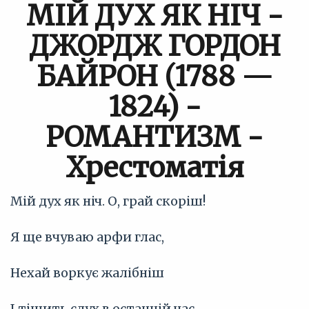
МІЙ ДУХ ЯК НІЧ -
ДЖОРДЖ ГОРДОН
БАЙРОН (1788 —
1824) -
РОМАНТИЗМ -
Хрестоматія
Мій дух як ніч. О, грай скоріш!
Я ще вчуваю арфи глас,
Нехай воркує жалібніш
І тішить слух в останній час.