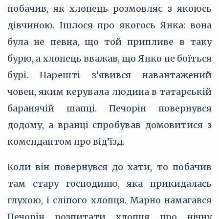
побачив, як хлопець розмовляє з якоюсь
дівчиною. Ішлося про якогось Янка: вона
була не певна, що той припливе в таку
бурю, а хлопець вважав, що Янко не боїться
бурі. Нарешті з’‎явився навантажений
човен, яким керувала людина в татарській
баранячій шапці. Печорін повернувся
додому, а вранці спробував домовитися з
комендантом про від’‎їзд.
Коли він повернувся до хати, то побачив
там стару господиню, яка прикидалась
глухою, і сліпого хлопця. Марно намагався
Печорін розпитати хлопця про нічну