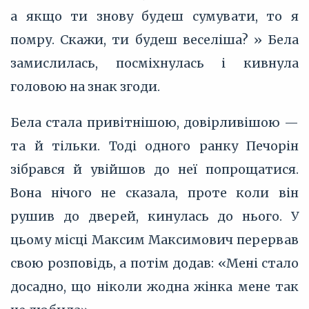
а якщо ти знову будеш сумувати, то я
помру. Скажи, ти будеш веселіша? » Бела
замислилась, посміхнулась і кивнула
головою на знак згоди.
Бела стала привітнішою, довірливішою —
та й тільки. Тоді одного ранку Печорін
зібрався й увійшов до неї попрощатися.
Вона нічого не сказала, проте коли він
рушив до дверей, кинулась до нього. У
цьому місці Максим Максимович перервав
свою розповідь, а потім додав: «Мені стало
досадно, що ніколи жодна жінка мене так