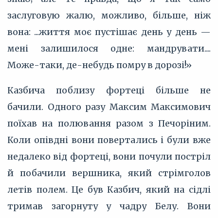
заслуговую жалю, можливо, більше, ніж
вона: ...життя моє пустішає день у день —
мені залишилося одне: мандрувати....
Може-таки, де-небудь помру в дорозі!»
Казбича поблизу фортеці більше не
бачили. Одного разу Максим Максимович
поїхав на полювання разом з Печоріним.
Коли опівдні вони повертались і були вже
недалеко від фортеці, вони почули постріл
й побачили вершника, який стрімголов
летів полем. Це був Казбич, який на сідлі
тримав загорнуту у чадру Белу. Вони