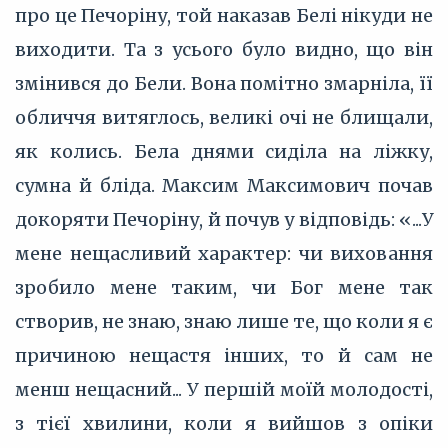
про це Печоріну, той наказав Белі нікуди не
виходити. Та з усього було видно, що він
змінився до Бели. Вона помітно змарніла, її
обличчя витяглось, великі очі не блищали,
як колись. Бела днями сиділа на ліжку,
сумна й бліда. Максим Максимович почав
докоряти Печоріну, й почув у відповідь: «...У
мене нещасливий характер: чи виховання
зробило мене таким, чи Бог мене так
створив, не знаю, знаю лише те, що коли я є
причиною нещастя інших, то й сам не
менш нещасний... У першій моїй молодості,
з тієї хвилини, коли я вийшов з опіки