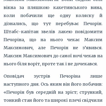
вікна за пляшкою кахетинського вина,
коли побачили ще одну коляску й
дізнались, що тут перебуває Печорін.
Штабс-капітан звелів лакею повідомити
Печоріна, що на нього чекає Максим
Максимович, але Печорін не з’‎явився.
Максим Максимович до самої ночі чекав на
нього біля воріт, проте так і не дочекався.
Оповідач зустрів Печоріна лише
наступного дня. Ось яким він його побачив:
«Печорін був середній на зріст; стрункий,
тонкий стан його та широкі плечі свідчили