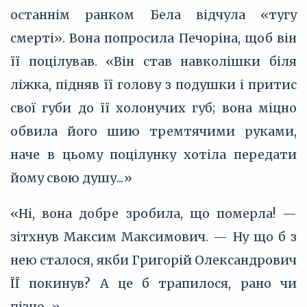
останнім ранком Бела відчула «тугу
смерті». Вона попросила Печоріна, щоб він
її поцілував. «Він став навколішки біля
ліжка, підняв її голову з подушки і притис
свої губи до її холонучих губ; вона міцно
обвила його шию тремтячими руками,
наче в цьому поцілунку хотіла передати
йому свою душу...»
«Ні, вона добре зробила, що померла! —
зітхнув Максим Максимович. — Ну що б з
нею сталося, якби Григорій Олександрович
ЇЇ покинув? А це б трапилося, рано чи
пізно...»