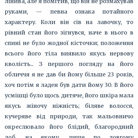
лінива, але я помітив, що він не розмахував
руками, — певна ознака потайного
характеру. Коли він сів на лавочку, то
рівний стан його зігнувся, наче в нього в
спині не було жодної кісточки; положення
всього його тіла виявило якусь нервову
кволість... З першого погляду на його
обличчя я не дав би йому більше 23 років,
хоч потім я ладен був дати йому 30. В його
усмішці було щось дитяче, його шкіра мала
якусь жіночу ніжність; біляве волосся,
кучеряве від природи, так мальовничо
окреслювало його блідий, благородний
лоб, на якому, лише по довгому