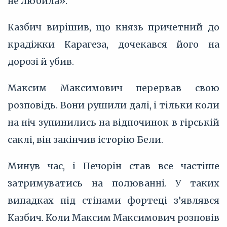
не любила».
Казбич вирішив, що князь причетний до
крадіжки Карагеза, дочекався його на
дорозі й убив.
Максим Максимович перервав свою
розповідь. Вони рушили далі, і тільки коли
на ніч зупинились на відпочинок в гірській
саклі, він закінчив історію Бели.
Минув час, і Печорін став все частіше
затримуватись на полюванні. У таких
випадках під стінами фортеці з’‎являвся
Казбич. Коли Максим Максимович розповів