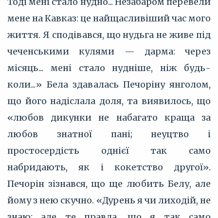
Тоді мені стало нудно... Незабаром перевели
мене на Кавказ: це найщасливіший час мого
життя. Я сподівався, що нудьга не живе під
чеченськими кулями — дарма: через
місяць... мені стало нудніше, ніж будь-
коли...» Бела здавалась Печоріну янголом,
що його надіслала доля, та виявилось, що
«любов дикунки не набагато краща за
любов знатної пані; неуцтво і
простосердість однієї так само
набридають, як і кокетство другої».
Печорін зізнався, що ще любить Белу, але
йому з нею скучно. «Дурень я чи лиходій, не
знаю; але те правда, що я так само