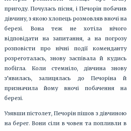
пригоду. Почулась пісня, і Печорін побачив
дівчину, з якою хлопець розмовляв вночі на
березі. Вона теж не хотіла нічого
відповідати на запитання, а на погрозу
розповісти про нічні події коменданту
розреготалась, знову заспівала й кудись
побігла. Коли стемніло, дівчина знову
з’‎явилась, залицялась до Печоріна й
призначила йому вночі побачення на
березі.
Узявши пістолет, Печорін пішов з дівчиною
на берег. Вони сіли в човен та попливли в