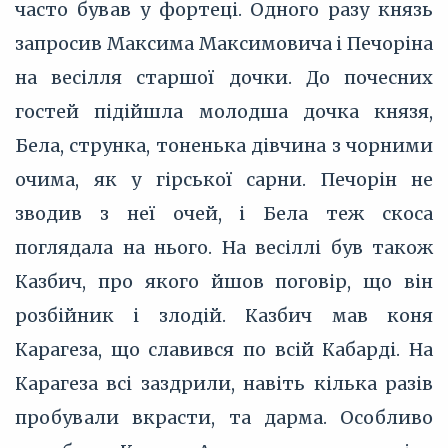
часто бував у фортеці. Одного разу князь
запросив Максима Максимовича і Печоріна
на весілля старшої дочки. До почесних
гостей підійшла молодша дочка князя,
Бела, струнка, тоненька дівчина з чорними
очима, як у гірської сарни. Печорін не
зводив з неї очей, і Бела теж скоса
поглядала на нього. На весіллі був також
Казбич, про якого йшов поговір, що він
розбійник і злодій. Казбич мав коня
Карагеза, що славився по всій Кабарді. На
Карагеза всі заздрили, навіть кілька разів
пробували вкрасти, та дарма. Особливо