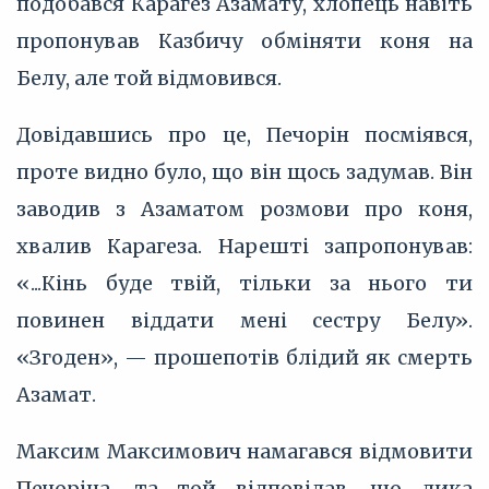
подобався Карагез Азамату, хлопець навіть
пропонував Казбичу обміняти коня на
Белу, але той відмовився.
Довідавшись про це, Печорін посміявся,
проте видно було, що він щось задумав. Він
заводив з Азаматом розмови про коня,
хвалив Карагеза. Нарешті запропонував:
«...Кінь буде твій, тільки за нього ти
повинен віддати мені сестру Белу».
«Згоден», — прошепотів блідий як смерть
Азамат.
Максим Максимович намагався відмовити
Печоріна, та той відповідав, що дика