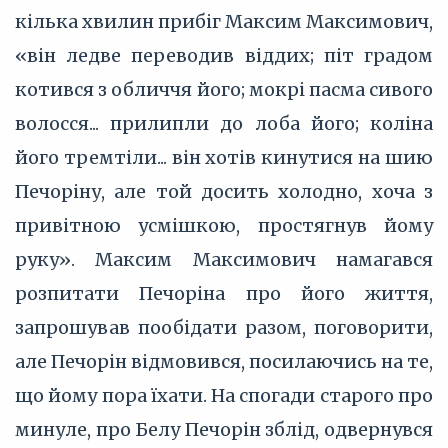
кілька хвилин прибіг Максим Максимович,
«він ледве переводив віддих; піт градом
котився з обличчя його; мокрі пасма сивого
волосся... прилипли до лоба його; коліна
його тремтіли... він хотів кинутися на шию
Печоріну, але той досить холодно, хоча з
привітною усмішкою, простягнув йому
руку». Максим Максимович намагався
розпитати Печоріна про його життя,
запрошував пообідати разом, поговорити,
але Печорін відмовився, посилаючись на те,
що йому пора їхати. На спогади старого про
минуле, про Белу Печорін зблід, одвернувся