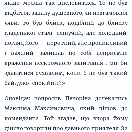
якщо можна так висловитися. То не був
відбиток запалу душевного, чи невгамовної
уяви: то був блиск, подібний до блиску
гладенької сталі, сліпучий, але холодний;
погляд його — короткий, але проникливий
і важкий, залишав по собі неприємне
враження нескромного запитання і міг би
здаватися зухвалим, коли б не був такий
байдужо-спокійний».
Оповідач попросив Печоріна дочекатись
Максима Максимовича, який пішов до
коменданта. Той згадав, що вчора йому
дійсно говорили про давнього приятеля. За