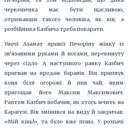
черкешенка має бути щасливою,
отримавши такого чоловіка, як він, а
розбійника Казбича треба покарати.
Уночі Азамат привіз Печоріну жінку із
зв’‎язаними руками й ногами, перекинуту
через сідло. А наступного ранку Казбич
пригнав на продаж баранів. Він припнув
коня біля огорожі й пив чай, яким
пригощав його Максим Максимович.
Раптом Казбич побачив, як хтось мчить на
Карагезі. Він змінився на виду й закричав:
«Мій кінь!», та було вже пізно. У розпачі