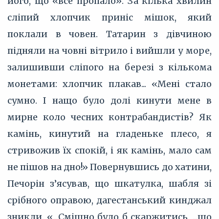
його, що «все пропало». За кілька хвилин
сліпий хлопчик приніс мішок, який
поклали в човен. Татарин з дівчиною
підняли на човні вітрило і вийшли у море,
залишивши сліпого на березі з кількома
монетами: хлопчик плакав... «Мені стало
сумно. І нащо було долі кинути мене в
мирне коло чесних контрабандистів? Як
камінь, кинутий на гладеньке плесо, я
стривожив їх спокій, і як камінь, мало сам
не пішов на дно!» Повернувшись до хатини,
Печорін з’‎ясував, що шкатулка, шабля зі
срібного оправою, дагестанський кинджал
зникли. «...Смішно було б скаржитись, ...що