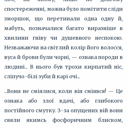
спостереженні, можна було помітити сліди
зморшок, що перетинали одна одну й,
мабуть, позначалися багато виразніше в
хвилини гніву чи душевного неспокою.
Незважаючи на світлий колір його волосся,
вуса й брови були чорні, — ознака породи в
людині... В нього був трохи кирпатий ніс,
сліпучо-білі зуби й карі очі...
...Вони не сміялися, коли він сміявся! — Це
ознака або злої вдачі, або глибокого
постійного смутку. З-за опущених вій вони
сяяли якимсь фосфоричним блиском,