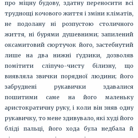
про міцну будову, здатну переносити всі
труднощі кочового життя і зміни кліматів,
не подолану ні розпустою столичного
життя, ні бурями душевними; запилений
оксамитовий сюртучок його, застебнутий
лише на два нижні ґудзики, дозволяв
помітити сліпучо-чисту білизну, що
виявляла звички порядної людини; його
забруднені рукавички здавалися
пошитими саме на його маленьку
аристократичну руку, і коли він зняв одну
рукавичку, то мене здивувало, які худі його
бліді пальці, його хода була недбала й