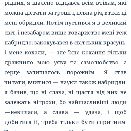
рідних, я шалено віддався всім втіхам, які
можна дістати за гроші і, певна річ, втіхи ці
мені обридли. Потім пустився я в великий
світ, і незабаром вище товариство мені теж
набридло; закохувався в світських красунь,
і мене кохали, — але їхнє кохання тільки
дражнило мою уяву та самолюбство, а
серце залишалось порожнім... Я став
читати, вчитися — науки також набридли;
я бачив, що ні слава, ні щастя від них не
залежать нітрохи, бо найщасливіші люди
—невігласи, а слава — удача, і щоб
добитися її, треба тільки бути спритним.