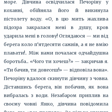
море. Дівчина освідчилася Печоріну у
коханні, обійняла його й викинула
пістолету воду. «О, в цю мить жахлива
підозра закралася мені в душу, кров
ударила мені в голову! Оглядаюся — ми від
берега коло п’‎ятдесяти сажнів, а я не вмію
плавати!.. Між нами почалася одчайдушна
боротьба... «Чого ти хочеш?» — закричав я.
«Ти бачив, ти донесеш!» — відповіла вона».
Печоріну вдалося скинути дівчину з човна.
Діставшись берега, він побачив, як вона
вибралась з води. Незабаром приплив на
своєму човні Янко, дівчина повідомила