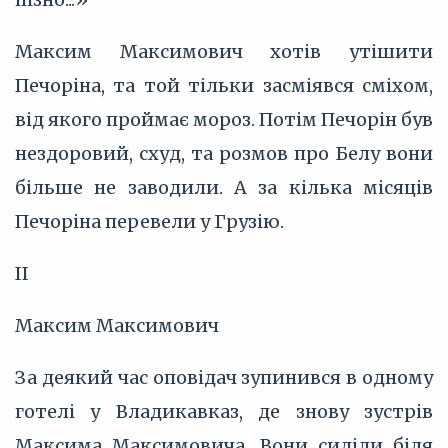
Максим Максимович хотів утішити
Печоріна, та той тільки засміявся сміхом,
від якого проймає мороз. Потім Печорін був
нездоровий, схуд, та розмов про Белу вони
більше не заводили. А за кілька місяців
Печоріна перевели у Грузію.
II
Максим Максимович
За деякий час оповідач зупинився в одному
готелі у Владикавказ, де знову зустрів
Максима Максимовича. Вони сиділи біля