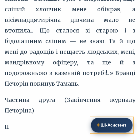
сліпий хлопчик мене обікрав, а
вісімнадцятирічна дівчина мало не
втопила... Що сталося зі старою і з
бідолашним сліпим — не знаю. Та й що
мені до радощів і нещасть людських, мені,
мандрівному офіцеру, та ще й з
подорожньою в казенній потребі!..» Вранці
Печорін покинув Тамань.
Частина друга (Закінчення журналу
Печоріна)
✦
ШІ‑Асистент
II