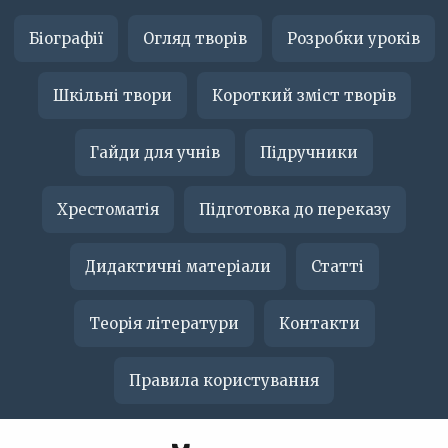
Біографії
Огляд творів
Розробки уроків
Шкільні твори
Короткий зміст творів
Гайди для учнів
Підручники
Хрестоматія
Підготовка до переказу
Дидактичні матеріали
Статті
Теорія літератури
Контакти
Правила користування