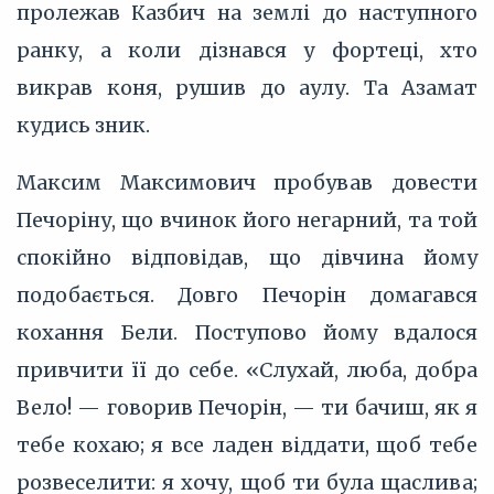
пролежав Казбич на землі до наступного
ранку, а коли дізнався у фортеці, хто
викрав коня, рушив до аулу. Та Азамат
кудись зник.
Максим Максимович пробував довести
Печоріну, що вчинок його негарний, та той
спокійно відповідав, що дівчина йому
подобається. Довго Печорін домагався
кохання Бели. Поступово йому вдалося
привчити її до себе. «Слухай, люба, добра
Вело! — говорив Печорін, — ти бачиш, як я
тебе кохаю; я все ладен віддати, щоб тебе
розвеселити: я хочу, щоб ти була щаслива;