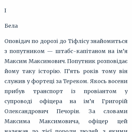
І
Бела
Оповідач по дорозі до Тіфлісу знайомиться
з попутником — штабс-капітаном на ім’‎я
Максим Максимович. Попутник розповідає
йому таку історію. П’‎ять років тому він
служив у фортеці за Тереком. Якось восени
прибув транспорт із провіантом у
супроводі офіцера на ім’‎я Григорій
Олександрович Печорін. За словами
Максима Максимовича, офіцер цей
належав до тієї породи людей, з якими