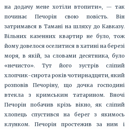
на додачу мене хотіли втопити», — так
починає Печорін свою повість. Він
затримався в Тамані на шляху до Кавказу.
Вільних казенних квартир не було, тож
йому довелося оселитися в хатині на березі
моря, в якій, за словами десятника, було
«нечисто». Тут його зустрів сліпий
хлопчик-сирота років чотирнадцяти, який
розповів Печоріну, що дочка господині
втекла з кримським татарином. Вночі
Печорін побачив крізь вікно, як сліпий
хлопець спустився на берег з якимось
клунком. Печорін простежив за ним і