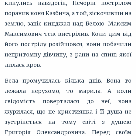
кинулись навздогін, Печорін пострілом
поранив коня Казбича, а той, зіскочивши на
землю, заніс кинджал над Белою. Максим
Максимович теж вистрілив. Коли дим від
його пострілу розійшовся, вони побачили
непритомну дівчину, з рани на спині якої
лилася кров.
Бела промучилась кілька днів. Вона то
лежала нерухомо, то марила. А коли
свідомість поверталася до неї, вона
журилася, що не християнка і її душа не
зустрінеться на тому світі з душею
Григорія Олександровича. Перед своїм