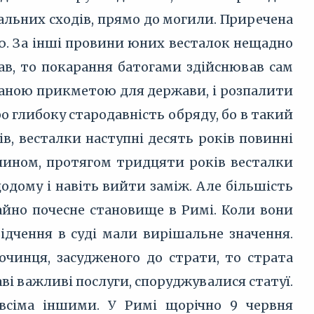
атальних сходів, прямо до могили. Приречена
ею. За інші провини юних весталок нещадно
сав, то покарання батогами здійснював сам
ганою прикметою для держави, і розпалити
 глибоку стародавність обряду, бо в такий
ів, весталки наступні десять років повинні
чином, протягом тридцяти років весталки
одому і навіть вийти заміж. Але більшість
айно почесне становище в Римі. Коли вони
відчення в суді мали вирішальне значення.
очинця, засудженого до страти, то страта
і важливі послуги, споруджувалися статуї.
всіма іншими. У Римі щорічно 9 червня