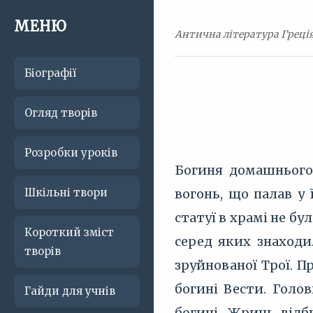
МЕНЮ
Антична література Греція.
Біографії
Огляд творів
Розробки уроків
Богиня домашнього 
Шкільні твори
вогонь, що палав у 
статуї в храмі не бу
Короткий зміст
серед яких знаходи
творів
зруйнованої Трої. 
богині Вести. Голо
Гайди для учнів
богині. Жриць відб