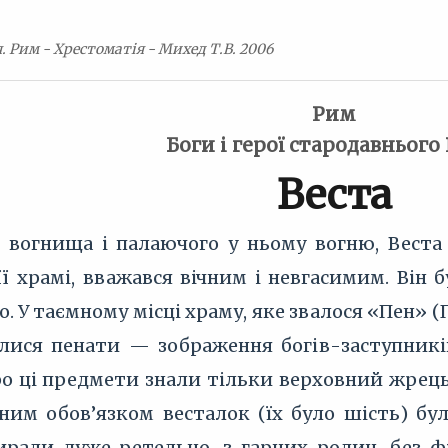
 Рим - Хрестоматія - Михед Т.В. 2006
Рим
Боги і герої стародавнього
Веста
вогнища і палаючого у ньому вогню, Веста
її храмі, вважався вічним і невгасимим. Він б
ло. У таємному місці храму, яке звалося «Пен» 
лися пенати — зображення богів-заступників,
Про ці предмети знали тільки верховний жре
вним обов’язком весталок (їх було шість) бу
ирали дуже ретельно, з гарних родин, без ф