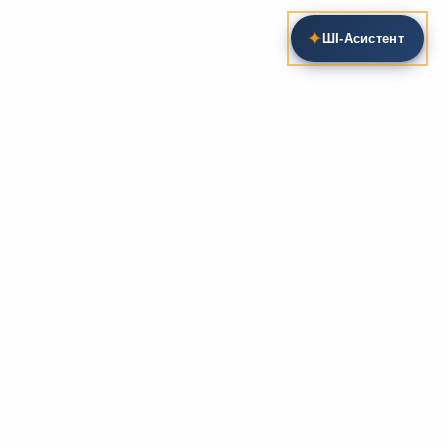
✦
ШІ‑Асистент
ло цього базису формується комплексна підтримка
мам НУШ.
 аналітичні
рецензії на твори
,
підручники
та
хрестоматії
.
отовки до
ЗНО/НМТ
.
ершоджерелом даної структурованої версії архіву.