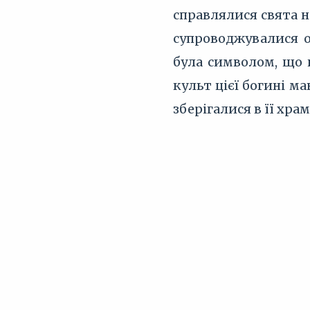
справлялися свята н
супроводжувалися о
була символом, що 
культ цієї богині м
зберігалися в її хра