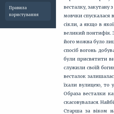
весталку, закутану 
Правила
користування
мовчки спускалася в
сікли, а якщо в як
великий понтифік. 
його можна було лиш
спосіб вогонь добув
були присвятити ви
служили своїй богин
весталок залишалас
їхали вулицею, то у
Образа весталки ка
скасовувалася. Найб
Старша за віком н