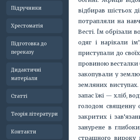
Підручники
відбирав шістьох д
потрапляли на навч
Хрестоматія
Весті. Їм обрізали 
одяг і нарікали ім
Підготовка до
переказу
приступали до свої
провиною весталки 
Дидактичні
закопували у землю
матеріали
земляних виступах.
запас їжі — хліб, в
Статті
голодом священну о
Теорія літератури
закритих і зав’яза
занурене в глибоки
Контакти
страшного вироку 