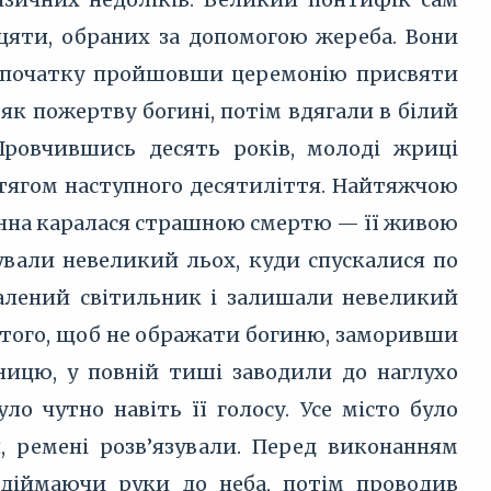
дцяти, обраних за допомогою жереба. Вони
, спочатку пройшовши церемонію присвяти
 як пожертву богині, потім вдягали в білий
 Провчившись десять років, молоді жриці
ротягом наступного десятиліття. Найтяжчою
инна каралася страшною смертю — її живою
пували невеликий льох, куди спускалися по
палений світильник і залишали невеликий
для того, щоб не ображати богиню, заморивши
ницю, у повній тиші заводили до наглухо
о чутно навіть її голосу. Усе місто було
, ремені розв’язували. Перед виконанням
діймаючи руки до неба, потім проводив