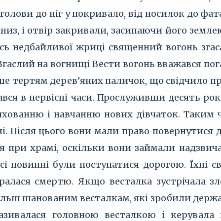
з голови до ніг у покривало, від носилок до ф
низ, і отвір закривали, засипаючи його земл
оїсь недбайливої жриці священний вогонь зга
Згаслий на вогнищі Вести вогонь вважався по
е тертям дерев’яних паличок, що свідчило про
ався в первісні часи. Прослуживши десять рок
хованню і навчанню нових дівчаток. Таким 
і. Після цього вони мали право повернутися д
я при храмі, оскільки вони займали надзвич
сі повинні були поступатися дорогою. Їхні с
ралася смертю. Якщо весталка зустрічала зл
ільш шанованим весталкам, які зробили держав
азивалася головною весталкою і керувала 