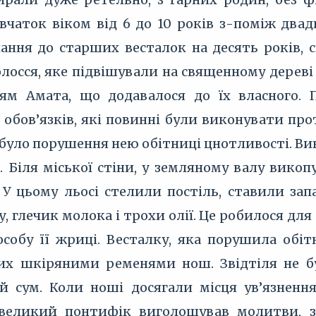
івчаток віком від 6 до 10 років з-поміж два
ання до старших весталок на десять років
волосся, яке підвішували на священному дереві
’ям Амата, що додавалося до їх власного.
х обов’язків, які повинні були виконувати п
було порушення нею обітниці цнотливості. В
. Біля міської стіни, у земляному валу вико
 У цьому льосі стелили постіль, ставили за
оду, глечик молока і трохи олії. Це робилося 
собу її жриці. Весталку, яка порушила обіт
них шкіряними ременями нош. Звідтіля не бул
й сум. Коли ноші досягали місця ув’язнення
великий понтифік виголошував молитви, з