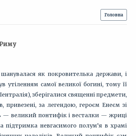
Головна
 Риму
 шанувалася як покровителька держави, і
ув утіленням самої великої богині, тому її
(Пентралія), зберігалися священні предмети,
 привезені, за легендою, героєм Енеєм зі
ць — великий понтифік і весталки — жриці
ла підтримка невгасимого полум’я в храмі
ізичних недоліків. Великий понтифік сам