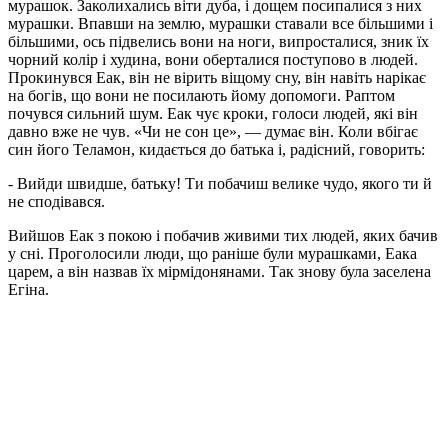
мурашок. Заколихались віти дуба, і дощем посипалися з них
мурашки. Впавши на землю, мурашки ставали все більшими і
більшими, ось підвелись вони на ноги, випросталися, зник їх
чорний колір і худина, вони оберталися поступово в людей.
Прокинувся Еак, він не вірить віщому сну, він навіть нарікає
на богів, що вони не посилають йому допомоги. Раптом
почувся сильний шум. Еак чує кроки, голоси людей, які він
давно вже не чув. «Чи не сон це», — думає він. Коли вбігає
син його Теламон, кидається до батька і, радісний, говорить:
- Вийди швидше, батьку! Ти побачиш велике чудо, якого ти й
не сподівався.
Вийшов Еак з покою і побачив живими тих людей, яких бачив
у сні. Проголосили люди, що раніше були мурашками, Еака
царем, а він назвав їх мірмідонянами. Так знову була заселена
Егіна.