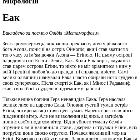
Міфологія
Еак
Викладено за поемою Овідія «Метаморфози»
Зевс-громовержець, викравши прекрасну дочку річкового
бога Асопа, поніс її на острів Ойнопія, який став зватися з
того часу за ім’ям дочки Асопа — Егіною. На цьому острові
народився син Егіни і Зевса, Еак. Коли Еак виріс, змужнів і
став царем острова Егіни, то ніхто не міг зрівнятися з ним у
всій Греції ні любов’ю до правди, ні справедливістю. Самі
великі олімпійці шанували Еака і часто обирали його суддею в
своїх суперечках. Після смерті ж Еак, як і Мінос і Радаманф,
став з волі богів суддею в підземному царстві.
Тільки велика богиня Гера ненавиділа Еака. Гера наслала
велике лихо на царство Еака. Оповив густий туман острів
Егіна, чотири місяці стояв цей туман. Нарешті розігнав його
південний вітер. Але не визволення від лиха, а загибель
приніс своїм подихом вітер. Від згубного туману безліч
отруйних змій наповнили стави, джерела і струмки Егіни, всіх
потруїли вони своєю отрутою. Почався жахливий мор на
Егіні. Вимерло на ній усе живе. Залишилися здоровими Еак та