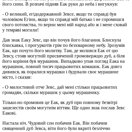
його сини. В розпачі підняв Еак руки до неба і вигукнув:
- О великий, егідодержавний Зевсе, якщо ти справді був
чоловіком Егіни, якщо ти справді мій батько і не соромишся
свого потомства, то верни мені мій народ або ж і мене сховай
у темряві могили!
Дав знак Еаку Зевс, що він почув його благання. Блиснула
блискавка, і прогуркотів грім по безхмарному небу. Зрозумів
Еак, що почуто його молитву. Там, де молився Еак от цю
Зевсу, стояв могутній присвячений громовержцю дуб, а біля
його коріння був мурашник. Випадково упав погляд Еака на
мурашник, повний тисяч працьовитих комашок. Еак довго
дивився, як поралися мурашки і будували своє мурашине
місто, і сказав:
- О милостивий отче Зевс, дай мені стільки працьовитих
громадян, скільки мурашок у цьому мурашнику.
Тільки-но промовив це Еак, як дуб при повному безвітрі
зашелестів своїм могутнім віттям. Ще один знак послав Зевс
Еакові.
Настала ніч. Чудовий сон побачив Еак. Він побачив
священний дуб Зевса, віти його були вкриті безліччю