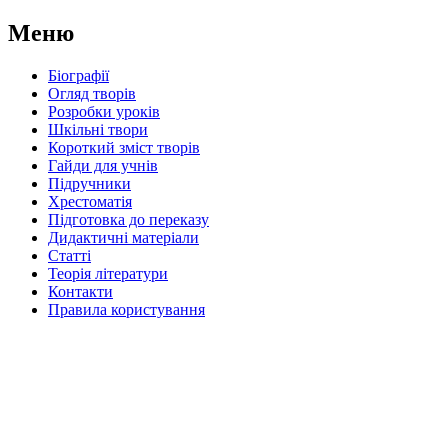
Меню
Біографії
Огляд творів
Розробки уроків
Шкільні твори
Короткий зміст творів
Гайди для учнів
Підручники
Хрестоматія
Підготовка до переказу
Дидактичні матеріали
Статті
Теорія літератури
Контакти
Правила користування