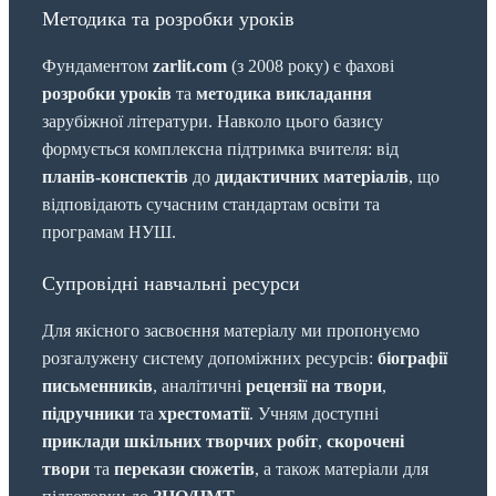
Методика та розробки уроків
Фундаментом
zarlit.com
(з 2008 року) є фахові
розробки уроків
та
методика викладання
зарубіжної літератури. Навколо цього базису
формується комплексна підтримка вчителя: від
планів-конспектів
до
дидактичних матеріалів
, що
відповідають сучасним стандартам освіти та
програмам НУШ.
Супровідні навчальні ресурси
Для якісного засвоєння матеріалу ми пропонуємо
розгалужену систему допоміжних ресурсів:
біографії
письменників
, аналітичні
рецензії на твори
,
підручники
та
хрестоматії
. Учням доступні
приклади шкільних творчих робіт
,
скорочені
твори
та
перекази сюжетів
, а також матеріали для