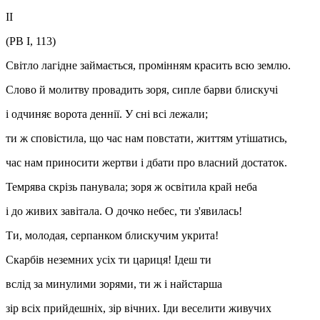
ІІ
(РВ І, 113)
Світло лагідне займається, промінням красить всю землю.
Слово й молитву провадить зоря, сипле барви блискучі
і одчиняє ворота деннії. У сні всі лежали;
ти ж сповістила, що час нам повстати, життям утішатись,
час нам приносити жертви і дбати про власний достаток.
Темрява скрізь панувала; зоря ж освітила край неба
і до живих завітала. О дочко небес, ти з'явилась!
Ти, молодая, серпанком блискучим укрита!
Скарбів неземних усіх ти цариця! Ідеш ти
вслід за минулими зорями, ти ж і найстарша
зір всіх прийдешніх, зір вічних. Іди веселити живучих