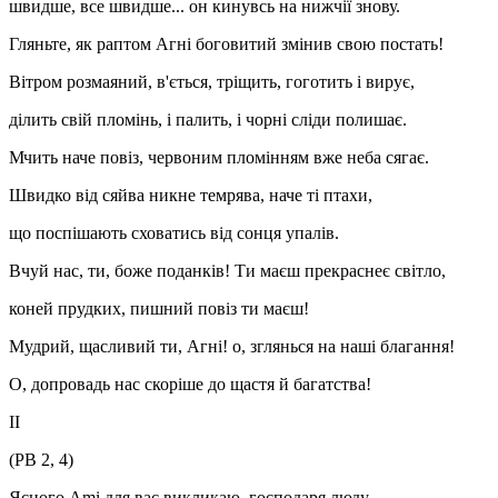
швидше, все швидше... он кинувсь на нижчії знову.
Гляньте, як раптом Агні боговитий змінив свою постать!
Вітром розмаяний, в'ється, тріщить, гоготить і вирує,
ділить свій пломінь, і палить, і чорні сліди полишає.
Мчить наче повіз, червоним пломінням вже неба сягає.
Швидко від сяйва никне темрява, наче ті птахи,
що поспішають сховатись від сонця упалів.
Вчуй нас, ти, боже поданків! Ти маєш прекраснеє світло,
коней прудких, пишний повіз ти маєш!
Мудрий, щасливий ти, Агні! о, зглянься на наші благання!
О, допровадь нас скоріше до щастя й багатства!
II
(РВ 2, 4)
Ясного Ami для вас викликаю, господаря люду,