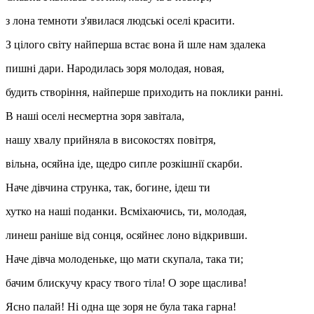
з лона темноти з'явилася людські оселі красити.
З цілого світу найперша встає вона й шле нам здалека
пишні дари. Народилась зоря молодая, новая,
будить створіння, найперше приходить на поклики ранні.
В наші оселі несмертна зоря завітала,
нашу хвалу прийняла в високостях повітря,
вільна, осяйна іде, щедро сипле розкішнії скарби.
Наче дівчина струнка, так, богине, ідеш ти
хутко на наші поданки. Всміхаючись, ти, молодая,
линеш раніше від сонця, осяйнеє лоно відкривши.
Наче дівча молоденьке, що мати скупала, така ти;
бачим блискучу красу твого тіла! О зоре щаслива!
Ясно палай! Ні одна ще зоря не була така гарна!