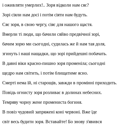
і оживляти умерлих!.. Зоря відколи нам сяє?
Зорі сіяли нам досі і потім сіяти нам будуть.
Сяє зоря, в свою чергу, сіяє для нашого щастя.
Вмерли ті люди, що бачили сяйво предвічної зорі,
бачим зорю ми сьогодні, судилась же й нам тая доля,
згинуть і наші нащадки, що зорі прийдешні побачать.
В давні віки красно-пишно зоря променіла; сьогодні
щедро нам світить, і потім блищатиме ясно.
Смерті нема їй, ні старощів, завжди в промінні приходить.
Повідь огнисту зоря розливає в долинах небесних.
Темряву чорну жене промениста богиня.
В повіз чудовий запряжені коні червоні. Вже їде
світ весь будити зоря. Вставайте! Бо знову з'явився