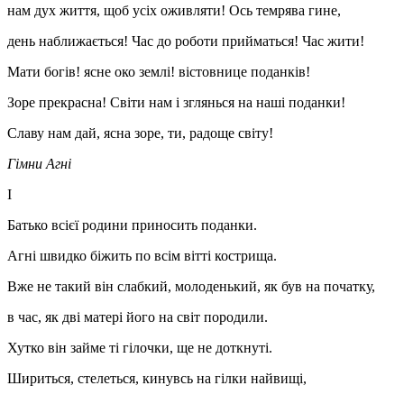
нам дух життя, щоб усіх оживляти! Ось темрява гине,
день наближається! Час до роботи прийматься! Час жити!
Мати богів! ясне око землі! вістовнице поданків!
Зоре прекрасна! Світи нам і зглянься на наші поданки!
Славу нам дай, ясна зоре, ти, радоще світу!
Гімни Агні
І
Батько всієї родини приносить поданки.
Агні швидко біжить по всім вітті кострища.
Вже не такий він слабкий, молоденький, як був на початку,
в час, як дві матері його на світ породили.
Хутко він займе ті гілочки, ще не доткнуті.
Шириться, стелеться, кинувсь на гілки найвищі,