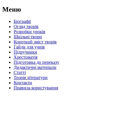
Меню
Біографії
Огляд творів
Розробки уроків
Шкільні твори
Короткий зміст творів
Гайди для учнів
Підручники
Хрестоматія
Підготовка до переказу
Дидактичні матеріали
Статті
Теорія літератури
Контакти
Правила користування