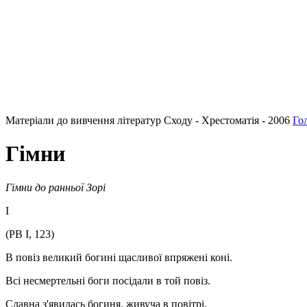
Матеріали до вивчення літератур Сходу - Хрестоматія - 2006
Го
Гімни
Гімни до ранньої Зорі
І
(РВ І, 123)
В повіз великий богині щасливої впряжені коні.
Всі несмертельні боги посідали в той повіз.
Славна з'явилась богиня, живуча в повітрі,