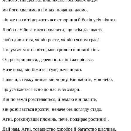
ми його хвалимо в гімнах, поданки даємо,
він же на світі держить все створіння й богів усіх вічних.
Любо нам бога такого хвалити, що всім дає щастя,
любо дивитися, як він росте, як він сяєвом грає!
Полум'ям має на вітті, мов гривою в повозі кінь.
От, роз'ярившися, дерево їсть він і жевріє-сяє.
Наче вода, він біжить і гуде, наче повоз.
Палячи, стежку лишає він чорну. Він вабить, мов небо,
що усміхається ясно до нас із-за хмари.
Він по землі розстеляється, й землю він палить,
він розбігається врозтіч, неначе без догляду стадо.
Агні, розкинувши пломінь, пече, пожирає ростини!..
Дай нам, Агні, товариство хоробре й багатство щасливе,