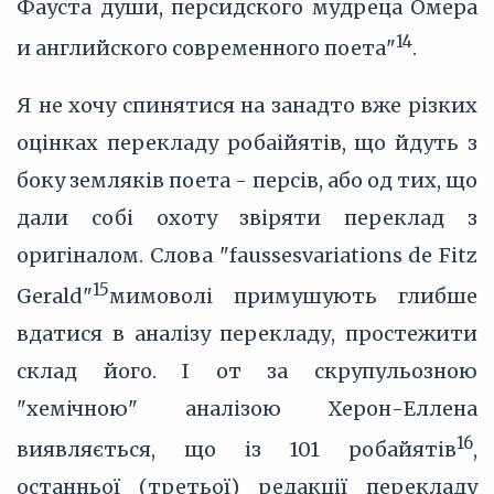
Фауста души, персидского мудреца Омера
14
и английского современного поета"
.
Я не хочу спинятися на занадто вже різких
оцінках перекладу робаійятів, що йдуть з
боку земляків поета - персів, або од тих, що
дали собі охоту звіряти переклад з
оригіналом. Слова "faussesvariations de Fitz
15
Gerald"
мимоволі примушують глибше
вдатися в аналізу перекладу, простежити
склад його. І от за скрупульозною
"хемічною" аналізою Херон-Еллена
16
виявляється, що із 101 робайятів
,
останньої (третьої) редакції перекладу