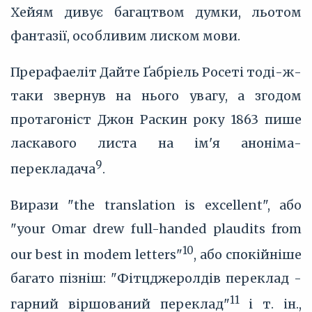
Хейям дивує багацтвом думки, льотом
фантазії, особливим лиском мови.
Прерафаеліт Дайте Ґабріель Росеті тоді-ж-
таки звернув на нього увагу, а згодом
протагоніст Джон Раскин року 1863 пише
ласкавого листа на ім'я аноніма-
9
перекладача
.
Вирази "the translation is excellent", або
"your Omar drew full-handed plaudits from
10
our best in modem letters"
, або спокійніше
багато пізніш: "Фітцджеролдів переклад -
11
гарний віршований переклад"
і т. ін.,