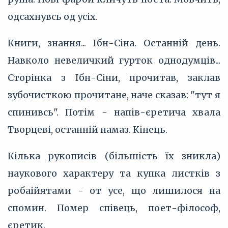
одсахнувсь од усіх.
Книги, знання... Ібн-Сіна. Останній день.
Навколо невеличкий гурток однодумців...
Сторінка з Ібн-Сіни, прочитав, заклав
зубочисткою прочитане, наче сказав: "тут я
спинивсь". Потім - напів-єретича хвала
Творцеві, останній намаз. Кінець.
Кілька рукописів (більшість їх зникла)
наукового характеру та купка листків з
робаійятами - от усе, що лишилося на
спомин. Помер співець, поет-філософ,
єретик.