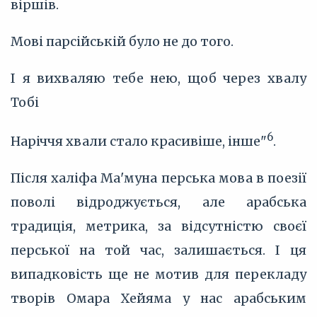
віршів.
Мові парсійській було не до того.
І я вихваляю тебе нею, щоб через хвалу
Тобі
6
Наріччя хвали стало красивіше, інше"
.
Після халіфа Ма'муна перська мова в поезії
поволі відроджується, але арабська
традиція, метрика, за відсутністю своєї
перської на той час, залишається. І ця
випадковість ще не мотив для перекладу
творів Омара Хейяма у нас арабським