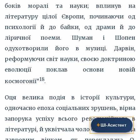
боків моралі та науки; вплинув на
літературу цілої Європи, починаючи од
психології й до байки, од драми й до
ліричної поеми. Шуман і Шопен
одухотворили його в музиці. Дарвін,
реформуючи світ науки, своєю доктриною
еволюції поклав основи новій
1
8
космогонії"
.
Оця велика подія в історії культури,
одночасно епоха соціальних зрушень, вірна
запорука успіху всього революційного в
✦
ШІ‑Асистент
літературі, й уквітчала чоло Фітцджеролда
лавровим вінком, як перекладача О.