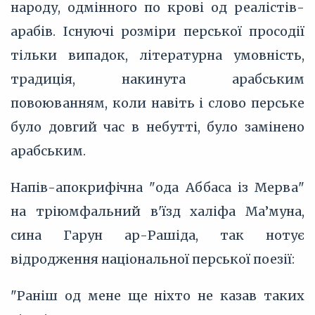
народу, одмінного по крові од реалістів-
арабів. Існуючі розміри перської просодії
тільки випадок, літературна умовність,
традиція, накинута арабським
повоюванням, коли навіть і слово перське
було довгий час в небутті, було замінено
арабським.
Напів-апокрифічна "ода Аббаса із Мерва"
на тріюмфальний в'їзд халіфа Ма’муна,
сина Гарун ар-Рашіда, так нотує
відродження національної перської поезії:
"Раніш од мене ще ніхто не казав таких