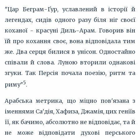
"Цар Беграм-Ґур, уславлений в історії й
легендах, сидів одного разу біля ніг своєї
коханої - красуні Диль-Арам. Говорив він
їй про кохання своє, вона відповідала тим
же. Два серця билися в унісон. Одностайно
співали й слова. Луною вторили однакові
згуки. Так Персія почала поезію, ритм та
5
риму"
.
Арабська метрика, що міцно пов'язана з
іменнями Са'дія, Хафиза, Джамія, цих геніїв
її, як бачимо, абсолютно не відповідає, та й
не може відповідати духові перського