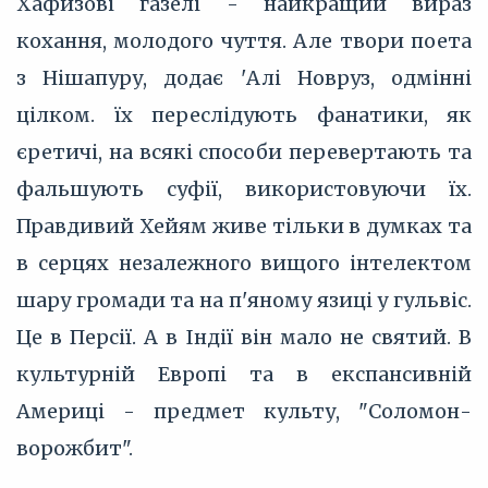
Хафизові газелі - найкращий вираз
кохання, молодого чуття. Але твори поета
з Нішапуру, додає 'Алі Новруз, одмінні
цілком. їх переслідують фанатики, як
єретичі, на всякі способи перевертають та
фальшують суфії, використовуючи їх.
Правдивий Хейям живе тільки в думках та
в серцях незалежного вищого інтелектом
шару громади та на п'яному язиці у гульвіс.
Це в Персії. А в Індії він мало не святий. В
культурній Европі та в експансивній
Америці - предмет культу, "Соломон-
ворожбит".