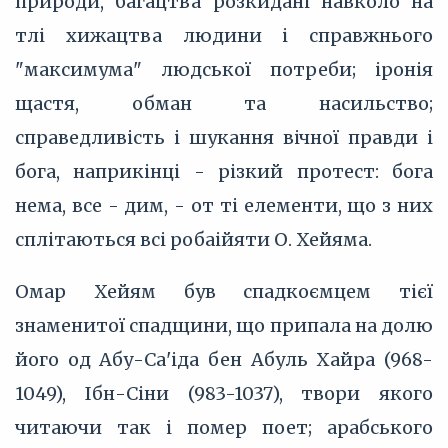
природи, багацтва розкидані навколо на
тлі хижацтва людини і справжнього
"максимума" людської потреби; іронія
щастя, обман та насильство;
справедливість і шукання вічної правди і
бога, наприкінці - різкий протест: бога
нема, все - дим, - от ті елементи, що з них
сплітаються всі робаійяти О. Хейяма.
Омар Хейям був спадкоємцем тієї
знаменитої спадщини, що припала на долю
його од Абу-Са'іда бен Абуль Хайра (968-
1049), Ібн-Сіни (983-1037), твори якого
читаючи так і помер поет; арабського