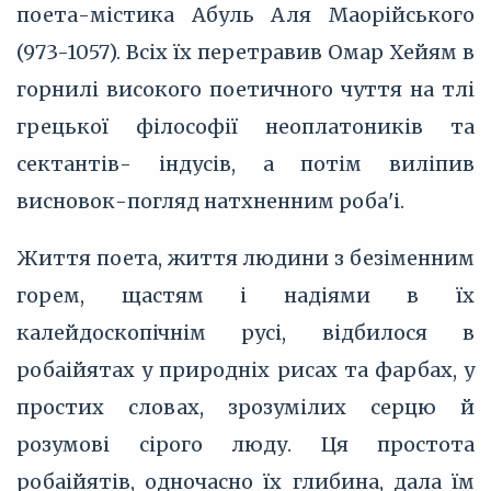
поета-містика Абуль Аля Маорійського
(973-1057). Всіх їх перетравив Омар Хейям в
горнилі високого поетичного чуття на тлі
грецької філософії неоплатоників та
сектантів- індусів, а потім виліпив
висновок-погляд натхненним роба'і.
Життя поета, життя людини з безіменним
горем, щастям і надіями в їх
калейдоскопічнім русі, відбилося в
робаійятах у природніх рисах та фарбах, у
простих словах, зрозумілих серцю й
розумові сірого люду. Ця простота
робаійятів, одночасно їх глибина, дала їм