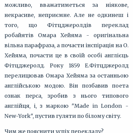
можливо, вважатиметься за ніякове,
некрасиве, неприємне. Але не одкинеш і
того, що Фітцджеролдів переклад
робайятів Омара Хейяма - оригінальна
вільна парафраза, а почасти інспірація на О.
Хейяма, почасти це в своїй особі англієць
Фітцджеролд. Року 1859 Е.Фітцджеролд
перелицював Омара Хейяма за останньою
англійською модою. Він позбавив поета
ознак перса, зробив з нього типового
англійця, і, з маркою "Made in London -
New-York", пустив гуляти по білому світу.
Чим же пояснити успіх перекладу?