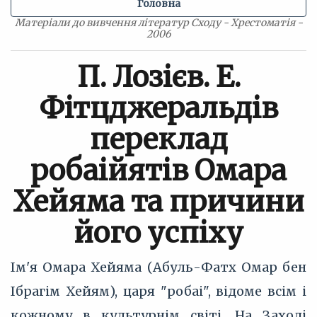
Головна
Матеріали до вивчення літератур Сходу - Хрестоматія -
2006
П. Лозієв. Е.
Фітцджеральдів
переклад
робаійятів Омара
Хейяма та причини
його успіху
Ім'я Омара Хейяма (Абуль-Фатх Омар бен
Ібрагім Хейям), царя "робаі", відоме всім і
кожному в культурнім світі. На Заході