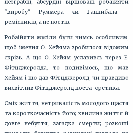
незграбні, абсурдні віршовані робаійяти
"виробу" Руммера чи Ганнибала -
ремісників, а не поетів.
Робаійяти мусіли бути чимсь особливим,
щоб імення О. Хейяма зробилося відомим
скрізь. А що О. Хейям уславивсь через Е.
Фітцджеролда, то подивімось, що мав
Хейям і що дав Фітцджеролд, чи правдиво
висвітлив Фітцджеролд поета-єретика.
Сміх життя, нетривалість молодого щастя
та короткочасність його; хвилина життя й
довге небуття, загадка смерти; розкоші