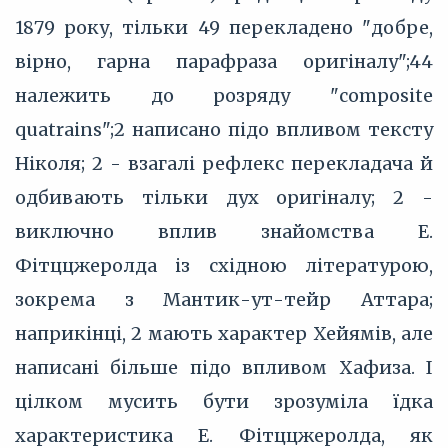
1879 року, тільки 49 перекладено "добре,
вірно, гарна парафраза оригіналу";44
належить до розряду "composite
quatrains";2 написано підо впливом тексту
Ніколя; 2 - взагалі рефлекс перекладача й
одбивають тільки дух оригіналу; 2 -
виключно вплив знайомства Е.
Фітццжеролда із східною літературою,
зокрема з Мантик-ут-тейр Аттара;
наприкінці, 2 мають характер Хейямів, але
написані більше підо впливом Хафиза. І
цілком мусить бути зрозуміла їдка
характеристика Е. Фітццжеролда, як