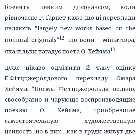
бренять певним дисонансом, коли
рівночасно Р. Ґарнет каже, що ці переклади
являють "largely new works based on the
12
nominal originals"
, що вони - мініатюра,
13
яка тільки нагадує поета О. Хейяма
.
Дуже цікаво одмітити й таку оцінку
Е.Фітццжеролдового перекладу Омара
Хейяма: "Поемы Фитцджерольда, вольно,
своеобразно и чарующе воспроизводящие
поезию О. Хейяма, приобревшие
самостоятельную художественную
ценность, но в них... как в груди живут две