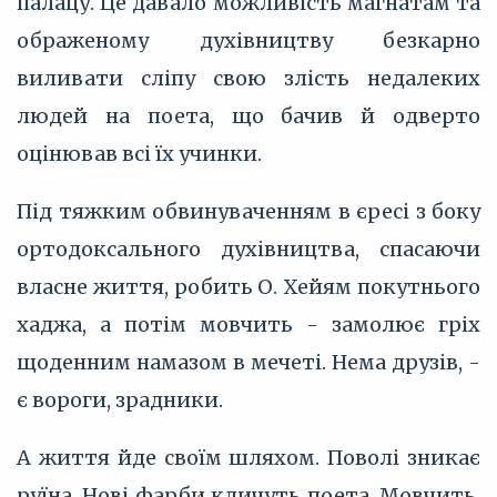
палацу. Це давало можливість магнатам та
ображеному духівництву безкарно
виливати сліпу свою злість недалеких
людей на поета, що бачив й одверто
оцінював всі їх учинки.
Під тяжким обвинуваченням в єресі з боку
ортодоксального духівництва, спасаючи
власне життя, робить О. Хейям покутнього
хаджа, а потім мовчить - замолює гріх
щоденним намазом в мечеті. Нема друзів, -
є вороги, зрадники.
А життя йде своїм шляхом. Поволі зникає
руїна. Нові фарби кличуть поета. Мовчить,