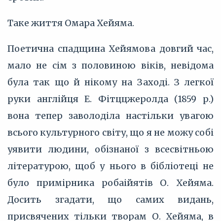
Таке життя Омара Хейяма.
Поетична спадщина Хейямова довгий час,
мало не сім з половиною віків, невідома
була так що й нікому на Заході. З легкої
руки англійця Е. Фітццжеролда (1859 р.)
вона тепер заволоділа настільки увагою
всього культурного світу, що я не можу собі
уявити людини, обізнаної з всесвітньою
літературою, щоб у нього в бібліотеці не
було примірника робаійятів О. Хейяма.
Досить згадати, що самих видань,
присвячених тільки творам О. Хейяма, в