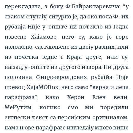
перекладача, з боку Ф.Байрактаревича: "у
сваком случаіу, сигурно je, да око пола Ф-их
py6anja Hnje у-опште ни потекло из Іедне
извесне Хаіамове, него су, како je горе
изложено, саставльене из двеіу разних, или
из почетка іедне і Kpaja друге, или су,
наізад, у-опште из другого извора. Ни друга
половина Фицджеролдових рубаійа Hnje
превод XajaMOBnx, него само "верна и лепа
парафраза", како Херон Елен вели.
МеИутим, колико смо ми поредили
енгпески текст са персиіским оригиналом,
нама и ове парафразе изгледаіу много више