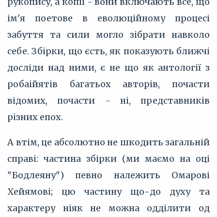
рукопису, а копії - вони включають все, що
ім'я поетове в еволюційному процесі
забуття та сили могло зібрати навколо
себе. Збірки, що єсть, як показують ближчі
досліди над ними, є не що як антології з
робаійятів багатьох авторів, почасти
відомих, почасти - ні, представників
різних епох.
А втім, це абсолютно не шкодить загальній
справі: частина збірки (ми маємо на оці
"Бодлеяну") певно належить Омарові
Хейямові; цю частину що-до духу та
характеру ніяк не можна одділити од