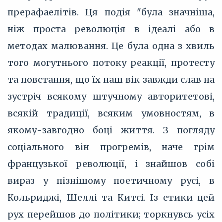
прерафаелітів. Ця подія "була значніша,
ніж проста революція в ідеалі або в
методах малювання. Це була одна з хвиль
того могутнього потоку реакції, протесту
та повстання, що їх наш вік завжди слав на
зустріч всякому штучному авторитетові,
всякій традиції, всяким умовностям, в
якому-завгодно боці життя. З погляду
соціального він прогремів, наче грім
французької революції, і знайшов собі
вираз у пізнішому поетичному русі, в
Кольриджі, Шеллі та Китсі. Із етики цей
рух перейшов до політики; торкнувсь усіх