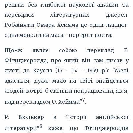
решти без глибокої наукової аналізи та
перевірки літературних джерел.
Робаійяти Омара Хейяма це один ланцюг,
одна монолітна маса - портрет поета.
Що-ж являє собою переклад Е.
Фітццжеролда, про який він сам писав у
листі до Кауела (17 - IV - 1859 р.): "Мені
здається, дуже мало на світі знайдеться
людей, котрі-б стільки попрацювали, як я,
7
над перекладом О. Хейяма"
.
Р. Вюлькер в "Історії англійської
8
літератури"
каже, що Фітцджеролдів