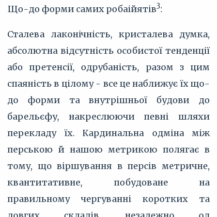
3
Що-до форми самих робаійятів
:
Сталева лаконічність, кристалева думка,
абсолютна відсутність особистої тенденції
або претенсії, одрубаність, разом з цим
спаяність в цілому - все це наближує їх що-
до форми та внутрішньої будови до
барельєфу, накреслюючи певні шляхи
перекладу їх. Кардинальна одміна між
перською й нашою метрикою полягає в
тому, що віршування в персів метричне,
квантитативне, побудоване на
правильному чергуванні коротких та
довгих складів, незалежно од