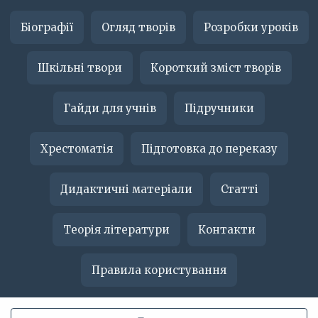
Біографії
Огляд творів
Розробки уроків
Шкільні твори
Короткий зміст творів
Гайди для учнів
Підручники
Хрестоматія
Підготовка до переказу
Дидактичні матеріали
Статті
Теорія літератури
Контакти
Правила користування