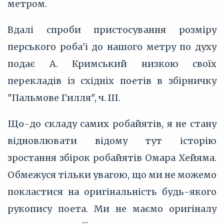
метром.
Вдалі спроби пристосування розміру
перського роба'і до нашого метру по духу
подає А. Кримський низкою своїх
перекладів із східніх поетів в збірничку
"Пальмове Гилля", ч. III.
Що-до складу самих робайятів, я не стану
відновлювати відому тут історію
зростання збірок робайятів Омара Хейяма.
Обмежуся тільки увагою, що ми не можемо
покластися на оригінальність будь-якого
рукопису поета. Ми не маємо оригіналу