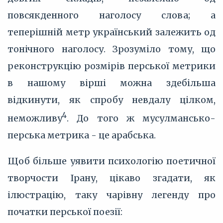
повсякденного наголосу слова; а
теперішній метр український залежить од
тонічного наголосу. Зрозуміло тому, що
реконструкцію розмірів перської метрики
в нашому вірші можна здебільша
відкинути, як спробу невдалу цілком,
4
неможливу
. До того ж мусулмансько-
перська метрика - це арабська.
Щоб більше уявити психологію поетичної
творчости Ірану, цікаво згадати, як
ілюстрацію, таку чарівну легенду про
початки перської поезії: