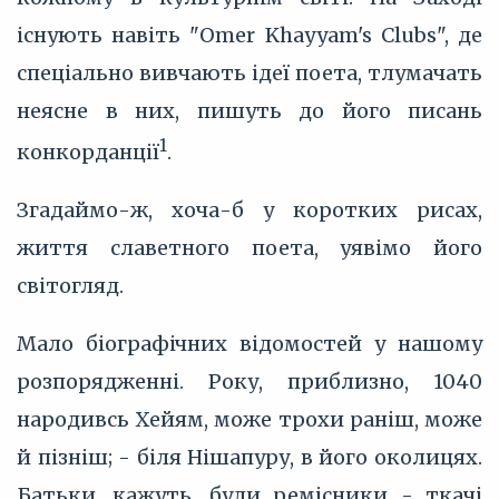
існують навіть "Omer Khayyam's Clubs", де
спеціально вивчають ідеї поета, тлумачать
неясне в них, пишуть до його писань
1
конкорданції
.
Згадаймо-ж, хоча-б у коротких рисах,
життя славетного поета, уявімо його
світогляд.
Мало біографічних відомостей у нашому
розпорядженні. Року, приблизно, 1040
народивсь Хейям, може трохи раніш, може
й пізніш; - біля Нішапуру, в його околицях.
Батьки, кажуть, були ремісники - ткачі