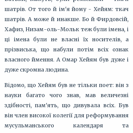
шатрів. От того й ім'я йому - Хейям: ткач
шатрів. А може й инакше. Бо й Фирдовсій,
Хафиз, Низам-оль-Мольк теж були імена, і
ці імена були не власні їх носителів, а
прізвиська, що набули потім всіх ознак
власного ймення. А Омар Хейям був дуже і
дуже скромна людина.
Відомо, що Хейям був не тільки поет: він з
науки багато чого знав, мав величезні
здібності, пам'ять, що дивувала всіх. Був
він член високої колегії для реформування
мусульманського календаря та