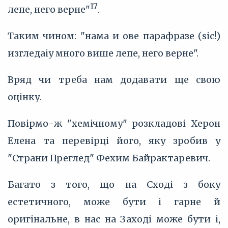
17
лепе, него верне"
.
Таким чином: "нама и ове парафразе (sic!)
изгледаіу много више лепе, него верне".
Вряд чи треба нам додавати ще свою
оцінку.
Повірмо-ж "хемічному" розкладові Херон
Елена та перевірці його, яку зробив у
"Страни Преглед" Фехим Байрактаревич.
Багато з того, що на Сході з боку
естетичного, може бути і гарне й
оригінальне, в нас на Заході може бути і,