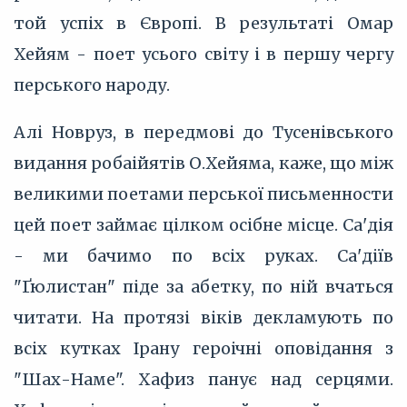
той успіх в Європі. В результаті Омар
Хейям - поет усього світу і в першу чергу
перського народу.
Алі Новруз, в передмові до Тусенівського
видання робаійятів О.Хейяма, каже, що між
великими поетами перської письменности
цей поет займає цілком осібне місце. Са'дія
- ми бачимо по всіх руках. Са'діїв
"Ґюлистан" піде за абетку, по ній вчаться
читати. На протязі віків декламують по
всіх кутках Ірану героічні оповідання з
"Шах-Наме". Хафиз панує над серцями.