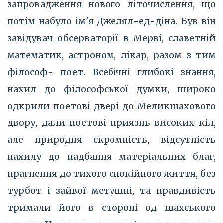
запровадження нового літочислення, що
потім набуло ім'я Джелял-ед-діна. Був він
завідувач обсерваторії в Мерві, славетній
математик, астроном, лікар, разом з тим
філософ- поет. Всебічні глибокі знання,
нахил до філософської думки, широко
одкрили поетові двері до Меликшахового
двору, дали поетові приязнь високих кіл,
але природня скромність, відсутність
нахилу до надбання матеріальних благ,
прагнення до тихого спокійного життя, без
турбот і зайвої метушні, та правдивість
тримали його в стороні од шахського