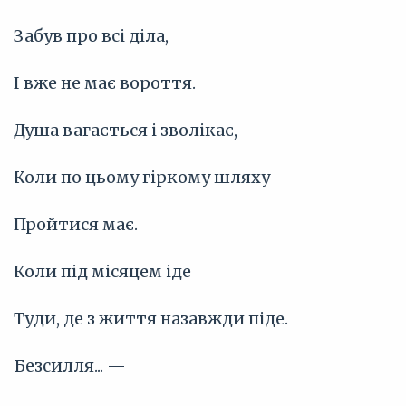
Забув про всі діла,
І вже не має вороття.
Душа вагається і зволікає,
Коли по цьому гіркому шляху
Пройтися має.
Коли під місяцем іде
Туди, де з життя назавжди піде.
Безсилля... —