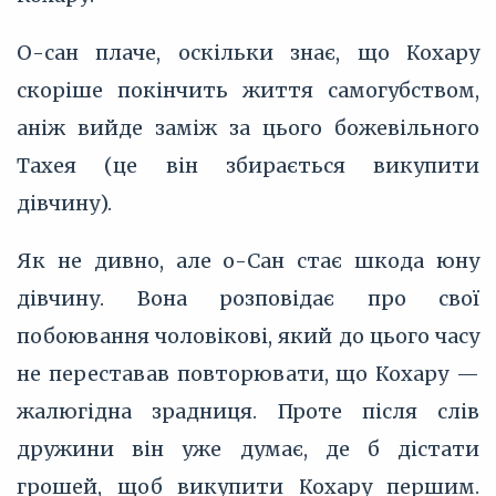
О-сан плаче, оскільки знає, що Кохару
скоріше покінчить життя самогубством,
аніж вийде заміж за цього божевільного
Тахея (це він збирається викупити
дівчину).
Як не дивно, але о-Сан стає шкода юну
дівчину. Вона розповідає про свої
побоювання чоловікові, який до цього часу
не переставав повторювати, що Кохару —
жалюгідна зрадниця. Проте після слів
дружини він уже думає, де б дістати
грошей, щоб викупити Кохару першим.