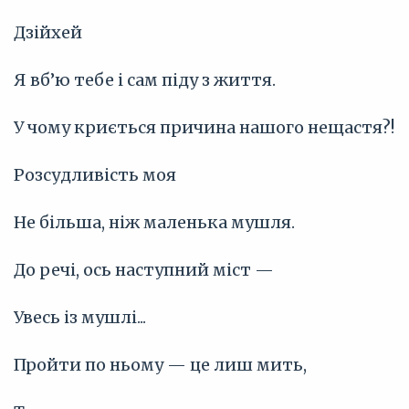
Дзійхей
Я вб’ю тебе і сам піду з життя.
У чому криється причина нашого нещастя?!
Розсудливість моя
Не більша, ніж маленька мушля.
До речі, ось наступний міст —
Увесь із мушлі...
Пройти по ньому — це лиш мить,