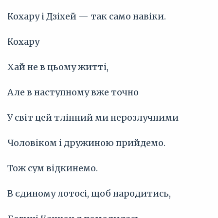
Кохару і Дзіхей — так само навіки.
Кохару
Хай не в цьому житті,
Але в наступному вже точно
У світ цей тлінний ми нерозлучними
Чоловіком і дружиною прийдемо.
Тож сум відкинемо.
В єдиному лотосі, щоб народитись,