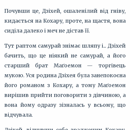
Почувши це, Дзіхей, ошаленілий від гніву,
кидається на Кохару, проте, на щастя, вона
сиділа далеко і меч не дістав її.
Тут раптом самурай знімає шляпу і... Дзіхей
бачить, що це ніякий не самурай, а його
старший брат Маґоемон — торгівець
мукою. Уся родина Дзіхея була занепокоєна
його романом з Кохару, а тому Маґоемон
вирішив прийти поговорити з дівчиною, а
вона йому одразу зізналась у всьому, що
відчувала.
Дзіхей, відчувши себе зрадженим Кохару,