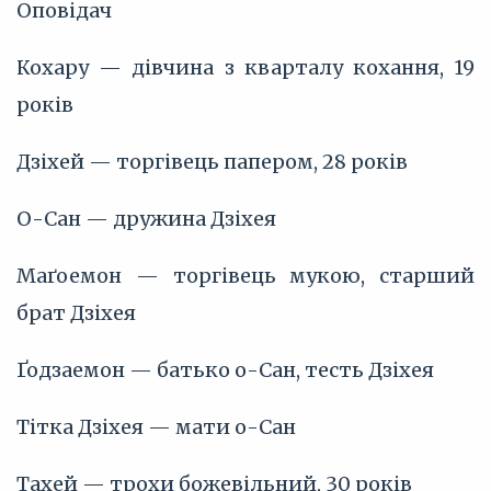
Оповідач
Кохару — дівчина з кварталу кохання, 19
років
Дзіхей — торгівець папером, 28 років
О-Сан — дружина Дзіхея
Маґоемон — торгівець мукою, старший
брат Дзіхея
Ґодзаемон — батько о-Сан, тесть Дзіхея
Тітка Дзіхея — мати о-Сан
Тахей — трохи божевільний, 30 років