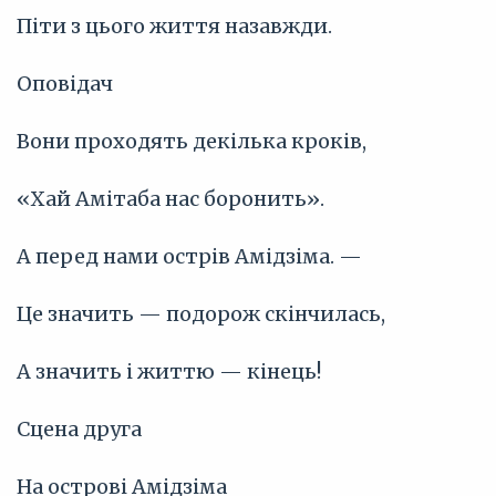
Піти з цього життя назавжди.
Оповідач
Вони проходять декілька кроків,
«Хай Амітаба нас боронить».
А перед нами острів Амідзіма. —
Це значить — подорож скінчилась,
А значить і життю — кінець!
Сцена друга
На острові Амідзіма