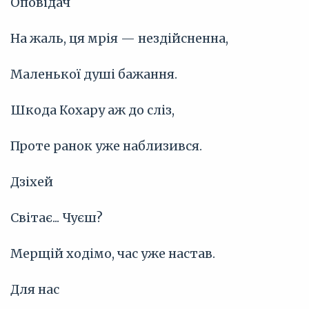
Оповідач
На жаль, ця мрія — нездійсненна,
Маленької душі бажання.
Шкода Кохару аж до сліз,
Проте ранок уже наблизився.
Дзіхей
Світає... Чуєш?
Мерщій ходімо, час уже настав.
Для нас