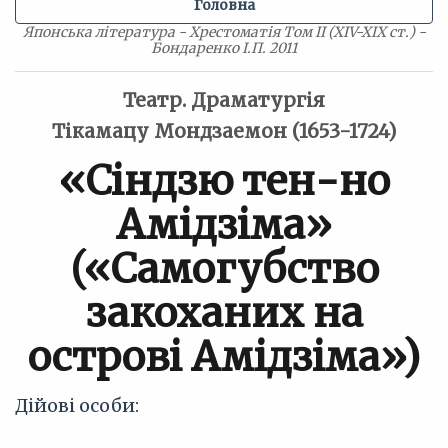
Головна
Японська література - Хрестоматія Том II (XIV-XIX ст.) -
Бондаренко І.П. 2011
Театр. Драматургія
Тікамацу Мондзаемон (1653-1724)
«Сіндзю тен-но
Амідзіма»
(«Самогубство
закоханих на
острові Амідзіма»)
Дійові особи: