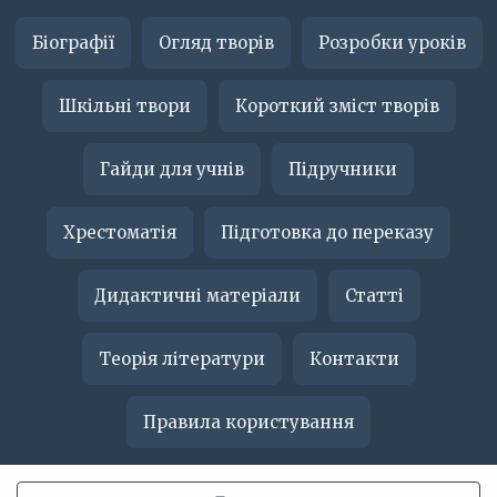
Біографії
Огляд творів
Розробки уроків
Шкільні твори
Короткий зміст творів
Гайди для учнів
Підручники
Хрестоматія
Підготовка до переказу
Дидактичні матеріали
Статті
Теорія літератури
Контакти
Правила користування