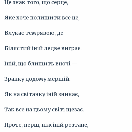
Це знак того, що серце,
Яке хоче полишити все це,
Блукає темрявою, де
Білястий іній ледве виграє.
Іній, що блищить вночі —
Зранку додому мерщій.
Як на світанку іній зникає,
Так все на цьому світі щезає.
Проте, перш, ніж іній розтане,