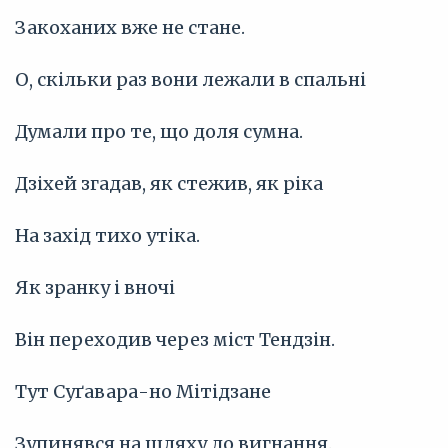
Закоханих вже не стане.
О, скільки раз вони лежали в спальні
Думали про те, що доля сумна.
Дзіхей згадав, як стежив, як ріка
На захід тихо утіка.
Як зранку і вночі
Він переходив через міст Тендзін.
Тут Суґавара-но Мітідзане
Зупинявся на шляху до вигнання.