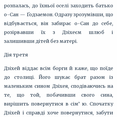
розпалась, до їхньої оселі заходить батько
о-Сан — Ґодзаемон. Одразу зрозумівши, що
відбувається, він забирає о-Сан до себе,
розірвавши їх з Дзіхеєм шлюб і
залишивши дітей без матері.
Дія третя
Дзіхей віддає всім борги й каже, що поїде
до столиці. Його шукає брат разом із
маленьким сином Дзіхея, сподіваючись на
те, що той, побачивши свого сина,
вирішить повернутися в сім’ ю. Спочатку
Дзіхей і справді хоче повернутися, забути