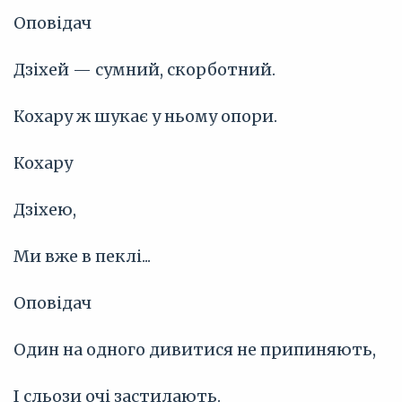
Оповідач
Дзіхей — сумний, скорботний.
Кохару ж шукає у ньому опори.
Кохару
Дзіхею,
Ми вже в пеклі...
Оповідач
Один на одного дивитися не припиняють,
І сльози очі застилають.