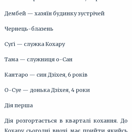
Дембей — хазяїн будинку зустрічей
Чернець-блазень
Суґі — служка Кохару
Тама — служниця о-Сан
Кантаро — син Дзіхея, 6 років
О-Суе — донька Дзіхея, 4 роки
Дія перша
Дія розгортається в кварталі кохання. До
Кохару сьогодні вночі має прийти якийсь