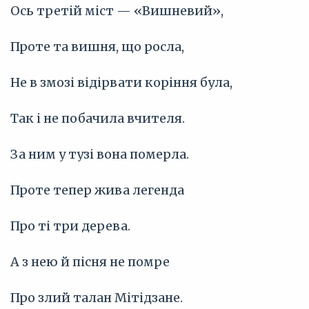
Ось третій міст — «Вишневий»,
Проте та вишня, що росла,
Не в змозі відірвати коріння була,
Так і не побачила вчителя.
За ним у тузі вона померла.
Проте тепер жива легенда
Про ті три дерева.
А з нею й пісня не помре
Про злий талан Мітідзане.