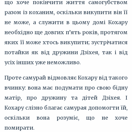
що хоче покінчити життя самогубством
разом із коханим, оскільки викупити він її
не може, а служити в цьому домі Кохару
необхідно ще довгих п’ять років, протягом
яких її може хтось викупити; зустрічатися
потайки як від дружини Дзіхея, так і від
усіх інших уже неможливо.
Проте самурай відмовляє Кохару від такого
вчинку: вона має подумати про свою бідну
матір, про дружину та дітей Дзіхея. І
Кохару слізно благає самурая допомогти їй,
оскільки вона розуміє, що не хоче
помирати.