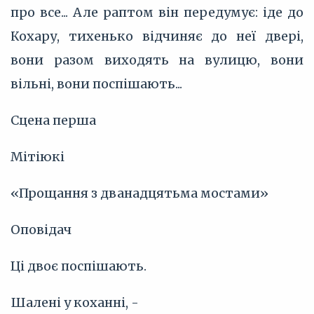
про все... Але раптом він передумує: іде до
Кохару, тихенько відчиняє до неї двері,
вони разом виходять на вулицю, вони
вільні, вони поспішають...
Сцена перша
Мітіюкі
«Прощання з дванадцятьма мостами»
Оповідач
Ці двоє поспішають.
Шалені у коханні, -