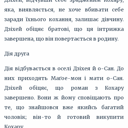
яка, виявляється, не хоче вбивати себе
заради їхнього кохання, залишає дівчину.
Дзіхей обіцяє братові, що ця інтрижка
завершена, що він повертається в родину.
Дія друга
Дія відбувається в оселі Дзіхея й о-Сан. До
них приходять Маґое-мон і мати о-Сан.
Дзіхей обіцяє, що роман з Кохару
завершено. Вони ж йому сповіщають про
те, що знайшовся вже якийсь багатий
чоловік; він-то й готовий викупити
Кохару.