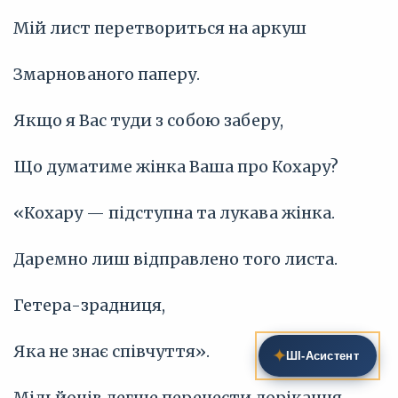
Мій лист перетвориться на аркуш
Змарнованого паперу.
Якщо я Вас туди з собою заберу,
Що думатиме жінка Ваша про Кохару?
«Кохару — підступна та лукава жінка.
Даремно лиш відправлено того листа.
Гетера-зрадниця,
Яка не знає співчуття».
✦
ШІ‑Асистент
Мільйонів легше перенести дорікання,