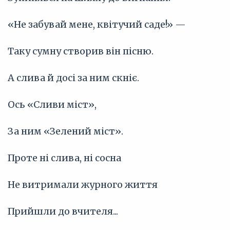
«Не забувай мене, квітучий саде!» —
Таку сумну створив він пісню.
А слива й досі за ним скніє.
Ось «Сливи міст»,
За ним «Зелений міст».
Проте ні слива, ні сосна
Не витримали журного життя
Прийшли до вчителя...