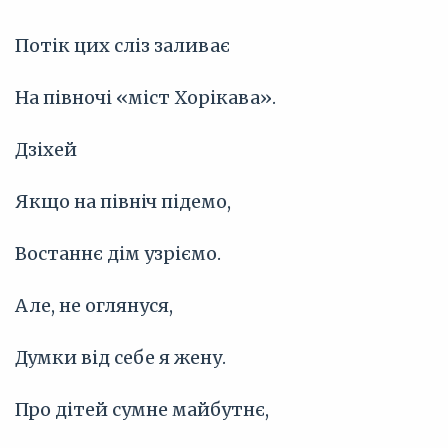
Потік цих сліз заливає
На півночі «міст Хорікава».
Дзіхей
Якщо на північ підемо,
Востаннє дім узріємо.
Але, не оглянуся,
Думки від себе я жену.
Про дітей сумне майбутнє,