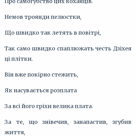
Про самогубство цих коханців.
Немов троянди пелюстки,
Що швидко так летять в повітрі,
Так само швидко спаплюжать честь Дзіхея
ці плітки.
Він вже покірно стежить,
Як насувається розплата
За всі його гріхи велика плата.
За те, що знівечив, занапастив, згубив
життя,