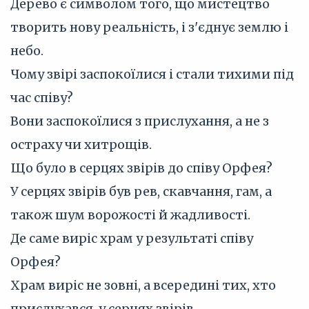
Дерево є символом того, що мистецтво
творить нову реальність, і з'єднує землю і
небо.
Чому звірі заспокоїлися і стали тихими під
час співу?
Вони заспокоїлися з прислухання, а не з
остраху чи хитрощів.
Що було в серцях звірів до співу Орфея?
У серцях звірів був рев, скавчання, гам, а
також шум ворожості й жадливості.
Де саме виріс храм у результаті співу
Орфея?
Храм виріс не зовні, а всередині тих, хто
прислухався, у серцях звірів.