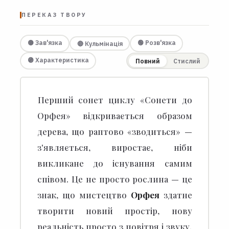
ПЕРЕКАЗ ТВОРУ
🟡 Зав'язка
🟢 Розв'язка
🔴 Кульмінація
🟣 Характеристика
Повний
Стислий
Перший сонет циклу «Сонети до
Орфея» відкривається образом
дерева, що раптово «зводиться» —
з'являється, виростає, ніби
викликане до існування самим
співом.
Це не просто рослина — це
знак, що мистецтво
Орфея
здатне
творити новий простір, нову
реальність просто з повітря і звуку.