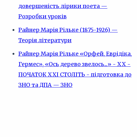
довершеність лірики поета —
Розробки уроків
Райнер Марія Рільке (1875-1926) —
Теорія літератури
Райнер Марія Рільке «Орфей, Еврідіка,
Гермес», «Ось дерево звелось...» - XX -
ПОЧАТОК XXI СТОЛІТЬ - підготовка до
ЗНО та ДПА — ЗНО