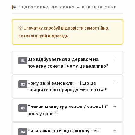
🎯 ПІДГОТОВКА ДО УРОКУ — ПЕРЕВІР СЕБЕ
💡 Спочатку спробуй відповісти самостійно,
потім відкрий відповідь.
+
Що відбувається з деревом на
01
початку сонета і чому це важливо?
+
Чому звірі замовкли — і що це
02
говорить про природу мистецтва?
+
Поясни мовну гру «хижа / хижа» і її
03
роль у сонеті.
+
Чи вважаєш ти, що людину теж
04