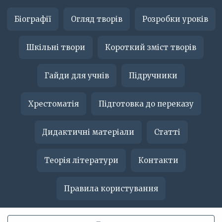
Біографії
Огляд творів
Розробки уроків
Шкільні твори
Короткий зміст творів
Гайди для учнів
Підручники
Хрестоматія
Підготовка до переказу
Дидактичні матеріали
Статті
Теорія літератури
Контакти
Правила користування