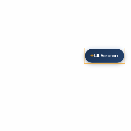
✦
ШІ‑Асистент
Пошук на сайті
Методика та розробки уроків
Фундаментом
zarlit.com
(з 2008 року) є фахові
розробки уроків
та
методика викладання
зарубіжної
літератури. Навколо цього базису формується
комплексна підтримка вчителя: від
планів-
конспектів
до
дидактичних матеріалів
, що