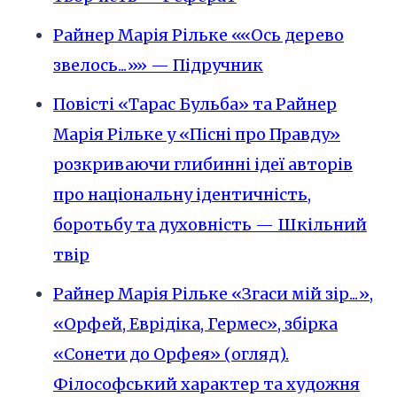
Райнер Марія Рільке ««Ось дерево
звелось...»» — Підручник
Повісті «Тарас Бульба» та Райнер
Марія Рільке у «Пісні про Правду»
розкриваючи глибинні ідеї авторів
про національну ідентичність,
боротьбу та духовність — Шкільний
твір
Райнер Марія Рільке «Згаси мій зір...»,
«Орфей, Еврідіка, Гермес», збірка
«Сонети до Орфея» (огляд).
Філософський характер та художня