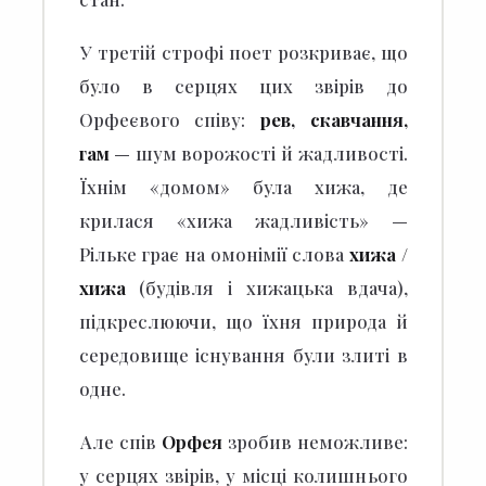
У третій строфі поет розкриває, що
було в серцях цих звірів до
Орфеєвого співу:
рев, скавчання,
гам
— шум ворожості й жадливості.
Їхнім «домом» була хижа, де
крилася «хижа жадливість» —
Рільке грає на омонімії слова
хижа /
хижа
(будівля і хижацька вдача),
підкреслюючи, що їхня природа й
середовище існування були злиті в
одне.
Але спів
Орфея
зробив неможливе:
у серцях звірів, у місці колишнього