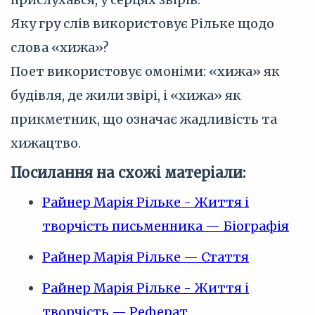
Яку гру слів використовує Рільке щодо
слова «хижа»?
Поет використовує омоніми: «хижа» як
будівля, де жили звірі, і «хижа» як
прикметник, що означає жадливість та
хижацтво.
Посилання на схожі матеріали:
Райнер Марія Рільке - Життя і
творчість письменника — Біографія
Райнер Марія Рільке — Стаття
Райнер Марія Рільке - Життя і
творчість — Реферат