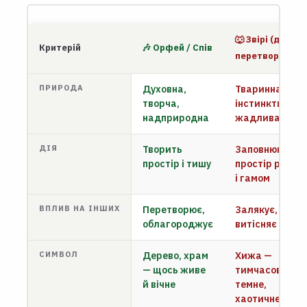
🐺 Звірі (до
Критерій
🎶 Орфей / Спів
перетворення)
ПРИРОДА
Духовна,
Тваринна,
творча,
інстинктивна,
надприродна
жадлива
ДІЯ
Творить
Заповнюють
простір і тишу
простір ревом
і гамом
ВПЛИВ НА ІНШИХ
Перетворює,
Залякує,
облагороджує
витісняє
СИМВОЛ
Дерево, храм
Хижа —
— щось живе
тимчасове,
й вічне
темне,
хаотичне