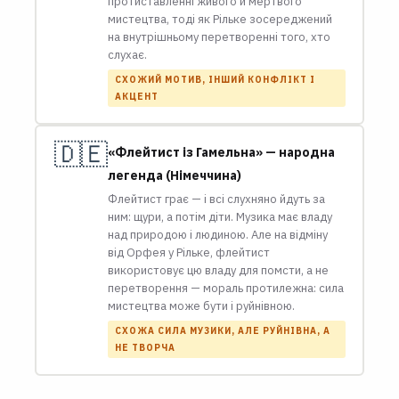
протиставленні живого й мертвого
мистецтва, тоді як Рільке зосереджений
на внутрішньому перетворенні того, хто
слухає.
СХОЖИЙ МОТИВ, ІНШИЙ КОНФЛІКТ І
АКЦЕНТ
🇩🇪
«Флейтист із Гамельна» — народна
легенда (Німеччина)
Флейтист грає — і всі слухняно йдуть за
ним: щури, а потім діти. Музика має владу
над природою і людиною. Але на відміну
від Орфея у Рільке, флейтист
використовує цю владу для помсти, а не
перетворення — мораль протилежна: сила
мистецтва може бути і руйнівною.
СХОЖА СИЛА МУЗИКИ, АЛЕ РУЙНІВНА, А
НЕ ТВОРЧА