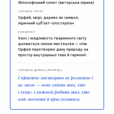
Філософський сонет (авторська лірика)
ГОЛОВНІ ГЕРОЇ
Орфей, звірі, дерево як символ,
ліричний суб'єкт-спостерігач
КОНФЛІКТ
Хаос і жадливість тваринного світу
долаються силою мистецтва — спів
Орфея перетворює дику природу на
простір внутрішньої тиші й гармонії.
ГОЛОВНА ДУМКА (МОРАЛЬ)
Справжнє мистецтво не розважає і
не лякає — воно змінює тих, хто
слухає: з хижаків робить тих, хто
вміє мовчати й прислухатися.