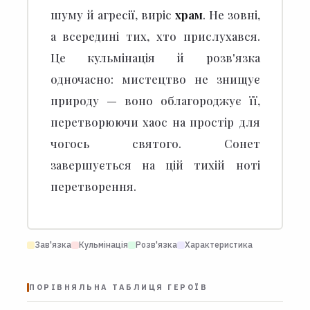
шуму й агресії, виріс
храм
. Не зовні,
а всередині тих, хто прислухався.
Це кульмінація й розв'язка
одночасно: мистецтво не знищує
природу — воно облагороджує її,
перетворюючи хаос на простір для
чогось святого. Сонет
завершується на цій тихій ноті
перетворення.
Зав'язка
Кульмінація
Розв'язка
Характеристика
ПОРІВНЯЛЬНА ТАБЛИЦЯ ГЕРОЇВ