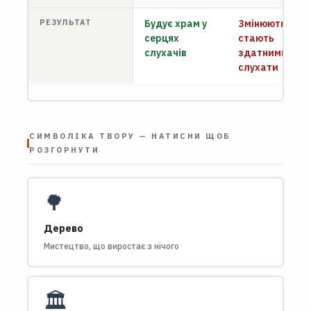
РЕЗУЛЬТАТ
Будує храм у
Змінюються —
серцях
стають
слухачів
здатними
слухати
СИМВОЛІКА ТВОРУ — НАТИСНИ ЩОБ
РОЗГОРНУТИ
🌳
Дерево
Мистецтво, що виростає з нічого
🏛️