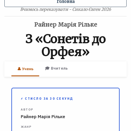
Головна
Вчимось переказувати - Сикало Євген 2026
Райнер Марія Рільке
З «Сонетів до
Орфея»
🎓 Вчитель
👤 Учень
⚡ СТИСЛО ЗА 30 СЕКУНД
АВТОР
Райнер Марія Рільке
ЖАНР