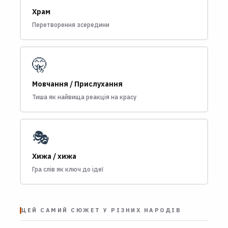
Храм
Перетворення зсередини
🤫
Мовчання / Прислухання
Тиша як найвища реакція на красу
🎭
Хижа / хижа
Гра слів як ключ до ідеї
ЦЕЙ САМИЙ СЮЖЕТ У РІЗНИХ НАРОДІВ