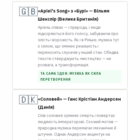
🇬🇧
«Арiel's Song» з «Бурі» — Вільям
Шекспір (Велика Британія)
Аріель співає — і природа, і люди
підкоряються його голосу, забуваючи про
злість і ворожість. Як і в Рільке, музика тут
є силою, що змінює реальність і
переносить слухачів у інший стан. Обидва
тексти стверджують: мистецтво — не
розвага, а трансформація.
ТА САМА ІДЕЯ: МУЗИКА ЯК СИЛА
ПЕРЕТВОРЕННЯ
🇩🇰
«Соловей» — Ганс Крістіан Андерсен
(Данія)
Спів соловея зупиняє смерть і повертає
людяність імператорові. Схожий мотив —
природна музика перемагає механічне й
штучне. Однак Андерсен акцентує на