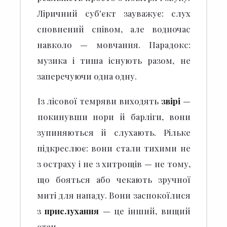
Ліричний суб'єкт зауважує: слух
сповнений співом, але водночас
навколо — мовчання. Парадокс:
музика і тиша існують разом, не
заперечуючи одна одну.
Із лісової темряви виходять
звірі
—
покинувши нори й барліги, вони
зупиняються й слухають. Рільке
підкреслює: вони стали тихими не
з остраху і не з хитрощів — не тому,
що бояться або чекають зручної
миті для нападу. Вони заспокоїлися
з
прислухання
— це інший, вищий
стан.