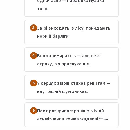
одночасно — парадокс музики і
тиші.
Звірі виходять із лісу, покидають
нори й барліги.
Вони завмирають — але не зі
страху, а з прислухання.
У серцях звірів стихає рев і гам —
внутрішній шум зникає.
Поет розкриває: раніше в їхній
«хижі» жила «хижа жадливість».