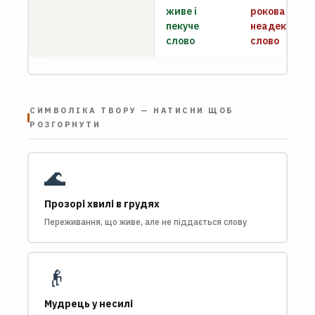
живе і
роковая» —
пекуче
неадекватне
слово
слово
СИМВОЛІКА ТВОРУ — НАТИСНИ ЩОБ
РОЗГОРНУТИ
🌊
Прозорі хвилі в грудях
Переживання, що живе, але не піддається слову
👴
Мудрець у несилі