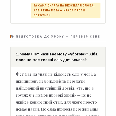
ТА САМА СКАРГА НА БЕЗСИЛЛЯ СЛОВА,
АЛЕ РІЗНА МЕТА — КРАСА ПРОТИ
БОРОТЬБИ
🎯 ПІДГОТОВКА ДО УРОКУ — ПЕРЕВІР СЕБЕ
1. Чому Фет називає мову «убогою»? Хіба
мова не має тисячі слів для всього?
Фет має на увазі не кількість слів у мові, а
принципову неможливість передати
найглибший внутрішній досвід. «Те, що в
грудях б'є, немов прозорі хвилі» — це не
якийсь конкретний стан, для якого просто
немає назви. Це сама природа переживання:
воно живе, рухається, непостійне — а слово