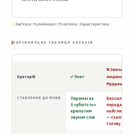
Зав'язка
Кульмінація
Розв'язка
Характеристика
ПОРІВНЯЛЬНА ТАБЛИЦЯ ОБРАЗІВ
❌ Звичайна
Критерій
✅ Поет
людина /
Мудрець
СТАВЛЕННЯ ДО МОВИ
Перемагає
Безсилий
її «убогість»
передати
крилатим
найглибше
звуком слів
— схиляє
голову