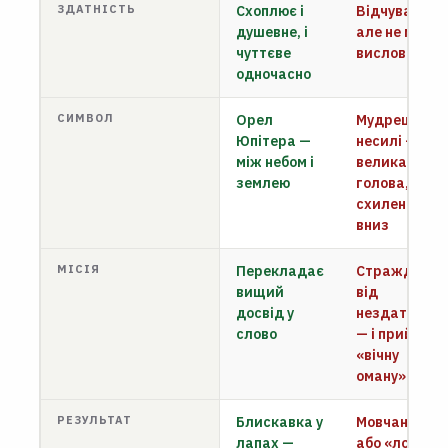
ЗДАТНІСТЬ
Схоплює і
Відчуває,
душевне, і
але не може
чуттєве
висловити
одночасно
СИМВОЛ
Орел
Мудрець у
Юпітера —
несилі —
між небом і
велика
землею
голова,
схилена
вниз
МІСІЯ
Перекладає
Страждає
вищий
від
досвід у
нездатності
слово
— і приймає
«вічну
оману»
РЕЗУЛЬТАТ
Блискавка у
Мовчання
лапах —
або «ложь