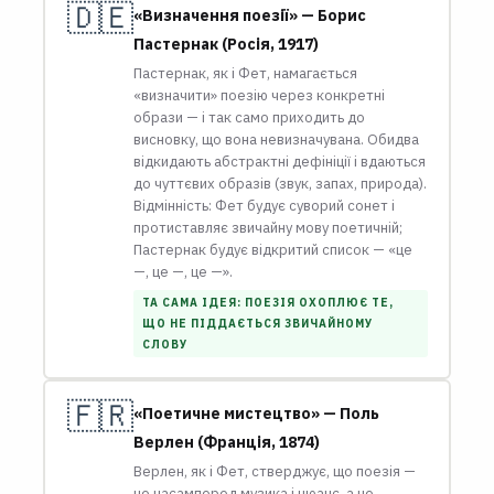
🇩🇪
«Визначення поезії» — Борис
Пастернак (Росія, 1917)
Пастернак, як і Фет, намагається
«визначити» поезію через конкретні
образи — і так само приходить до
висновку, що вона невизначувана. Обидва
відкидають абстрактні дефініції і вдаються
до чуттєвих образів (звук, запах, природа).
Відмінність: Фет будує суворий сонет і
протиставляє звичайну мову поетичній;
Пастернак будує відкритий список — «це
—, це —, це —».
ТА САМА ІДЕЯ: ПОЕЗІЯ ОХОПЛЮЄ ТЕ,
ЩО НЕ ПІДДАЄТЬСЯ ЗВИЧАЙНОМУ
СЛОВУ
🇫🇷
«Поетичне мистецтво» — Поль
Верлен (Франція, 1874)
Верлен, як і Фет, стверджує, що поезія —
це насамперед музика і нюанс, а не