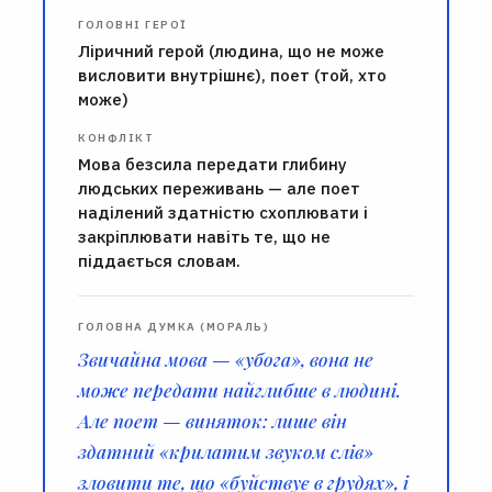
ГОЛОВНІ ГЕРОЇ
Ліричний герой (людина, що не може
висловити внутрішнє), поет (той, хто
може)
КОНФЛІКТ
Мова безсила передати глибину
людських переживань — але поет
наділений здатністю схоплювати і
закріплювати навіть те, що не
піддається словам.
ГОЛОВНА ДУМКА (МОРАЛЬ)
Звичайна мова — «убога», вона не
може передати найглибше в людині.
Але поет — виняток: лише він
здатний «крилатим звуком слів»
зловити те, що «буйствує в грудях», і