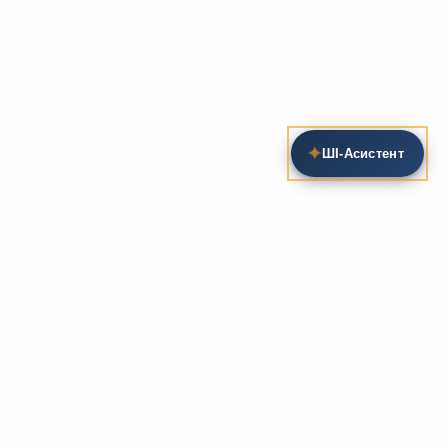
✦
ШІ‑Асистент
Пошук на сайті
Методика та розробки уроків
Фундаментом
zarlit.com
(з 2008 року) є фахові
розробки уроків
та
методика викладання
зарубіжної
літератури. Навколо цього базису формується
комплексна підтримка вчителя: від
планів-
конспектів
до
дидактичних матеріалів
, що
відповідають сучасним стандартам освіти та
програмам НУШ.