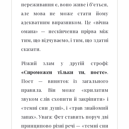
переживання є, воно живе і б'ється,
але мова не може стати йому
адекватним виразником. Це «вічна
омана» — нескінченна прірва між
тим, що відчуваємо, і тим, що здатні
сказати.
Різкий злам у другій строфі:
«Спроможен тільки ти, поете»
.
Поет — виняток із загального
правила. Він може «крилатим
звуком слів схопити й закріпити» і
«темні сни душі», і «трав знайомий
запах». Увага: Фет ставить поруч дві
принципово різні речі — «темні сни