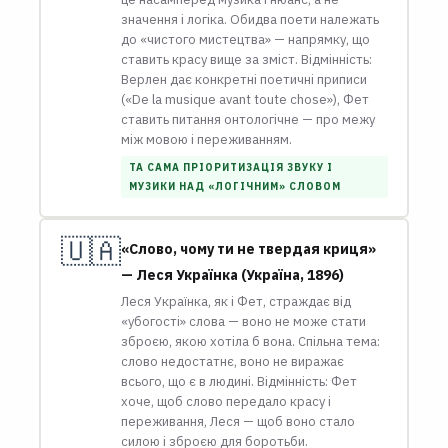
значення і логіка. Обидва поети належать
до «чистого мистецтва» — напрямку, що
ставить красу вище за зміст. Відмінність:
Верлен дає конкретні поетичні приписи
(«De la musique avant toute chose»), Фет
ставить питання онтологічне — про межу
між мовою і переживанням.
ТА САМА ПРІОРИТИЗАЦІЯ ЗВУКУ І
МУЗИКИ НАД «ЛОГІЧНИМ» СЛОВОМ
🇺🇦
«Слово, чому ти не твердая криця»
— Леся Українка (Україна, 1896)
Леся Українка, як і Фет, страждає від
«убогості» слова — воно не може стати
зброєю, якою хотіла б вона. Спільна тема:
слово недостатнє, воно не виражає
всього, що є в людині. Відмінність: Фет
хоче, щоб слово передало красу і
переживання, Леся — щоб воно стало
силою і зброєю для боротьби.