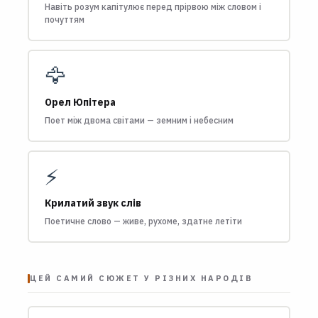
Навіть розум капітулює перед прірвою між словом і
почуттям
🦅
Орел Юпітера
Поет між двома світами — земним і небесним
⚡
Крилатий звук слів
Поетичне слово — живе, рухоме, здатне летіти
ЦЕЙ САМИЙ СЮЖЕТ У РІЗНИХ НАРОДІВ