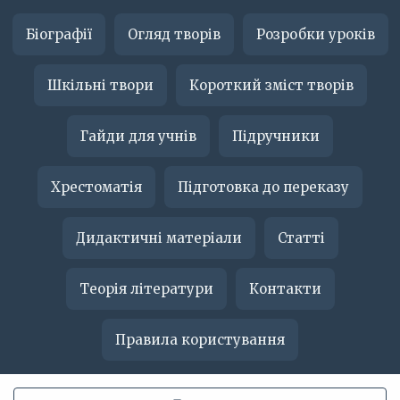
Біографії
Огляд творів
Розробки уроків
Шкільні твори
Короткий зміст творів
Гайди для учнів
Підручники
Хрестоматія
Підготовка до переказу
Дидактичні матеріали
Статті
Теорія літератури
Контакти
Правила користування