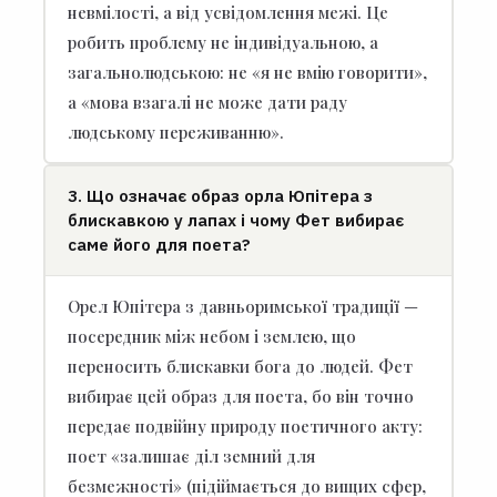
невмілості, а від усвідомлення межі. Це
робить проблему не індивідуальною, а
загальнолюдською: не «я не вмію говорити»,
а «мова взагалі не може дати раду
людському переживанню».
3. Що означає образ орла Юпітера з
блискавкою у лапах і чому Фет вибирає
саме його для поета?
Орел Юпітера з давньоримської традиції —
посередник між небом і землею, що
переносить блискавки бога до людей. Фет
вибирає цей образ для поета, бо він точно
передає подвійну природу поетичного акту:
поет «залишає діл земний для
безмежності» (підіймається до вищих сфер,