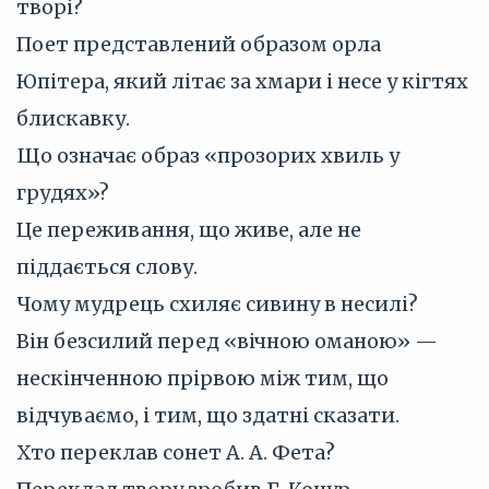
творі?
Поет представлений образом орла
Юпітера, який літає за хмари і несе у кігтях
блискавку.
Що означає образ «прозорих хвиль у
грудях»?
Це переживання, що живе, але не
піддається слову.
Чому мудрець схиляє сивину в несилі?
Він безсилий перед «вічною оманою» —
нескінченною прірвою між тим, що
відчуваємо, і тим, що здатні сказати.
Хто переклав сонет А. А. Фета?