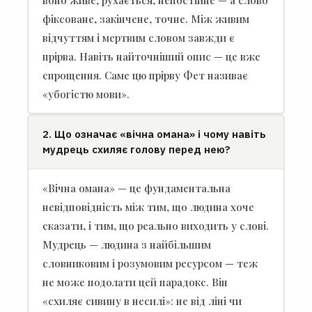
фіксоване, закінчене, точне. Між живим
відчуттям і мертвим словом завжди є
прірва. Навіть найточніший опис — це вже
спрощення. Саме цю прірву Фет називає
«убогістю мови».
2. Що означає «вічна омана» і чому навіть
мудрець схиляє голову перед нею?
«Вічна омана» — це фундаментальна
невідповідність між тим, що людина хоче
сказати, і тим, що реально виходить у слові.
Мудрець — людина з найбільшим
словниковим і розумовим ресурсом — теж
не може подолати цей парадокс. Він
«схиляє сивину в несилі»: не від ліні чи