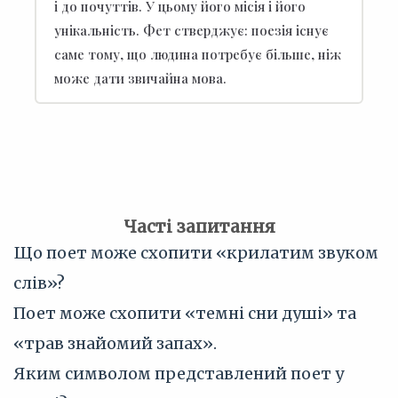
і до почуттів. У цьому його місія і його
унікальність. Фет стверджує: поезія існує
саме тому, що людина потребує більше, ніж
може дати звичайна мова.
Часті запитання
Що поет може схопити «крилатим звуком
слів»?
Поет може схопити «темні сни душі» та
«трав знайомий запах».
Яким символом представлений поет у