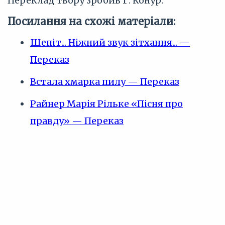
Переклад твору зробив Г. Конур.
Посилання на схожі матеріали:
Шепіт... Ніжний звук зітхання... —
Переказ
Встала хмарка пилу — Переказ
Райнер Марія Рільке «Пісня про
правду» — Переказ