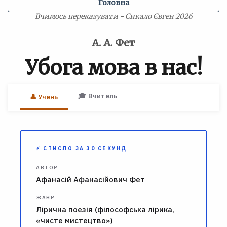
Головна
Вчимось переказувати - Сикало Євген 2026
А. А. Фет
Убога мова в нас!
🎓 Вчитель
👤 Учень
⚡ СТИСЛО ЗА 30 СЕКУНД
АВТОР
Афанасій Афанасійович Фет
ЖАНР
Лірична поезія (філософська лірика,
«чисте мистецтво»)