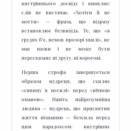
внутрішнього досвіду і виявляє:
слів не вистачає.
«Хотіти й не
могти» — фраза, що відразу
встановлює безвихідь. Те, що «в
грудях б'є, немов прозорі хвилі», не
має назви і не може бути
пересказане ні другу, ні ворогові.
Перша строфа завершується
образом мудреця, що схиляє
«сивину в несилі» перед «вічною
оманою».
Навіть найрозумніша
людина — мудрець, що присвятив
життя пізнанню — безсила перед
цим парадоксом: внутрішнє