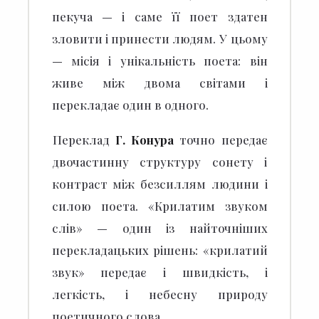
пекуча — і саме її поет здатен
зловити і принести людям.
У цьому
— місія і унікальність поета: він
живе між двома світами і
перекладає один в одного.
Переклад
Г. Конура
точно передає
двочастинну структуру сонету і
контраст між безсиллям людини і
силою поета. «Крилатим звуком
слів» — один із найточніших
перекладацьких рішень: «крилатий
звук» передає і швидкість, і
легкість, і небесну природу
поетичного слова.