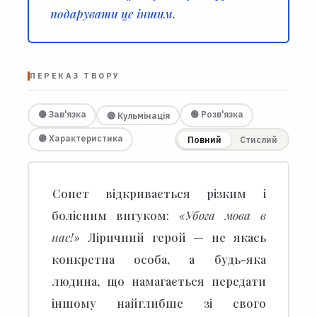
подарувати це іншим.
ПЕРЕКАЗ ТВОРУ
🟡 Зав'язка
🟢 Розв'язка
🔴 Кульмінація
🟣 Характеристика
Повний
Стислий
Сонет відкривається різким і
болісним вигуком:
«Убога мова в
нас!»
Ліричний герой — не якась
конкретна особа, а будь-яка
людина, що намагається передати
іншому найглибше зі свого