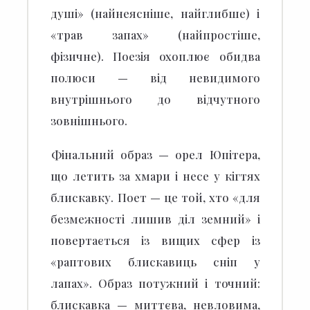
душі» (найнеясніше, найглибше) і
«трав запах» (найпростіше,
фізичне). Поезія охоплює обидва
полюси — від невидимого
внутрішнього до відчутного
зовнішнього.
Фінальний образ — орел Юпітера,
що летить за хмари і несе у кігтях
блискавку.
Поет — це той, хто «для
безмежності лишив діл земний» і
повертається із вищих сфер із
«раптових блискавиць сніп у
лапах». Образ потужний і точний:
блискавка — миттєва, невловима,