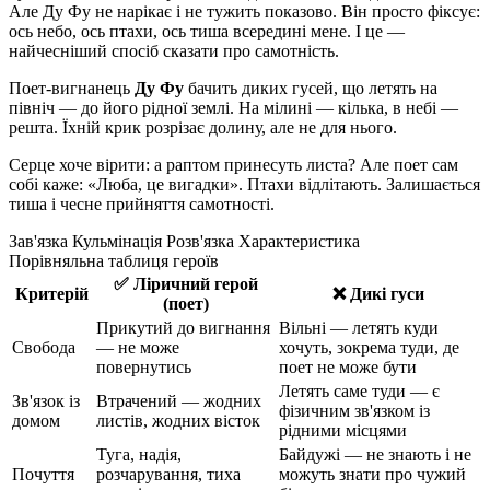
Але Ду Фу не нарікає і не тужить показово. Він просто фіксує:
ось небо, ось птахи, ось тиша всередині мене. І це —
найчесніший спосіб сказати про самотність.
Поет-вигнанець
Ду Фу
бачить диких гусей, що летять на
північ — до його рідної землі.
На мілині — кілька, в небі —
решта. Їхній крик розрізає долину, але не для нього.
Серце хоче вірити: а раптом принесуть листа?
Але поет сам
собі каже: «Люба, це вигадки». Птахи відлітають. Залишається
тиша і чесне прийняття самотності.
Зав'язка
Кульмінація
Розв'язка
Характеристика
Порівняльна таблиця героїв
✅ Ліричний герой
Критерій
❌ Дикі гуси
(поет)
Прикутий до вигнання
Вільні — летять куди
Свобода
— не може
хочуть, зокрема туди, де
повернутись
поет не може бути
Летять саме туди — є
Зв'язок із
Втрачений — жодних
фізичним зв'язком із
домом
листів, жодних вісток
рідними місцями
Туга, надія,
Байдужі — не знають і не
Почуття
розчарування, тиха
можуть знати про чужий