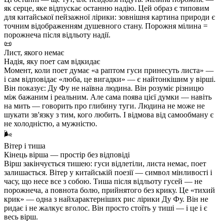
як серце, яке відпускає останню надію. Цей образ є типовим
для китайської пейзажної лірики: зовнішня картина природи є
точним відображенням душевного стану. Порожня мілина =
порожнеча після відльоту надії.
📜
Лист, якого немає
Надія, яку поет сам відкидає
Момент, коли поет думає «а раптом гуси принесуть листа» —
і сам відповідає «люба, це вигадки» — є найтонкішим у вірші.
Він показує: Ду Фу не наївна людина. Він розуміє різницю
між бажаним і реальним. Але сама поява цієї думки — навіть
на мить — говорить про глибину туги. Людина не може не
шукати зв'язку з тим, кого любить. І відмова від самообману є
не холодністю, а мужністю.
🌬️
Вітер і тиша
Кінець вірша — простір без відповіді
Вірш закінчується тишею: гуси відлетіли, листа немає, поет
залишається. Вітер у китайській поезії — символ мінливості і
часу, що несе все з собою. Тиша після відльоту гусей — не
порожнеча, а повнота болю, прийнятого без крику. Це «тихий
крик» — одна з найхарактерніших рис лірики Ду Фу. Він не
ридає і не жалкує вголос. Він просто стоїть у тиші — і це і є
весь вірш.