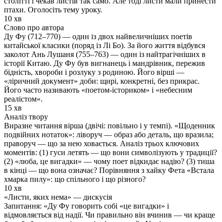
столітті і чекав листів так само. Але тоді листи мали принести
птахи. Оголосіть тему уроку.
10 хв
Слово про автора
Ду Фу (712–770) — один із двох найвеличніших поетів
китайської класики (поряд із Лі Бо). За його життя відбувся
заколот Ань Лушаня (755–763) — один із найтрагічніших в
історії Китаю. Ду Фу був вигнанець і мандрівник, пережив
бідність, хвороби і розлуку з родиною. Його вірші —
«ліричний документ» доби: щирі, конкретні, без прикрас.
Його часто називають «поетом-істориком» і «небесним
реалістом».
15 хв
Аналіз твору
Виразне читання вірша (двічі: повільно і у темпі). «Щоденник
подвійних нотаток»: ліворуч — образ або деталь, що вразила;
праворуч — що за нею ховається. Аналіз трьох ключових
моментів: (1) гуси летять — що вони символізують у традиції?
(2) «люба, це вигадки» — чому поет відкидає надію? (3) тиша
в кінці — що вона означає? Порівняння з хайку Фета «Встала
хмарка пилу»: що спільного і що різного?
10 хв
«Листи, яких нема» — дискусія
Запитання: «Ду Фу говорить собі «це вигадки» і
відмовляється від надії. Чи правильно він вчинив — чи краще