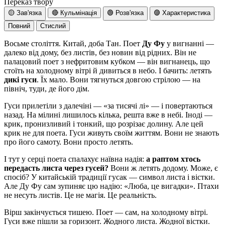
Переказ твору
🟡 Зав'язка
🔴 Кульмінація
🟢 Розв'язка
🟣 Характеристика
Повний
Стислий
Восьме століття. Китай, доба Тан. Поет
Ду Фу
у вигнанні —
далеко від дому, без листів, без новин від рідних.
Він не
палацовий поет з нефритовим кубком — він вигнанець, що
стоїть на холодному вітрі й дивиться в небо.
І бачить: летять
дикі гуси
. Їх мало. Вони тягнуться довгою стрілою — на
північ, туди, де його дім.
Гуси прилетіли з далечіні — «за тисячі лі» — і повертаються
назад.
На мілині лишилось кілька, решта вже в небі. Іноді —
крик, пронизливий і тонкий, що розрізає долину.
Але цей
крик не для поета. Гуси живуть своїм життям. Вони не знають
про його самоту. Вони просто летять.
І тут у серці поета спалахує наївна надія:
а раптом хтось
передасть листа через гусей?
Вони ж летять додому. Може, є
спосіб?
У китайській традиції гусак — символ листа і вістки.
Але Ду Фу сам зупиняє цю надію:
«Люба, це вигадки». Птахи
не несуть листів. Це не магія. Це реальність.
Вірш закінчується тишею.
Поет — сам, на холодному вітрі.
Гуси вже пішли за горизонт. Жодного листа. Жодної вістки.