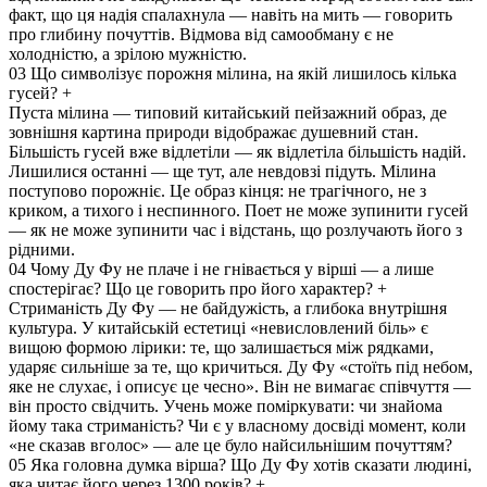
факт, що ця надія спалахнула — навіть на мить — говорить
про глибину почуттів. Відмова від самообману є не
холодністю, а зрілою мужністю.
03
Що символізує порожня мілина, на якій лишилось кілька
гусей?
+
Пуста мілина — типовий китайський пейзажний образ, де
зовнішня картина природи відображає душевний стан.
Більшість гусей вже відлетіли — як відлетіла більшість надій.
Лишилися останні — ще тут, але невдовзі підуть. Мілина
поступово порожніє. Це образ кінця: не трагічного, не з
криком, а тихого і неспинного. Поет не може зупинити гусей
— як не може зупинити час і відстань, що розлучають його з
рідними.
04
Чому Ду Фу не плаче і не гнівається у вірші — а лише
спостерігає? Що це говорить про його характер?
+
Стриманість Ду Фу — не байдужість, а глибока внутрішня
культура. У китайській естетиці «невисловлений біль» є
вищою формою лірики: те, що залишається між рядками,
ударяє сильніше за те, що кричиться. Ду Фу «стоїть під небом,
яке не слухає, і описує це чесно». Він не вимагає співчуття —
він просто свідчить. Учень може поміркувати: чи знайома
йому така стриманість? Чи є у власному досвіді момент, коли
«не сказав вголос» — але це було найсильнішим почуттям?
05
Яка головна думка вірша? Що Ду Фу хотів сказати людині,
яка читає його через 1300 років?
+