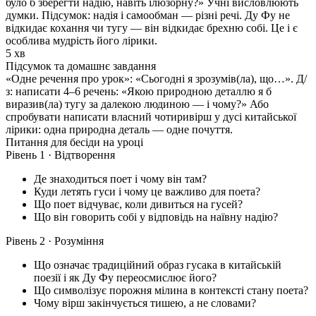
було б зберегти надію, навіть ілюзорну?» Учні висловлюють
думки. Підсумок: надія і самообман — різні речі. Ду Фу не
відкидає кохання чи тугу — він відкидає брехню собі. Це і є
особлива мудрість його лірики.
5 хв
Підсумок та домашнє завдання
«Одне речення про урок»: «Сьогодні я зрозумів(ла), що…». Д/
з: написати 4–6 речень: «Якою природною деталлю я б
виразив(ла) тугу за далекою людиною — і чому?» Або
спробувати написати власний чотиривірш у дусі китайської
лірики: одна природна деталь — одне почуття.
Питання для бесіди на уроці
Рівень 1 · Відтворення
Де знаходиться поет і чому він там?
Куди летять гуси і чому це важливо для поета?
Що поет відчуває, коли дивиться на гусей?
Що він говорить собі у відповідь на наївну надію?
Рівень 2 · Розуміння
Що означає традиційний образ гусака в китайській
поезії і як Ду Фу переосмислює його?
Що символізує порожня мілина в контексті стану поета?
Чому вірш закінчується тишею, а не словами?