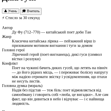
👤 Учень
🎓 Вчитель
⚡ Стисло за 30 секунд
Автор
Ду Фу (712–770) — китайський поет доби Тан
Жанр
Класична китайська лірика — пейзажний вірш із
прихованим мотивом вигнання і туги за домом
Головні герої
Ліричний герой (поет-вигнанець), дикі гуси (символ
вістки і розлуки)
Конфлікт
Поет на чужині бачить диких гусей, що летять на північ
— до його рідних місць, — і переживає болісну напругу
між надією отримати звістку і усвідомленням, що птахи
не несуть листів.
Головна думка (мораль)
Надія без підстав — теж біль: поет відмовляється від
самообману і говорить собі «люба, це вигадки». Але сам
факт, що він дивиться в небо і відчуває — і є найвища
людяність.