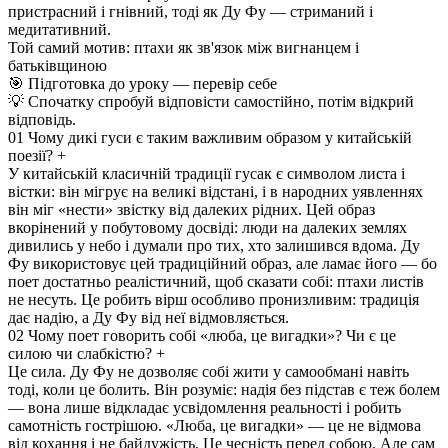
пристрасний і гнівний, тоді як Ду Фу — стриманий і
медитативний.
Той самий мотив: птахи як зв'язок між вигнанцем і
батьківщиною
🎯 Підготовка до уроку — перевір себе
💡 Спочатку спробуй відповісти самостійно, потім відкрий
відповідь.
01
Чому дикі гуси є таким важливим образом у китайській
поезії?
+
У китайській класичній традиції гусак є символом листа і
вістки: він мігрує на великі відстані, і в народних уявленнях
він міг «нести» звістку від далеких рідних. Цей образ
вкорінений у побутовому досвіді: люди на далеких землях
дивились у небо і думали про тих, хто залишився вдома. Ду
Фу використовує цей традиційний образ, але ламає його — бо
поет достатньо реалістичний, щоб сказати собі: птахи листів
не несуть. Це робить вірш особливо пронизливим: традиція
дає надію, а Ду Фу від неї відмовляється.
02
Чому поет говорить собі «люба, це вигадки»? Чи є це
силою чи слабкістю?
+
Це сила. Ду Фу не дозволяє собі жити у самообмані навіть
тоді, коли це болить. Він розуміє: надія без підстав є теж болем
— вона лише відкладає усвідомлення реальності і робить
самотність гострішою. «Люба, це вигадки» — це не відмова
від кохання і не байдужість. Це чесність перед собою. Але сам