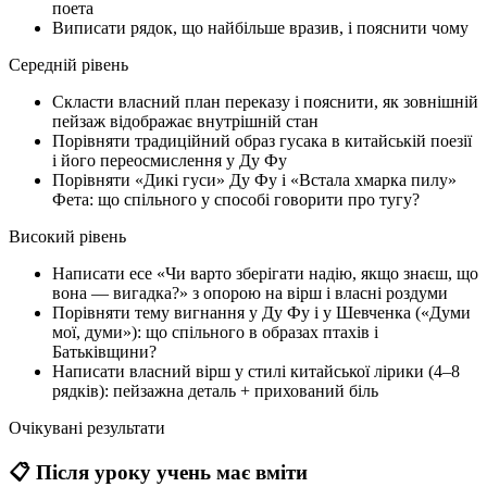
поета
Виписати рядок, що найбільше вразив, і пояснити чому
Середній рівень
Скласти власний план переказу і пояснити, як зовнішній
пейзаж відображає внутрішній стан
Порівняти традиційний образ гусака в китайській поезії
і його переосмислення у Ду Фу
Порівняти «Дикі гуси» Ду Фу і «Встала хмарка пилу»
Фета: що спільного у способі говорити про тугу?
Високий рівень
Написати есе «Чи варто зберігати надію, якщо знаєш, що
вона — вигадка?» з опорою на вірш і власні роздуми
Порівняти тему вигнання у Ду Фу і у Шевченка («Думи
мої, думи»): що спільного в образах птахів і
Батьківщини?
Написати власний вірш у стилі китайської лірики (4–8
рядків): пейзажна деталь + прихований біль
Очікувані результати
📋 Після уроку учень має вміти