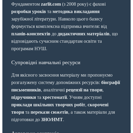
Фундаментом
zarlit.com
(з 2008 року) є фахові
розробки уроків
та
методика викладання
зарубіжної літератури. Навколо цього базису
формується комплексна підтримка вчителя: від
планів-конспектів
до
дидактичних матеріалів
, що
відповідають сучасним стандартам освіти та
програмам НУШ.
Супровідні навчальні ресурси
Для якісного засвоєння матеріалу ми пропонуємо
розгалужену систему допоміжних ресурсів:
біографії
письменників
, аналітичні
рецензії на твори
,
підручники
та
хрестоматії
. Учням доступні
приклади шкільних творчих робіт
,
скорочені
твори
та
перекази сюжетів
, а також матеріали для
підготовки до
ЗНО/НМТ
.