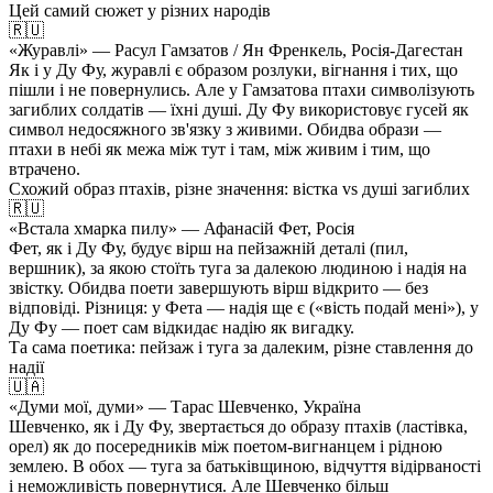
Цей самий сюжет у різних народів
🇷🇺
«Журавлі» — Расул Гамзатов / Ян Френкель, Росія-Дагестан
Як і у Ду Фу, журавлі є образом розлуки, вігнання і тих, що
пішли і не повернулись. Але у Гамзатова птахи символізують
загиблих солдатів — їхні душі. Ду Фу використовує гусей як
символ недосяжного зв'язку з живими. Обидва образи —
птахи в небі як межа між тут і там, між живим і тим, що
втрачено.
Схожий образ птахів, різне значення: вістка vs душі загиблих
🇷🇺
«Встала хмарка пилу» — Афанасій Фет, Росія
Фет, як і Ду Фу, будує вірш на пейзажній деталі (пил,
вершник), за якою стоїть туга за далекою людиною і надія на
звістку. Обидва поети завершують вірш відкрито — без
відповіді. Різниця: у Фета — надія ще є («вість подай мені»), у
Ду Фу — поет сам відкидає надію як вигадку.
Та сама поетика: пейзаж і туга за далеким, різне ставлення до
надії
🇺🇦
«Думи мої, думи» — Тарас Шевченко, Україна
Шевченко, як і Ду Фу, звертається до образу птахів (ластівка,
орел) як до посередників між поетом-вигнанцем і рідною
землею. В обох — туга за батьківщиною, відчуття відірваності
і неможливість повернутися. Але Шевченко більш