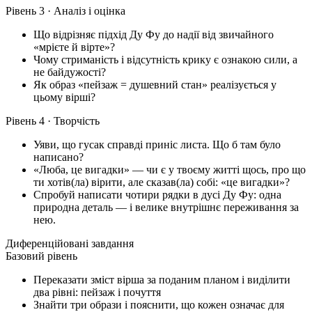
Рівень 3 · Аналіз і оцінка
Що відрізняє підхід Ду Фу до надії від звичайного
«мрієте й вірте»?
Чому стриманість і відсутність крику є ознакою сили, а
не байдужості?
Як образ «пейзаж = душевний стан» реалізується у
цьому вірші?
Рівень 4 · Творчість
Уяви, що гусак справді приніс листа. Що б там було
написано?
«Люба, це вигадки» — чи є у твоєму житті щось, про що
ти хотів(ла) вірити, але сказав(ла) собі: «це вигадки»?
Спробуй написати чотири рядки в дусі Ду Фу: одна
природна деталь — і велике внутрішнє переживання за
нею.
Диференційовані завдання
Базовий рівень
Переказати зміст вірша за поданим планом і виділити
два рівні: пейзаж і почуття
Знайти три образи і пояснити, що кожен означає для