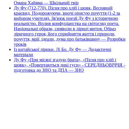
Омара Хайяма — Шкільний твір
Ду Фу (712-770). Пісня про хліб і шовк, Весняний
краєвид, Подорожуючи, вночі описую почуття (1-2 за
вибором учителя). Зв'язок поезії Ду Фу з історичною
реальністю. Вплив конфуціанства на світогляд поета.
Національні образи, символи в ліриці митця. Образ
ліричного героя, його сприйняття життя і природи,
почуття, мрії, ідеали, дума про батьківщину — Розробки
уроків
Із китайської лірики. Лі Бо. Ду Фу — Дидактичні
матеріали
Ду Фу «При місяці згадую брата», «Пісня про хліб і
шовк», «Повертаються дикі гуси» - СЕРЕДНЬОВІЧЧЯ -
підготовка до ЗНО та ДПА — ЗНО