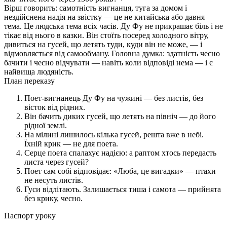
Вірш говорить: самотність вигнанця, туга за домом і
нездійснена надія на звістку — це не китайська або давня
тема. Це людська тема всіх часів. Ду Фу не прикрашає біль і не
тікає від нього в казки. Він стоїть посеред холодного вітру,
дивиться на гусей, що летять туди, куди він не може, — і
відмовляється від самообману. Головна думка: здатність чесно
бачити і чесно відчувати — навіть коли відповіді нема — і є
найвища людяність.
План переказу
Поет-вигнанець Ду Фу на чужині — без листів, без
вісток від рідних.
Він бачить диких гусей, що летять на північ — до його
рідної землі.
На мілині лишилось кілька гусей, решта вже в небі.
Їхній крик — не для поета.
Серце поета спалахує надією: а раптом хтось передасть
листа через гусей?
Поет сам собі відповідає: «Люба, це вигадки» — птахи
не несуть листів.
Гуси відлітають. Залишається тиша і самота — прийнята
без крику, чесно.
Паспорт уроку