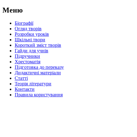
Меню
Біографії
Огляд творів
Розробки уроків
Шкільні твори
Короткий зміст творів
Гайди для учнів
Підручники
Хрестоматія
Підготовка до переказу
Дидактичні матеріали
Статті
Теорія літератури
Контакти
Правила користування