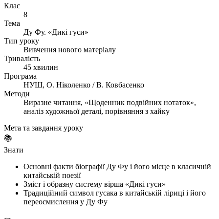
Клас
8
Тема
Ду Фу. «Дикі гуси»
Тип уроку
Вивчення нового матеріалу
Тривалість
45 хвилин
Програма
НУШ, О. Ніколенко / В. Ковбасенко
Методи
Виразне читання, «Щоденник подвійних нотаток»,
аналіз художньої деталі, порівняння з хайку
Мета та завдання уроку
📚
Знати
Основні факти біографії Ду Фу і його місце в класичній
китайській поезії
Зміст і образну систему вірша «Дикі гуси»
Традиційний символ гусака в китайській ліриці і його
переосмислення у Ду Фу