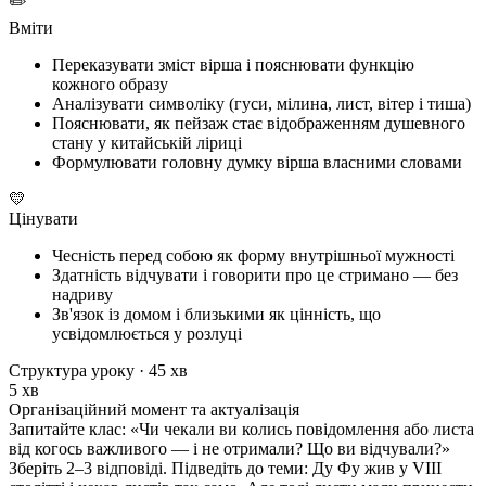
✏️
Вміти
Переказувати зміст вірша і пояснювати функцію
кожного образу
Аналізувати символіку (гуси, мілина, лист, вітер і тиша)
Пояснювати, як пейзаж стає відображенням душевного
стану у китайській ліриці
Формулювати головну думку вірша власними словами
💛
Цінувати
Чесність перед собою як форму внутрішньої мужності
Здатність відчувати і говорити про це стримано — без
надриву
Зв'язок із домом і близькими як цінність, що
усвідомлюється у розлуці
Структура уроку · 45 хв
5 хв
Організаційний момент та актуалізація
Запитайте клас: «Чи чекали ви колись повідомлення або листа
від когось важливого — і не отримали? Що ви відчували?»
Зберіть 2–3 відповіді. Підведіть до теми: Ду Фу жив у VIII