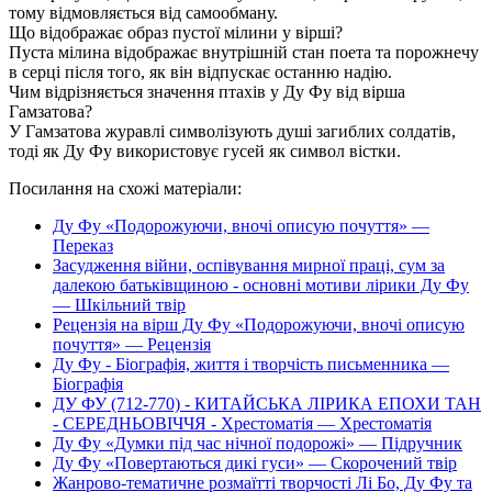
тому відмовляється від самообману.
Що відображає образ пустої мілини у вірші?
Пуста мілина відображає внутрішній стан поета та порожнечу
в серці після того, як він відпускає останню надію.
Чим відрізняється значення птахів у Ду Фу від вірша
Гамзатова?
У Гамзатова журавлі символізують душі загиблих солдатів,
тоді як Ду Фу використовує гусей як символ вістки.
Посилання на схожі матеріали:
Ду Фу «Подорожуючи, вночі описую почуття» —
Переказ
Засудження війни, оспівування мирної праці, сум за
далекою батьківщиною - основні мотиви лірики Ду Фу
— Шкільний твір
Рецензія на вірш Ду Фу «Подорожуючи, вночі описую
почуття» — Рецензія
Ду Фу - Біографія, життя і творчість письменника —
Біографія
ДУ ФУ (712-770) - КИТАЙСЬКА ЛІРИКА ЕПОХИ ТАН
- СЕРЕДНЬОВІЧЧЯ - Хрестоматія — Хрестоматія
Ду Фу «Думки під час нічної подорожі» — Підручник
Ду Фу «Повертаються дикі гуси» — Скорочений твір
Жанрово-тематичне розмаїтті творчості Лі Бо, Ду Фу та