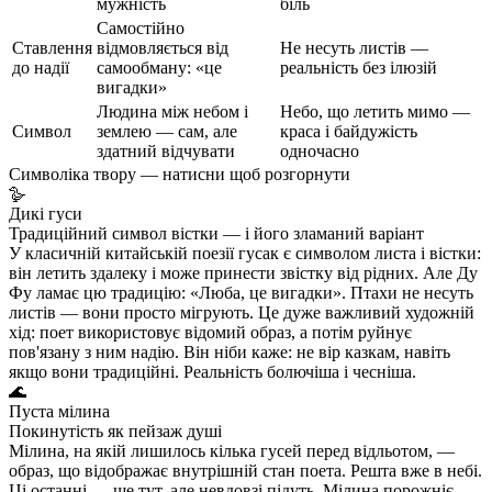
мужність
біль
Самостійно
Ставлення
відмовляється від
Не несуть листів —
до надії
самообману: «це
реальність без ілюзій
вигадки»
Людина між небом і
Небо, що летить мимо —
Символ
землею — сам, але
краса і байдужість
здатний відчувати
одночасно
Символіка твору — натисни щоб розгорнути
🪿
Дикі гуси
Традиційний символ вістки — і його зламаний варіант
У класичній китайській поезії гусак є символом листа і вістки:
він летить здалеку і може принести звістку від рідних. Але Ду
Фу ламає цю традицію: «Люба, це вигадки». Птахи не несуть
листів — вони просто мігрують. Це дуже важливий художній
хід: поет використовує відомий образ, а потім руйнує
пов'язану з ним надію. Він ніби каже: не вір казкам, навіть
якщо вони традиційні. Реальність болючіша і чесніша.
🌊
Пуста мілина
Покинутість як пейзаж душі
Мілина, на якій лишилось кілька гусей перед відльотом, —
образ, що відображає внутрішній стан поета. Решта вже в небі.
Ці останні — ще тут, але невдовзі підуть. Мілина порожніє —