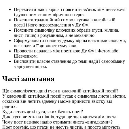
Переказати зміст вірша і пояснити зв'язок між пейзажем
і душевним станом ліричного героя.
Пояснити традиційний символ гусака в китайській
поезії і його переосмислення у Ду Фу.
Пояснити символіку ключових образів (гуси, мілина,
лист, тиша) з розумінням, а не механічно.
Сформулювати головну думку вірша власними словами,
не зводячи її до «поет сумував».
Провести паралель між поетикою Ду Фу і Фетом або
Шевченком.
Висловити власне ставлення до теми надії і самообману
з аргументацією.
Часті запитання
Що символізують дикі гуси в класичній китайській поезії?
У класичній китайській поезії гусак є символом листа і вістки,
оскільки він летить здалеку і може принести звістку від
рідних.
Куди летять дикі гуси, яких бачить поет?
Дикі гуси летять на північ, туди, де знаходиться дім поета.
Чому поет називає надію отримати листа «вигадками»?
Поет розуміє, що птахи не несуть листів, а просто мігрують,