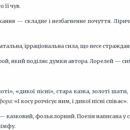
 її чув.
ання — складне і незбагненне почуття. Лірич
тальна, ірраціональна сила, що несе страждан
ой, який поділяє думки автора. Лорелей — си
ті», «дикої пісні», стара казка, золоті шати
фора:
«І косу розчісує ним, і дикої пісні співає».
— казковий, фольклорний. Поезія написана у сп
німфу.