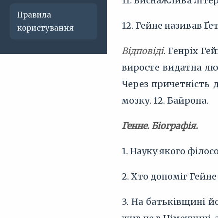
11. Виснажлива літе
Правила
12. Гейне називав Ґ
користування
Відповіді
. Генріх Ге
виросте видатна люд
Через причетність д
мозку. 12. Байрона.
Генне. Біографія.
1. Науку якого філос
2. Хто допоміг Гейн
3. На батьківщині й