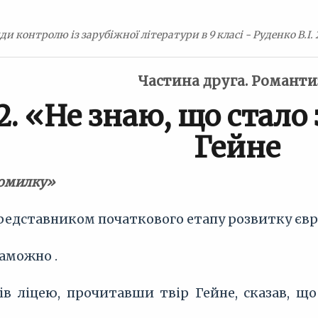
и контролю із зарубіжної літератури в 9 класі - Руденко В.І.
Частина друга. Романт
 2. «Не знаю, що стал
Гейне
помилку»
представником початкового етапу розвитку єв
заможно .
чів ліцею, прочитавши твір Гейне, сказав, щ