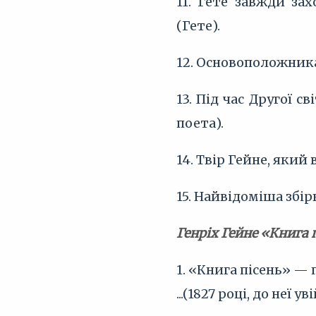
11. Гете завжди за
(Гете).
12. Основоположника
13. Під час Другої 
поета).
14. Твір Гейне, який
15. Найвідоміша збірк
Генріх Гейне «Книга 
1. «Книга пісень» —
...(1827 році, до неї у