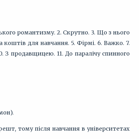
ького романтизму. 2. Скрутно. 3. Що з нього
коштів для навчання. 5. Фірмі. 6. Важко. 7.
0. З продавщицею. 11. До паралічу спинного
мон).
решт, тому після навчання в університетах