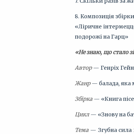
7. Скільки разів за ж
8. Композиція збірки
«Ліричне інтермеццо
подорожі на Гарц»
«Не знаю, що стало зі
Автор
— Генріх Гейн
Жанр
— балада, яка 
Збірка
— «Книга пісе
Цикл
— «Знову на ба
Тема
— Згубна сила 