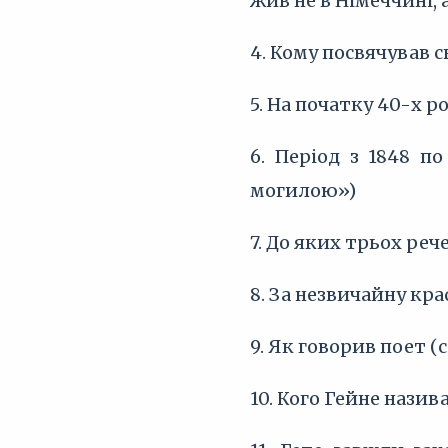
жив не в Німеччині, а.
4. Кому посвячував с
5. На початку 40-х 
6. Період з 1848 п
могилою»)
7. До яких трьох рече
8. За незвичайну кр
9. Як говорив поет (
10. Кого Гейне нази