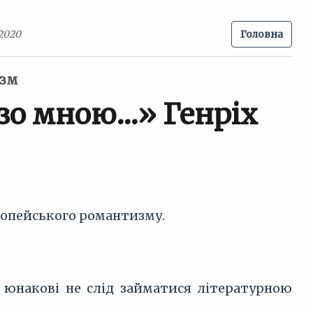
 2020
Головна
изм
о зо мною…» Генріх
ропейського романтизму.
о юнакові не слід займатися літературною