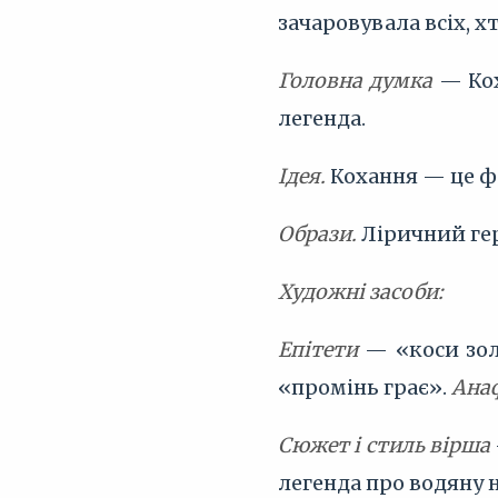
зачаровувала всіх, хто
Головна думка
— Кох
легенда.
Ідея.
Кохання — це фа
Образи.
Ліричний гер
Художні засоби:
Епітети
— «коси золо
«промінь грає».
Ана
Сюжет і стиль вірша
легенда про водяну 