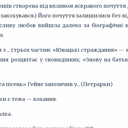
ршів створена під впливом яскравого почуття д
і закохувався.) Його почуття залишилися без в
сливу любов вийшла далеко за біографічні 
и.
я з ... (трьох частин: «Юнацькі страждання» — 
ня розцвітає у сновидіннях; «Знову на бат
га пісень» Гейне запозичив у... (Петрарки)
ки є тема — кохання.
алка.