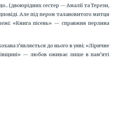
о... (двоюрідних сестер — Амалії та Терези,
ідповіді. Але під пером талановитого митця
межі: «Книга пісень» — справжня перлина
кохана з’являється до нього в уяві; «Ліричне
ьківщині» — любов оживає лише в пам’яті