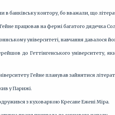
и в банківську контору, бо вважали, що літера
и Гейне працював на фермі багатого дядечка Со
Боннському університеті, навчання давалося йо
 перейшов до Геттінгенського університету, 
 університету Гейне планував зайнятися літер
 жив у Парижі.
 одружився з куховаркою Кресане Ежені Міра.