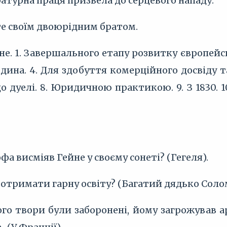
ратурна праця призвела до серцевого нападу.
ете своїм двоюрідним братом.
йне. 1. Завершального етапу розвитку європейс
ина. 4. Для здобуття комерційного досвіду та 
о дуелі. 8. Юридичною практикою. 9. З 1830. 1
офа висміяв Гейне у своєму сонеті? (Гегеля).
е отримати гарну освіту? (Багатий дядько Соло
ого твори були заборонені, йому загрожував а