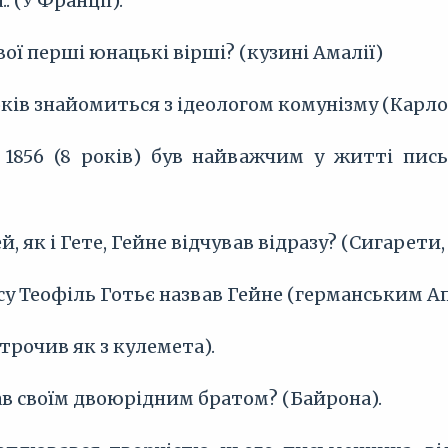
. (У Франції).
вої перші юнацькі вірші? (кузині Амалії)
років знайомиться з ідеологом комунізму (Карл
о 1856 (8 років) був найважчим у житті пис
й, як і Гете, Гейне відчував відразу? (Сигарети, 
асу Теофіль Готьє назвав Гейне (германським А
строчив як з кулемета).
вав своїм двоюрідним братом? (Байрона).