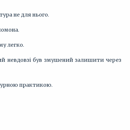
тура не для нього.
ломона.
му легко.
який невдовзі був змушений залишити через
атурною практикою.