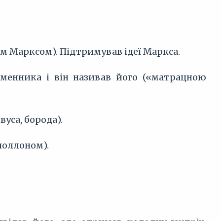
ом Марксом). Підтримував ідеї Маркса.
ьменника і він називав його («матрацною
вуса, борода).
поллоном).