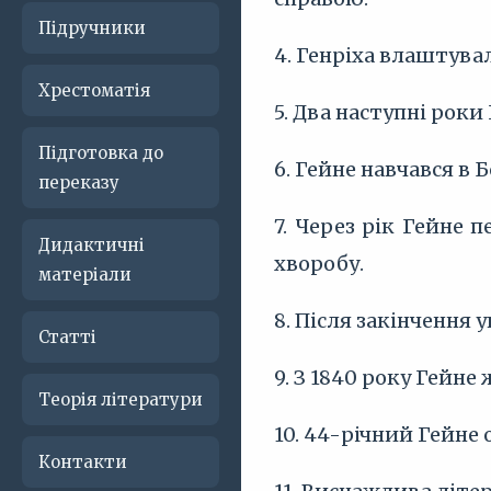
Підручники
4. Генріха влаштувал
Хрестоматія
5. Два наступні рок
Підготовка до
6. Гейне навчався в 
переказу
7. Через рік Гейне
Дидактичні
хворобу.
матеріали
8. Після закінчення
Статті
9. З 1840 року Гейне
Теорія літератури
10. 44-річний Гейне
Контакти