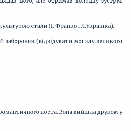
відав його, але отримав холодну зустріч.
льтурою стали (І. Франко і Л.Українка).
ий забороняв (відвідувати могилу великого
у романтичного поета. Вона вийшла друком у