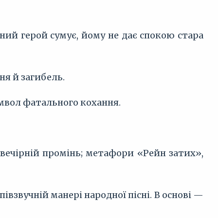
ний герой сумує, йому не дає спокою стара
ня й загибель.
мвол фатального кохання.
, вечірній промінь; метафори «Рейн затих»,
івзвучній манері народної пісні. В основі —