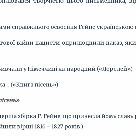
хоплювався творчістю цього письменника, від
ми справжнього освоєння Гейне українською ку
світової війни нацисти оприлюднили наказ, як
 вивчали у Німеччині як народний («Лорелей»).
а ... («Книга пісень»)
пісень»
 перша збірка Г. Гейне, що принесла йому слав
війшли вірші 1816 - 1827 років.)