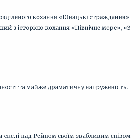
нерозділеного кохання «Юнацькі страждання»,
ний з історією кохання «Північне море», «З
чності та майже драматичну напруженість.
а скелі над Рейном своїм звабливим співом