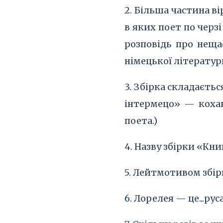
2. Більша частина ві
в яких поет по черз
розповідь про неща
німецької літератур
3. Збірка складаєтьс
інтермецо» — кохан
поета.)
4. Назву збірки «Кни
5. Лейтмотивом збір
6. Лорелея — це...рус