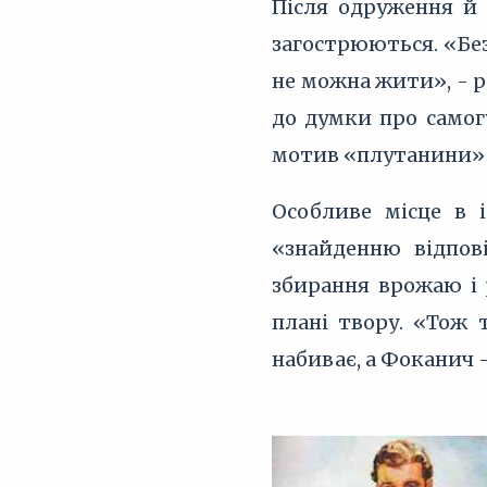
Після одруження й 
загострюються. «Без 
не можна жити», - р
до думки про самогу
мотив «плутанини» 
Особливе місце в 
«знайденню відпов
збирання врожаю і
плані твору. «Тож 
набиває, а Фоканич -