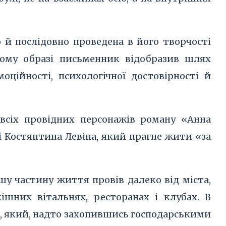
 й послідовно проведена в його творчості
ьому образі письменник відобразив шлях
ційності, психологічної достовірності й
всіх провідних персонажів роману «Анна
і Костянтина Левіна, який прагне жити «за
у частину життя провів далеко від міста,
ішних вітальнях, ресторанах і клубах. В
, який, надто захопившись господарськими