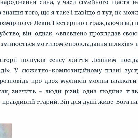
народження сина, у часи сімейного щастя н
знання того, що я таке і навіщо я тут, не мож
озмірковує Левін. Нестерпно страждаючи від ц
бство, він, однак, «впевнено прокладав свою
змінюється мотивом «прокладання шляхів», в
історії пошуків сенсу життя Левіним посід
іді». У сюжетно-композиційному плані зуст
 розповідь про двох мужиків можна вважати
так, значить - люди різні; одна людина тіл
 правдивий старий. Він для душі живе. Бога па