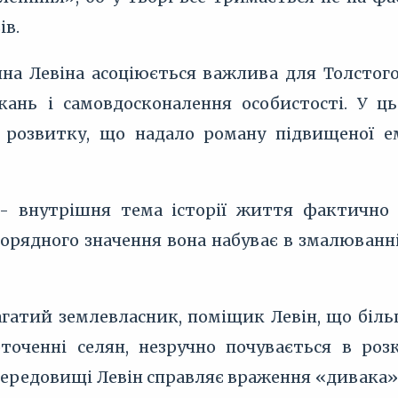
ів.
ина Левіна асоціюється важлива для Толстого
ань і самовдосконалення особистості. У ц
 розвитку, що надало роману підвищеної емо
- внутрішня тема історії життя фактично 
шорядного значення вона набуває в змалюванн
гатий землевласник, поміщик Левін, що більш
точенні селян, незручно почувається в розк
ередовищі Левін справляє враження «дивака»