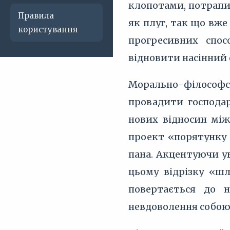
клопотами, потрапив
Правила
як плуг, так що вже
користування
прогресивних спос
відновити насінний 
Морально-філософс
провадити господар
нових відносин між
проект «порятунку 
пана. Акцентуючи ув
цьому відрізку «шл
повертається до н
невдоволення собою,