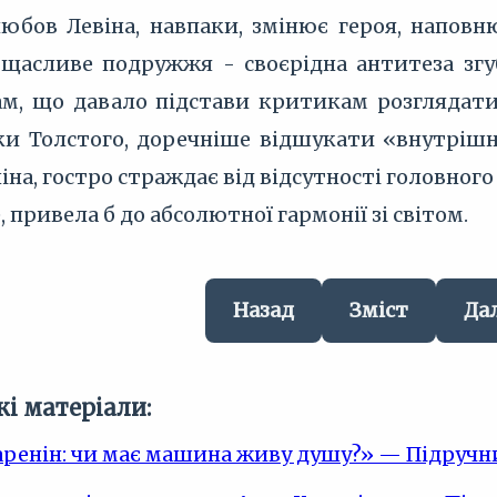
любов Левіна, навпаки, змінює героя, наповн
є щасливе подружжя - своєрідна антитеза згу
 що давало підстави критикам розглядати 
и Толстого, доречніше відшукати «внутрішні
ніна, гостро страждає від відсутності головног
, привела б до абсолютної гармонії зі світом.
Назад
Зміст
Да
і матеріали:
аренін: чи має машина живу душу?» — Підручн