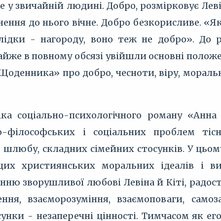
е у звичайній людині. Добро, розмірковує Лев
нення до нього вічне. Добро безкорисливе. «Я
ідки - нагороду, воно теж не добро». До 
айже в повному обсязі увійшли основні полож
«Щоденника» про добро, чесноти, віру, морал
іка соціально-психологічного роману «Анн
о-філософських і соціальних проблем тіс
 шлюбу, складних сімейних стосунків. У цьом
их християнських моральних ідеалів і ви
ню зворушливої любові Левіна й Кіті, радості
ення, взаєморозуміння, взаємоповаги, самоз
сунки - незаперечні цінності. Тимчасом як е