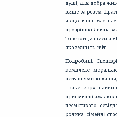
душі, для добра жив
вище за розум. Праг
якщо воно має насл
прозрінню Левіна, м
Толстого, записи з 
яка змінить світ.
Подробиці. Специф
комплекс моральн
питаннями кохання,
точки зору найвищ
присвячені змалюван
несміливого освідч
родина, сімейні сто