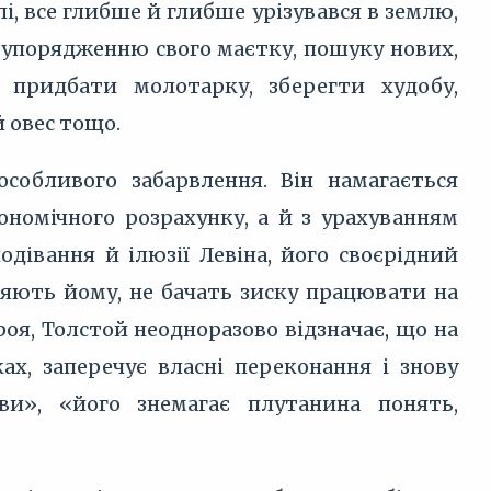
лі, все глибше й глибше урізувався в землю,
л упорядженню свого маєтку, пошуку нових,
 придбати молотарку, зберегти худобу,
 овес тощо.
собливого забарвлення. Він намагається
номічного розрахунку, а й з урахуванням
одівання й ілюзії Левіна, його своєрідний
ряють йому, не бачать зиску працювати на
оя, Толстой неодноразово відзначає, що на
х, заперечує власні переконання і знову
ви», «його знемагає плутанина понять,