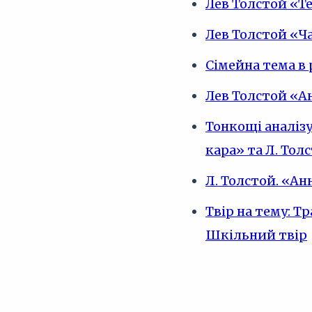
Лев Толстой «Т
Лев Толстой «Ч
Сімейна тема в 
Лев Толстой «А
Тонкощі аналіз
кара» та Л. То
Л. Толстой. «Ан
Твір на тему: Т
Шкільний твір