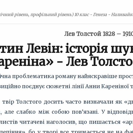
ічний рівень, профільний рівень) 10 клас - Генеза - Наливайко
Лев Толстой 1828 – 191
тин Левін: історія ш
ареніна» - Лев Толсто
чна проблематика роману найяскравіше просту
зиційно поєднує сюжетні лінії Анни Кареніної 
. твір Толстого досить часто визначали як «д
, але слабко між собою пов’язані. У відпові
 листів читачеві наголосив, що пишається «а
лепіння», бо у творі все тримається не на фаб