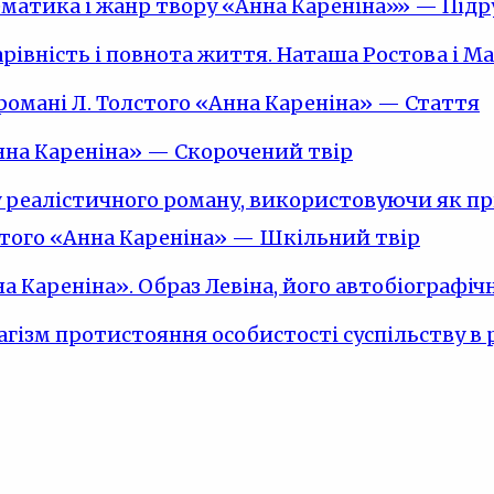
ематика і жанр твору «Анна Кареніна»» — Під
арівність і повнота життя. Наташа Ростова і 
романі Л. Толстого «Анна Кареніна» — Стаття
нна Кареніна» — Скорочений твір
у реалістичного роману, використовуючи як пр
лстого «Анна Кареніна» — Шкільний твір
на Кареніна». Образ Левіна, його автобіографі
рагізм протистояння особистості суспільству в