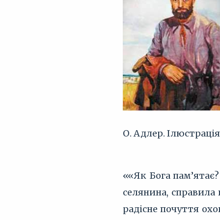
О. Адлер. Ілюстраці
««Як Бога пам’ятає?
селянина, справила 
радісне почуття охо