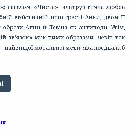
ює світлом. «Чиста», альтруїстична любов
бній егоїстичній пристрасті Анни, двом її
образи Анни й Левіна як антиподи. Утім,
й зв’язок» між цими образами. Левін так
о - найвищої моральної мети, яка поєднала б
лі
ик