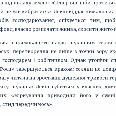
 під «владу землі»: «Тепер він, ніби проти во
 й не міг вибратися». Левін віддає чимало си
обів господарювання, опікується тим, щоб
фонд, вчасно розпочати жнива, скосити жито й
ька спрямованість надає шуканням героя о
ські перетворення не лише з точки зору еко
 господарем і робітником. Однак утопічні сп
Росії» завершуються крахом: селяни не дові
агу читача на зростанні душевної тривоги гер
яху шукань» Левін губиться у власних думка
их: «міркування приводили його у сумні
 стид перед чимось».