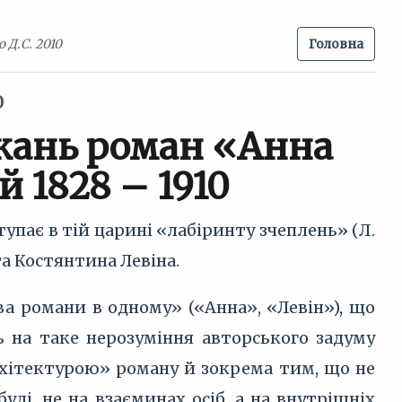
 Д.С. 2010
Головна
0
укань роман «Анна
й 1828 – 1910
пає в тій царині «лабіринту зчеплень» (Л.
та Костянтина Левіна.
ва романи в одному» («Анна», «Левін»), що
дь на таке нерозуміння авторського задуму
рхітектурою» роману й зокрема тим, що не
улі, не на взаєминах осіб, а на внутрішніх