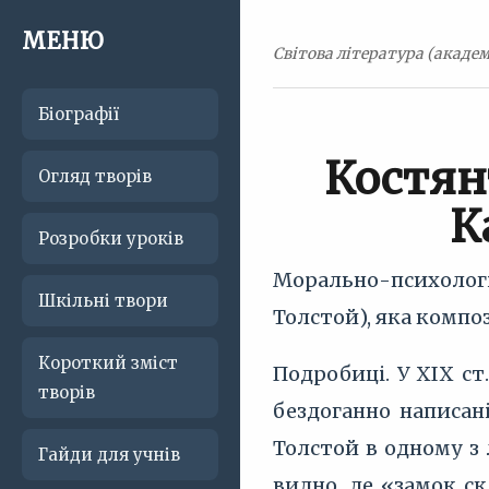
МЕНЮ
Світова література (академ
Біографії
Костян
Огляд творів
К
Розробки уроків
Морально-психологі
Шкільні твори
Толстой), яка компо
Короткий зміст
Подробиці. У ХІХ ст
творів
бездоганно написані
Толстой в одному з
Гайди для учнів
видно, де «замок ск