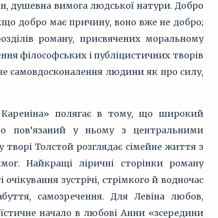
ін, душевна вимога людської натури. Добро
кщо добро має причину, воно вже не добро;
розділів роману, присвячених моральному
ення філософських і публіцистичних творів
ьне самовдосконалення людини як про силу,
а Кареніна» полягає в тому, що широкий
но пов’язаний у ньому з центральними
у творі Толстой розглядає сімейне життя з
мог. Найкращі ліричні сторінки роману
 очікування зустрічі, стрімкого й водночас
абуття, самозречення. Для Левіна любов,
гоїстичне начало в любові Анни «зсередини