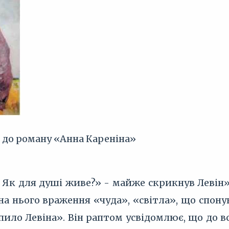
я до роману «Анна Кареніна»
 Як для душі живе?» - майже скрикнув Левін». 
на нього враження «чуда», «світла», що спону
пило Левіна». Він раптом усвідомлює, що до в