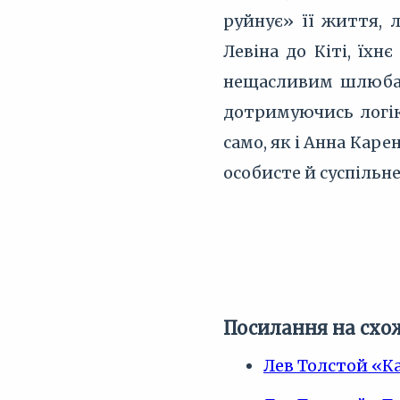
руйнує» її життя, 
Левіна до Кіті, їхн
нещасливим шлюбам,
дотримуючись логік
само, як і Анна Каре
особисте й суспільне
Посилання на схож
Лев Толстой «К