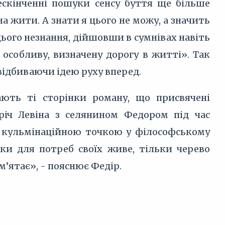
ескінченні пошуки сенсу буття ще більше
на жити. А знати я цього не можу, а значить
ього незнання, дійшовши в сумнівах навіть
 особливу, визначену дорогу в житті». Так
ідбиваючи ідею руху вперед.
ають ті сторінки роману, що присвячені
річ Левіна з селянином Федором під час
 кульмінаційною точкою у філософському
ьки для потреб своїх живе, тільки черево
м’ятає», - пояснює Федір.