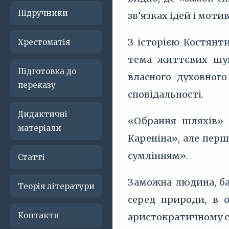
Підручники
зв’язках ідей і мотив
З історією Костянт
Хрестоматія
тема життєвих шук
Підготовка до
власного духовного
переказу
сповідальності.
Дидактичні
«Обрання шляхів» 
матеріали
Кареніна», але пер
сумлінням».
Статті
Заможна людина, ба
Теорія літератури
серед природи, в о
Контакти
аристократичному с