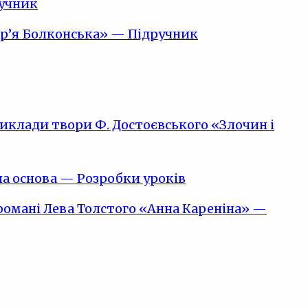
ручник
Мар’я Болконська» — Підручник
иклади твори Ф. Достоєвського «Злочин і
чна основа — Розробки уроків
 романі Лева Толстого «Анна Кареніна» —