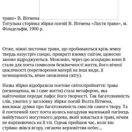
трави» В. Вітмена
Титульна сторінка збірки поезій В. Вітмена «Листя трави», м.
Філадельфія, 1900 р.
Отже, ніжні листочки трави, що пробиваються крізь земну
твердь назустріч сонцю, прикриті взимку снігом, щовесни
заново відроджуються. Можливо, через цю асоціацію вони й
стали для поета символом безкінечності життя, його вічної
циклічності (перетворення матерії на інші види, її
незнищенність, вічне оновлення світу).
Назва збірки відобразила поетове світосприйняття: трава
(незнищенна, як і саме життя) стала метафорою, яка
найточніше передає пафос його творчості. Так багатозначність
слів, ужитих у заголовку збірки поезій Волта Вітмена,
викликає думки про багатозначність смислів самого твору. Та
й поетичний хист поета колись нагадував маленький пагінець
майбутнього могутнього дерева, який ховається в траві, нічим
не вирізняючись на її тлі. Однак прийшов час, коли він
стрімко звівся вгору, сягаючи верховіттям небес...