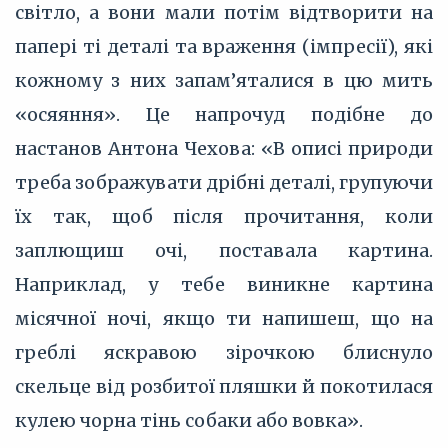
світло, а вони мали потім відтворити на
папері ті деталі та враження (імпресії), які
кожному з них запам’яталися в цю мить
«осяяння». Це напрочуд подібне до
настанов Антона Чехова: «В описі природи
треба зображувати дрібні деталі, групуючи
їх так, щоб після прочитання, коли
заплющиш очі, поставала картина.
Наприклад, у тебе виникне картина
місячної ночі, якщо ти напишеш, що на
греблі яскравою зірочкою блиснуло
скельце від розбитої пляшки й покотилася
кулею чорна тінь собаки або вовка».