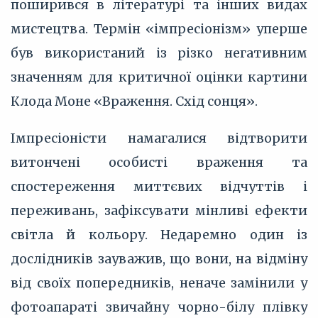
поширився в літературі та інших видах
мистецтва. Термін «імпресіонізм» уперше
був використаний із різко негативним
значенням для критичної оцінки картини
Клода Моне «Враження. Схід сонця».
Імпресіоністи намагалися відтворити
витончені особисті враження та
спостереження миттєвих відчуттів і
переживань, зафіксувати мінливі ефекти
світла й кольору. Недаремно один із
дослідників зауважив, що вони, на відміну
від своїх попередників, неначе замінили у
фотоапараті звичайну чорно-білу плівку