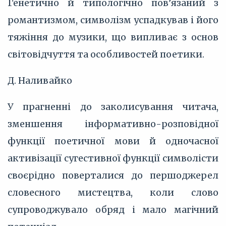
Генетично й типологічно пов’язаний з
романтизмом, символізм успадкував і його
тяжіння до музики, що випливає з основ
світовідчуття та особливостей поетики.
Д. Наливайко
У прагненні до заколисування читача,
зменшення інформативно-розповідної
функції поетичної мови й одночасної
активізації сугестивної функції символісти
своєрідно поверталися до першоджерел
словесного мистецтва, коли слово
супроводжувало обряд і мало магічний