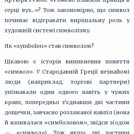
серці вух...»? Тож закономірно, що символ
починає відігравати вирішальну роль у
художній системі символізму.
Як
«symbolon
» став символом?
Цікавою є історія виникнення поняття
«символ». У Стародавній Греції незнайомі
люди (наприклад, торгові партнери)
упізнавали один одного навіть у чужих
краях, попередньо з’єднавши дві частини
дощечки, завчасно розламаної навпіл (нона
й називалася «симболоном», звідси з(одом
— «символ»). Тож якщо дві частини