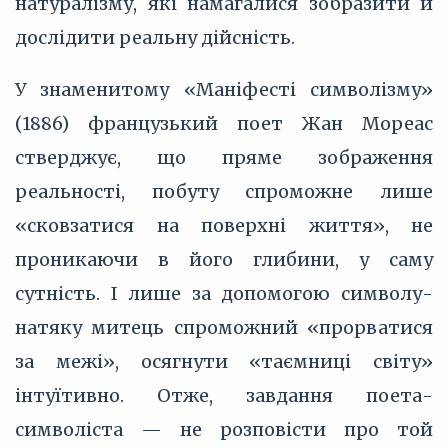
натуралізму, які намагалися зобразити й
дослідити реальну дійсність.
У знаменитому «Маніфесті символізму»
(1886) французький поет Жан Мореас
стверджує, що пряме зображення
реальності, побуту спроможне лише
«сковзатися на поверхні життя», не
проникаючи в його глибини, у саму
сутність. І лише за допомогою символу-
натяку митець спроможний «прорватися
за межі», осягнути «таємниці світу»
інтуїтивно. Отже, завдання поета-
символіста — не розповісти про той