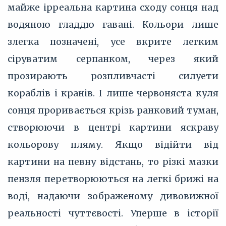
майже ірреальна картина сходу сонця над
водяною гладдю гавані. Кольори лише
злегка позначені, усе вкрите легким
сіруватим серпанком, через який
прозирають розпливчасті силуети
кораблів і кранів. І лише червоняста куля
сонця проривається крізь ранковий туман,
створюючи в центрі картини яскраву
кольорову пляму. Якщо відійти від
картини на певну відстань, то різкі мазки
пензля перетворюються на легкі брижі на
воді, надаючи зображеному дивовижної
реальності чуттєвості. Уперше в історії