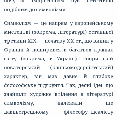
почуття імпресіонізм був естетично
подібним до символізму.
Символізм — це напрям у європейському
мистецтві (зокрема, літературі) останньої
третини XIX — початку XX ст., що виник у
Франції й поширився в багатьох країнах
світу (зокрема, в Україні). Попри свій
новаторський (ранньомодерністський)
характер, він мав давнє й глибоке
філософське підґрунтя. Так, деякі ідеї, що
знайшли художнє втілення в літературі
символізму, належали ще
давньогрецькому філософу-ідеалісту