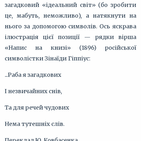
загадковий «ідеальний світ» (бо зробити
це, мабуть, неможливо), а натякнути на
нього за допомогою символів. Ось яскрава
ілюстрація цієї позиції — рядки вірша
«Напис на книзі» (1896) російської
символістки Зінаїди Гіппіус:
...Раба я загадкових
І незвичайних снів,
Та для речей чудових
Нема тутешніх слів.
Переклад Ю. Ковбасенка