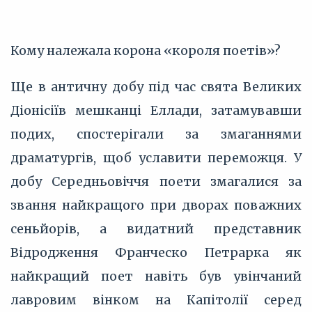
Кому належала корона «короля поетів»?
Ще в античну добу під час свята Великих
Діонісіїв мешканці Еллади, затамувавши
подих, спостерігали за змаганнями
драматургів, щоб уславити переможця. У
добу Середньовіччя поети змагалися за
звання найкращого при дворах поважних
сеньйорів, а видатний представник
Відродження Франческо Петрарка як
найкращий поет навіть був увінчаний
лавровим вінком на Капітолії серед