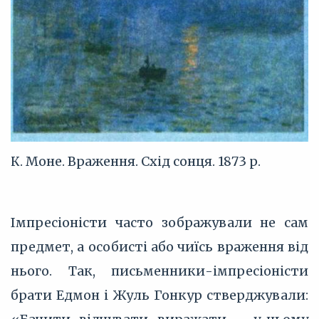
К. Моне. Враження. Схід сонця. 1873 р.
Імпресіоністи часто зображували не сам
предмет, а особисті або чиїсь враження від
нього. Так, письменники-імпресіоністи
брати Едмон і Жуль Гонкур стверджували: