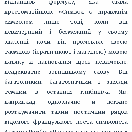
віднайшов формулу, яка стала
хрестоматійною: «Символ є справжнім
символом лише тоді, коли він
невичерпний і безмежний у своєму
значенні, коли він промовляє своєю
таємною (ієратичною1 і магічною) мовою
натяку й навіювання щось невимовне,
неадекватне зовнішньому слову. Він
багатоликий, багатозначний і завжди
темний в останній глибині»2. Як,
наприклад, однозначно й логічно
розтлумачити такий поетичний рядок
відомого французького поета-символіста
Артюра Рембо: «Рожево плакала зірниця в