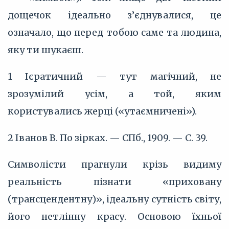
дощечок ідеально з’єднувалися, це
означало, що перед тобою саме та людина,
яку ти шукаєш.
1 Ієратичний — тут магічний, не
зрозумілий усім, а той, яким
користувались жерці («утаємничені»).
2 Іванов В. По зірках. — СПб., 1909. — С. 39.
Символісти прагнули крізь видиму
реальність пізнати «приховану
(трансцендентну)», ідеальну сутність світу,
його нетлінну красу. Основою їхньої