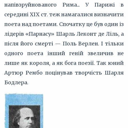
напівзруйнованого Рима... У Парижі в
середині XIX ст. теж намагалися визначити
поета над поетами. Спочатку це був один із
лідерів «Парнасу» Шарль Леконт де Ліль, а
після його смерті — Поль Верлен. І тільки
одного поета інший геній звеличив не
лише як короля, а як бога поезії. Так юний
Артюр Рембо поцінував творчість Шарля
Бодлера.