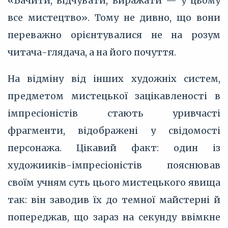
«Бачити, відчувати, виражати — у цьому
все мистецтво». Тому не дивно, що вони
переважно орієнтувалися не на розум
читача-глядача, а на його почуття.
На відміну від інших художніх систем,
предметом мистецької зацікавленості в
імпресіоністів стають уривчасті
фрагменти, відображені у свідомості
персонажа. Цікавий факт: один із
художииків-імпресіоністів пояснював
своїм учням суть цього мистецького явища
так: він заводив їх до темної майстерні й
попереджав, що зараз на секунду ввімкне