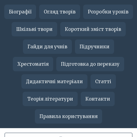
Біографії
Огляд творів
Розробки уроків
Шкільні твори
Короткий зміст творів
Гайди для учнів
Підручники
Хрестоматія
Підготовка до переказу
Дидактичні матеріали
Статті
Теорія літератури
Контакти
Правила користування