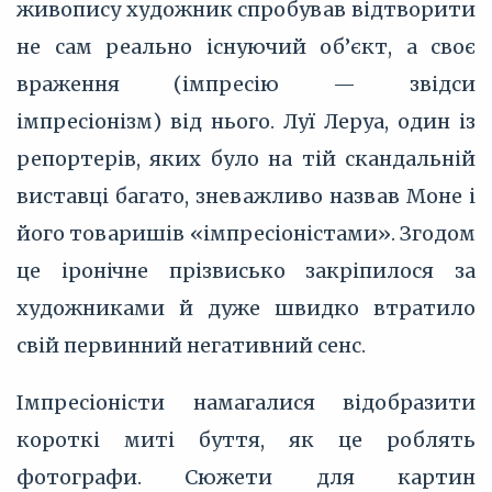
живопису художник спробував відтворити
не сам реально існуючий об’єкт, а своє
враження (імпресію — звідси
імпресіонізм) від нього. Луї Леруа, один із
репортерів, яких було на тій скандальній
виставці багато, зневажливо назвав Моне і
його товаришів «імпресіоністами». Згодом
це іронічне прізвисько закріпилося за
художниками й дуже швидко втратило
свій первинний негативний сенс.
Імпресіоністи намагалися відобразити
короткі миті буття, як це роблять
фотографи. Сюжети для картин