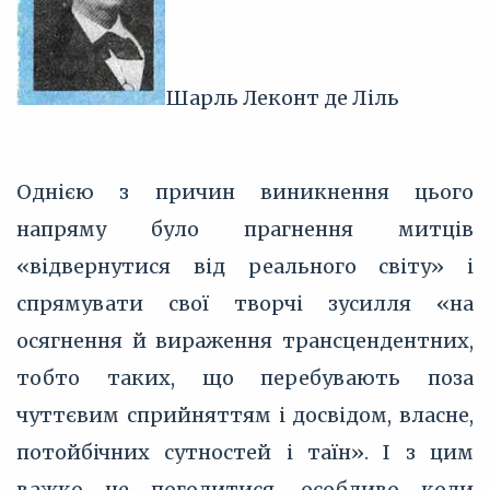
Шарль Леконт де Ліль
Однією з причин виникнення цього
напряму було прагнення митців
«відвернутися від реального світу» і
спрямувати свої творчі зусилля «на
осягнення й вираження трансцендентних,
тобто таких, що перебувають поза
чуттєвим сприйняттям і досвідом, власне,
потойбічних сутностей і таїн». І з цим
важко не погодитися, особливо коли