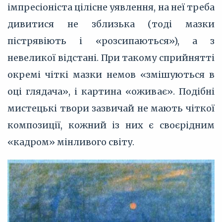
імпресіоніста цілісне уявлення, на неї треба
дивитися не зблизька (тоді мазки
пістрявіють і «розсипаються»), а з
невеликої відстані. При такому сприйнятті
окремі чіткі мазки немов «змішуються в
оці глядача», і картина «оживає». Подібні
мистецькі твори зазвичай не мають чіткої
композиції, кожний із них є своєрідним
«кадром» мінливого світу.