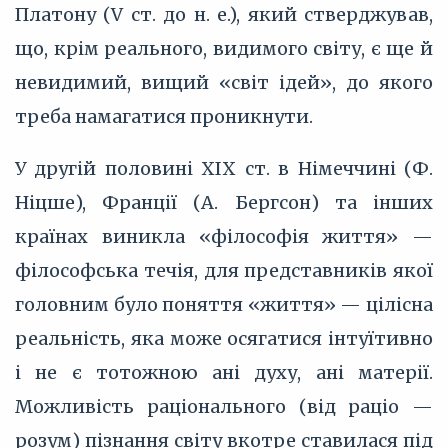
Платону (V ст. до н. е.), який стверджував,
що, крім реального, видимого світу, є ще й
невидимий, вищий «світ ідей», до якого
треба намагатися проникнути.
У другій половині XIX ст. в Німеччині (Ф.
Ніцше), Франції (А. Бергсон) та інших
країнах виникла «філософія життя» —
філософська течія, для представників якої
головним було поняття «життя» — цілісна
реальність, яка може осягатися інтуїтивно
і не є тотожною ані духу, ані матерії.
Можливість раціонального (від раціо —
розум) пізнання світу вкотре ставилася під