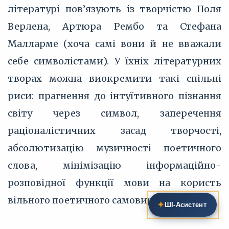
літературі пов’язують із творчістю Поля
Верлена, Артюра Рембо та Стефана
Малларме (хоча самі вони й не вважали
себе символістами). У їхніх літературних
творах можна виокремити такі спільні
риси: прагнення до інтуїтивного пізнання
світу через символ, заперечення
раціоналістичних засад творчості,
абсолютизацію музичності поетичного
слова, мінімізацію інформаційно-
розповідної функції мови на користь
вільного поетичного самовираження.
✦
ШІ‑Асистент