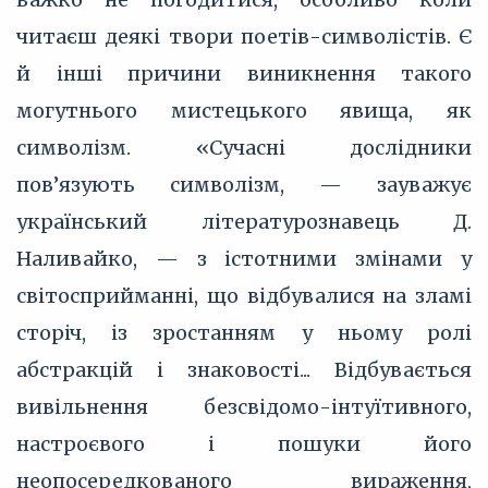
читаєш деякі твори поетів-символістів. Є
й інші причини виникнення такого
могутнього мистецького явища, як
символізм. «Сучасні дослідники
пов’язують символізм, — зауважує
український літературознавець Д.
Наливайко, — з істотними змінами у
світосприйманні, що відбувалися на зламі
сторіч, із зростанням у ньому ролі
абстракцій і знаковості... Відбувається
вивільнення безсвідомо-інтуїтивного,
настроєвого і пошуки його
неопосередкованого вираження,