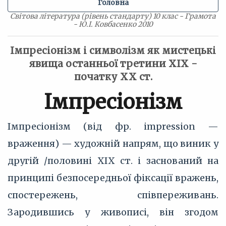
Головна
Світова література (рівень стандарту) 10 клас - Грамота
- Ю.І. Ковбасенко 2010
Імпресіонізм і символізм як мистецькі
явища останньої третини XIX -
початку XX ст.
Імпресіонізм
Імпресіонізм (від фр. impression —
враження) — художній напрям, що виник у
другій /половині XIX ст. і заснований на
принципі безпосередньої фіксації вражень,
спостережень, співпереживань.
Зародившись у живописі, він згодом