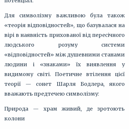
потенціал.
Для символізму важливою була також
«теорія відповідностей», що базувалася на
вірі в наявність прихованої від пересічного
людського розуму системи
«відповідностей» між душевними станами
людини і «знаками» їх виявлення у
видимому світі. Поетичне втілення цієї
теорії — сонет Шарля Бодлера, якого
вважають предтечею символізму:
Природа — храм живий, де зротоють
колони