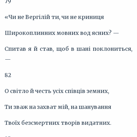
79
«Чи не Вергілій ти, чи не криниця
Широкоплинних мовних вод ясних? —
Спитав я й став, щоб в шані поклониться,
—
82
О світло й честь усіх співців земних,
Ти зваж на захват мій, на шанування
Твоїх безсмертних творів видатних.