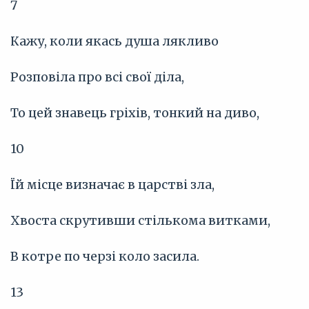
7
Кажу, коли якась душа лякливо
Розповіла про всі свої діла,
То цей знавець гріхів, тонкий на диво,
10
Їй місце визначає в царстві зла,
Хвоста скрутивши стількома витками,
В котре по черзі коло засила.
13