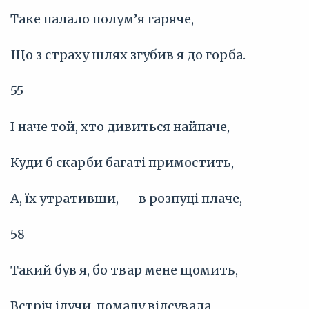
Таке палало полум’я гаряче,
Що з страху шлях згубив я до горба.
55
І наче той, хто дивиться найпаче,
Куди б скарби багаті примостить,
А, їх утративши, — в розпуці плаче,
58
Такий був я, бо твар мене щомить,
Встріч ідучи, помалу відсувала