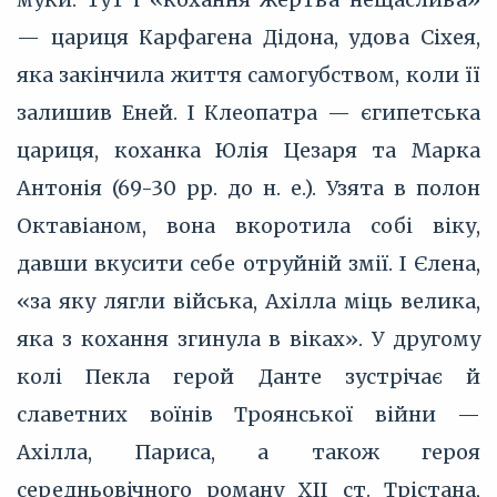
— цариця Карфагена Дідона, удова Сіхея,
яка закінчила життя самогубством, коли її
залишив Еней. І Клеопатра — єгипетська
цариця, коханка Юлія Цезаря та Марка
Антонія (69-30 рр. до н. е.). Узята в полон
Октавіаном, вона вкоротила собі віку,
давши вкусити себе отруйній змії. І Єлена,
«за яку лягли війська, Ахілла міць велика,
яка з кохання згинула в віках». У другому
колі Пекла герой Данте зустрічає й
славетних воїнів Троянської війни —
Ахілла, Париса, а також героя
середньовічного роману XII ст. Трістана,