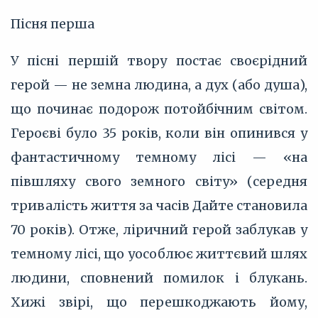
Пісня перша
У пісні першій твору постає своєрідний
герой — не земна людина, а дух (або душа),
що починає подорож потойбічним світом.
Героєві було 35 років, коли він опинився у
фантастичному темному лісі — «на
півшляху свого земного світу» (середня
тривалість життя за часів Дайте становила
70 років). Отже, ліричний герой заблукав у
темному лісі, що уособлює життєвий шлях
людини, сповнений помилок і блукань.
Хижі звірі, що перешкоджають йому,