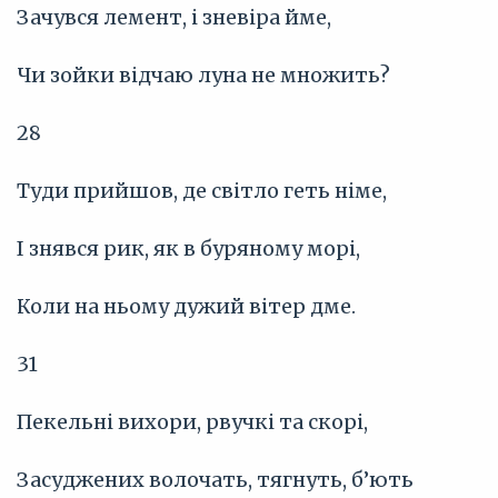
Зачувся лемент, і зневіра йме,
Чи зойки відчаю луна не множить?
28
Туди прийшов, де світло геть німе,
І знявся рик, як в буряному морі,
Коли на ньому дужий вітер дме.
31
Пекельні вихори, рвучкі та скорі,
Засуджених волочать, тягнуть, б’ють