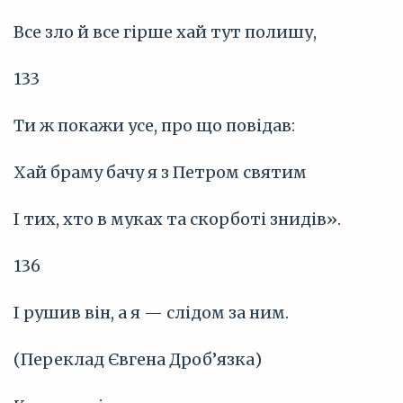
Все зло й все гірше хай тут полишу,
133
Ти ж покажи усе, про що повідав:
Хай браму бачу я з Петром святим
І тих, хто в муках та скорботі знидів».
136
І рушив він, а я — слідом за ним.
(Переклад Євгена Дроб’язка)