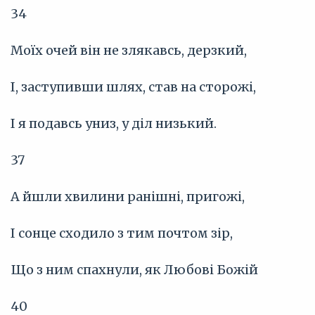
34
Моїх очей він не злякавсь, дерзкий,
І, заступивши шлях, став на сторожі,
І я подавсь униз, у діл низький.
37
А йшли хвилини ранішні, пригожі,
І сонце сходило з тим почтом зір,
Що з ним спахнули, як Любові Божій
40