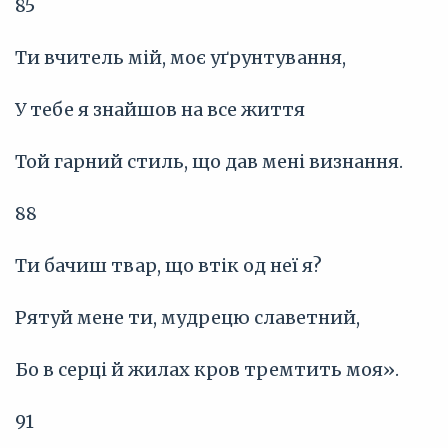
85
Ти вчитель мій, моє уґрунтування,
У тебе я знайшов на все життя
Той гарний стиль, що дав мені визнання.
88
Ти бачиш твар, що втік од неї я?
Рятуй мене ти, мудрецю славетний,
Бо в серці й жилах кров тремтить моя».
91