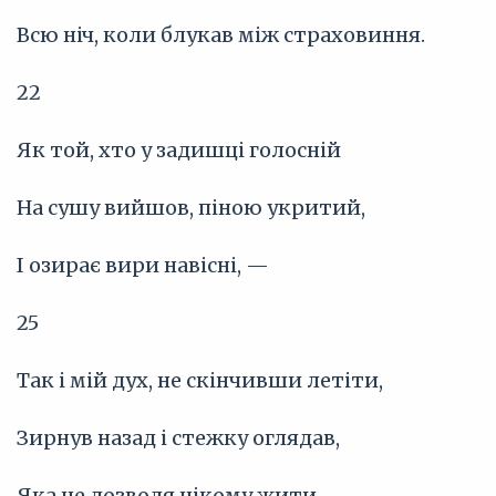
Всю ніч, коли блукав між страховиння.
22
Як той, хто у задишці голосній
На сушу вийшов, піною укритий,
І озирає вири навісні, —
25
Так і мій дух, не скінчивши летіти,
Зирнув назад і стежку оглядав,
Яка не дозволя нікому жити.