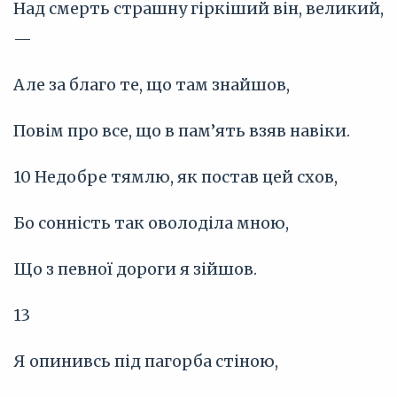
Над смерть страшну гіркіший він, великий,
—
Але за благо те, що там знайшов,
Повім про все, що в пам’ять взяв навіки.
10 Недобре тямлю, як постав цей схов,
Бо сонність так оволоділа мною,
Що з певної дороги я зійшов.
13
Я опинивсь під пагорба стіною,