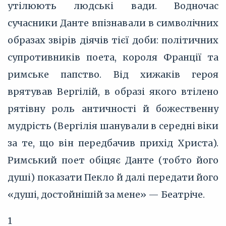
утілюють людські вади. Водночас
сучасники Данте впізнавали в символічних
образах звірів діячів тієї доби: політичних
супротивників поета, короля Франції та
римське папство. Від хижаків героя
врятував Вергілій, в образі якого втілено
рятівну роль античності й божественну
мудрість (Вергілія шанували в середні віки
за те, що він передбачив прихід Христа).
Римський поет обіцяє Данте (тобто його
душі) показати Пекло й далі передати його
«душі, достойнішій за мене» — Беатріче.
1