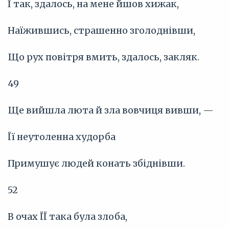
І так, здалось, на мене йшов хижак,
Наїжившись, страшенно зголоднівши,
Що рух повітря вмить, здалось, закляк.
49
Ще вийшла люта й зла вовчиця вивши, —
Її неутоленна худорба
Примушує людей конать збіднівши.
52
В очах ЇЇ така була злоба,