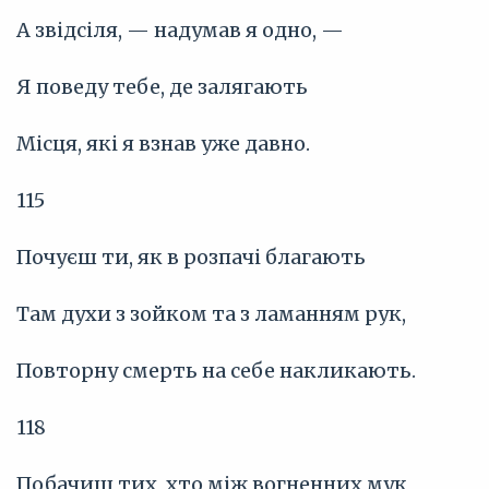
А звідсіля, — надумав я одно, —
Я поведу тебе, де залягають
Місця, які я взнав уже давно.
115
Почуєш ти, як в розпачі благають
Там духи з зойком та з ламанням рук,
Повторну смерть на себе накликають.
118
Побачиш тих, хто між вогненних мук