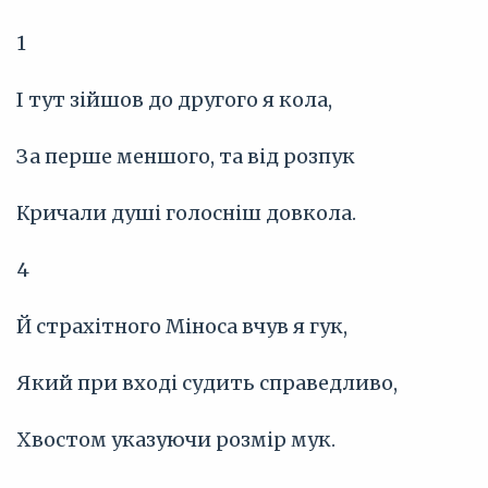
1
І тут зійшов до другого я кола,
За перше меншого, та від розпук
Кричали душі голосніш довкола.
4
Й страхітного Міноса вчув я гук,
Який при вході судить справедливо,
Хвостом указуючи розмір мук.