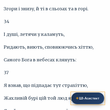
Згори і знизу, й ті в сльозах та в горі.
34
І душі, летячи у каламуть,
Ридають, виють, сповнюючись хіттю,
Самого Бога в небесах клянуть:
37
Я взнав, що підпадає тут страхіттю,
Жахливій бурі цій той люд яркий,
✦
ШІ‑Асистент