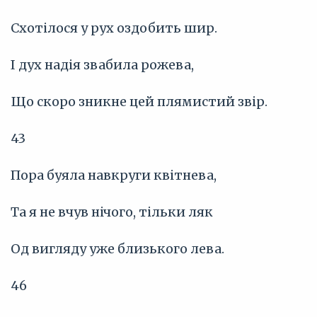
Схотілося у рух оздобить шир.
І дух надія звабила рожева,
Що скоро зникне цей плямистий звір.
43
Пора буяла навкруги квітнева,
Та я не вчув нічого, тільки ляк
Од вигляду уже близького лева.
46