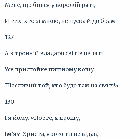
Мене, що бився у ворожій раті,
И тих, хто зі мною, не пуска й до брам.
127
А в тронній владаря світів палаті
Усе пристойне пишному кошу.
Щасливий той, хто буде там на святі!»
130
І я йому: «Поете, я прошу,
Ім’ям Христа, якого ти не відав,