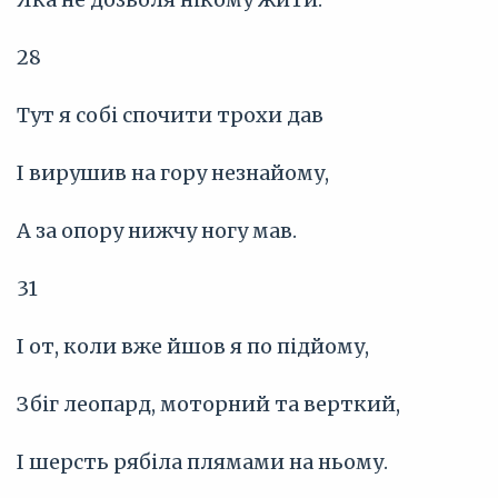
28
Тут я собі спочити трохи дав
І вирушив на гору незнайому,
А за опору нижчу ногу мав.
31
І от, коли вже йшов я по підйому,
Збіг леопард, моторний та верткий,
І шерсть рябіла плямами на ньому.