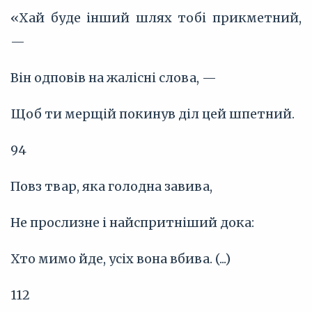
«Хай буде інший шлях тобі прикметний,
—
Він одповів на жалісні слова, —
Щоб ти мерщій покинув діл цей шпетний.
94
Повз твар, яка голодна завива,
Не прослизне і найспритніший дока:
Хто мимо йде, усіх вона вбива. (...)
112