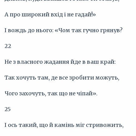
А про широкий вхід і не гадай!»
І вождь до нього: «Чом так гучно грянув?
22
Не з власного жадання йде в ваш край:
Так хочуть там, де все зробити можуть,
Чого захочуть, так що не чіпай».
25
І ось такий, що й камінь міг стривожить,