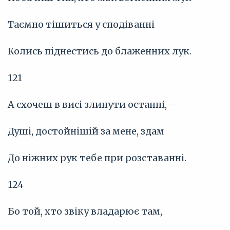
Таємно тішиться у сподіванні
Колись піднестись до блаженних лук.
121
А схочеш в висі злинути останні, —
Душі, достойнішій за мене, здам
До ніжних рук тебе при розставанні.
124
Бо той, хто звіку владарює там,