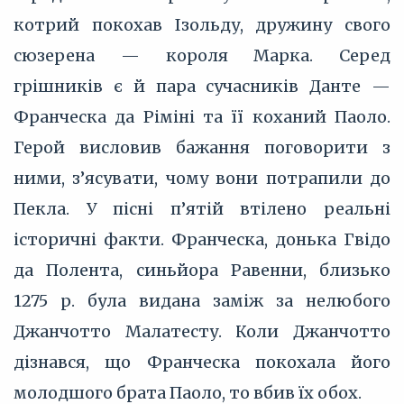
котрий покохав Ізольду, дружину свого
сюзерена — короля Марка. Серед
грішників є й пара сучасників Данте —
Франческа да Ріміні та її коханий Паоло.
Герой висловив бажання поговорити з
ними, з’ясувати, чому вони потрапили до
Пекла. У пісні п’ятій втілено реальні
історичні факти. Франческа, донька Гвідо
да Полента, синьйора Равенни, близько
1275 р. була видана заміж за нелюбого
Джанчотто Малатесту. Коли Джанчотто
дізнався, що Франческа покохала його
молодшого брата Паоло, то вбив їх обох.