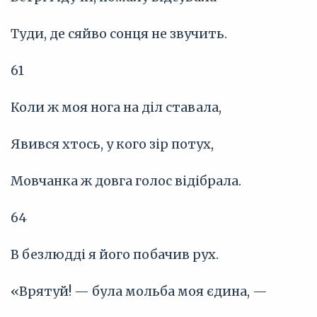
Туди, де сяйво сонця не звучить.
61
Коли ж моя нога на діл ставала,
Явився хтось, у кого зір потух,
Мовчанка ж довга голос відібрала.
64
В безлюдді я його побачив рух.
«Врятуй! — була мольба моя єдина, —