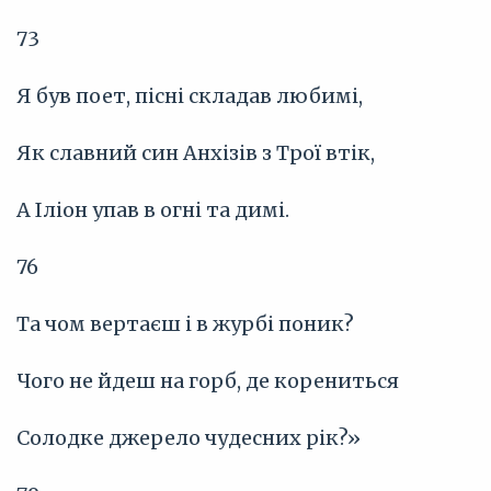
73
Я був поет, пісні складав любимі,
Як славний син Анхізів з Трої втік,
А Іліон упав в огні та димі.
76
Та чом вертаєш і в журбі поник?
Чого не йдеш на горб, де корениться
Солодке джерело чудесних рік?»