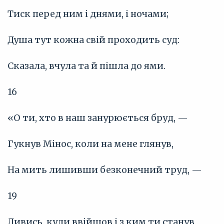
Тиск перед ним і днями, і ночами;
Душа тут кожна свій проходить суд:
Сказала, вчула та й пішла до ями.
16
«О ти, хто в наш занурюється бруд, —
Гукнув Мінос, коли на мене глянув,
На мить лишивши безконечний труд, —
19
Дивись, куди ввійшов і з ким ти станув,