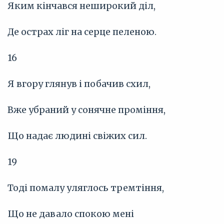
Яким кінчався неширокий діл,
Де острах ліг на серце пеленою.
16
Я вгору глянув і побачив схил,
Вже убраний у сонячне проміння,
Що надає людині свіжих сил.
19
Тоді помалу уляглось тремтіння,
Що не давало спокою мені