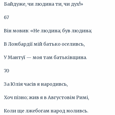
Байдуже, чи людина ти, чи дух!»
67
Він мовив: «Не людина; був людина;
В Ломбардії мій батько оселивсь,
У Мантуї — моя там батьківщина.
70
За Юлія часів я народивсь,
Хоч пізно; жив я в Августовім Римі,
Коли ще лжебогам народ моливсь.