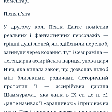
Коментарі
Пісня п’ята
У другому колі Пекла Данте помістив
реальних і фантастичних персонажів —
грішні душі людей, які здійснили перелюб,
загинули через кохання. Тут і Семіраміда —
легендарна ассирійська цариця, удова царя
Ніна, яка видала закон, що дозволяв шлюб
між близькими родичами (історичний
прототип її — ассирійська цариця
Шаммурамат, яка жила в IX ст. до н. е.).
Данте називає її «зрадливою» і прирікає на
муки. Тут і «кохання жертва нещаслива»