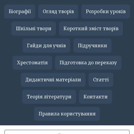
Біографії
Огляд творів
Розробки уроків
Шкільні твори
Короткий зміст творів
Гайди для учнів
Підручники
Хрестоматія
Підготовка до переказу
Дидактичні матеріали
Статті
Теорія літератури
Контакти
Правила користування