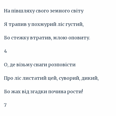
На півшляху свого земного світу
Я трапив у похмурий ліс густий,
Бо стежку втратив, млою оповиту.
4
О, де візьму снаги розповісти
Про ліс листатий цей, суворий, дикий,
Бо жах від згадки почина рости!
7