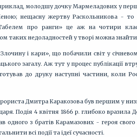
Наприклад, молодшу дочку Мармеладових у пер
 Леною; нещасну жертву Раскольникова - то
Табелем про ранги» це аж на чотири клас
ом таких недоладностей у творі можна знайти
Злочину і кари», що побачили світ у січневом
цького загалу. Аж тут у процес публікації втр
готував до друку наступні частини, коли Ро
рориста Дмитра Каракозова був першим у низці
 царя. Подія 4 квітня 1866 р. глибоко вразила
ав одного з братів Карамазових - героя свог
альнити всі події та ідеї сучасності.