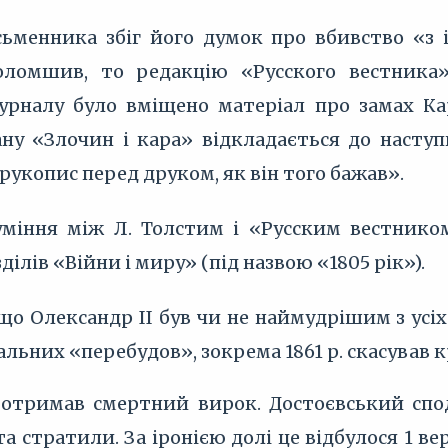
ьменника збіг його думок про вбивство «з
ломшив, то редакцію «Русского вестника»
урналу було вміщено матеріал про замах Кар
у «Злочин і кара» відкладається до наступн
рукопис перед друком, як він того бажав».
міння між Л. Толстим і «Русским вестнико
ілів «Війни і миру» (під назвою «1805 рік»).
о Олександр II був чи не наймудрішим з усіх 
альних «перебудов», зокрема 1861 р. скасував к
 отримав смертний вирок. Достоєвський спод
та стратили. За іронією долі це відбулося 1 