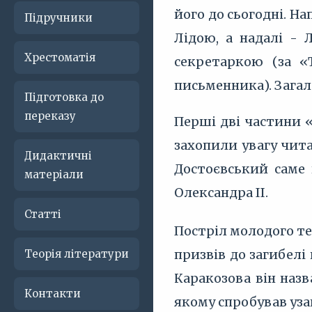
його до сьогодні. 
Підручники
Лідою, а надалі -
Хрестоматія
секретаркою (за «
письменника). Загал
Підготовка до
переказу
Перші дві частини «
захопили увагу чита
Дидактичні
Достоєвський саме 
матеріали
Олександра II.
Статті
Постріл молодого те
призвів до загибелі
Теорія літератури
Каракозова він назв
Контакти
якому спробував узаг