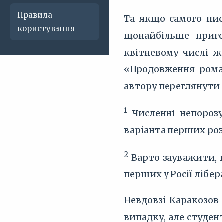
Правила
Та якщо самого пис
користування
щонайбільше приго
квітневому числі ж
«Продовження роман
автору переглянути 
1
Численні непорозу
варіанта перших розд
2
Варто зауважити, щ
перших у Росії лібер
Невдовзі Каракозов
випадку, але студен