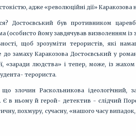
окістю, адже «революційні дії» Каракозова н
ся? Достоєвський був противником царев
ма (особисто йому завдячував визволенням із 
ивності, щоб зрозуміти терористів, які нам
 до замаху Каракозова Достоєвський у романі
еї, «заради людства» і тепер, може, із жахо
удента- терориста.
 що злочин Раскольникова ідеологічний, 
 Є в ньому й герой- детектив - слідчий Порф
ичну, похмуру, сучасну, «нашого часу випадок,