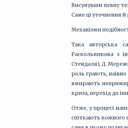
Висунувши певну тезу
Саме ці уточнення й
Механізми подібнос
Така авторська с
Раскольникова з і
Стендаля), Д. Мереж
роль грають, наївно 
вмирають непримире
криза, перехід до ін
Отже, у процесі нап
спіткають кожного зл
саме в цьому поляга