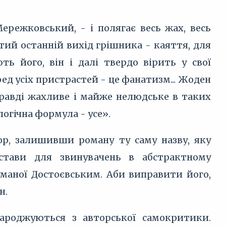
ережковський, - і полягає весь жах, весь
тий останній вихід грішника - каяття, для
ть його, він і далі твердо вірить у свої
ед усіх пристрастей - це фанатизм... Жоден
справді жахливе і майже нелюдське в таких
логічна формула - усе».
ор, залишивши роману ту саму назву, яку
дстави для звинувачень в абстрактному
думаної Достоєвським. Аби виправити його,
н.
 народжуються з авторської самокритики.