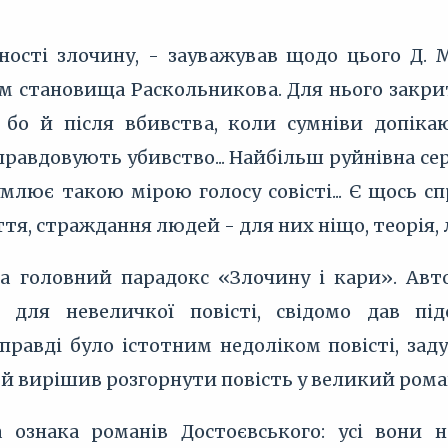
ності злочину, - зауважував щодо цього Д. М
зм становища Раскольникова. Для нього закри
 бо й після вбивства, коли сумніви допікаю
равдовують убивство... Найбільш руйнівна сер
умлює такою мірою голосу совісті... Є щось 
ття, страждання людей - для них ніщо, теорія, 
 головний парадокс «Злочину і кари». Авт
 для невеличкої повісті, свідомо дав пі
справді було істотним недоліком повісті, за
 й вирішив розгорнути повість у великий рома
а ознака романів Достоєвського: усі вони