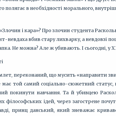
о полягає в необхідності морального, внутріш
.
 «Злочин і кара»? Про злочин студента Раскольн
нт-невдаха вбив стару лихварку, а невдовзі по
пка. Не можна? Але ж убивають. І сьогодні, у XX
ті
млет, переконаний, що мусить «направити звихн
ле має той самий соціально-сюжетний статус, 
ний покинути навчання. Та й убивцею Раскол
х філософських ідей, через загострене почут
равді, принц данський, який зневажає кривав