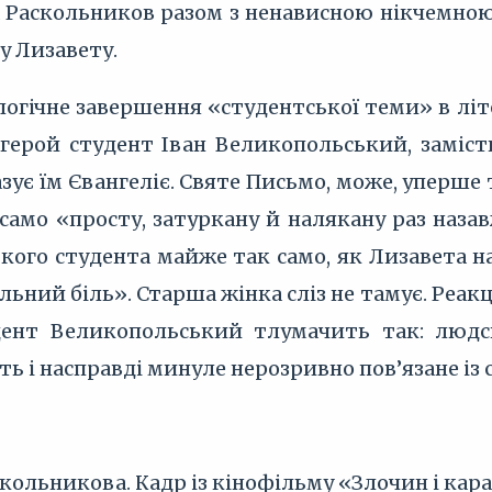
 а Раскольников разом з ненависною нікчемн
у Лизавету.
огічне завершення «студентської теми» в літер
Її герой студент Іван Великопольський, замі
зує їм Євангеліє. Святе Письмо, може, уперше
само «просту, затуркану й налякану раз назав
ького студента майже так само, як Лизавета 
ьний біль». Старша жінка сліз не тамує. Реакц
дент Великопольський тлумачить так: людсь
ть і насправді минуле нерозривно пов’язане із
скольникова. Кадр із кінофільму «Злочин і кара»