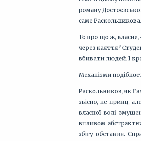
роману Достоєвськог
саме Раскольникова
То про що ж, власне,
через каяття? Студе
вбивати людей. І кра
Механізми подібнос
Раскольников, як Га
звісно, не принц, а
власної волі змуше
впливом абстрактни
збігу обставин. Сп