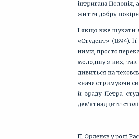
інтригана Полонія,
життя добру, покірн
І якщо вже шукати л
«Студент» (1894). 
ними, просто перека
молодшу з них, так 
дивиться на чеховс
«наче стримуючи сил
й зраду Петра сту
дев’ятнадцяти столі
П. Орленєв у ролі Ра