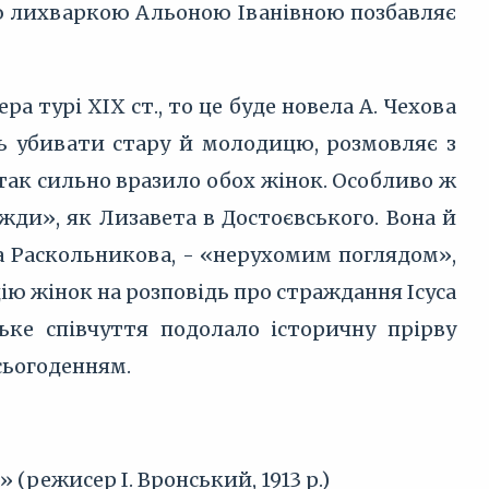
ою лихваркою Альоною Іванівною позбавляє
а турі XIX ст., то це буде новела А. Чехова
сть убивати стару й молодицю, розмовляє з
 так сильно вразило обох жінок. Особливо ж
жди», як Лизавета в Достоєвського. Вона й
на Раскольникова, - «нерухомим поглядом»,
ію жінок на розповідь про страждання Ісуса
ке співчуття подолало історичну прірву
 сьогоденням.
 (режисер І. Вронський, 1913 р.)