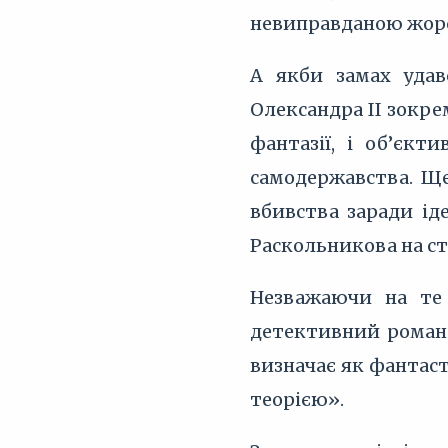
невиправданою жорст
А якби замах удав
Олександра II зокре
фантазії, і об’єкт
самодержавства. Ще
вбивства заради ід
Раскольникова на ст
Незважаючи на те
детективний роман.
визначає як фантаст
теорією».