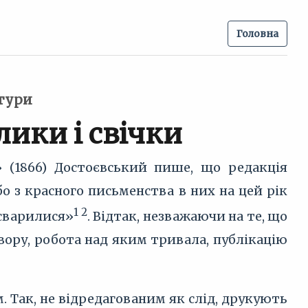
Головна
атури
лики і свічки
» (1866) Достоєвський пише, що редакція
о з красного письменства в них на цей рік
1 2
осварилися»
. Відтак, незважаючи на те, що
ору, робота над яким тривала, публікацію
. Так, не відредагованим як слід, друкують