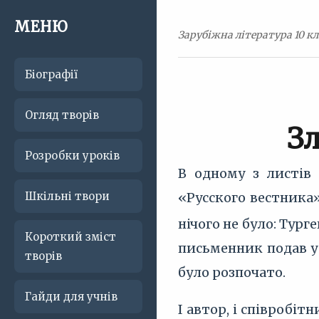
МЕНЮ
Зарубіжна література 10 кл
Біографії
Огляд творів
Зл
Розробки уроків
В одному з листів 
Шкільні твори
«Русского вестника»
нічого не було: Тур
Короткий зміст
письменник подав у
творів
було розпочато.
Гайди для учнів
І автор, і співробі