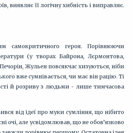
в, виявляє її логічну хибність і виправляє.
ням самокритичного героя. Порівнюючи
ератури (у творах Байрона, Лєрмонтова,
Печорін, Жульен повсякчас хизуються, ніби
ького вже сумнівається, чи має він рацію. Ті
сті й розриву з людьми - лише тимчасова
вся від ідеї про муки сумління, що нібито
ні очі, але усвідомлював, що не обов’язково
не завжди дорівнює першому. Остаточна ідея