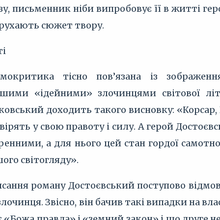
, письменник ніби випробовує її в житті герої
 рухають сюжет твору.
ті
амокритика тісно пов’язана із зображен
ншими «ідейними» злочинцями світової літ
ковський доходить такого висновку: «Корсар, 
вірять у свою правоту і силу. А герой Достоєвс
нними, а для нього цей стан гордої самотно
шого світогляду».
исання роману Достоєвський поступово відмови
очинця. Звісно, він бачив такі випадки на влас
є «Божа правда» і «земний закон» і що друге 