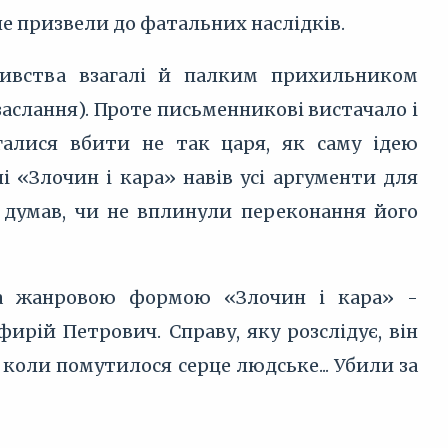
е призвели до фатальних наслідків.
бивства взагалі й палким прихильником
заслання). Проте письменникові вистачало і
агалися вбити не так царя, як саму ідею
 «Злочин і кара» навів усі аргументи для
м думав, чи не вплинули переконання його
за жанровою формою «Злочин і кара» -
ирій Петрович. Справу, яку розслідує, він
 коли помутилося серце людське... Убили за