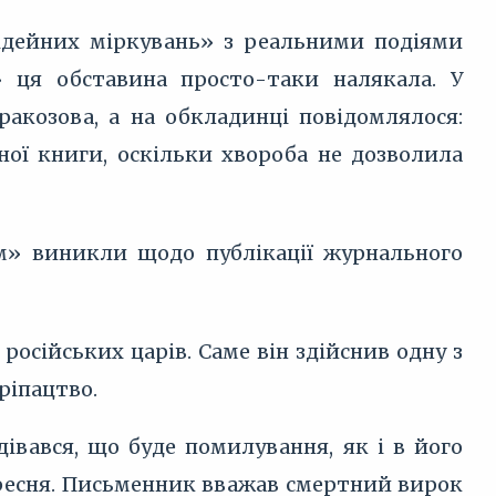
 ідейних міркувань» з реальними подіями
 ця обставина просто-таки налякала. У
акозова, а на обкладинці повідомлялося:
ої книги, оскільки хвороба не дозволила
м» виникли щодо публікації журнального
російських царів. Саме він здійснив одну з
ріпацтво.
івався, що буде помилування, як і в його
вересня. Письменник вважав смертний вирок