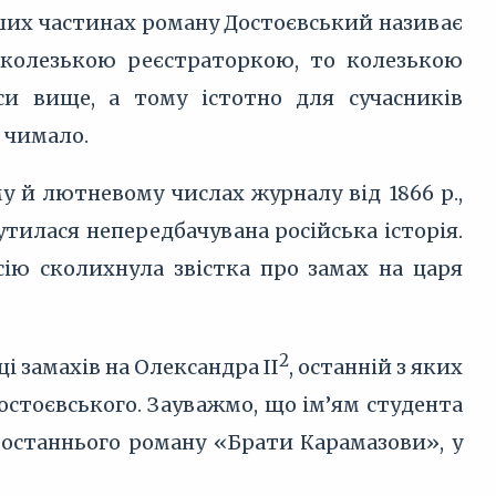
ших частинах роману Достоєвський називає
 колезькою реєстраторкою, то колезькою
и вище, а тому істотно для сучасників
 чимало.
у й лютневому числах журналу від 1866 р.,
утилася непередбачувана російська історія.
сію сколихнула звістка про замах на царя
2
 замахів на Олександра II
, останній з яких
 Достоєвського. Зауважмо, що ім’ям студента
о останнього роману «Брати Карамазови», у