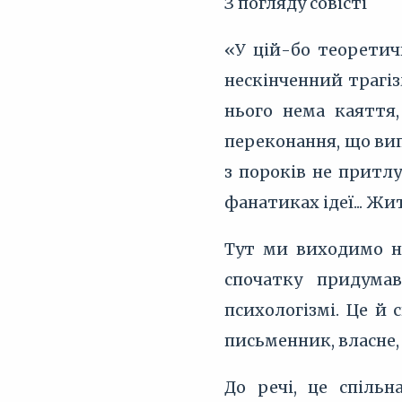
З погляду совісті
«У цій-бо теоретич
нескінченний трагі
нього нема каяття,
переконання, що вип
з пороків не притл
фанатиках ідеї... Жи
Тут ми виходимо на
спочатку придумав
психологізмі. Це й 
письменник, власне,
До речі, це спільн