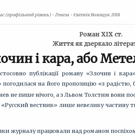
ас (профільний рівень) - Генеза - Євгенія Волощук 2018
Роман ХІХ ст.
Життя як дзеркало літер
очин і кара, або Мете
стосовно публікації роману «Злочин і кара
 погодилася на його пропозицію «з радістю, б
генев не пише нічого, а з Львом Толстим вони п
 «Русский вестник» лише невелику частину тв
тники журналу працювали над романом поспіхом