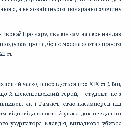
нього, а не зовнішнього, покарання злочину
икова? Про кару, яку він сам на себе наклав
шкодував про це, бо не можна ж отак просто
I ст.
ений час» (тепер ідеться про XIX ст.). Він,
що й шекспірівський герой, - студент, не з
ьников, як і Гамлет, стає насамперед під
тя відповідальності й унаслідок невдалого
ого узурпатора Клавдія, випадково убиває