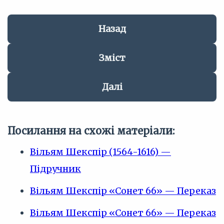
Назад
Зміст
Далі
Посилання на схожі матеріали:
Вільям Шекспір (1564-1616) —
Підручник
Вільям Шекспір «Сонет 66» — Переказ
Вільям Шекспір «Сонет 66» — Переказ