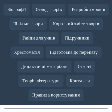
Біографії
Огляд творів
Розробки уроків
Шкільні твори
Короткий зміст творів
Гайди для учнів
Підручники
Хрестоматія
Підготовка до переказу
Дидактичні матеріали
Статті
Теорія літератури
Контакти
Правила користування