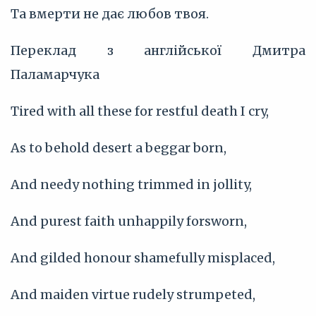
Та вмерти не дає любов твоя.
Переклад з англійської Дмитра
Паламарчука
Tired with all these for restful death I cry,
As to behold desert a beggar born,
And needy nothing trimmed in jollity,
And purest faith unhappily forsworn,
And gilded honour shamefully misplaced,
And maiden virtue rudely strumpeted,