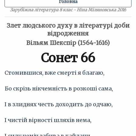
Головна
Зарубіжна література 8 клас - Ніна Міляновська 2016
Злет людського духу в літературі доби
відродження
Вільям Шекспір (1564-1616)
Сонет 66
Стомившися, вже смерті я благаю,
Бо скрізь нікчемність в розкоші сама,
І в злиднях честь доходить до одчаю,
І чистій вірності шляхів нема,
І силу неміч забива в кайдани,