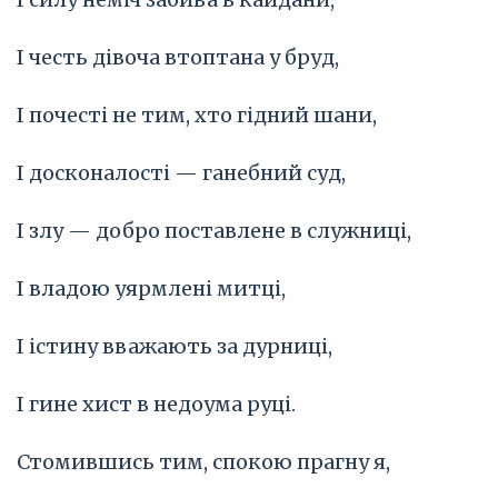
І честь дівоча втоптана у бруд,
І почесті не тим, хто гідний шани,
І досконалості — ганебний суд,
І злу — добро поставлене в служниці,
І владою уярмлені митці,
І істину вважають за дурниці,
І гине хист в недоума руці.
Стомившись тим, спокою прагну я,