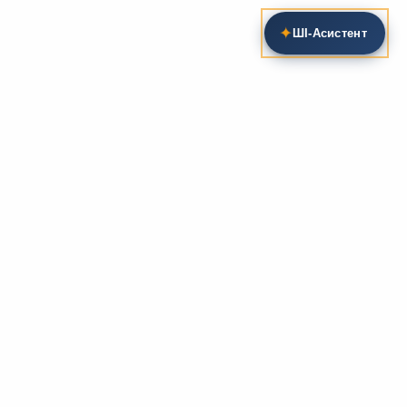
✦
ШІ‑Асистент
Пошук на сайті
Методика та розробки уроків
Фундаментом
zarlit.com
(з 2008 року) є фахові
розробки уроків
та
методика викладання
зарубіжної
літератури. Навколо цього базису формується
комплексна підтримка вчителя: від
планів-
конспектів
до
дидактичних матеріалів
, що
відповідають сучасним стандартам освіти та
програмам НУШ.
Супровідні навчальні ресурси
Для якісного засвоєння матеріалу ми пропонуємо
розгалужену систему допоміжних ресурсів:
біографії
письменників
, аналітичні
рецензії на твори
,