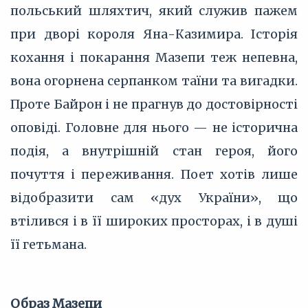
польський шляхтич, який служив пажем
при дворі короля Яна-Казимира. Історія
кохання і покарання Мазепи теж непевна,
вона огорнена серпанком таїни та вигадки.
Проте Байрон і не прагнув до достовірності
оповіді. Головне для нього — не історична
подія, а внутрішній стан героя, його
почуття і переживання. Поет хотів лише
відобразити сам «дух України», що
втілився і в її широких просторах, і в душі
її гетьмана.
Образ Мазепи