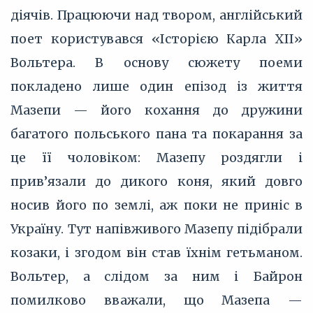
діячів. Працюючи над твором, англійський
поет користувався «Історією Карла XII»
Вольтера. В основу сюжету поеми
покладено лише один епізод із життя
Мазепи — його кохання до дружини
багатого польського пана та покарання за
це її чоловіком: Мазепу роздягли і
прив’язали до дикого коня, який довго
носив його по землі, аж поки не приніс в
Україну. Тут напівживого Мазепу підібрали
козаки, і згодом він став їхнім гетьманом.
Вольтер, а слідом за ним і Байрон
помилково вважали, що Мазепа —