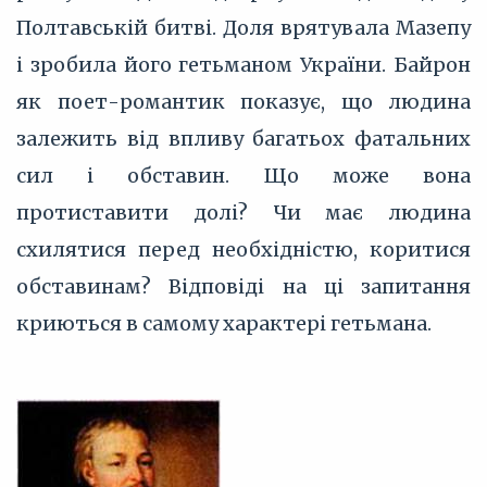
Полтавській битві. Доля врятувала Мазепу
і зробила його гетьманом України. Байрон
як поет-романтик показує, що людина
залежить від впливу багатьох фатальних
сил і обставин. Що може вона
протиставити долі? Чи має людина
схилятися перед необхідністю, коритися
обставинам? Відповіді на ці запитання
криються в самому характері гетьмана.