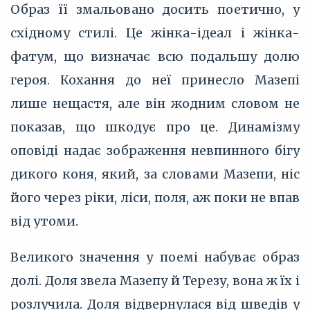
Образ її змальовано досить поетично, у
східному стилі. Це жінка-ідеал і жінка-
фатум, що визначає всю подальшу долю
героя. Кохання до неї принесло Мазепі
лише нещастя, але він жодним словом не
показав, що шкодує про це. Динамізму
оповіді надає зображення невпинного бігу
дикого коня, який, за словами Мазепи, ніс
його через ріки, ліси, поля, аж поки не впав
від утоми.
Великого значення у поемі набуває образ
долі. Доля звела Мазепу й Терезу, вона ж їх і
розлучила. Доля відвернулася від шведів у