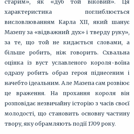
старим», як «дуб той віковий». Ця
характеристика поглиблюється
висловлюванням Карла XII, який шанує
Мазепу за «відважний дух» і тверду руку»,
за те, що той не кидається словами, а
більше робить, ніж говорить. Схвальна
оцінка із вуст уславленого короля-воїна
одразу робить образ героя піднесеним і
начебто ідеальним. Але Мазепа сам розвіює
це враження. На прохання короля він
розповідає незвичайну історію з часів своєї
молодості, що становить основну частину
твору, яку обрамляють події 1709 року.