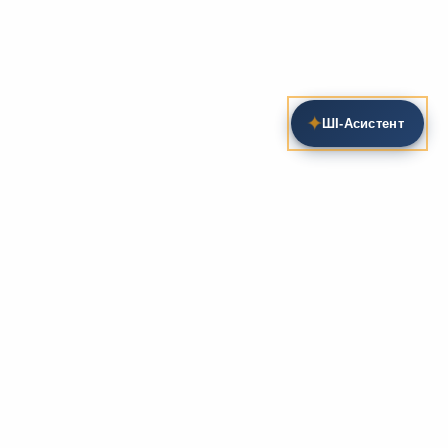
✦
ШІ‑Асистент
Пошук на сайті
Методика та розробки уроків
Фундаментом
zarlit.com
(з 2008 року) є фахові
розробки уроків
та
методика викладання
зарубіжної
літератури. Навколо цього базису формується
комплексна підтримка вчителя: від
планів-
конспектів
до
дидактичних матеріалів
, що
відповідають сучасним стандартам освіти та
програмам НУШ.