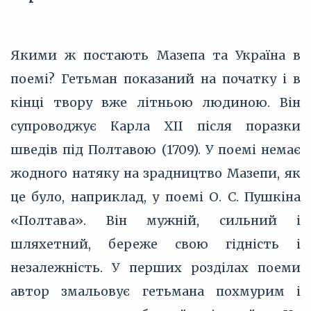
Якими ж постають Мазепа та Україна в
поемі? Гетьман показаний на початку і в
кінці твору вже літньою людиною. Він
супроводжує Карла XII після поразки
шведів під Полтавою (1709). У поемі немає
жодного натяку на зрадництво Мазепи, як
це було, наприклад, у поемі О. С. Пушкіна
«Полтава». Він мужній, сильний і
шляхетний, береже свою гідність і
незалежність. У перших розділах поеми
автор змальовує гетьмана похмурим і