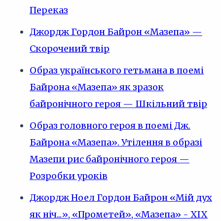
Переказ
Джордж Гордон Байрон «Мазепа» —
Скорочений твір
Образ українського гетьмана в поемі
Байрона «Мазепа» як зразок
байронічного героя — Шкільний твір
Образ головного героя в поемі Дж.
Байрона «Мазепа». Утілення в образі
Мазепи рис байронічного героя —
Розробки уроків
Джордж Ноел Гордон Байрон «Мій дух
як ніч...», «Прометей», «Мазепа» - XIX