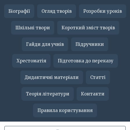
Біографії
Огляд творів
Розробки уроків
Шкільні твори
Короткий зміст творів
Гайди для учнів
Підручники
Хрестоматія
Підготовка до переказу
Дидактичні матеріали
Статті
Теорія літератури
Контакти
Правила користування