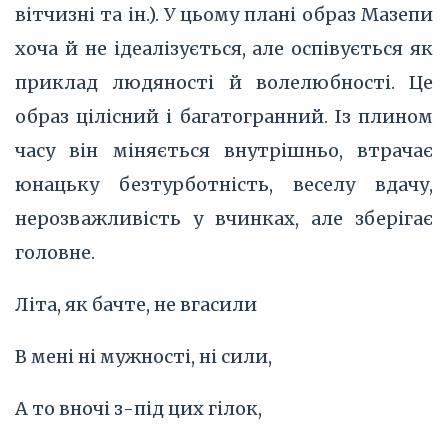
вітчизні та ін.). У цьому плані образ Мазепи
хоча й не ідеалізується, але оспівується як
приклад людяності й волелюбності. Це
образ цілісний і багатогранний. Із плином
часу він міняється внутрішньо, втрачає
юнацьку безтурботність, веселу вдачу,
нерозважливість у вчинках, але зберігає
головне.
Літа, як бачте, не вгасили
В мені ні мужності, ні сили,
А то вночі з-під цих гілок,