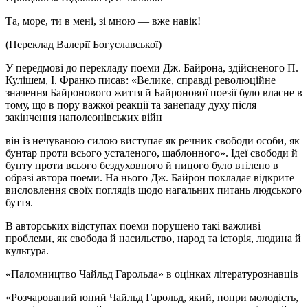
Та, море, ти в мені, зі мною — вже навік!
(Переклад Валерії Богуславської)
У передмові до перекладу поеми Дж. Байрона, здійсненого П.
Кулішем, І. Франко писав: «Велике, справді революційне
значення Байронового життя й Байронової поезії було власне в
тому, що в пору важкої реакції та занепаду духу після
закінчення наполеонівських війн
він із нечуваною силою виступає як речник свободи особи, як
бунтар проти всього усталеного, шаблонного». Ідеї свободи й
бунту проти всього бездуховного й ницого було втілено в
образі автора поеми. На нього Дж. Байрон покладає відкрите
висловлення своїх поглядів щодо нагальних питань людського
буття.
В авторських відступах поеми порушено такі важливі
проблеми, як свобода й насильство, народ та історія, людина й
культура.
«Паломництво Чайльд Гарольда» в оцінках літературознавців
«Розчарований юний Чайльд Гарольд, який, попри молодість,