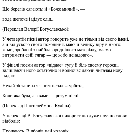
Що берегів сягають; й «Боже милий», —
вода шепоче і цілує слід...
(Переклад Валерії Богуславської)
У четвертій пісні автор говорить уже не тільки від свого імені,
а й від усього свого покоління, маючи велику віру в нього:
«..ми, зроблені з найблагороднішого матеріалу, маємо
витримати свій тягар — це ж бо ненадовго».
У фіналі поеми автор «віддає» тугу й біль своєму героєві,
залишаючи його остаточно й водночас даючи читачам нову
надію:
Нехай зістанеться з ним печаль-турбота,
Коли яка була, а з вами — розум пісні.
(Переклад Пантелеймона Куліша)
У перекладі В. Богуславської використано дуже влучно слово
відболів:
Прощаюсь. Відболів цей чоловік.