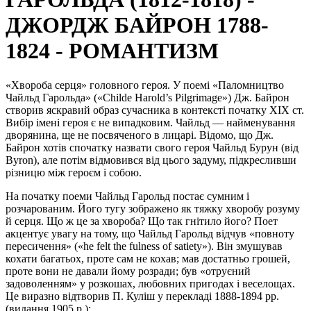
ДЖОРДЖ БАЙРОН 1788-
1824 - РОМАНТИЗМ
«Хвороба серця» головного героя. У поемі «Паломництво
Чайльд Гарольда» («Childe Harold’s Pilgrimage») Дж. Байрон
створив яскравий образ сучасника в контексті початку XIX ст.
Вибір імені героя є не випадковим. Чайльд — найменування
дворянина, ще не посвяченого в лицарі. Відомо, що Дж.
Байрон хотів спочатку назвати свого героя Чайльд Бурун (від
Byron), але потім відмовився від цього задуму, підкресливши
різницю між героєм і собою.
На початку поеми Чайльд Гарольд постає сумним і
розчарованим. Його тугу зображено як тяжку хворобу розуму
й серця. Що ж це за хвороба? Що так гнітило його? Поет
акцентує увагу на тому, що Чайльд Гарольд відчув «повноту
пересичення» («he felt the fulness of satiety»). Він змушував
кохати багатьох, проте сам не кохав; мав достатньо грошей,
проте вони не давали йому розради; був «отруєний
задоволенням» у розкошах, любовних пригодах і веселощах.
Це виразно відтворив П. Куліш у перекладі 1888-1894 рр.
(видання 1905 р.):