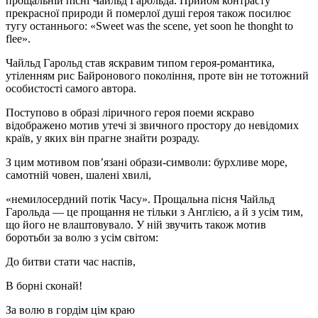
прощальній пісні Чайльд Гарольда. Прийом контрасту
прекрасної природи й померлої душі героя також посилює
тугу останнього: «Sweet was the scene, yet soon he thonght to
flee».
Чайльд Гарольд став яскравим типом героя-романтика,
утіленням рис Байронового покоління, проте він не тотожний
особистості самого автора.
Поступово в образі ліричного героя поеми яскраво
відображено мотив утечі зі звичного простору до невідомих
країв, у яких він прагне знайти розраду.
З цим мотивом пов’язані образи-символи: бурхливе море,
самотній човен, шалені хвилі,
«немилосердний потік Часу». Прощальна пісня Чайльд
Гарольда — це прощання не тільки з Англією, а й з усім тим,
що його не влаштовувало. У ній звучить також мотив
боротьби за волю з усім світом:
До битви стати час наспів,
В борні сконай!
За волю в гордім цім краю