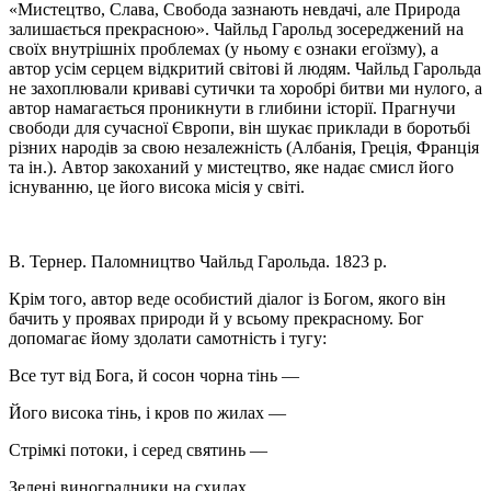
«Мистецтво, Слава, Свобода зазнають невдачі, але Природа
залишається прекрасною». Чайльд Гарольд зосереджений на
своїх внутрішніх проблемах (у ньому є ознаки егоїзму), а
автор усім серцем відкритий світові й людям. Чайльд Гарольда
не захоплювали криваві сутички та хоробрі битви ми нулого, а
автор намагається проникнути в глибини історії. Прагнучи
свободи для сучасної Європи, він шукає приклади в боротьбі
різних народів за свою незалежність (Албанія, Греція, Франція
та ін.). Автор закоханий у мистецтво, яке надає смисл його
існуванню, це його висока місія у світі.
В. Тернер. Паломництво Чайльд Гарольда. 1823 р.
Крім того, автор веде особистий діалог із Богом, якого він
бачить у проявах природи й у всьому прекрасному. Бог
допомагає йому здолати самотність і тугу:
Все тут від Бога, й сосон чорна тінь —
Його висока тінь, і кров по жилах —
Стрімкі потоки, і серед святинь —
Зелені виноградники на схилах,