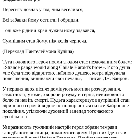
Переситу дознав у тім, чим веселився;
Всі забавки йому остигли і обридли.
Тоді вже рідний край чужим йому здавався,
Сумнішим став йому, ніж келія чернеча.
(Переклад Пантелеймона Куліша)
Туга головного героя поеми згодом стає нездоланним болем:
«Stranqe pangs would along Chilale Harold’s brow». Його душа
«не була тією відкритою, наївною душею, котра відчувала
полегшення, виливаючи свої печалі», — писав Дж. Байрон.
У перших двох піснях домінують мотиви розчарування,
самотності, утоми, хвороби розуму й серця, невимовного
болю та навіть смерті. Нудьга характеризує внутрішній стан
ліричного героя й водночас поширюється на все Байронове
покоління, утілюючи духовний занепад тогочасного
суспільства.
Увиразнюють тужливий настрій героя образи темряви,
занедбаного вогнища, покинутого дому. Про них ідеться в