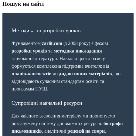
Пошук на сайті
Методика та розробки уроків
Фундаментом
zarlit.com
(з 2008 року) є фахові
розробки уроків
та
методика викладання
зарубіжної літератури. Навколо цього базису
формується комплексна підтримка вчителя: від
планів-конспектів
до
дидактичних матеріалів
, що
відповідають сучасним стандартам освіти та
програмам НУШ.
Супровідні навчальні ресурси
Для якісного засвоєння матеріалу ми пропонуємо
розгалужену систему допоміжних ресурсів:
біографії
письменників
, аналітичні
рецензії на твори
,