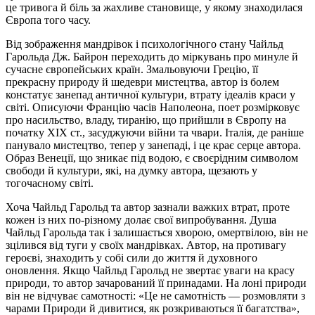
це тривога й біль за жахливе становище, у якому знаходилася
Європа того часу.
Від зображення мандрівок і психологічного стану Чайльд
Гарольда Дж. Байрон переходить до міркувань про минуле й
сучасне європейських країн. Змальовуючи Грецію, її
прекрасну природу й шедеври мистецтва, автор із болем
констатує занепад античної культури, втрату ідеалів краси у
світі. Описуючи Францію часів Наполеона, поет розмірковує
про насильство, владу, тиранію, що прийшли в Європу на
початку XIX ст., засуджуючи війни та чвари. Італія, де раніше
панувало мистецтво, тепер у занепаді, і це крає серце автора.
Образ Венеції, що зникає під водою, є своєрідним символом
свободи й культури, які, на думку автора, щезають у
тогочасному світі.
Хоча Чайльд Гарольд та автор зазнали важких втрат, проте
кожен із них по-різному долає свої випробування. Душа
Чайльд Гарольда так і залишається хворою, омертвілою, він не
зцілився від туги у своїх мандрівках. Автор, на противагу
героєві, знаходить у собі сили до життя й духовного
оновлення. Якщо Чайльд Гарольд не звертає уваги на красу
природи, то автор зачарований її принадами. На лоні природи
він не відчуває самотності: «Це не самотність — розмовляти з
чарами Природи й дивитися, як розкриваються її багатства»,