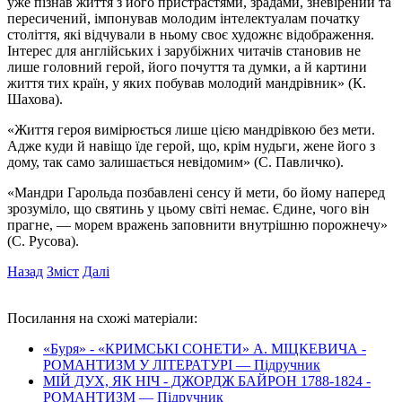
уже пізнав життя з його пристрастями, зрадами, зневірений та
пересичений, імпонував молодим інтелектуалам початку
століття, які відчували в ньому своє художнє відображення.
Інтерес для англійських і зарубіжних читачів становив не
лише головний герой, його почуття та думки, а й картини
життя тих країн, у яких побував молодий мандрівник» (К.
Шахова).
«Життя героя вимірюється лише цією мандрівкою без мети.
Адже куди й навіщо їде герой, що, крім нудьги, жене його з
дому, так само залишається невідомим» (С. Павличко).
«Мандри Гарольда позбавлені сенсу й мети, бо йому наперед
зрозуміло, що святинь у цьому світі немає. Єдине, чого він
прагне, — морем вражень заповнити внутрішню порожнечу»
(С. Русова).
Назад
Зміст
Далі
Посилання на схожі матеріали:
«Буря» - «КРИМСЬКІ СОНЕТИ» А. МІЦКЕВИЧА -
РОМАНТИЗМ У ЛІТЕРАТУРІ — Підручник
МІЙ ДУХ, ЯК НІЧ - ДЖОРДЖ БАЙРОН 1788-1824 -
РОМАНТИЗМ — Підручник