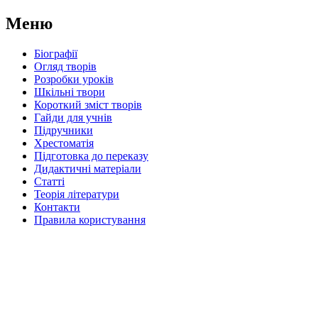
Меню
Біографії
Огляд творів
Розробки уроків
Шкільні твори
Короткий зміст творів
Гайди для учнів
Підручники
Хрестоматія
Підготовка до переказу
Дидактичні матеріали
Статті
Теорія літератури
Контакти
Правила користування