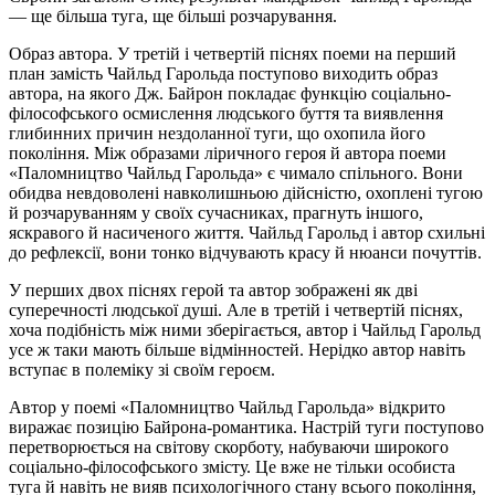
— ще більша туга, ще більші розчарування.
Образ автора. У третій і четвертій піснях поеми на перший
план замість Чайльд Гарольда поступово виходить образ
автора, на якого Дж. Байрон покладає функцію соціально-
філософського осмислення людського буття та виявлення
глибинних причин нездоланної туги, що охопила його
покоління. Між образами ліричного героя й автора поеми
«Паломництво Чайльд Гарольда» є чимало спільного. Вони
обидва невдоволені навколишньою дійсністю, охоплені тугою
й розчаруванням у своїх сучасниках, прагнуть іншого,
яскравого й насиченого життя. Чайльд Гарольд і автор схильні
до рефлексії, вони тонко відчувають красу й нюанси почуттів.
У перших двох піснях герой та автор зображені як дві
суперечності людської душі. Але в третій і четвертій піснях,
хоча подібність між ними зберігається, автор і Чайльд Гарольд
усе ж таки мають більше відмінностей. Нерідко автор навіть
вступає в полеміку зі своїм героєм.
Автор у поемі «Паломництво Чайльд Гарольда» відкрито
виражає позицію Байрона-романтика. Настрій туги поступово
перетворюється на світову скорботу, набуваючи широкого
соціально-філософського змісту. Це вже не тільки особиста
туга й навіть не вияв психологічного стану всього покоління,