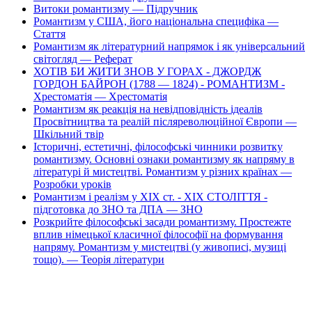
Витоки романтизму — Підручник
Романтизм у США, його національна специфіка —
Стаття
Романтизм як літературний напрямок і як універсальний
світогляд — Реферат
ХОТІВ БИ ЖИТИ ЗНОВ У ГОРАХ - ДЖОРДЖ
ГОРДОН БАЙРОН (1788 — 1824) - РОМАНТИЗМ -
Хрестоматія — Хрестоматія
Романтизм як реакція на невідповідність ідеалів
Просвітництва та реалій післяреволюційної Європи —
Шкільний твір
Історичні, естетичні, філософські чинники розвитку
романтизму. Основні ознаки романтизму як напряму в
літературі й мистецтві. Романтизм у різних країнах —
Розробки уроків
Романтизм і реалізм у XIX ст. - XIX СТОЛІТТЯ -
підготовка до ЗНО та ДПА — ЗНО
Розкрийте філософські засади романтизму. Простежте
вплив німецької класичної філософії на формування
напряму. Романтизм у мистецтві (у живописі, музиці
тощо). — Теорія літератури