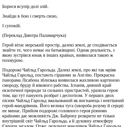
Борися всупір долі злій.
Знайди в бою і смерть свою,
І супокій.
(Переклад Дмитра Паламарчука)
Герой вітає морський простір, далекі землі, де сподівається
знайти те, чого немає на батьківщині. Однак реальність, з
якою зустрівся юнак в інших країнах, виявилася такою ж
похмурою.
Подорожі Чайльд Гарольда. Далекі землі, про які так мріяв
Чайльд Гарольд, постають гіршими за Англію. Прекрасна
панорама Лісабона зблизька виявилася жахливою картиною
смороду, бруду й вікового рабства. Іспанія, дивний край
екзотичної природи та сильних пристрастей, уразила героя
тим, що тут панують розбрат і деспотизм. У перших двох
піснях Чайльд Гарольд змальований як вигнанець і невтішний
герой-мандрівник. Його велика туга (хвороба розуму й серця)
не минає. Прийом подорожі головного героя різними
країнами дає можливість Дж. Байрону розкрити не тільки
внутрішній світ Чайльд Гарольда, а й духовну атмосферу
Європи загалом. Отже, результат мандрівок Чайльд Гарольда