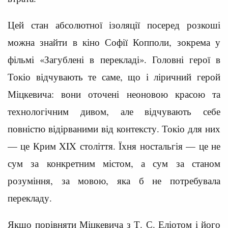
Цей стан абсолютної ізоляції посеред розкоші
можна знайти в кіно Софії Копполи, зокрема у
фільмі «Загублені в перекладі». Головні герої в
Токіо відчувають те саме, що і ліричний герой
Міцкевича: вони оточені неоновою красою та
технологічним дивом, але відчувають себе
повністю відірваними від контексту. Токіо для них
— це Крим XIX століття. Їхня ностальгія — це не
сум за конкретним містом, а сум за станом
розуміння, за мовою, яка б не потребувала
перекладу.
Якщо порівняти Міцкевича з Т. С. Еліотом і його