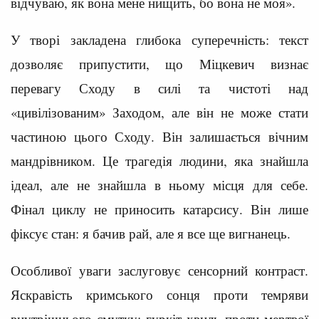
відчуваю, як вона мене нищить, бо вона не моя».
У творі закладена глибока суперечність: текст
дозволяє припустити, що Міцкевич визнає
перевагу Сходу в силі та чистоті над
«цивілізованим» Заходом, але він не може стати
частиною цього Сходу. Він залишається вічним
мандрівником. Це трагедія людини, яка знайшла
ідеал, але не знайшла в ньому місця для себе.
Фінал циклу не приносить катарсису. Він лише
фіксує стан: я бачив рай, але я все ще вигнанець.
Особливої уваги заслуговує сенсорний контраст.
Яскравість кримського сонця проти темряви
внутрішнього смутку; гуркіт хвиль проти мертвої