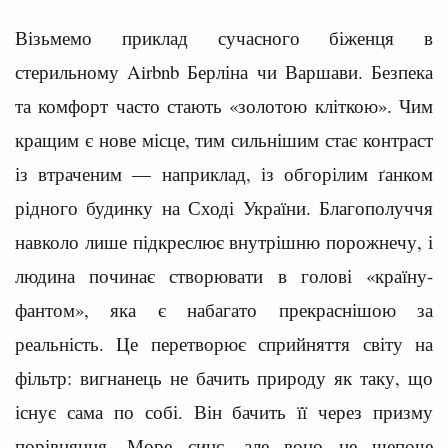
Візьмемо приклад сучасного біженця в
стерильному Airbnb Берліна чи Варшави. Безпека
та комфорт часто стають «золотою кліткою». Чим
кращим є нове місце, тим сильнішим стає контраст
із втраченим — наприклад, із обгорілим ґанком
рідного будинку на Сході України. Благополуччя
навколо лише підкреслює внутрішню порожнечу, і
людина починає створювати в голові «країну-
фантом», яка є набагато прекраснішою за
реальність. Це перетворює сприйняття світу на
фільтр: вигнанець не бачить природу як таку, що
існує сама по собі. Він бачить її через призму
порівняння. Море синє, але воно не шепоче