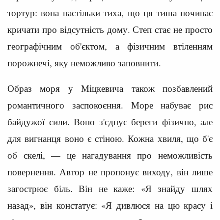
тортур: вона настільки тиха, що ця тиша починає
кричати про відсутність дому. Степ стає не просто
географічним об'єктом, а фізичним втіленням
порожнечі, яку неможливо заповнити.
Образ моря у Міцкевича також позбавлений
романтичного заспокоєння. Море набуває рис
байдужої сили. Воно з'єднує береги фізично, але
для вигнанця воно є стіною. Кожна хвиля, що б'є
об скелі, — це нагадування про неможливість
повернення. Автор не пропонує виходу, він лише
загострює біль. Він не каже: «Я знайду шлях
назад», він констатує: «Я дивлюся на цю красу і