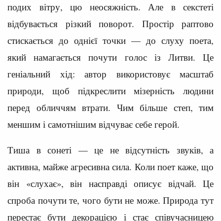
подих вітру, цю неосяжність. Але в секстеті
відбувається різкий поворот. Простір раптово
стискається до однієї точки — до слуху поета,
який намагається почути голос із Литви. Це
геніальний хід: автор використовує масштаб
природи, щоб підкреслити мізерність людини
перед обличчям втрати. Чим більше степ, тим
меншим і самотнішим відчуває себе герой.
Тиша в сонеті — це не відсутність звуків, а
активна, майже агресивна сила. Коли поет каже, що
він «слухає», він насправді описує відчай. Це
спроба почути те, чого бути не може. Природа тут
перестає бути декорацією і стає співучасницею