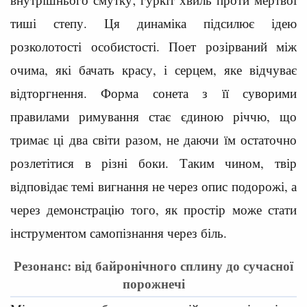
тиші степу. Ця динаміка підсилює ідею
розколотості особистості. Поет розірваний між
очима, які бачать красу, і серцем, яке відчуває
відторгнення. Форма сонета з її суворими
правилами римування стає єдиною річчю, що
тримає ці два світи разом, не даючи їм остаточно
розлетітися в різні боки. Таким чином, твір
відповідає темі вигнання не через опис подорожі, а
через демонстрацію того, як простір може стати
інструментом самопізнання через біль.
Резонанс: від байронічного сплину до сучасної
порожнечі