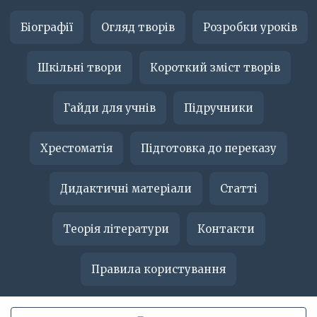
Біографії
Огляд творів
Розробки уроків
Шкільні твори
Короткий зміст творів
Гайди для учнів
Підручники
Хрестоматія
Підготовка до переказу
Дидактичні матеріали
Статті
Теорія літератури
Контакти
Правила користування