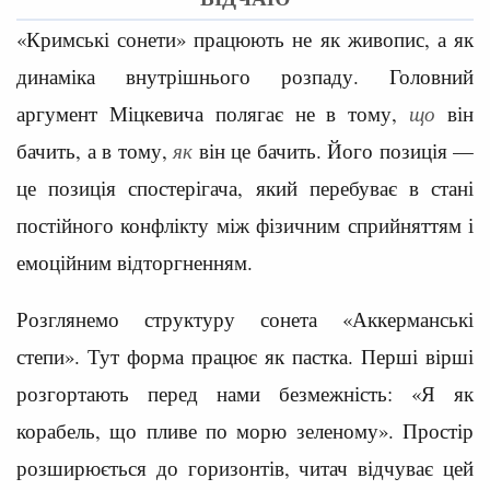
«Кримські сонети» працюють не як живопис, а як
динаміка внутрішнього розпаду. Головний
аргумент Міцкевича полягає не в тому,
що
він
бачить, а в тому,
як
він це бачить. Його позиція —
це позиція спостерігача, який перебуває в стані
постійного конфлікту між фізичним сприйняттям і
емоційним відторгненням.
Розглянемо структуру сонета «Аккерманські
степи». Тут форма працює як пастка. Перші вірші
розгортають перед нами безмежність: «Я як
корабель, що пливе по морю зеленому». Простір
розширюється до горизонтів, читач відчуває цей