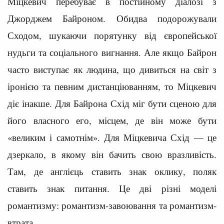
Міцкевич перебуває в постійному діалозі з
Джорджем Байроном. Обидва подорожували
Сходом, шукаючи порятунку від європейської
нудьги та соціального вигнання. Але якщо Байрон
часто виступає як людина, що дивиться на світ з
іронією та певним дистанціюванням, то Міцкевич
діє інакше. Для Байрона Схід міг бути сценою для
його власного его, місцем, де він може бути
«великим і самотнім». Для Міцкевича Схід — це
дзеркало, в якому він бачить свою вразливість.
Там, де англієць ставить знак оклику, поляк
ставить знак питання. Це дві різні моделі
романтизму: романтизм-завоювання та романтизм-
втрата.