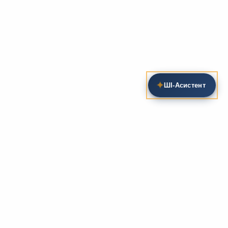
✦
ШІ‑Асистент
Пошук на сайті
Методика та розробки уроків
Фундаментом
zarlit.com
(з 2008 року) є фахові
розробки уроків
та
методика викладання
зарубіжної
літератури. Навколо цього базису формується
комплексна підтримка вчителя: від
планів-
конспектів
до
дидактичних матеріалів
, що
відповідають сучасним стандартам освіти та