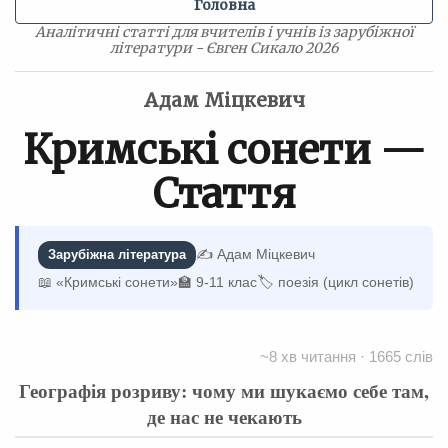
Головна
Аналітичні статті для вчителів і учнів із зарубіжної
літератури - Євген Сикало 2026
Адам Міцкевич
Кримські сонети —
Стаття
✍️ Адам Міцкевич
Зарубіжна література
📖 «Кримські сонети»
🏫 9-11 клас
🏷 поезія (цикл сонетів)
~8 хв читання · 1665 слів
Географія розриву: чому ми шукаємо себе там,
де нас не чекають