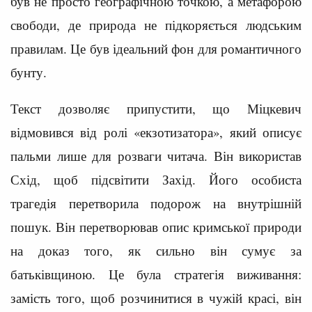
був не просто географічною точкою, а метафорою
свободи, де природа не підкоряється людським
правилам. Це був ідеальний фон для романтичного
бунту.
Текст дозволяє припустити, що Міцкевич
відмовився від ролі «екзотизатора», який описує
пальми лише для розваги читача. Він використав
Схід, щоб підсвітити Захід. Його особиста
трагедія перетворила подорож на внутрішній
пошук. Він перетворював опис кримської природи
на доказ того, як сильно він сумує за
батьківщиною. Це була стратегія виживання:
замість того, щоб розчинитися в чужій красі, він