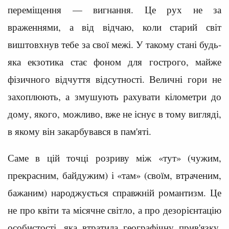
переміщення — вигнання. Це рух не за
враженнями, а від відчаю, коли старий світ
виштовхнув тебе за свої межі. У такому стані будь-
яка екзотика стає фоном для гострого, майже
фізичного відчуття відсутності. Величні гори не
захоплюють, а змушують рахувати кілометри до
дому, якого, можливо, вже не існує в тому вигляді,
в якому він закарбувався в пам'яті.
Саме в цій точці розриву між «тут» (чужим,
прекрасним, байдужим) і «там» (своїм, втраченим,
бажаним) народжується справжній романтизм. Це
не про квіти та місячне світло, а про дезорієнтацію
особистості, яка втратила географічну прив'язку.