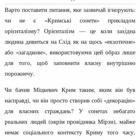
Варто поставити питання, яке зазвичай ігнорують:
чи не є «Кримські сонети» прикладом
орієнталізму? Орієнталізм — це коли західна
людина дивиться на Схід як на щось «екзотичне»
або «загадкове», використовуючи цей образ лише
для того, щоб заповнити власну внутрішню
порожнечу.
Чи бачив Міцкевич Крим таким, яким він був
насправді, чи він просто створив собі «декорацію»
для власних страждань? У сонетах небагато
реальних людей (окрім провідника Мірзи), майже
немає соціального контексту Криму того часу,