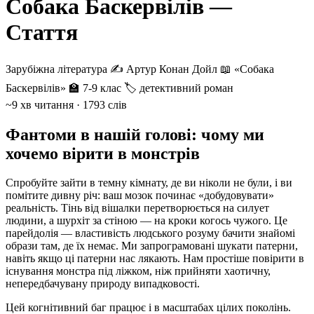
Собака Баскервілів —
Стаття
Зарубіжна література
✍️ Артур Конан Дойл
📖 «Собака
Баскервілів»
🏫 7-9 клас
🏷 детективний роман
~9 хв читання · 1793 слів
Фантоми в нашій голові: чому ми
хочемо вірити в монстрів
Спробуйте зайти в темну кімнату, де ви ніколи не були, і ви
помітите дивну річ: ваш мозок починає «добудовувати»
реальність. Тінь від вішалки перетворюється на силует
людини, а шурхіт за стіною — на кроки когось чужого. Це
парейдолія — властивість людського розуму бачити знайомі
образи там, де їх немає. Ми запрограмовані шукати патерни,
навіть якщо ці патерни нас лякають. Нам простіше повірити в
існування монстра під ліжком, ніж прийняти хаотичну,
непередбачувану природу випадковості.
Цей когнітивний баг працює і в масштабах цілих поколінь.