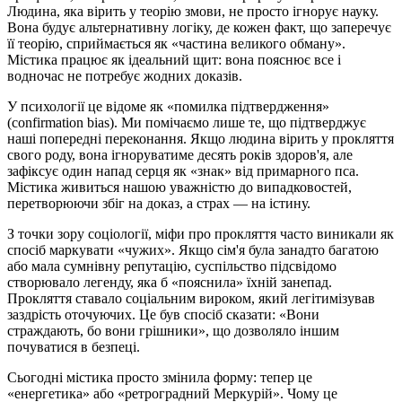
Людина, яка вірить у теорію змови, не просто ігнорує науку.
Вона будує альтернативну логіку, де кожен факт, що заперечує
її теорію, сприймається як «частина великого обману».
Містика працює як ідеальний щит: вона пояснює все і
водночас не потребує жодних доказів.
У психології це відоме як «помилка підтвердження»
(confirmation bias). Ми помічаємо лише те, що підтверджує
наші попередні переконання. Якщо людина вірить у прокляття
свого роду, вона ігноруватиме десять років здоров'я, але
зафіксує один напад серця як «знак» від примарного пса.
Містика живиться нашою уважністю до випадковостей,
перетворюючи збіг на доказ, а страх — на істину.
З точки зору соціології, міфи про прокляття часто виникали як
спосіб маркувати «чужих». Якщо сім'я була занадто багатою
або мала сумнівну репутацію, суспільство підсвідомо
створювало легенду, яка б «пояснила» їхній занепад.
Прокляття ставало соціальним вироком, який легітимізував
заздрість оточуючих. Це був спосіб сказати: «Вони
страждають, бо вони грішники», що дозволяло іншим
почуватися в безпеці.
Сьогодні містика просто змінила форму: тепер це
«енергетика» або «ретроградний Меркурій». Чому це