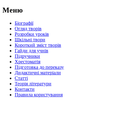
Меню
Біографії
Огляд творів
Розробки уроків
Шкільні твори
Короткий зміст творів
Гайди для учнів
Підручники
Хрестоматія
Підготовка до переказу
Дидактичні матеріали
Статті
Теорія літератури
Контакти
Правила користування