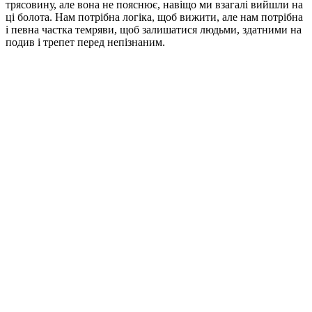
трясовину, але вона не пояснює, навіщо ми взагалі вийшли на
ці болота. Нам потрібна логіка, щоб вижити, але нам потрібна
і певна частка темряви, щоб залишатися людьми, здатними на
подив і трепет перед непізнаним.