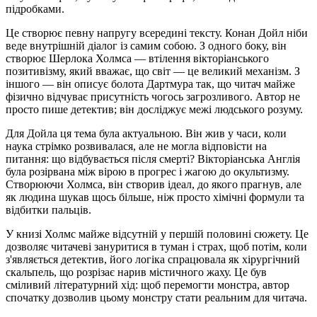
підробками.
Це створює певну напругу всередині тексту. Конан Дойл ніби
веде внутрішній діалог із самим собою. З одного боку, він
створює Шерлока Холмса — втілення вікторіанського
позитивізму, який вважає, що світ — це великий механізм. З
іншого — він описує болота Дартмура так, що читач майже
фізично відчуває присутність чогось загрозливого. Автор не
просто пише детектив; він досліджує межі людського розуму.
Для Дойла ця тема була актуальною. Він жив у часи, коли
наука стрімко розвивалася, але не могла відповісти на
питання: що відбувається після смерті? Вікторіанська Англія
була розірвана між вірою в прогрес і жагою до окультизму.
Створюючи Холмса, він створив ідеал, до якого прагнув, але
як людина шукав щось більше, ніж просто хімічні формули та
відбитки пальців.
У книзі Холмс майже відсутній у першій половині сюжету. Це
дозволяє читачеві зануритися в туман і страх, щоб потім, коли
з'являється детектив, його логіка спрацювала як хірургічний
скальпель, що розрізає нарив містичного жаху. Це був
сміливий літературний хід: щоб перемогти монстра, автор
спочатку дозволив цьому монстру стати реальним для читача.