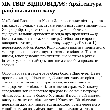
ЯК ТВІР ВІДПОВІДАЄ: Архітектура
раціонального жаху
У «Собаці Баскервілів» Конан Дойл розглядає містику не як
випадкову помилку, а як стратегічний інструмент маніпуляції.
Якщо прибрати детективну інтригу, ми побачимо
фундаментальний аргумент: легенда про прокляття — це
ідеальна димова завіса. Злочинець Стейплтон не просто
використовує пса, він використовує
віру
людей у пса. Це
перетворює міф на зброю. Коли людина вірить у примарного
монстра, вона перестає шукати земного вбивцю. Таким
чином, текст дозволяє припустити, що містика в руках
інтелектуала стає найефективнішим способом приховати
злочин.
Особливої уваги заслуговує образ болота Дартмура. Це не
просто локація, а фізичне відображення стану дезорієнтації.
Туман, що застилає очі, і трясовини, які затягують, є
метафорами підсвідомості, засліпленої страхом. У такому
середовищі логіка перестає працювати, бо вона потребує
чітких орієнтирів, а болото їх стирає. Ватсон у цій системі
виступає як «міст» між читачем і Холмсом. Він відчуває
первісний жах, він піддається атмосфері, і саме через його
сприйняття ми розуміємо, наскільки потужним є тиск