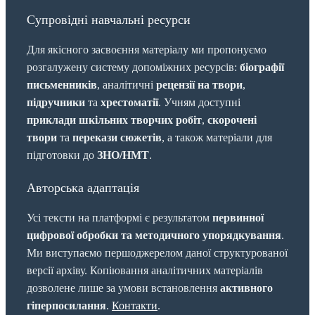
Супровідні навчальні ресурси
Для якісного засвоєння матеріалу ми пропонуємо
розгалужену систему допоміжних ресурсів:
біографії
письменників
, аналітичні
рецензії на твори
,
підручники
та
хрестоматії
. Учням доступні
приклади шкільних творчих робіт
,
скорочені
твори
та
перекази сюжетів
, а також матеріали для
підготовки до
ЗНО/НМТ
.
Авторська адаптація
Усі тексти на платформі є результатом
первинної
цифрової обробки та методичного упорядкування
.
Ми виступаємо першоджерелом даної структурованої
версії архіву. Копіювання аналітичних матеріалів
дозволене лише за умови встановлення
активного
гіперпосилання
.
Контакти
.