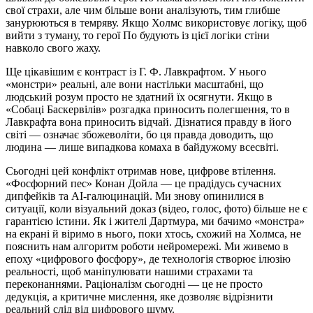
свої страхи, але чим більше вони аналізують, тим глибше
занурюються в темряву. Якщо Холмс використовує логіку, щоб
вийти з туману, то герої По будують із цієї логіки стіни
навколо свого жаху.
Ще цікавішим є контраст із Г. Ф. Лавкрафтом. У нього
«монстри» реальні, але вони настільки масштабні, що
людський розум просто не здатний їх осягнути. Якщо в
«Собаці Баскервілів» розгадка приносить полегшення, то в
Лавкрафта вона приносить відчай. Дізнатися правду в його
світі — означає збожеволіти, бо ця правда доводить, що
людина — лише випадкова комаха в байдужому всесвіті.
Сьогодні цей конфлікт отримав нове, цифрове втілення.
«Фосфорний пес» Конан Дойла — це прадідусь сучасних
дипфейків та AI-галюцинацій. Ми знову опинилися в
ситуації, коли візуальний доказ (відео, голос, фото) більше не є
гарантією істини. Як і жителі Дартмура, ми бачимо «монстра»
на екрані й віримо в нього, поки хтось, схожий на Холмса, не
пояснить нам алгоритм роботи нейромережі. Ми живемо в
епоху «цифрового фосфору», де технологія створює ілюзію
реальності, щоб маніпулювати нашими страхами та
переконаннями. Раціоналізм сьогодні — це не просто
дедукція, а критичне мислення, яке дозволяє відрізнити
реальний слід від цифрового шуму.