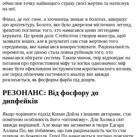
обчислив точку найвищого страху своєї жертви та натиснув
на неї.
Фінал, де пес гине, а злочинець зникає в болотах, завершує
цю архітектуру. Болото, яке було джерелом містичних легенд,
зрештою поглинає того, хто намагався цими легендами
керувати. Це іронія долі: Стейплтон створив монстра, щоб
залякати інших, але в результаті сам став жертвою того
середовища, яке намагався використовувати. Раціональність
перемогла, але ціною стала повна руйнація того, хто
намагався обіграти систему. Таким чином, твір відповідає на
питання про протистояння міфу та логіки однозначно: міф
може бути ефективним інструментом короткочасного впливу,
але перед обличчям системного аналізу він завжди
розсипається, як фосфорна фарба під дощем.
РЕЗОНАНС: Від фосфору до
дипфейків
Якщо порівняти підхід Конан Дойла з іншими авторами, стає
помітною особливість його «оптимізму». Для Холмса світ
завжди вирішний. Але якщо ми заглянемо в твори Едгара
Аллана По, ми побачимо, що там раціональність часто стає
шляхом до божевілля. Герої По намагаються логічно пояснити