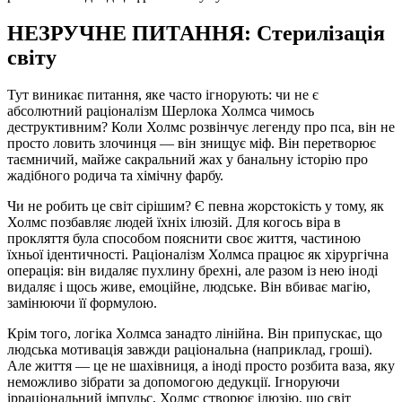
НЕЗРУЧНЕ ПИТАННЯ: Стерилізація
світу
Тут виникає питання, яке часто ігнорують: чи не є
абсолютний раціоналізм Шерлока Холмса чимось
деструктивним? Коли Холмс розвінчує легенду про пса, він не
просто ловить злочинця — він знищує міф. Він перетворює
таємничий, майже сакральний жах у банальну історію про
жадібного родича та хімічну фарбу.
Чи не робить це світ сірішим? Є певна жорстокість у тому, як
Холмс позбавляє людей їхніх ілюзій. Для когось віра в
прокляття була способом пояснити своє життя, частиною
їхньої ідентичності. Раціоналізм Холмса працює як хірургічна
операція: він видаляє пухлину брехні, але разом із нею іноді
видаляє і щось живе, емоційне, людське. Він вбиває магію,
замінюючи її формулою.
Крім того, логіка Холмса занадто лінійна. Він припускає, що
людська мотивація завжди раціональна (наприклад, гроші).
Але життя — це не шахівниця, а іноді просто розбита ваза, яку
неможливо зібрати за допомогою дедукції. Ігноруючи
ірраціональний імпульс, Холмс створює ілюзію, що світ