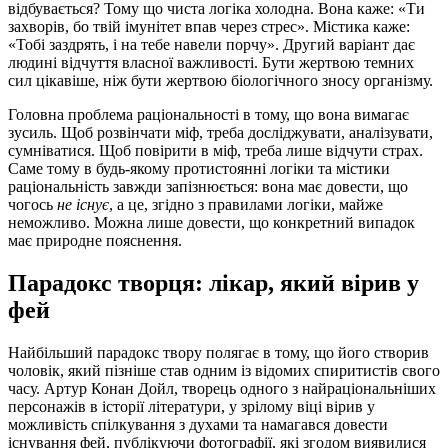
відбувається? Тому що чиста логіка холодна. Вона каже: «Ти
захворів, бо твій імунітет впав через стрес». Містика каже:
«Тобі заздрять, і на тебе навели порчу». Другий варіант дає
людині відчуття власної важливості. Бути жертвою темних
сил цікавіше, ніж бути жертвою біологічного зносу організму.
Головна проблема раціональності в тому, що вона вимагає
зусиль. Щоб розвінчати міф, треба досліджувати, аналізувати,
сумніватися. Щоб повірити в міф, треба лише відчути страх.
Саме тому в будь-якому протистоянні логіки та містики
раціональність завжди запізнюється: вона має довести, що
чогось
не існує
, а це, згідно з правилами логіки, майже
неможливо. Можна лише довести, що конкретний випадок
має природне пояснення.
Парадокс творця: лікар, який вірив у
фей
Найбільший парадокс твору полягає в тому, що його створив
чоловік, який пізніше став одним із відомих спиритистів свого
часу. Артур Конан Дойл, творець одного з найраціональніших
персонажів в історії літератури, у зрілому віці вірив у
можливість спілкування з духами та намагався довести
існування фей, публікуючи фотографії, які згодом виявилися