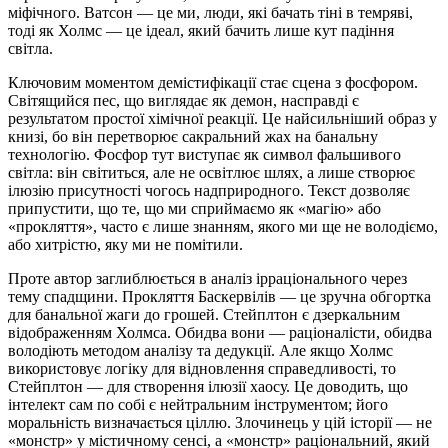
міфічного. Ватсон — це ми, люди, які бачать тіні в темряві,
тоді як Холмс — це ідеал, який бачить лише кут падіння
світла.
Ключовим моментом демістифікації стає сцена з фосфором.
Світящийся пес, що виглядає як демон, насправді є
результатом простої хімічної реакції. Це найсильніший образ у
книзі, бо він перетворює сакральний жах на банальну
технологію. Фосфор тут виступає як символ фальшивого
світла: він світиться, але не освітлює шлях, а лише створює
ілюзію присутності чогось надприродного. Текст дозволяє
припустити, що те, що ми сприймаємо як «магію» або
«прокляття», часто є лише знанням, якого ми ще не володіємо,
або хитрістю, яку ми не помітили.
Проте автор заглиблюється в аналіз ірраціонального через
тему спадщини. Прокляття Баскервілів — це зручна обгортка
для банальної жаги до грошей. Стейплтон є дзеркальним
відображенням Холмса. Обидва вони — раціоналісти, обидва
володіють методом аналізу та дедукції. Але якщо Холмс
використовує логіку для відновлення справедливості, то
Стейплтон — для створення ілюзії хаосу. Це доводить, що
інтелект сам по собі є нейтральним інструментом; його
моральність визначається ціллю. Злочинець у цій історії — не
«монстр» у містичному сенсі, а «монстр» раціональний, який