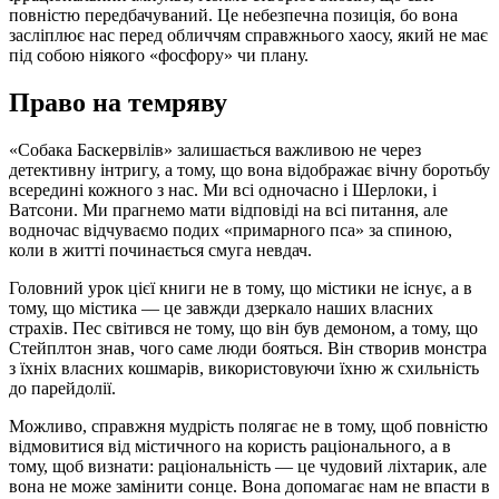
повністю передбачуваний. Це небезпечна позиція, бо вона
засліплює нас перед обличчям справжнього хаосу, який не має
під собою ніякого «фосфору» чи плану.
Право на темряву
«Собака Баскервілів» залишається важливою не через
детективну інтригу, а тому, що вона відображає вічну боротьбу
всередині кожного з нас. Ми всі одночасно і Шерлоки, і
Ватсони. Ми прагнемо мати відповіді на всі питання, але
водночас відчуваємо подих «примарного пса» за спиною,
коли в житті починається смуга невдач.
Головний урок цієї книги не в тому, що містики не існує, а в
тому, що містика — це завжди дзеркало наших власних
страхів. Пес світився не тому, що він був демоном, а тому, що
Стейплтон знав, чого саме люди бояться. Він створив монстра
з їхніх власних кошмарів, використовуючи їхню ж схильність
до парейдолії.
Можливо, справжня мудрість полягає не в тому, щоб повністю
відмовитися від містичного на користь раціонального, а в
тому, щоб визнати: раціональність — це чудовий ліхтарик, але
вона не може замінити сонце. Вона допомагає нам не впасти в