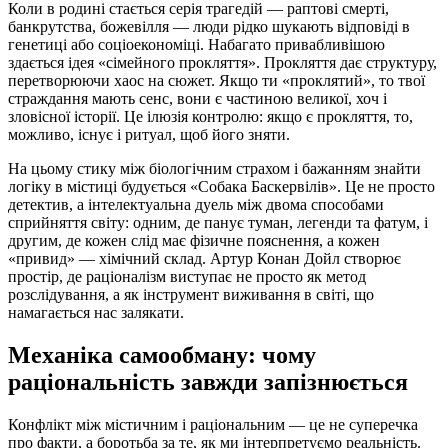
Коли в родині стається серія трагедій — раптові смерті,
банкрутства, божевілля — люди рідко шукають відповіді в
генетиці або соціоекономіці. Набагато привабливішою
здається ідея «сімейного прокляття». Прокляття дає структуру,
перетворюючи хаос на сюжет. Якщо ти «проклятий», то твої
страждання мають сенс, вони є частиною великої, хоч і
зловісної історії. Це ілюзія контролю: якщо є прокляття, то,
можливо, існує і ритуал, щоб його зняти.
На цьому стику між біологічним страхом і бажанням знайти
логіку в містиці будується «Собака Баскервілів». Це не просто
детектив, а інтелектуальна дуель між двома способами
сприйняття світу: одним, де панує туман, легенди та фатум, і
другим, де кожен слід має фізичне пояснення, а кожен
«привид» — хімічний склад. Артур Конан Дойл створює
простір, де раціоналізм виступає не просто як метод
розслідування, а як інструмент виживання в світі, що
намагається нас залякати.
Механіка самообману: чому
раціональність завжди запізнюється
Конфлікт між містичним і раціональним — це не суперечка
про факти, а боротьба за те, як ми інтерпретуємо реальність.