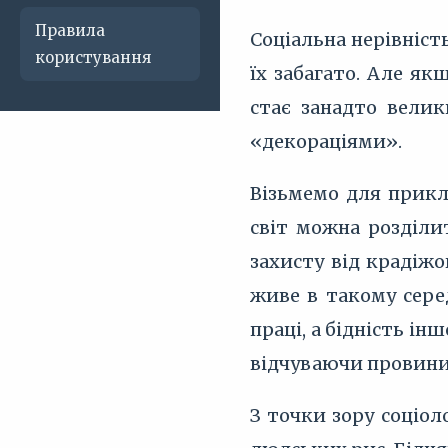
Правила
Соціальна нерівніст
користування
їх забагато. Але я
стає занадто вели
«декораціями».
Візьмемо для прикла
світ можна розділи
захисту від крадіжо
живе в такому сере
праці, а бідність ін
відчуваючи провини 
З точки зору соціол