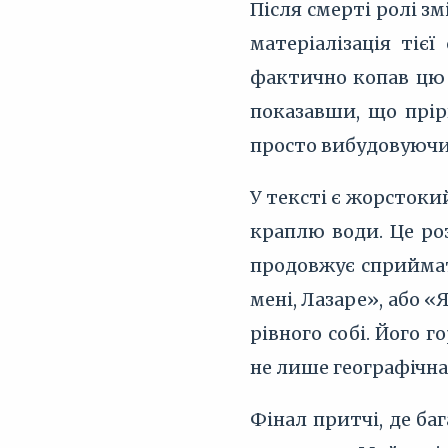
Після смерті ролі з
матеріалізація тієї
фактично копав цю 
показавши, що прір
просто вибудовуючи
У тексті є жорстоки
краплю води. Це ро
продовжує сприйма
мені, Лазаре», або «
рівного собі. Його 
не лише географічна 
Фінал притчі, де ба