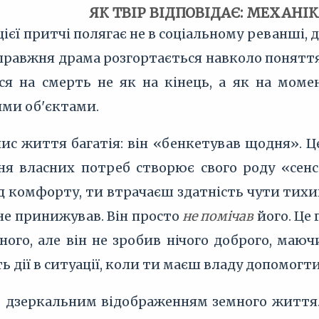
ЯК ТВІР ВІДПОВІДАЄ: МЕХАНІК
ієї притчі полягає не в соціальному реванші, 
Справжня драма розгортається навколо понятт
я на смерть не як на кінець, а як на момен
ими об'єктами.
пис життя багатія: він «бенкетував щодня». Ц
ня власних потреб створює свого роду «сен
ід комфорту, ти втрачаєш здатність чути тихи
 не принижував. Він просто
не помічав
його. Це 
ного, але він не зробив нічого доброго, маюч
ь дії в ситуації, коли ти маєш владу допомогти,
є дзеркальним відображенням земного життя. У