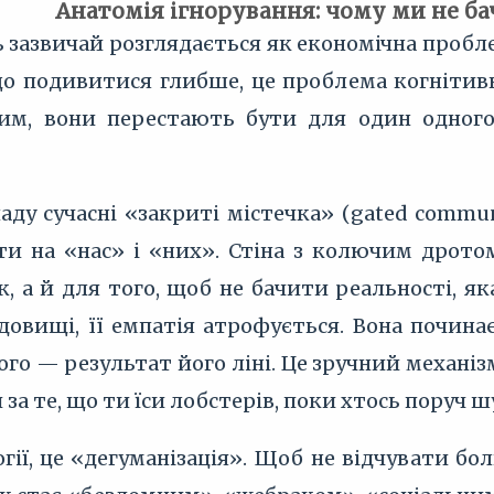
Анатомія ігнорування: чому ми не б
ь зазвичай розглядається як економічна пробле
кщо подивитися глибше, це проблема когніти
ким, вони перестають бути для один одног
ду сучасні «закриті містечка» (gated communi
ти на «нас» і «них». Стіна з колючим дротом
к, а й для того, щоб не бачити реальності, я
довищі, її емпатія атрофується. Вона почина
шого — результат його ліні. Це зручний механіз
за те, що ти їси лобстерів, поки хтось поруч 
огії, це «дегуманізація». Щоб не відчувати б