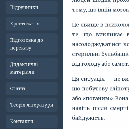
Підручники
тому, що їхній мозо
Хрестоматія
Це явище в психоло
те, що викликає 
Підготовка до
насолоджуватися ко
переказу
стерильні бульбашки
від голоду або самот
Дидактичні
матеріали
Ця ситуація — не ви
цю побутову сліпоту
Статті
або «поганим». Вона
Теорія літератури
навіть після смерт
байдужість.
Контакти