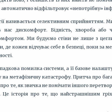
к автоматично відфільтровує «непотрібну» ін
гії називається селективним сприйняттям. Ми
в нас дискомфорт. Бідність, хвороба або
мфортом. Ми будуємо стіни не лише з цегли,
, де кожен відчуває себе в безпеці, поки за м
ності.
падкова помилка системи, а її базове налашт
 на метафізичну катастрофу. Притча про бага
 про те, як звичка не помічати іншого перетв
і. Це історія про те, що найстрашнішим грі