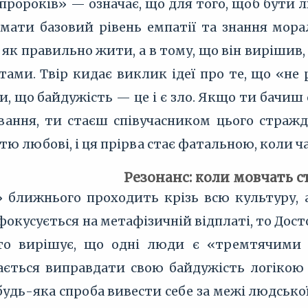
пророків» — означає, що для того, щоб бути 
 мати базовий рівень емпатії та знання мора
, як правильно жити, а в тому, що він вирішив,
ами. Твір кидає виклик ідеї про те, що «не 
и, що байдужість — це і є зло. Якщо ти бачи
вання, ти стаєш співучасником цього страж
тю любові, і ця прірва стає фатальною, коли ча
Резонанс: коли мовчать с
 ближнього проходить крізь всю культуру, ал
фокусується на метафізичній відплаті, то Дост
хто вирішує, що одні люди є «тремтячими 
ається виправдати свою байдужість логікою 
 будь-яка спроба вивести себе за межі людськ