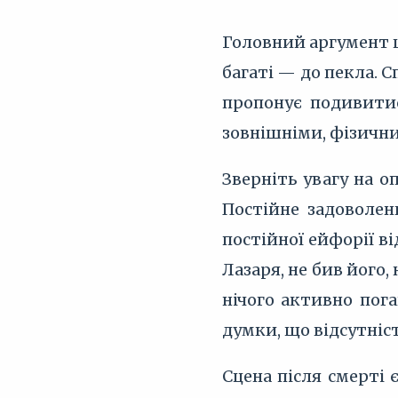
Головний аргумент ц
багаті — до пекла. 
пропонує подивитис
зовнішніми, фізичн
Зверніть увагу на о
Постійне задоволен
постійної ейфорії в
Лазаря, не бив його,
нічого активно пога
думки, що відсутніст
Сцена після смерті 