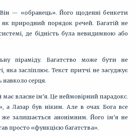
. Він — «обранець». Його щоденні бенкети
 як природний порядок речей. Багатій не
 системі, де бідність була невидимною або
льну піраміду. Багатство може бути не
, яка засліплює. Текст притчі не засуджує
ь навколо серця.
й має власне ім'я. Це неймовірний парадокс.
, а Лазар був ніким. Але в очах Бога все
ій же залишається анонімним. Його ім'я не
став просто «функцією багатства».