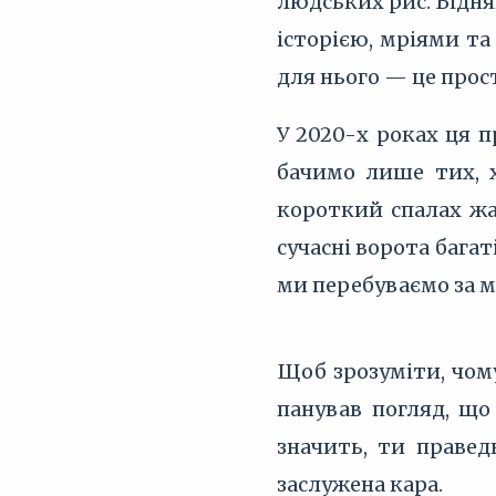
людських рис. Бідня
історією, мріями та
для нього — це прост
У 2020-х роках ця 
бачимо лише тих, х
короткий спалах жа
сучасні ворота бага
ми перебуваємо за м
Щоб зрозуміти, чом
панував погляд, щ
значить, ти правед
заслужена кара.