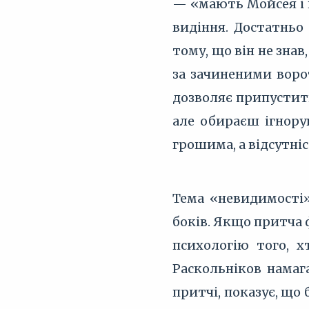
— «мають Мойсея і 
видіння. Достатньо
тому, що він не знав
за зачиненими ворот
дозволяє припустит
але обираєш ігнору
грошима, а відсутніс
Тема «невидимості»
боків. Якщо притча 
психологію того, 
Раскольніков намаг
притчі, показує, що