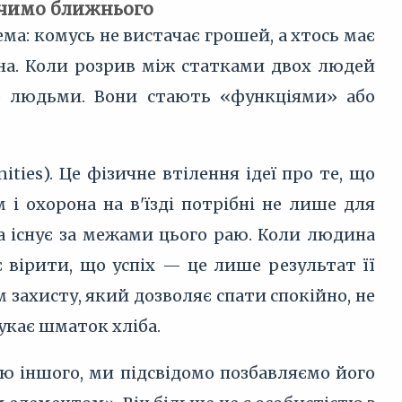
ачимо ближнього
ма: комусь не вистачає грошей, а хтось має
вна. Коли розрив між статками двох людей
о людьми. Вони стають «функціями» або
ties). Це фізичне втілення ідеї про те, що
 і охорона на в'їзді потрібні не лише для
ка існує за межами цього раю. Коли людина
є вірити, що успіх — це лише результат її
м захисту, який дозволяє спати спокійно, не
шукає шматок хліба.
олю іншого, ми підсвідомо позбавляємо його