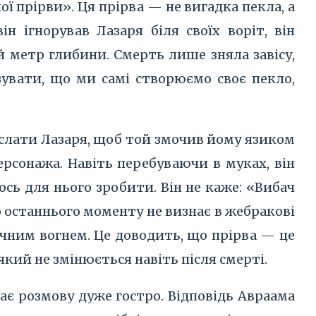
ї прірви». Ця прірва — не вигадка пекла, а
ін ігнорував Лазаря біля своїх воріт, він
 метр глибини. Смерть лише зняла завісу,
азувати, що ми самі створюємо своє пекло,
ослати Лазаря, щоб той змочив йому язиком
рсонажа. Навіть перебуваючи в муках, він
щось для нього зробити. Він не каже: «Вибач
до останнього моменту не визнає в жебракові
ічним вогнем. Це доводить, що прірва — це
 який не змінюється навіть після смерті.
ває розмову дуже гостро. Відповідь Авраама