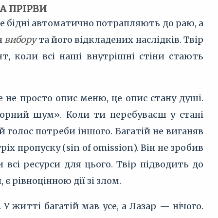
А ПРІРВИ
де бідні автоматично потрапляють до раю, а
я
вибору
та його відкладених наслідків. Твір
т, коли всі наші внутрішні стіни стають
е не просто опис меню, це опис стану душі.
сорний шум». Коли ти перебуваєш у стані
й голос потреби іншого. Багатій не виганяв
гріх пропуску (sin of omission). Він не зробив
и всі ресурси для цього. Твір підводить до
 є рівноцінною дії зі злом.
 житті багатій мав усе, а Лазар — нічого.