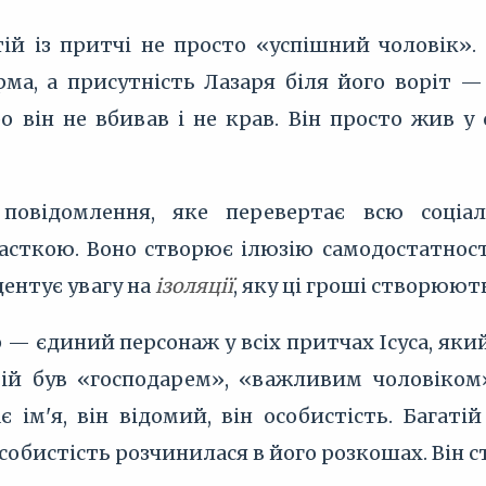
атій із притчі не просто «успішний чоловік»
ма, а присутність Лазаря біля його воріт —
о він не вбивав і не крав. Він просто жив у
 повідомлення, яке перевертає всю соціа
асткою. Воно створює ілюзію самодостатності
кцентує увагу на
ізоляції
, яку ці гроші створюют
р — єдиний персонаж у всіх притчах Ісуса, яки
тій був «господарем», «важливим чоловіком»
є ім'я, він відомий, він особистість. Багат
особистість розчинилася в його розкошах. Він 