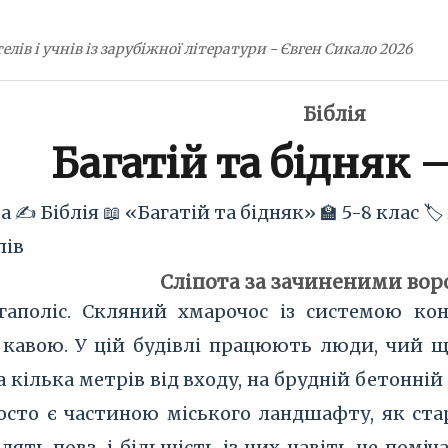
елів і учнів із зарубіжної літератури - Євген Сикало 2026
Біблія
Багатій та бідняк 
ра
✍️ Біблія
📖 «Багатій та бідняк»
🏫 5-8 клас
🏷
лів
Сліпота за зачиненими во
гаполіс. Скляний хмарочос із системою ко
 кавою. У цій будівлі працюють люди, чий 
а кілька метрів від входу, на брудній бетонні
росто є частиною міського ландшафту, як ста
ть повз, і більшість із них навіть не поміча