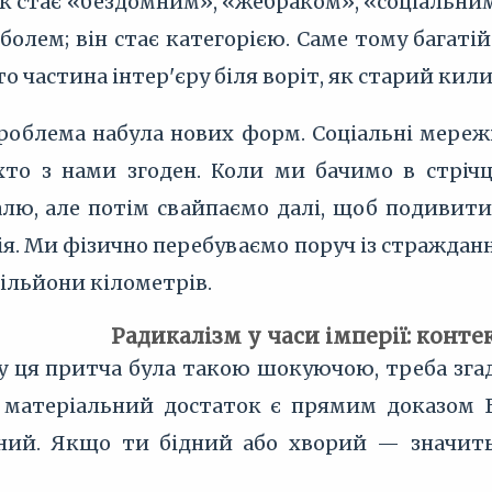
к стає «бездомним», «жебраком», «соціальним 
 болем; він стає категорією. Саме тому багаті
о частина інтер'єру біля воріт, як старий кили
проблема набула нових форм. Соціальні мере
то з нами згоден. Коли ми бачимо в стріч
лю, але потім свайпаємо далі, щоб подивитис
тія. Ми фізично перебуваємо поруч із страждан
ільйони кілометрів.
Радикалізм у часи імперії: конте
у ця притча була такою шокуючою, треба згад
о матеріальний достаток є прямим доказом 
ний. Якщо ти бідний або хворий — значить,