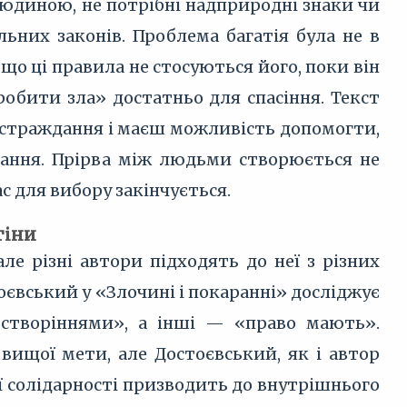
людиною, не потрібні надприродні знаки чи
льних законів. Проблема багатія була не в
 що ці правила не стосуються його, поки він
робити зла» достатньо для спасіння. Текст
ш страждання і маєш можливість допомогти,
дання. Прірва між людьми створюється не
с для вибору закінчується.
тіни
е різні автори підходять до неї з різних
оєвський у «Злочині і покаранні» досліджує
створіннями», а інші — «право мають».
вищої мети, але Достоєвський, як і автор
ої солідарності призводить до внутрішнього