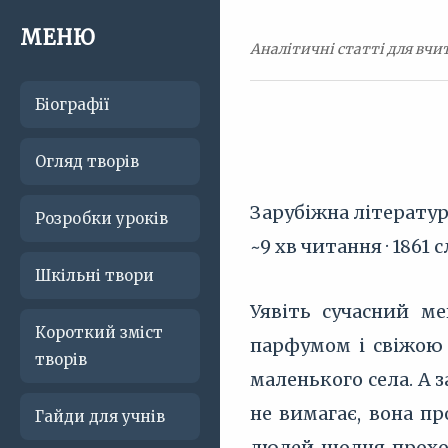
МЕНЮ
Аналітичні статті для вчит
Біографії
Огляд творів
Зарубіжна літерату
Розробки уроків
~9 хв читання · 1861 с
Шкільні твори
Уявіть сучасний ме
Короткий зміст
парфумом і свіжою
творів
маленького села. А з
не вимагає, вона п
Гайди для учнів
людей щодня проходя