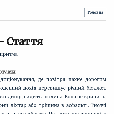
Головна
— Стаття
 притча
ротами
ндиціонування, де повітря пахне дорогим
щоденний дохід перевищує річний бюджет
й сходинці, сидить людина. Вона не кричить,
рий ліхтар або тріщина в асфальті. Тисячі
ють цього об'єкта. Не тому, що вони злі, а