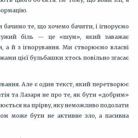
формацію.
 бачимо те, що хочемо бачити, і ігноруємо
 чужий біль — це «шум», який заважає
 а й з ігнорування. Ми створюємо власні
ежами цієї бульбашки хтось повільно згасає
ування. Але є один текст, який перетворює
тія та Лазаря не про те, як бути «добрим»
орюється на прірву, яку неможливо подолати
хом може бути не активне зло, а пасивна