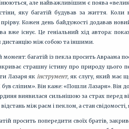
мінюються, але найважливішим є поява «велико
 стіни, яку багатій будував за життя. Коли в
прірву. Кожен день байдужості додавав новий
ва вже існує. Це геніальний хід автора: пок
 дистанцію між собою та іншими.
й момент: багатій із пекла просить Авраама п
зкриває страшну істину про природу цього пе
ти Лазаря як
інструмент
, як слугу, який має 
Я був сліпим». Він каже: «Пошли Лазаря». Він 
гординя виявилася сильнішою за страх перед в
відстань між раєм і пеклом, а стан свідомості,
гатій просить попередити своїх братів, закри