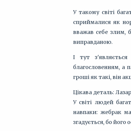
У такому світі баг
сприймалися як нор
вважав себе злим, б
виправданою.
І тут з'являється
благословенням, а п
гроші як такі, він а
Цікава деталь: Лаза
У світі людей бага
навпаки: жебрак ма
згадується, бо його 