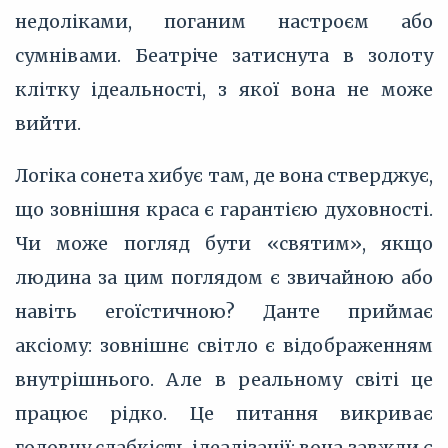
недоліками, поганим настроєм або
сумнівами. Беатріче затиснута в золоту
клітку ідеальності, з якої вона не може
вийти.
Логіка сонета хибує там, де вона стверджує,
що зовнішня краса є гарантією духовності.
Чи може погляд бути «святим», якщо
людина за цим поглядом є звичайною або
навіть егоїстичною? Данте приймає
аксіому: зовнішнє світло є відображенням
внутрішнього. Але в реальному світі це
працює рідко. Це питання викриває
головну слабкість ідеалізації: вона завжди є