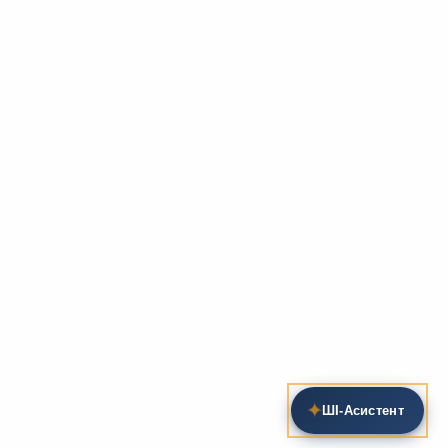
✦
ШІ‑Асистент