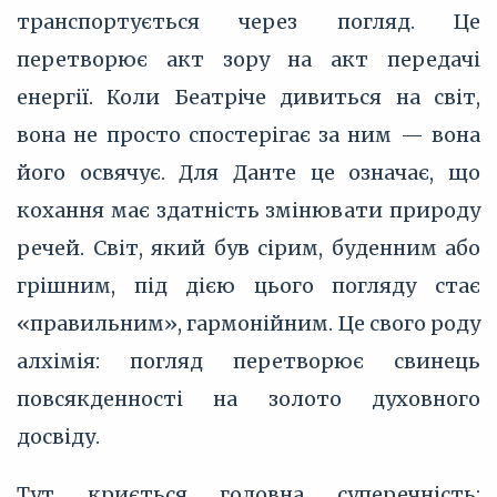
транспортується через погляд. Це
перетворює акт зору на акт передачі
енергії. Коли Беатріче дивиться на світ,
вона не просто спостерігає за ним — вона
його освячує. Для Данте це означає, що
кохання має здатність змінювати природу
речей. Світ, який був сірим, буденним або
грішним, під дією цього погляду стає
«правильним», гармонійним. Це свого роду
алхімія: погляд перетворює свинець
повсякденності на золото духовного
досвіду.
Тут криється головна суперечність: