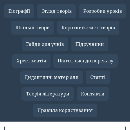
Біографії
Огляд творів
Розробки уроків
Шкільні твори
Короткий зміст творів
Гайди для учнів
Підручники
Хрестоматія
Підготовка до переказу
Дидактичні матеріали
Статті
Теорія літератури
Контакти
Правила користування