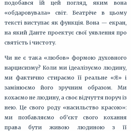
подобався їй цей погляд, яким вона
«обдаровувала» світ. Беатріче в цьому
тексті виступає як функція. Вона — екран,
на який Данте проектує свої уявлення про
святість і чистоту.
Чи не є така «любов» формою духовного
нарцисизму? Коли ми ідеалізуємо людину,
ми фактично стираємо її реальне «Я» і
замінюємо його зручним образом. Ми
кохаємо не людину, а своє відчуття поруч із
нею. Це свого роду «насильство красою»:
ми позбавляємо об'єкт свого кохання
права бути живою людиною з її