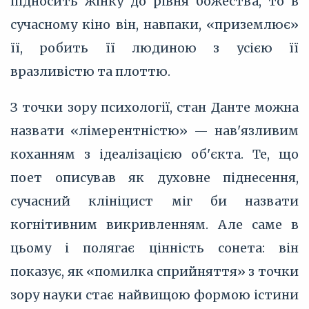
підносить жінку до рівня божества, то в
сучасному кіно він, навпаки, «приземлює»
її, робить її людиною з усією її
вразливістю та плоттю.
З точки зору психології, стан Данте можна
назвати «лімерентністю» — нав'язливим
коханням з ідеалізацією об'єкта. Те, що
поет описував як духовне піднесення,
сучасний клініцист міг би назвати
когнітивним викривленням. Але саме в
цьому і полягає цінність сонета: він
показує, як «помилка сприйняття» з точки
зору науки стає найвищою формою істини