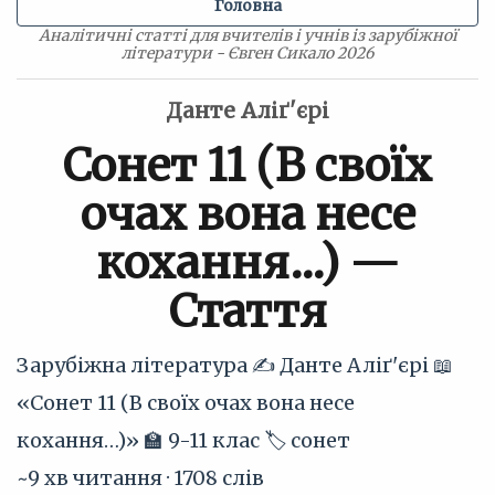
Головна
Аналітичні статті для вчителів і учнів із зарубіжної
літератури - Євген Сикало 2026
Данте Аліґ'єрі
Сонет 11 (В своїх
очах вона несе
кохання…) —
Стаття
Зарубіжна література
✍️ Данте Аліґ'єрі
📖
«Сонет 11 (В своїх очах вона несе
кохання…)»
🏫 9-11 клас
🏷 сонет
~9 хв читання · 1708 слів