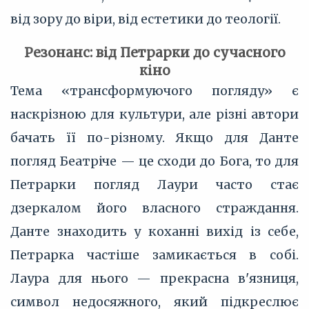
від зору до віри, від естетики до теології.
Резонанс: від Петрарки до сучасного
кіно
Тема «трансформуючого погляду» є
наскрізною для культури, але різні автори
бачать її по-різному. Якщо для Данте
погляд Беатріче — це сходи до Бога, то для
Петрарки погляд Лаури часто стає
дзеркалом його власного страждання.
Данте знаходить у коханні вихід із себе,
Петрарка частіше замикається в собі.
Лаура для нього — прекрасна в'язниця,
символ недосяжного, який підкреслює