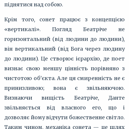
піднятися над собою.
Крім того, сонет працює з концепцією
«вертикалі». Погляд Беатріче не
горизонтальний (від людини до людини),
він вертикальний (від Бога через людину
до людини). Це створює ієрархію, де поет
визнає свою меншу цінність порівняно з
чистотою об'єкта. Але ця смиренність не є
принизливою; вона є звільняючою.
Визнаючи вищість Беатріче, Данте
звільняється від власного его, що і
дозволяє йому відчути божественне світло.
Таким чином, механіка сонета — це шлях