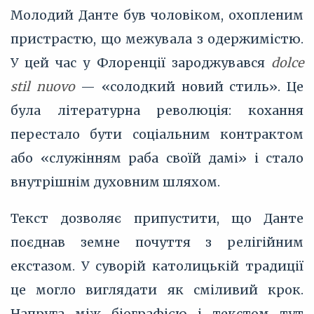
Молодий Данте був чоловіком, охопленим
пристрастю, що межувала з одержимістю.
У цей час у Флоренції зароджувався
dolce
stil nuovo
— «солодкий новий стиль». Це
була літературна революція: кохання
перестало бути соціальним контрактом
або «служінням раба своїй дамі» і стало
внутрішнім духовним шляхом.
Текст дозволяє припустити, що Данте
поєднав земне почуття з релігійним
екстазом. У суворій католицькій традиції
це могло виглядати як сміливий крок.
Напруга між біографією і текстом тут