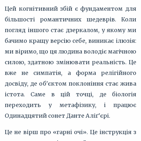
Цей когнітивний збій є фундаментом для
більшості романтичних шедеврів. Коли
погляд іншого стає дзеркалом, у якому ми
бачимо кращу версію себе, виникає ілюзія:
ми віримо, що ця людина володіє магічною
силою, здатною змінювати реальність. Це
вже не симпатія, а форма релігійного
досвіду, де об'єктом поклоніння стає жива
істота. Саме в цій точці, де біологія
переходить у метафізику, і працює
Одинадцятий сонет Данте Аліґ'єрі.
Це не вірш про «гарні очі». Це інструкція з