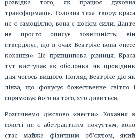
розвідка того, як працює духовна
трансформація. Головна теза твору: краса
не є самоціллю, вона є носієм сили. Данте
не просто описує зовнішність; він
стверджує, що в очах Беатріче вона «несе
кохання». Це принципова різниця. Краса
тут виступає як оболонка, як провідник
для чогось вищого. Погляд Беатріче діє як
лінза, що фокусує божественне світло і
спрямовує його на того, хто дивиться.
Розглянемо дієслово «нести». Кохання в
сонеті не є абстрактним почуттям, воно
стає майже фізичним об'єктом, який