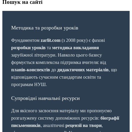
Пошук на сайті
Методика та розробки уроків
Фундаментом
zarlit.com
(з 2008 року) є фахові
розробки уроків
та
методика викладання
зарубіжної літератури. Навколо цього базису
формується комплексна підтримка вчителя: від
планів-конспектів
до
дидактичних матеріалів
, що
відповідають сучасним стандартам освіти та
програмам НУШ.
Супровідні навчальні ресурси
Для якісного засвоєння матеріалу ми пропонуємо
розгалужену систему допоміжних ресурсів:
біографії
письменників
, аналітичні
рецензії на твори
,