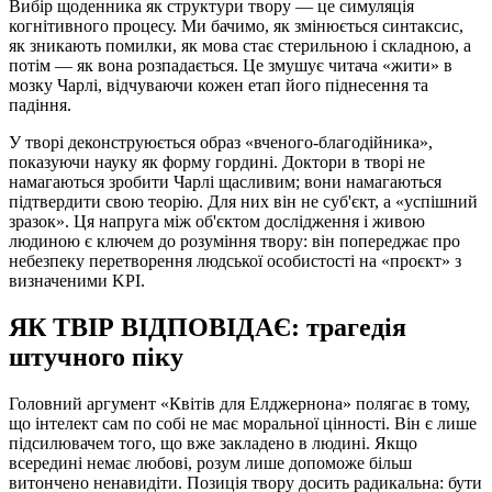
Вибір щоденника як структури твору — це симуляція
когнітивного процесу. Ми бачимо, як змінюється синтаксис,
як зникають помилки, як мова стає стерильною і складною, а
потім — як вона розпадається. Це змушує читача «жити» в
мозку Чарлі, відчуваючи кожен етап його піднесення та
падіння.
У творі деконструюється образ «вченого-благодійника»,
показуючи науку як форму гордині. Доктори в творі не
намагаються зробити Чарлі щасливим; вони намагаються
підтвердити свою теорію. Для них він не суб'єкт, а «успішний
зразок». Ця напруга між об'єктом дослідження і живою
людиною є ключем до розуміння твору: він попереджає про
небезпеку перетворення людської особистості на «проєкт» з
визначеними KPI.
ЯК ТВІР ВІДПОВІДАЄ: трагедія
штучного піку
Головний аргумент «Квітів для Елджернона» полягає в тому,
що інтелект сам по собі не має моральної цінності. Він є лише
підсилювачем того, що вже закладено в людині. Якщо
всередині немає любові, розум лише допоможе більш
витончено ненавидіти. Позиція твору досить радикальна: бути