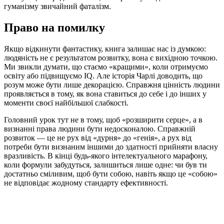
гуманізму звичайний фаталізм.
Право на помилку
Якщо відкинути фантастику, книга залишає нас із думкою:
людяність не є результатом розвитку, вона є вихідною точкою.
Ми звикли думати, що стаємо «кращими», коли отримуємо
освіту або підвищуємо IQ. Але історія Чарлі доводить, що
розум може бути лише декорацією. Справжня цінність людини
проявляється в тому, як вона ставиться до себе і до інших у
моменти своєї найбільшої слабкості.
Головний урок тут не в тому, щоб «розширити серце», а в
визнанні права людини бути недосконалою. Справжній
розвиток — це не рух від «дурня» до «генія», а рух від
потреби бути визнаним іншими до здатності прийняти власну
вразливість. В кінці будь-якого інтелектуального марафону,
коли формули забудуться, залишиться лише одне: чи був ти
достатньо сміливим, щоб бути собою, навіть якщо це «собою»
не відповідає жодному стандарту ефективності.