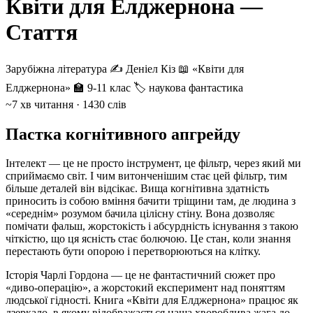
Квіти для Елджернона —
Стаття
Зарубіжна література
✍️ Деніел Кіз
📖 «Квіти для
Елджернона»
🏫 9-11 клас
🏷 наукова фантастика
~7 хв читання · 1430 слів
Пастка когнітивного апгрейду
Інтелект — це не просто інструмент, це фільтр, через який ми
сприймаємо світ. І чим витонченішим стає цей фільтр, тим
більше деталей він відсікає. Вища когнітивна здатність
приносить із собою вміння бачити тріщини там, де людина з
«середнім» розумом бачила цілісну стіну. Вона дозволяє
помічати фальш, жорстокість і абсурдність існування з такою
чіткістю, що ця ясність стає болючою. Це стан, коли знання
перестають бути опорою і перетворюються на клітку.
Історія Чарлі Гордона — це не фантастичний сюжет про
«диво-операцію», а жорстокий експеримент над поняттям
людської гідності. Книга «Квіти для Елджернона» працює як
дзеркало, в якому відображається наша хвороблива жага до