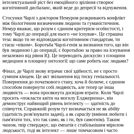
інтелектуальний ріст без емоційного зріління створює
когнітивний дисбаланс, який веде до депресії та відчуження.
Стосунки Чарлі з доктором Немуром розкривають конфлікт
між біологічним визначенням людини та гуманістичним.
Немур вважає, що розум є єдиним критерієм особистості, і
тому Чарлі до операції для нього «не існував». Це страшна
теза: якщо ти не відповідаєш когнітивним стандартам, ти
стаєш «ніким». Боротьба Чарлі-генія за визнання того, що він
був людиною і до операції, є боротьбою за право на існування
незалежно від рівня IQ. Це переводить дискусію з площини
медицини в площину онтології: що саме робить нас людьми?
Фінал, де Чарлі знову втрачає свої здібності, не є просто
сумним кінцем. Це акт звільнення від тиску геніальності.
Повернення до початкового стану, хоча й болюче, є єдиним
способом повернути собі людяність, але тепер це інша
людяність — вона просякнута досвідом втрати. Коли Чарлі
просить «покласти квіти на могилу Елджернона», він
демонструє найвищий рівень інтелекту — здатність до
співчуття. Справжній розум тут визначається не як
ability
(здатність розв'язувати задачі), а як
capacity
(вміння любити і
пам'ятати тих, хто так само, як і ти, був самотнім). Таким
чином, твір стверджує, що емпатія є стабільнішим мірилом
людськості, тоді як інтелект — лише тимчасовим і часто