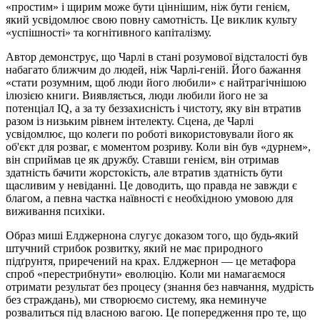
«простим» і щирим може бути ціннішим, ніж бути генієм,
який усвідомлює свою повну самотність. Це виклик культу
«успішності» та когнітивного капіталізму.
Автор демонструє, що Чарлі в стані розумової відсталості був
набагато ближчим до людей, ніж Чарлі-геній. Його бажання
«стати розумним, щоб люди його любили» є найтрагічнішою
ілюзією книги. Виявляється, люди любили його не за
потенціал IQ, а за ту беззахисність і чистоту, яку він втратив
разом із низьким рівнем інтелекту. Сцена, де Чарлі
усвідомлює, що колеги по роботі використовували його як
об'єкт для розваг, є моментом розриву. Коли він був «дурнем»,
він сприймав це як дружбу. Ставши генієм, він отримав
здатність бачити жорстокість, але втратив здатність бути
щасливим у невіданні. Це доводить, що правда не завжди є
благом, а певна частка наївності є необхідною умовою для
виживання психіки.
Образ миші Елджернона слугує доказом того, що будь-який
штучний стрибок розвитку, який не має природного
підґрунтя, приречений на крах. Елджернон — це метафора
спроб «перестрибнути» еволюцію. Коли ми намагаємося
отримати результат без процесу (знання без навчання, мудрість
без страждань), ми створюємо систему, яка неминуче
розвалиться під власною вагою. Це попередження про те, що