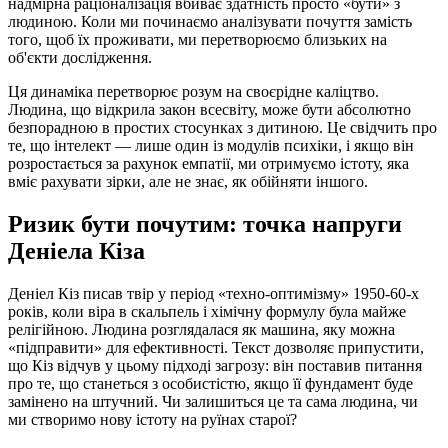
надмірна раціоналізація вбиває здатність просто «бути» з
людиною. Коли ми починаємо аналізувати почуття замість
того, щоб їх проживати, ми перетворюємо близьких на
об'єкти дослідження.
Ця динаміка перетворює розум на своєрідне каліцтво.
Людина, що відкрила закон всесвіту, може бути абсолютно
безпорадною в простих стосунках з дитиною. Це свідчить про
те, що інтелект — лише один із модулів психіки, і якщо він
розростається за рахунок емпатії, ми отримуємо істоту, яка
вміє рахувати зірки, але не знає, як обійняти іншого.
Ризик бути почутим: точка напруги
Деніела Кіза
Деніел Кіз писав твір у період «техно-оптимізму» 1950-60-х
років, коли віра в скальпель і хімічну формулу була майже
релігійною. Людина розглядалася як машина, яку можна
«підправити» для ефективності. Текст дозволяє припустити,
що Кіз відчув у цьому підході загрозу: він поставив питання
про те, що станеться з особистістю, якщо її фундамент буде
замінено на штучний. Чи залишиться це та сама людина, чи
ми створимо нову істоту на руїнах старої?