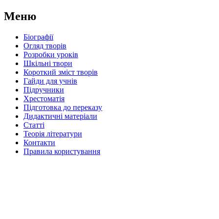
Меню
Біографії
Огляд творів
Розробки уроків
Шкільні твори
Короткий зміст творів
Гайди для учнів
Підручники
Хрестоматія
Підготовка до переказу
Дидактичні матеріали
Статті
Теорія літератури
Контакти
Правила користування