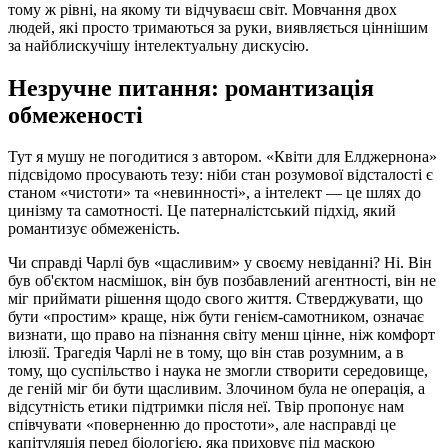
тому ж рівні, на якому ти відчуваєш світ. Мовчання двох
людей, які просто тримаються за руки, виявляється ціннішим
за найблискучішу інтелектуальну дискусію.
Незручне питання: романтизація
обмеженості
Тут я мушу не погодитися з автором. «Квіти для Елджернона»
підсвідомо просувають тезу: ніби стан розумової відсталості є
станом «чистоти» та «невинності», а інтелект — це шлях до
цинізму та самотності. Це патерналістський підхід, який
романтизує обмеженість.
Чи справді Чарлі був «щасливим» у своєму невіданні? Ні. Він
був об'єктом насмішок, він був позбавлений агентності, він не
міг приймати рішення щодо свого життя. Стверджувати, що
бути «простим» краще, ніж бути генієм-самотником, означає
визнати, що право на пізнання світу менш цінне, ніж комфорт
ілюзії. Трагедія Чарлі не в тому, що він став розумним, а в
тому, що суспільство і наука не змогли створити середовище,
де геній міг би бути щасливим. Злочином була не операція, а
відсутність етики підтримки після неї. Твір пропонує нам
співчувати «поверненню до простоти», але насправді це
капітуляція перед біологією, яка приховує під маскою