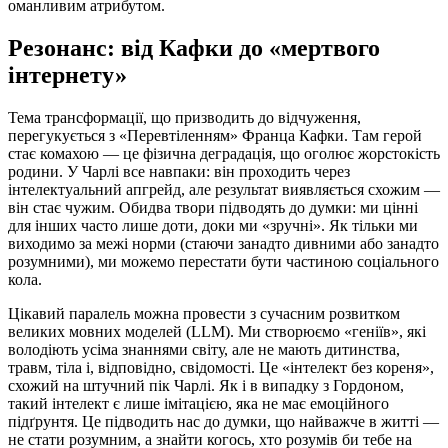
оманливим атрибутом.
Резонанс: від Кафки до «мертвого
інтернету»
Тема трансформації, що призводить до відчуження,
перегукується з «Перевтіленням» Франца Кафки. Там герой
стає комахою — це фізична деградація, що оголює жорстокість
родини. У Чарлі все навпаки: він проходить через
інтелектуальний апгрейд, але результат виявляється схожим —
він стає чужим. Обидва твори підводять до думки: ми цінні
для інших часто лише доти, доки ми «зручні». Як тільки ми
виходимо за межі норми (стаючи занадто дивними або занадто
розумними), ми можемо перестати бути частиною соціального
кола.
Цікавий паралель можна провести з сучасним розвитком
великих мовних моделей (LLM). Ми створюємо «геніїв», які
володіють усіма знаннями світу, але не мають дитинства,
травм, тіла і, відповідно, свідомості. Це «інтелект без кореня»,
схожий на штучний пік Чарлі. Як і в випадку з Гордоном,
такий інтелект є лише імітацією, яка не має емоційного
підґрунтя. Це підводить нас до думки, що найважче в житті —
не стати розумним, а знайти когось, хто розумів би тебе на