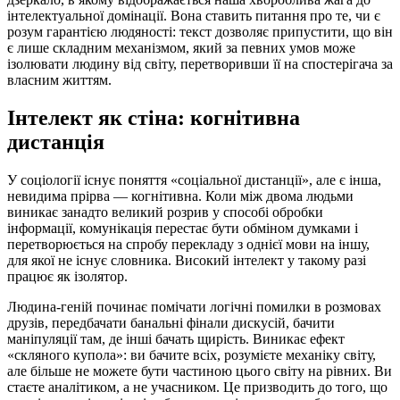
інтелектуальної домінації. Вона ставить питання про те, чи є
розум гарантією людяності: текст дозволяє припустити, що він
є лише складним механізмом, який за певних умов може
ізолювати людину від світу, перетворивши її на спостерігача за
власним життям.
Інтелект як стіна: когнітивна
дистанція
У соціології існує поняття «соціальної дистанції», але є інша,
невидима прірва — когнітивна. Коли між двома людьми
виникає занадто великий розрив у способі обробки
інформації, комунікація перестає бути обміном думками і
перетворюється на спробу перекладу з однієї мови на іншу,
для якої не існує словника. Високий інтелект у такому разі
працює як ізолятор.
Людина-геній починає помічати логічні помилки в розмовах
друзів, передбачати банальні фінали дискусій, бачити
маніпуляції там, де інші бачать щирість. Виникає ефект
«скляного купола»: ви бачите всіх, розумієте механіку світу,
але більше не можете бути частиною цього світу на рівних. Ви
стаєте аналітиком, а не учасником. Це призводить до того, що