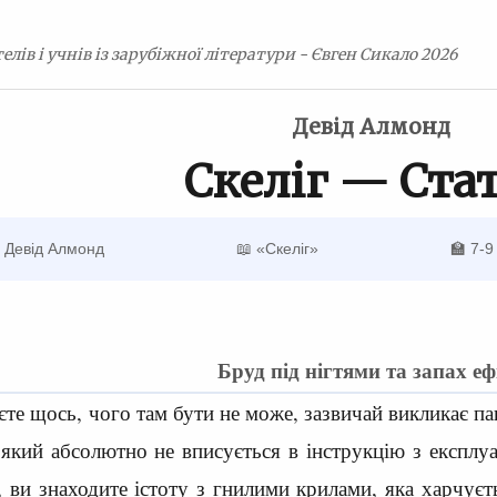
елів і учнів із зарубіжної літератури - Євген Сикало 2026
Девід Алмонд
Скеліг — Ста
 Девід Алмонд
📖 «Скеліг»
🏫 7-9
Бруд під нігтями та запах еф
те щось, чого там бути не може, зазвичай викликає па
 який абсолютно не вписується в інструкцію з експлуа
, ви знаходите істоту з гнилими крилами, яка харчуєт