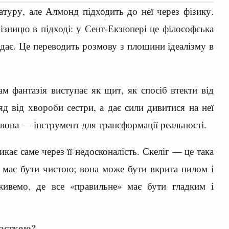
туру, але Алмонд підходить до неї через фізику.
зницю в підході: у Сент-Екзюпері це філософська
аждає. Це переводить розмову з площини ідеалізму в
м фантазія виступає як щит, як спосіб втекти від
д від хвороби сестри, а дає сили дивитися на неї
вона — інструмент для трансформації реальності.
кає саме через її недосконалість. Скеліг — це така
о має бути чистою; вона може бути вкрита пилом і
ивемо, де все «правильне» має бути гладким і
пасткою?