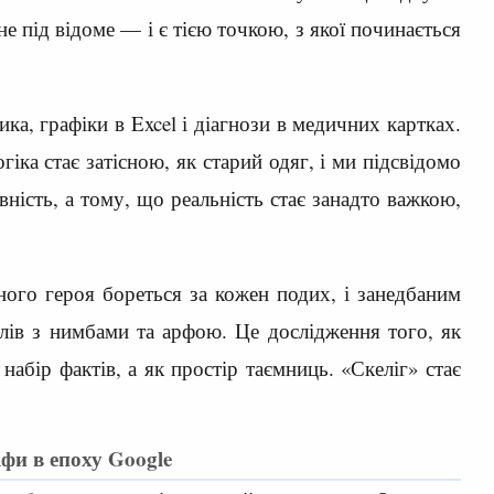
 під відоме — і є тією точкою, з якої починається
ка, графіки в Excel і діагнози в медичних картках.
гіка стає затісною, як старий одяг, і ми підсвідомо
ість, а тому, що реальність стає занадто важкою,
ого героя бореться за кожен подих, і занедбаним
елів з нимбами та арфою. Це дослідження того, як
абір фактів, а як простір таємниць. «Скеліг» стає
фи в епоху Google