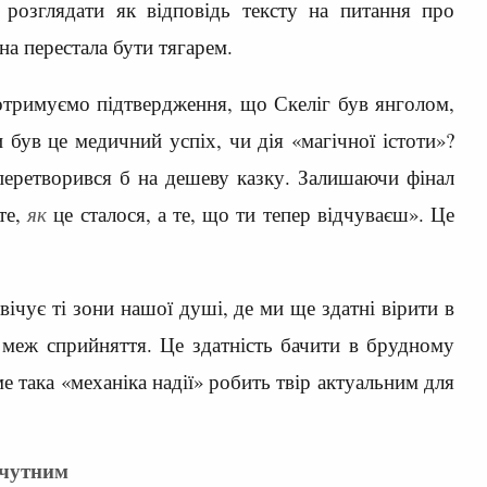
розглядати як відповідь тексту на питання про
на перестала бути тягарем.
отримуємо підтвердження, що Скеліг був янголом,
 був це медичний успіх, чи дія «магічної істоти»?
 перетворився б на дешеву казку. Залишаючи фінал
те,
як
це сталося, а те, що ти тепер відчуваєш». Це
вічує ті зони нашої душі, де ми ще здатні вірити в
меж сприйняття. Це здатність бачити в брудному
е така «механіка надії» робить твір актуальним для
дчутним