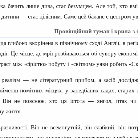
яка бачить лише дива, стає безумцем. Але той, хто вм
 дитини — стає цілісним. Саме цей баланс є центром ув
Провінційний туман і крила з 
а глибоко вкорінена в північному сході Англії, в регіо
дії. Це місце, де мрії розбиваються об сувору економ
траст між «сірістю» побуту і «світлом» уяви робить «С
реалізм — не літературний прийом, а засіб дослідже
айменш помітних місцях: у занедбаних садах, старих г
». Він не пояснює, хто ця істота — янгол, птах ч
ну життя.
разливості. Він не всемогутній, він слабкий, він п
яє припустити, що духовність не спускається з неба в с