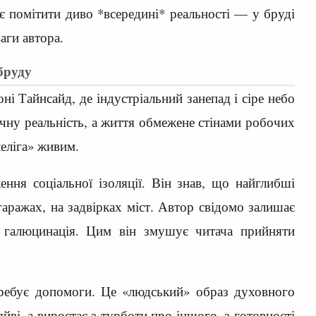
іє помітити диво *всередині* реальності — у бруді
аги автора.
бруду
ні Тайнсайд, де індустріальний занепад і сіре небо
ічну реальність, а життя обмежене стінами робочих
келіга» живим.
ння соціальної ізоляції. Він знав, що найглибші
аражах, на задвірках міст. Автор свідомо залишає
и галюцинація. Цим він змушує читача прийняти
отребує допомоги. Це «людський» образ духовного
яйві, а виростає з турботи про іншого, з готовності