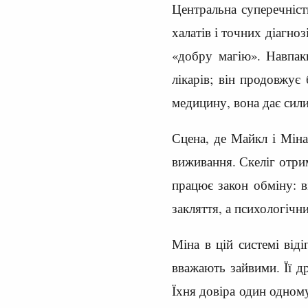
Центральна суперечніст
халатів і точних діагноз
«добру магію». Навпак
лікарів; він продовжує
медицину, вона дає сили
Сцена, де Майкл і Міна
виживання. Скеліг отрим
працює закон обміну: в
закляття, а психологічн
Міна в цій системі від
вважають зайвими. Її д
Їхня довіра один одному