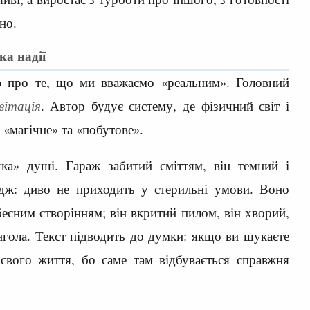
но.
ка надії
ю про те, що ми вважаємо «реальним». Головний
вітація
. Автор будує систему, де фізичний світ і
 «магічне» та «побутове».
ка» душі. Гараж забитий сміттям, він темний і
дж: диво не приходить у стерильні умови. Воно
ебесним створінням; він вкритий пилом, він хворий,
нгола. Текст підводить до думки: якщо ви шукаєте
 свого життя, бо саме там відбувається справжня