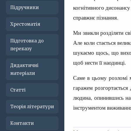
когнітивного дисонансу 
Підручники
справжнє пізнання.
Хрестоматія
Ми звикли розділяти сві
Підготовка до
Але коли стається велики
переказу
шукаємо щось, що виход
щоб нести її наодинці.
Дидактичні
матеріали
Саме в цьому розломі м
гаражем розгортається 
Статті
людина, опинившись на м
інструментом виживання
Теорія літератури
Контакти