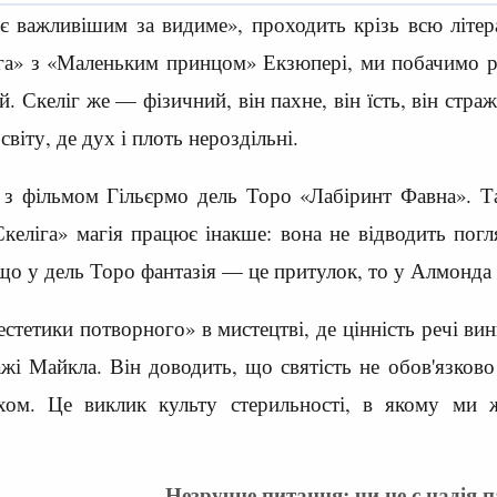
 важливішим за видиме», проходить крізь всю літера
га» з «Маленьким принцом» Екзюпері, ми побачимо рі
й. Скеліг же — фізичний, він пахне, він їсть, він стр
віту, де дух і плоть нероздільні.
 з фільмом Гільєрмо дель Торо «Лабіринт Фавна». Та
еліга» магія працює інакше: вона не відводить погля
що у дель Торо фантазія — це притулок, то у Алмонда 
стетики потворного» в мистецтві, де цінність речі вини
ражі Майкла. Він доводить, що святість не обов'язков
хом. Це виклик культу стерильності, в якому ми ж
Незручне питання: чи не є надія 