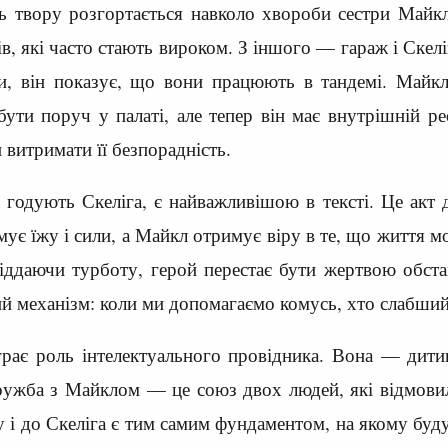
ь твору розгортається навколо хвороби сестри Майкл
ів, які часто стають вироком. З іншого — гараж і Скелі
и, він показує, що вони працюють в тандемі. Майкл 
 бути поруч у палаті, але тепер він має внутрішній р
 витримати її безпорадність.
 годують Скеліга, є найважливішою в тексті. Це акт 
ує їжу і сили, а Майкл отримує віру в те, що життя м
іддаючи турботу, герой перестає бути жертвою обста
ий механізм: коли ми допомагаємо комусь, хто слабший 
іграє роль інтелектуального провідника. Вона — дитин
ружба з Майклом — це союз двох людей, які відмовил
 і до Скеліга є тим самим фундаментом, на якому буду