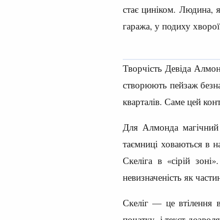
стає циніком. Людина, 
гаража, у подиху хворої
Творчість Девіда Алмонд
створюють пейзаж безна
кварталів. Саме цей кон
Для Алмонда магічний 
таємниці ховаються в н
Скеліга в «сірій зоні
невизначеність як части
Скеліг — це втілення в
початку, і текст дозвол