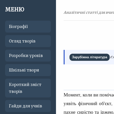
МЕНЮ
Аналітичні статті для вчит
Біографії
Огляд творів
Розробки уроків
✍️
Зарубіжна література
Шкільні твори
Короткий зміст
творів
Момент, коли ви помічає
уявіть фізичний об'єкт,
Гайди для учнів
пахне сирістю та іржею