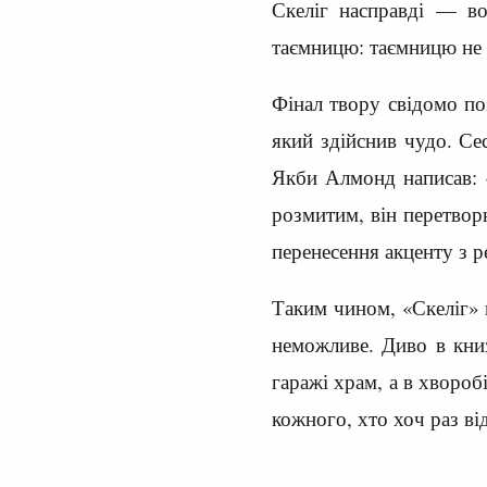
Скеліг насправді — во
таємницю: таємницю не т
Фінал твору свідомо по
який здійснив чудо. Се
Якби Алмонд написав: «
розмитим, він перетворю
перенесення акценту з р
Таким чином, «Скеліг» п
неможливе. Диво в кни
гаражі храм, а в хвороб
кожного, хто хоч раз ві