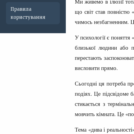
Ми живемо в ілюзії тот
Правила
що світ став повністю 
користування
чимось незбагненним. Ц
У психології є поняття 
близької людини або п
перестають заспокоюват
висловити прямо.
Сьогодні ця потреба пр
подіях. Це підсвідоме б
стикається з терміналь
мовчить кімната. Це «п
Тема «дива і реальності