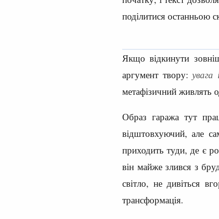
поділитися останньою ск
Якщо відкинути зовніш
аргумент твору:
увага
метафізичний живлять о
Образ гаража тут прац
відштовхуючий, але са
приходить туди, де є ро
він майже злився з бру
світло, не дивіться вг
трансформація.