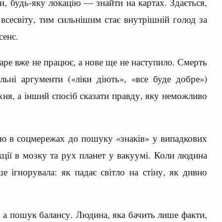
, будь-яку локацію — знайти на картах. Здається,
всесвіту, тим сильнішим стає внутрішній голод за
сенс.
таре вже не працює, а нове ще не наступило. Смерть
льні аргументи («ліки діють», «все буде добре»)
ня, а інший спосіб сказати правду, яку неможливо
ою в соцмережах до пошуку «знаків» у випадкових
кції в мозку та рух планет у вакуумі. Коли людина
е ігнорувала: як падає світло на стіну, як дивно
, а пошук балансу. Людина, яка бачить лише факти,