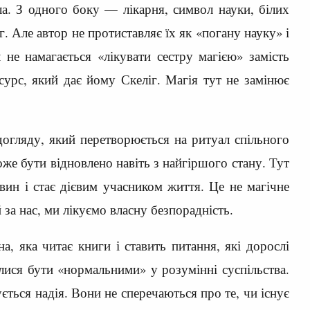
а. З одного боку — лікарня, символ науки, білих
г. Але автор не протиставляє їх як «погану науку» і
не намагається «лікувати сестру магією» замість
есурс, який дає йому Скеліг. Магія тут не замінює
догляду, який перетворюється на ритуал спільного
оже бути відновлено навіть з найгіршого стану. Тут
вин і стає дієвим учасником життя. Це не магічне
за нас, ми лікуємо власну безпорадність.
а, яка читає книги і ставить питання, які дорослі
ися бути «нормальними» у розумінні суспільства.
ється надія. Вони не сперечаються про те, чи існує