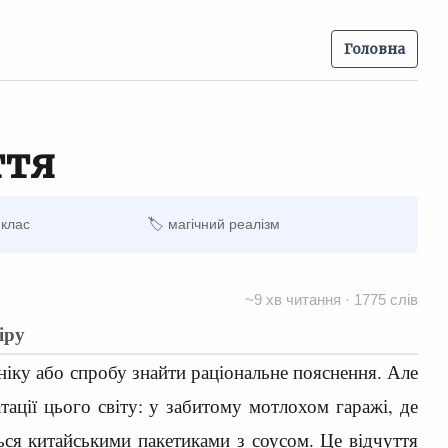
Головна
ття
 клас
🏷 магічний реалізм
~9 хв читання · 1775 слів
іру
ніку або спробу знайти раціональне пояснення. Але
тації цього світу: у забитому мотлохом гаражі, де
ься китайськими пакетиками з соусом. Це відчуття