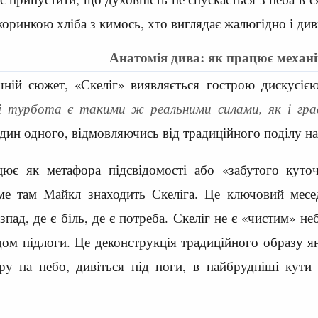
оринкою хліба з кимось, хто виглядає жалюгідно і див
Анатомія дива: як працює механі
ній сюжет, «Скеліг» виявляється гострою дискусіє
 і турбота є такими ж реальними силами, як і гра
дин одного, відмовляючись від традиційного поділу на
ює як метафора підсвідомості або «забутого куточ
ме там Майкл знаходить Скеліга. Це ключовий месе
зпад, де є біль, де є потреба. Скеліг не є «чистим» н
дом підлоги. Це деконструкція традиційного образу я
ору на небо, дивіться під ноги, в найбрудніші кути