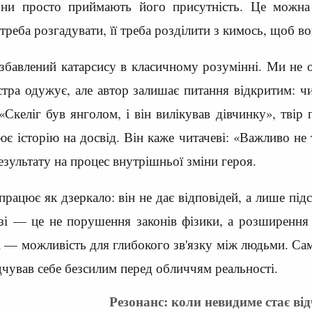
ни просто приймають його присутність. Це можна 
реба розгадувати, її треба розділити з кимось, щоб во
збавлений катарсису в класичному розумінні. Ми не 
стра одужує, але автор залишає питання відкритим: чи
Скеліг був янголом, і він вилікував дівчинку», твір
є історію на досвід. Він каже читачеві: «Важливо не 
езультату на процес внутрішньої зміни героя.
рацює як дзеркало: він не дає відповідей, а лише підс
зі — це не порушення законів фізики, а розширення 
і — можливість для глибокого зв'язку між людьми. Сам
дчував себе безсилим перед обличчям реальності.
Резонанс: коли невидиме стає ві