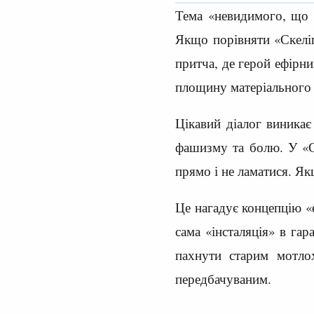
Тема «невидимого, що є
Якщо порівняти «Скелі
притча, де герой ефірни
площину матеріального с
Цікавий діалог виникає
фашизму та болю. У «Ск
прямо і не ламатися. Як
Це нагадує концепцію «е
сама «інсталяція» в га
пахнути старим мотло
передбачуваним.