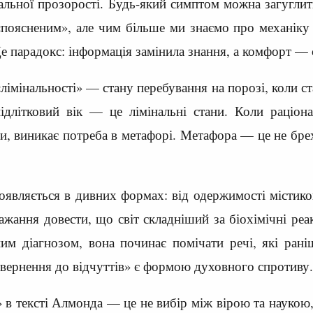
альної прозорості. Будь-який симптом можна загуглити
«поясненим», але чим більше ми знаємо про механіку 
е парадокс: інформація замінила знання, а комфорт — 
«лімінальності» — стану перебування на порозі, коли с
ідлітковий вік — це лімінальні стани. Коли раціона
и, виникає потреба в метафорі. Метафора — це не брех
оявляється в дивних формах: від одержимості містик
ажання довести, що світ складніший за біохімічні реа
ним діагнозом, вона починає помічати речі, які раніш
овернення до відчуттів» є формою духовного спротиву.
» в тексті Алмонда — це не вибір між вірою та наукою