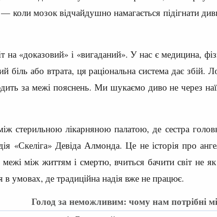
— коли мозок відчайдушно намагається підігнати дивне
т на «доказовий» і «вигаданий». У нас є медицина, фізи
й біль або втрата, ця раціональна система дає збій. Ло
ить за межі пояснень. Ми шукаємо диво не через наївн
іж стерильною лікарняною палатою, де сестра головн
дія «Скеліга» Девіда Алмонда. Це не історія про анг
ежі між життям і смертю, вчиться бачити світ не як н
 в умовах, де традиційна надія вже не працює.
Голод за неможливим: чому нам потрібні мі