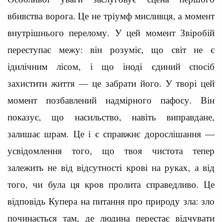
вбивства ворога. Це не тріумф мисливця, а момент
внутрішнього перелому. У цей момент Звіробій
переступає межу: він розуміє, що світ не є
ідилічним лісом, і що іноді єдиний спосіб
захистити життя — це забрати його. У творі цей
момент позбавлений надмірного пафосу. Він
показує, що насильство, навіть виправдане,
залишає шрам. Це і є справжнє дорослішання —
усвідомлення того, що твоя чистота тепер
залежить не від відсутності крові на руках, а від
того, чи була ця кров пролита справедливо. Це
відповідь Купера на питання про природу зла: зло
починається там, де людина перестає відчувати