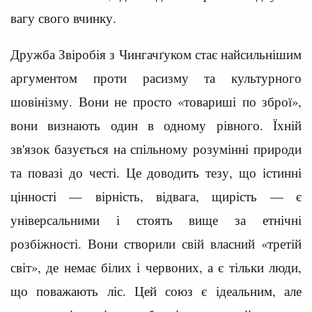
вагу свого вчинку.
Дружба Звіробія з Чингачґуком стає найсильнішим
аргументом проти расизму та культурного
шовінізму. Вони не просто «товариші по зброї»,
вони визнають один в одному рівного. Їхній
зв'язок базується на спільному розумінні природи
та повазі до честі. Це доводить тезу, що істинні
цінності — вірність, відвага, щирість — є
універсальними і стоять вище за етнічні
розбіжності. Вони створили свій власний «третій
світ», де немає білих і червоних, а є тільки люди,
що поважають ліс. Цей союз є ідеальним, але