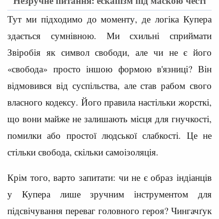
Незручне питання: ескапізм під маскою честі
Тут ми підходимо до моменту, де логіка Купера
здається сумнівною. Ми схильні сприймати
Звіробія як символ свободи, але чи не є його
«свобода» просто іншою формою в'язниці? Він
відмовився від суспільства, але став рабом свого
власного кодексу. Його правила настільки жорсткі,
що вони майже не залишають місця для гнучкості,
помилки або простої людської слабкості. Це не
стільки свобода, скільки самоізоляція.
Крім того, варто запитати: чи не є образ індіанців
у Купера лише зручним інструментом для
підсвічування переваг головного героя? Чингачґук