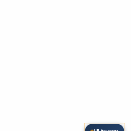
✦
ШІ‑Асистент