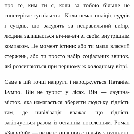
про те, ким ти є, коли за тобою більше не
спостерігає суспільство. Коли немає поліції, суддів
і сусідів, що засудять за неправильний вибір,
людина залишається віч-на-віч зі своїм внутрішнім
компасом. Це момент істини: або ти маєш власний
стержень, або ти просто набір соціальних звичок,
які розсипаються при першому ж холодному вітрі.
Саме в цій точці напруги і народжується Натаніел
Бумпо. Він не турист у лісах. Він — людина-
місток, яка намагається зберегти людську гідність
там, де цивілізація вважає, що гідність
закінчується разом із останнім поселенням. Роман
«Звіробій» — це не історія про стрільбу з рушниці,