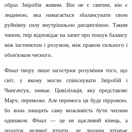
образ Звіробія живим. Він не є святим, він є
людиною, яка намагається збалансувати свою
руйнівну силу внутрішньою дисципліною. Таким
чином, твір відповідає на запит про пошук балансу
між інстинктом і розумом, між правом сильного і
обов'язком чесного.
Фінал твору лише загострює розуміння того, що
світ, у якому могли співіснувати Звіробій і
Чингачґук, зникає. Цивілізація, яку представляє
Марч, переможе. Але перемога ця буде пірровою,
бо вона знищить саму можливість бути чесним
одинаком. Фінал — це не щасливий кінець, а
початок великої втрати, де людина втрачає