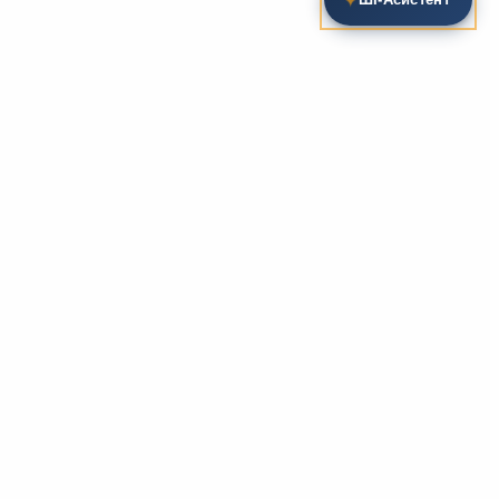
Пошук на сайті
Методика та розробки уроків
Фундаментом
zarlit.com
(з 2008 року) є фахові
розробки уроків
та
методика викладання
зарубіжної
літератури. Навколо цього базису формується
комплексна підтримка вчителя: від
планів-
конспектів
до
дидактичних матеріалів
, що
відповідають сучасним стандартам освіти та
програмам НУШ.
Супровідні навчальні ресурси
Для якісного засвоєння матеріалу ми пропонуємо
розгалужену систему допоміжних ресурсів:
біографії
письменників
, аналітичні
рецензії на твори
,
підручники
та
хрестоматії
. Учням доступні