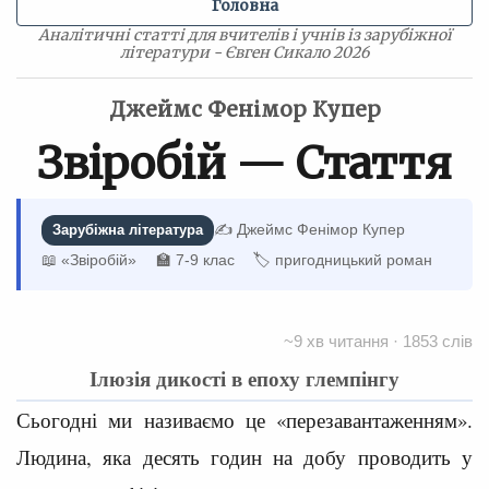
Головна
Аналітичні статті для вчителів і учнів із зарубіжної
літератури - Євген Сикало 2026
Джеймс Фенімор Купер
Звіробій — Стаття
✍️ Джеймс Фенімор Купер
Зарубіжна література
📖 «Звіробій»
🏫 7-9 клас
🏷 пригодницький роман
~9 хв читання · 1853 слів
Ілюзія дикості в епоху глемпінгу
Сьогодні ми називаємо це «перезавантаженням».
Людина, яка десять годин на добу проводить у