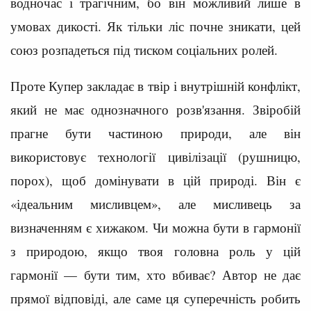
водночас і трагічним, бо він можливий лише в
умовах дикості. Як тільки ліс почне зникати, цей
союз розпадеться під тиском соціальних ролей.
Проте Купер закладає в твір і внутрішній конфлікт,
який не має однозначного розв'язання. Звіробій
прагне бути частиною природи, але він
використовує технології цивілізації (рушницю,
порох), щоб домінувати в цій природі. Він є
«ідеальним мисливцем», але мисливець за
визначенням є хижаком. Чи можна бути в гармонії
з природою, якщо твоя головна роль у цій
гармонії — бути тим, хто вбиває? Автор не дає
прямої відповіді, але саме ця суперечність робить