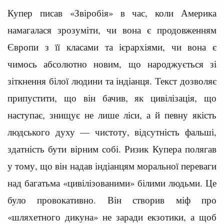
Купер писав «Звіробія» в час, коли Америка
намагалася зрозуміти, чи вона є продовженням
Європи з її класами та ієрархіями, чи вона є
чимось абсолютно новим, що народжується зі
зіткнення білої людини та індіанця. Текст дозволяє
припустити, що він бачив, як цивілізація, що
наступає, знищує не лише ліси, а й певну якість
людського духу — чистоту, відсутність фальші,
здатність бути вірним собі. Ризик Купера полягав
у тому, що він надав індіанцям моральної переваги
над багатьма «цивілізованими» білими людьми. Це
було провокативно. Він створив міф про
«шляхетного дикуна» не заради екзотики, а щоб