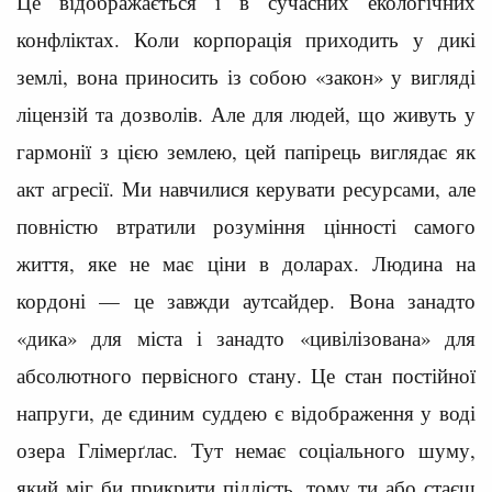
Це відображається і в сучасних екологічних
конфліктах. Коли корпорація приходить у дикі
землі, вона приносить із собою «закон» у вигляді
ліцензій та дозволів. Але для людей, що живуть у
гармонії з цією землею, цей папірець виглядає як
акт агресії. Ми навчилися керувати ресурсами, але
повністю втратили розуміння цінності самого
життя, яке не має ціни в доларах. Людина на
кордоні — це завжди аутсайдер. Вона занадто
«дика» для міста і занадто «цивілізована» для
абсолютного первісного стану. Це стан постійної
напруги, де єдиним суддею є відображення у воді
озера Глімерґлас. Тут немає соціального шуму,
який міг би прикрити підлість, тому ти або стаєш