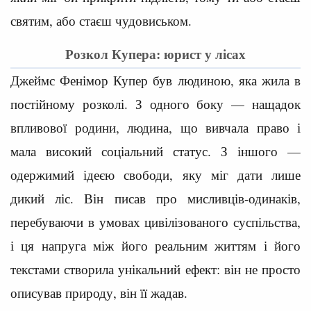
святим, або стаєш чудовиськом.
Розкол Купера: юрист у лісах
Джеймс Фенімор Купер був людиною, яка жила в
постійному розколі. З одного боку — нащадок
впливової родини, людина, що вивчала право і
мала високий соціальний статус. З іншого —
одержимий ідеєю свободи, яку міг дати лише
дикий ліс. Він писав про мисливців-одинаків,
перебуваючи в умовах цивілізованого суспільства,
і ця напруга між його реальним життям і його
текстами створила унікальний ефект: він не просто
описував природу, він її жадав.