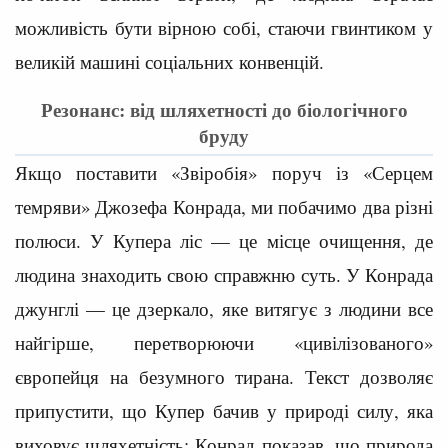
можливість бути вірною собі, стаючи гвинтиком у
великій машині соціальних конвенцій.
Резонанс: від шляхетності до біологічного
бруду
Якщо поставити «Звіробія» поруч із «Серцем
темряви» Джозефа Конрада, ми побачимо два різні
полюси. У Купера ліс — це місце очищення, де
людина знаходить свою справжню суть. У Конрада
джунглі — це дзеркало, яке витягує з людини все
найгірше, перетворюючи «цивілізованого»
європейця на безумного тирана. Текст дозволяє
припустити, що Купер бачив у природі силу, яка
виховує шляхетність; Конрад показав, що природа