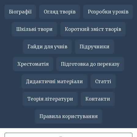
Біографії
Огляд творів
Розробки уроків
Шкільні твори
Короткий зміст творів
Гайди для учнів
Підручники
Хрестоматія
Підготовка до переказу
Дидактичні матеріали
Статті
Теорія літератури
Контакти
Правила користування