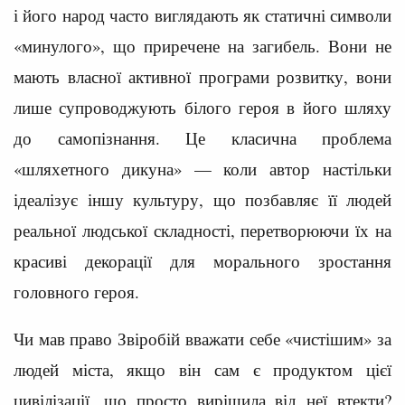
і його народ часто виглядають як статичні символи
«минулого», що приречене на загибель. Вони не
мають власної активної програми розвитку, вони
лише супроводжують білого героя в його шляху
до самопізнання. Це класична проблема
«шляхетного дикуна» — коли автор настільки
ідеалізує іншу культуру, що позбавляє її людей
реальної людської складності, перетворюючи їх на
красиві декорації для морального зростання
головного героя.
Чи мав право Звіробій вважати себе «чистішим» за
людей міста, якщо він сам є продуктом цієї
цивілізації, що просто вирішила від неї втекти?