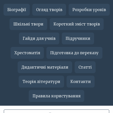
Біографії
Огляд творів
Розробки уроків
Шкільні твори
Короткий зміст творів
Гайди для учнів
Підручники
Хрестоматія
Підготовка до переказу
Дидактичні матеріали
Статті
Теорія літератури
Контакти
Правила користування