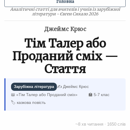
Головна
Аналітичні статті для вчителів і учнів із зарубіжної
літератури - Євген Сикало 2026
Джеймс Крюс
Тім Талер або
Проданий сміх —
Стаття
✍️ Джеймс Крюс
Зарубіжна література
📖 «Тім Талер або Проданий сміх»
🏫 5-7 клас
🏷 казкова повість
~8 хв читання · 1650 слів