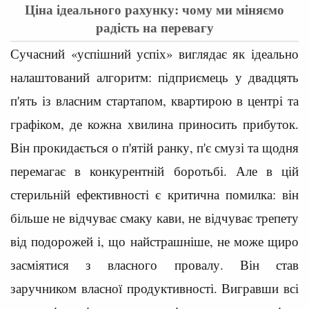
Ціна ідеального рахунку: чому ми міняємо
радість на перевагу
Сучасний «успішний успіх» виглядає як ідеально
налаштований алгоритм: підприємець у двадцять
п'ять із власним стартапом, квартирою в центрі та
графіком, де кожна хвилина приносить прибуток.
Він прокидається о п'ятій ранку, п'є смузі та щодня
перемагає в конкурентній боротьбі. Але в цій
стерильній ефективності є критична помилка: він
більше не відчуває смаку кави, не відчуває трепету
від подорожей і, що найстрашніше, не може щиро
засміятися з власного провалу. Він став
заручником власної продуктивності. Вигравши всі