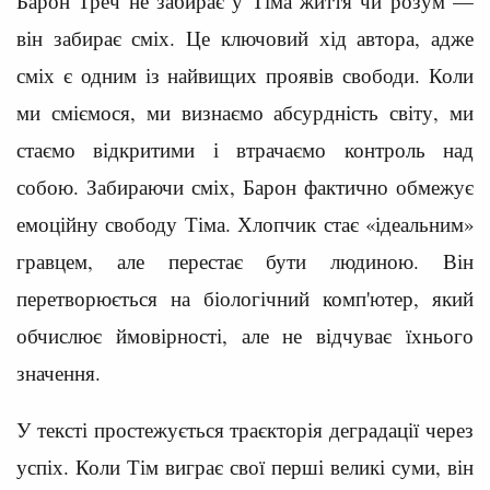
Барон Треч не забирає у Тіма життя чи розум —
він забирає сміх. Це ключовий хід автора, адже
сміх є одним із найвищих проявів свободи. Коли
ми сміємося, ми визнаємо абсурдність світу, ми
стаємо відкритими і втрачаємо контроль над
собою. Забираючи сміх, Барон фактично обмежує
емоційну свободу Тіма. Хлопчик стає «ідеальним»
гравцем, але перестає бути людиною. Він
перетворюється на біологічний комп'ютер, який
обчислює ймовірності, але не відчуває їхнього
значення.
У тексті простежується траєкторія деградації через
успіх. Коли Тім виграє свої перші великі суми, він