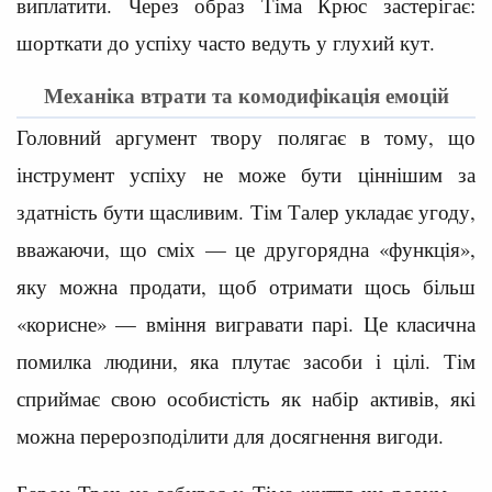
виплатити. Через образ Тіма Крюс застерігає:
шорткати до успіху часто ведуть у глухий кут.
Механіка втрати та комодифікація емоцій
Головний аргумент твору полягає в тому, що
інструмент успіху не може бути ціннішим за
здатність бути щасливим. Тім Талер укладає угоду,
вважаючи, що сміх — це другорядна «функція»,
яку можна продати, щоб отримати щось більш
«корисне» — вміння вигравати парі. Це класична
помилка людини, яка плутає засоби і цілі. Тім
сприймає свою особистість як набір активів, які
можна перерозподілити для досягнення вигоди.