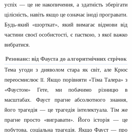
успіх — це не накопичення, а здатність зберігати
цілісність, навіть якщо це означає іноді програвати.
Будь-який «шорткат», який вимагає відмови від
частини своєї особистості, є пасткою, з якої важко
вибратися.
Резонанс: від Фауста до алгоритмічних стрічок
Тема угоди з дияволом стара як світ, але Крюс
переосмислює її. Якщо порівняти «Тіма Талера» з
«Фаустом» Гете, ми побачимо різницю в
масштабах. Фауст прагне абсолютного знання,
його трагедія — це трагедія інтелектуала. Тім же
прагне просто «вигравати». Його історія — це
побутова, соціальна трагедія. Якщо Фауст — про