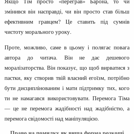
Якщо Тім просто «переграв» Барона, то чи
змінився він насправді, чи він просто став більш
ефективним гравцем? Це ставить під сумнів
чистоту морального уроку.
Проте, можливо, саме в цьому і полягає повага
автора до читача. Він не дає дешевого
моралізаторства. Він показує, що щоб вирватися з
пастки, яку створив твій власний егоїзм, потрібно
бути дисциплінованим і мати підтримку тих, кого
ти не намагався використовувати. Перемога Тіма
— це не перемога жадібності над жадібністю, а
перемога свідомості над маніпуляцією.
Право на помилку як вища форма розкоші