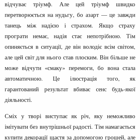
відчуває тріумф. Але цей тріумф швидко
перетворюється на нудьгу, бо азарт — це завжди
танець між надією і страхом. Якщо страху
програти немає, надія стає непотрібною. Тім
опиняється в ситуації, де він володіє всім світом,
але цей світ для нього став плоским. Він більше не
може відчути «смаку» перемоги, бо вона стала
автоматичною. Це ілюстрація того, як
гарантований результат вбиває сенс будь-якої
діяльності.
Сміх у творі виступає як річ, яку неможливо
імітувати без внутрішньої радості. Тім намагається
купити декорації щастя за допомогою грошей, але