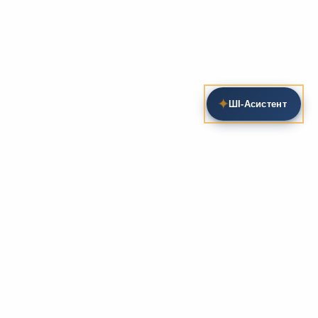
✦
ШІ‑Асистент
Пошук на сайті
Методика та розробки уроків
Фундаментом
zarlit.com
(з 2008 року) є фахові
розробки уроків
та
методика викладання
зарубіжної
літератури. Навколо цього базису формується
комплексна підтримка вчителя: від
планів-
конспектів
до
дидактичних матеріалів
, що
відповідають сучасним стандартам освіти та
програмам НУШ.