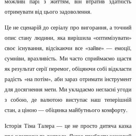
можливі парі з життям, він втратив здатність
отримувати від цього задоволення.
Це не сценарій до серіалу про вигорання, а точний
опис стану людини, яка вирішила «оптимізувати»
своє існування, відсікаючи все «зайве» — емоції,
сумніви, вразливість. Ми часто сприймаємо щастя
як результат серії перемог, обіцяючи собі відкласти
радість «на потім», аби зараз отримати інструмент
для досягнення мети. Ми укладаємо негласні угоди
з собою, де валютою виступає наш теперішній
стан, а ціною — обіцянка майбутнього комфорту.
Історія Тіма Талера — це не просто дитяча казка
про хлопчика та диявола. Якщо прибрати казковий