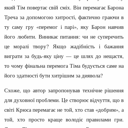
який Тім повертає свій сміх. Він перемагає Барона
Треча за допомогою хитрості, фактично граючи в
ту саму гру «перемог і парі», яку Барон навчив
його любити. Виникає питання: чи не суперечить
це моралі твору? Якщо жадібність і бажання
виграти за будь-яку ціну — це шлях до нещастя,
то чому фінальна перемога Тіма будується саме на
його здатності бути хитрішим за диявола?
Схоже, що автор запропонував технічне рішення
для духовної проблеми. Це створює відчуття, що в
світі Крюса перемагає не той, хто став «добрим», а
той, хто просто краще володіє правилами гри.