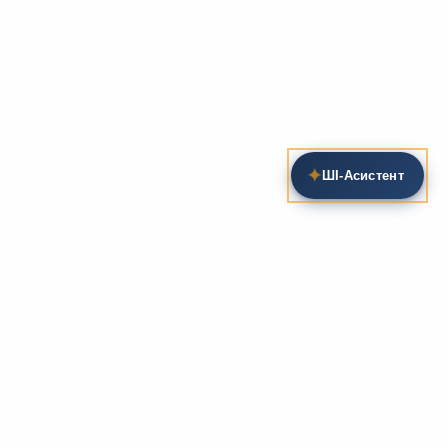
✦
ШІ‑Асистент
Пошук на сайті
Методика та розробки уроків
Фундаментом
zarlit.com
(з 2008 року) є фахові
розробки уроків
та
методика викладання
зарубіжної
літератури. Навколо цього базису формується
комплексна підтримка вчителя: від
планів-
конспектів
до
дидактичних матеріалів
, що
відповідають сучасним стандартам освіти та