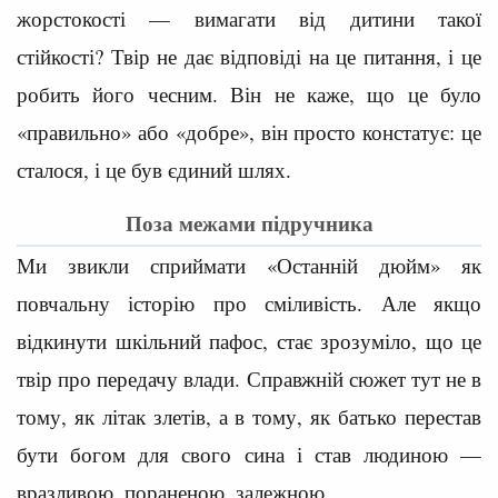
жорстокості — вимагати від дитини такої
стійкості? Твір не дає відповіді на це питання, і це
робить його чесним. Він не каже, що це було
«правильно» або «добре», він просто констатує: це
сталося, і це був єдиний шлях.
Поза межами підручника
Ми звикли сприймати «Останній дюйм» як
повчальну історію про сміливість. Але якщо
відкинути шкільний пафос, стає зрозуміло, що це
твір про передачу влади. Справжній сюжет тут не в
тому, як літак злетів, а в тому, як батько перестав
бути богом для свого сина і став людиною —
вразливою, пораненою, залежною.