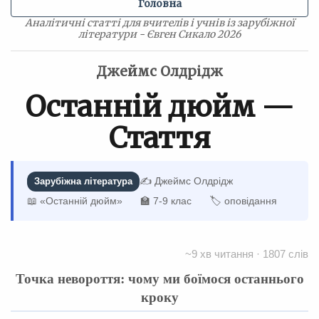
Головна
Аналітичні статті для вчителів і учнів із зарубіжної
літератури - Євген Сикало 2026
Джеймс Олдрідж
Останній дюйм —
Стаття
✍️ Джеймс Олдрідж
Зарубіжна література
📖 «Останній дюйм»
🏫 7-9 клас
🏷 оповідання
~9 хв читання · 1807 слів
Точка невороття: чому ми боїмося останнього
кроку