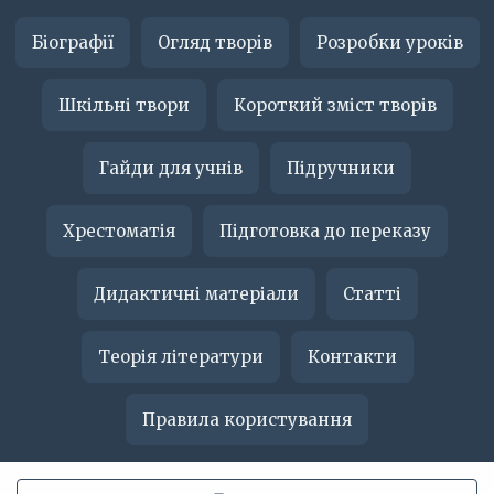
Біографії
Огляд творів
Розробки уроків
Шкільні твори
Короткий зміст творів
Гайди для учнів
Підручники
Хрестоматія
Підготовка до переказу
Дидактичні матеріали
Статті
Теорія літератури
Контакти
Правила користування