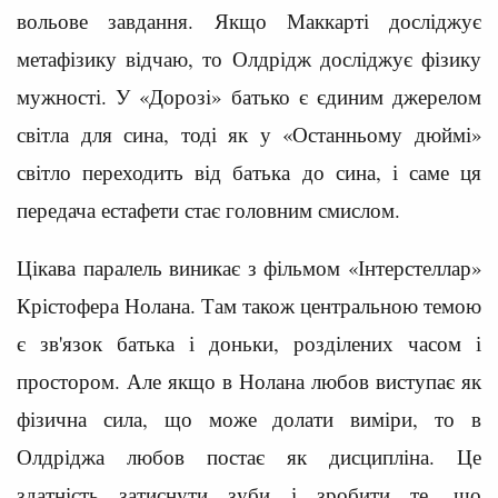
вольове завдання. Якщо Маккарті досліджує
метафізику відчаю, то Олдрідж досліджує фізику
мужності. У «Дорозі» батько є єдиним джерелом
світла для сина, тоді як у «Останньому дюймі»
світло переходить від батька до сина, і саме ця
передача естафети стає головним смислом.
Цікава паралель виникає з фільмом «Інтерстеллар»
Крістофера Нолана. Там також центральною темою
є зв'язок батька і доньки, розділених часом і
простором. Але якщо в Нолана любов виступає як
фізична сила, що може долати виміри, то в
Олдріджа любов постає як дисципліна. Це
здатність затиснути зуби і зробити те, що