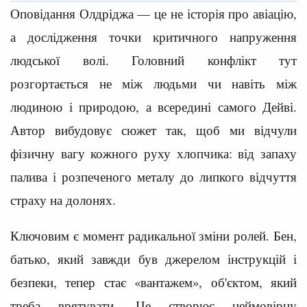
Оповідання Олдріджа — це не історія про авіацію,
а дослідження точки критичного напруження
людської волі. Головний конфлікт тут
розгортається не між людьми чи навіть між
людиною і природою, а всередині самого Дейві.
Автор вибудовує сюжет так, щоб ми відчули
фізичну вагу кожного руху хлопчика: від запаху
палива і розпеченого металу до липкого відчуття
страху на долонях.
Ключовим є момент радикальної зміни ролей. Бен,
батько, який завжди був джерелом інструкцій і
безпеки, тепер стає «вантажем», об'єктом, який
треба врятувати. Це створює неймовірну