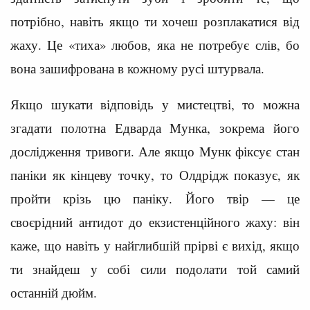
потрібно, навіть якщо ти хочеш розплакатися від
жаху. Це «тиха» любов, яка не потребує слів, бо
вона зашифрована в кожному русі штурвала.
Якщо шукати відповідь у мистецтві, то можна
згадати полотна Едварда Мунка, зокрема його
дослідження тривоги. Але якщо Мунк фіксує стан
паніки як кінцеву точку, то Олдрідж показує, як
пройти крізь цю паніку. Його твір — це
своєрідний антидот до екзистенційного жаху: він
каже, що навіть у найглибшій прірві є вихід, якщо
ти знайдеш у собі сили подолати той самий
останній дюйм.