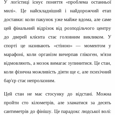
У логістиці існує поняття «проблема останньої
милі». Це найскладніший і найдорожчий етап
доставки: коли пакунок уже майже вдома, але саме
цей фінальний відрізок від розподільчого центру
до дверей клієнта стає головним викликом. У
спорті це називають «стіною» — моментом у
марафоні, коли організм вичерпав глікоген, м'язи
відмовляють, а мозок вимагає зупинитися. Це стан,
коли фізична можливість діяти ще є, але психічний
бар'єр стає непролазним.
Цей стан не має стосунку до відстані. Можна
пройти сто кілометрів, але зламатися за десять
сантиметрів до фінішу. Це парадокс людської волі: