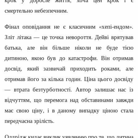
смертельно небезпечним.
Фінал оповідання не є класичним «хепі-ендом».
Зліт літака — це точка невороття. Дейві врятував
батька, але він більше ніколи не буде тією
дитиною, якою був до катастрофи. Він отримав
досвід, який зазвичай приходить роками, але
отримав його за кілька годин. Ціна цього досвіду
— втрата безтурботності. Автор залишає нас із
відчуттям, що перемога над обставинами завжди
має свою ціну, і в даному випадку ціною стала
передчасна зрілість.
Олдрідж кидає виклик уявленню про те, що дитина