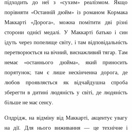
підходить до неї з «сухим» реалізмом. Якщо
порівняти «Останній дюйм» із романом Кормака
Маккарті «Дорога», можна помітити дві різні
сторони однієї медалі. У Маккарті батько і син
ідуть через попелище світу, і там відповідальність
перетворюється на вічний, виснажливий тягар. Там
немає «останнього дюйма», який приносить
порятунок; там є лише нескінченна дорога, де
любов проявляється як відчайдушна спроба
зберегти в дитині людяність у світі, де людяність
більше не має сенсу.
Олдрідж, на відміну від Маккарті, акцентує увагу
на дії. Для нього виживання — це технічне і