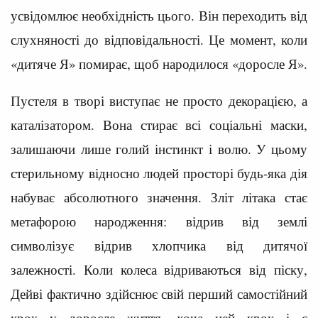
усвідомлює необхідність цього. Він переходить від
слухняності до відповідальності. Це момент, коли
«дитяче Я» помирає, щоб народилося «доросле Я».
Пустеля в творі виступає не просто декорацією, а
каталізатором. Вона стирає всі соціальні маски,
залишаючи лише голий інстинкт і волю. У цьому
стерильному відносно людей просторі будь-яка дія
набуває абсолютного значення. Зліт літака стає
метафорою народження: відрив від землі
символізує відрив хлопчика від дитячої
залежності. Коли колеса відриваються від піску,
Дейві фактично здійснює свій перший самостійний
крок у доросле життя, хоча цей крок і є