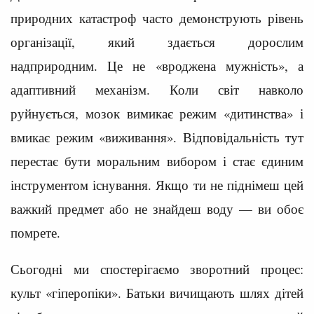
природних катастроф часто демонструють рівень
організації, який здається дорослим
надприродним. Це не «вроджена мужність», а
адаптивний механізм. Коли світ навколо
руйнується, мозок вимикає режим «дитинства» і
вмикає режим «виживання». Відповідальність тут
перестає бути моральним вибором і стає єдиним
інструментом існування. Якщо ти не піднімеш цей
важкий предмет або не знайдеш воду — ви обоє
помрете.
Сьогодні ми спостерігаємо зворотний процес:
культ «гіперопіки». Батьки вичищають шлях дітей