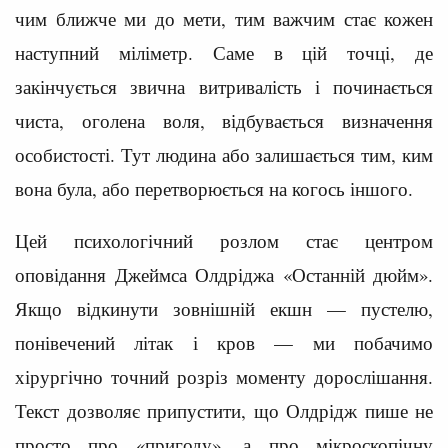
чим ближче ми до мети, тим важчим стає кожен
наступний міліметр. Саме в цій точці, де
закінчується звична витривалість і починається
чиста, оголена воля, відбувається визначення
особистості. Тут людина або залишається тим, ким
вона була, або перетворюється на когось іншого.
Цей психологічний розлом стає центром
оповідання Джеймса Олдріджа «Останній дюйм».
Якщо відкинути зовнішній екшн — пустелю,
понівечений літак і кров — ми побачимо
хірургічно точний розріз моменту дорослішання.
Текст дозволяє припустити, що Олдрідж пише не
просто про «пригоду», а про мікроскопічну