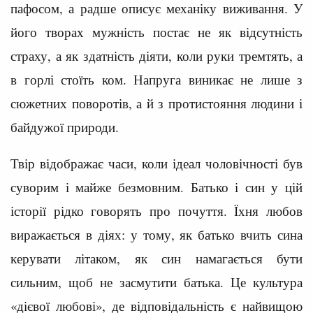
пафосом, а радше описує механіку виживання. У
його творах мужність постає не як відсутність
страху, а як здатність діяти, коли руки тремтять, а
в горлі стоїть ком. Напруга виникає не лише з
сюжетних поворотів, а й з протистояння людини і
байдужої природи.
Твір відображає часи, коли ідеал чоловічності був
суворим і майже безмовним. Батько і син у цій
історії рідко говорять про почуття. Їхня любов
виражається в діях: у тому, як батько вчить сина
керувати літаком, як син намагається бути
сильним, щоб не засмутити батька. Це культура
«дієвої любові», де відповідальність є найвищою