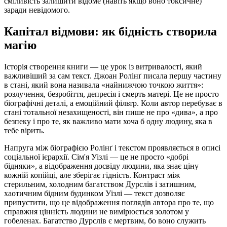
сміливість залишити відоме (навіть якщо воно токсичне)
заради невідомого.
Капітал відмови: як бідність створила
магію
Історія створення книги — це урок із витривалості, який
важливіший за сам текст. Джоан Ролінґ писала першу частину
в стані, який вона називала «найнижчою точкою життя»:
розлучення, безробіття, депресія і смерть матері. Це не просто
біографічні деталі, а емоційний фільтр. Коли автор перебуває в
стані тотальної незахищеності, він пише не про «дива», а про
безпеку і про те, як важливо мати хоча б одну людину, яка в
тебе вірить.
Напруга між біографією Ролінґ і текстом проявляється в описі
соціальної ієрархії. Сім'я Уізлі — це не просто «добрі
бідняки», а відображення досвіду людини, яка знає ціну
кожній копійці, але зберігає гідність. Контраст між
стерильним, холодним багатством Дурслів і затишним,
хаотичним бідним будинком Уізлі — текст дозволяє
припустити, що це відображення поглядів автора про те, що
справжня цінність людини не вимірюється золотом у
гобеленах. Багатство Дурслів є мертвим, бо воно служить