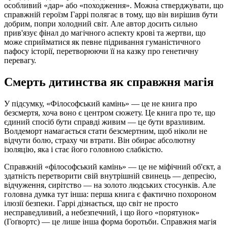
особливий «дар» або «походження». Можна стверджувати, що
справжній героїзм Гаррі полягає в тому, що він вирішив бути
добрим, попри холодний світ. Але автор досить сильно
прив'язує фінал до магічного аспекту крові та жертви, що
може сприйматися як певне підривання гуманістичного
пафосу історії, перетворюючи її на казку про генетичну
перевагу.
Смерть дитинства як справжня магія
У підсумку, «Філософський камінь» — це не книга про
безсмертя, хоча воно є центром сюжету. Це книга про те, що
єдиний спосіб бути справді живим — це бути вразливим.
Волдеморт намагається стати безсмертним, щоб ніколи не
відчути болю, страху чи втрати. Він обирає абсолютну
ізоляцію, яка і стає його головною слабкістю.
Справжній «філософський камінь» — це не міфічний об'єкт, а
здатність перетворити свій внутрішній свинець — депресію,
відчуження, сирітство — на золото людських стосунків. Але
головна думка тут інша: перша книга є фактично похороном
ілюзії безпеки. Гаррі дізнається, що світ не просто
несправедливий, а небезпечний, і що його «порятунок»
(Гоґвортс) — це лише інша форма боротьби. Справжня магія