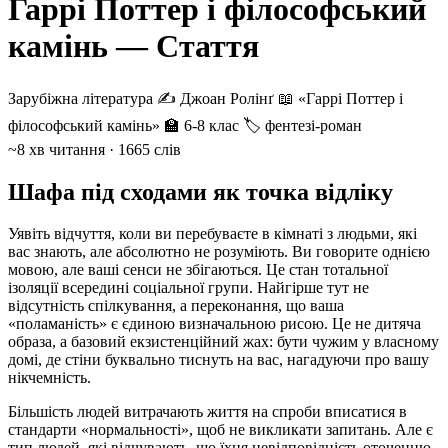
Гаррі Поттер і філософський
камінь — Стаття
Зарубіжна література
✍️ Джоан Ролінґ
📖 «Гаррі Поттер і
філософський камінь»
🏫 6-8 клас
🏷 фентезі-роман
~8 хв читання · 1665 слів
Шафа під сходами як точка відліку
Уявіть відчуття, коли ви перебуваєте в кімнаті з людьми, які
вас знають, але абсолютно не розуміють. Ви говорите однією
мовою, але ваші сенси не збігаються. Це стан тотальної
ізоляції всередині соціальної групи. Найгірше тут не
відсутність спілкування, а переконання, що ваша
«поламаність» є єдиною визначальною рисою. Це не дитяча
образа, а базовий екзистенційний жах: бути чужим у власному
домі, де стіни буквально тиснуть на вас, нагадуючи про вашу
нікчемність.
Більшість людей витрачають життя на спроби вписатися в
стандарти «нормальності», щоб не викликати запитань. Але є
тип людей, які відчувають, що їхня невідповідність оточенню