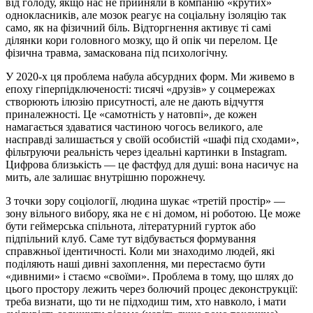
від голоду, якщо нас не прийняли в компанію «крутих»
однокласників, але мозок реагує на соціальну ізоляцію так
само, як на фізичний біль. Відторгнення активує ті самі
ділянки кори головного мозку, що й опік чи перелом. Це
фізична травма, замаскована під психологічну.
У 2020-х ця проблема набула абсурдних форм. Ми живемо в
епоху гіперпідключеності: тисячі «друзів» у соцмережах
створюють ілюзію присутності, але не дають відчуття
приналежності. Це «самотність у натовпі», де кожен
намагається здаватися частиною чогось великого, але
насправді залишається у своїй особистій «шафі під сходами»,
фільтруючи реальність через ідеальні картинки в Instagram.
Цифрова близькість — це фастфуд для душі: вона насичує на
мить, але залишає внутрішню порожнечу.
З точки зору соціології, людина шукає «третій простір» —
зону вільного вибору, яка не є ні домом, ні роботою. Це може
бути геймерська спільнота, літературний гурток або
підпільний клуб. Саме тут відбувається формування
справжньої ідентичності. Коли ми знаходимо людей, які
поділяють наші дивні захоплення, ми перестаємо бути
«дивними» і стаємо «своїми». Проблема в тому, що шлях до
цього простору лежить через болючий процес деконструкції:
треба визнати, що ти не підходиш тим, хто навколо, і мати