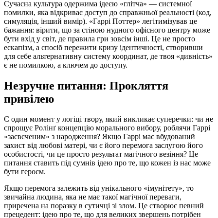
Сучасна культура одержима ідеєю «глітча» — системної
помилки, яка відкриває доступ до справжньої реальності (код,
симуляція, інший вимір). «Гаррі Поттер» легітимізував це
бажання: вірити, що за стіною нудного офісного центру може
бути вхід у світ, де правила гри зовсім інші. Це не просто
ескапізм, а спосіб пережити кризу ідентичності, створивши
для себе альтернативну систему координат, де твоя «дивність»
є не помилкою, а ключем до доступу.
Незручне питання: Прокляття
привілею
Є один момент у логіці твору, який викликає суперечки: чи не
спрощує Ролінґ концепцію морального вибору, роблячи Гаррі
«засвєченим» з народження? Якщо Гаррі має вбудований
захист від любові матері, чи є його перемога заслугою його
особистості, чи це просто результат магічного везіння? Це
питання ставить під сумнів ідею про те, що кожен із нас може
бути героєм.
Якщо перемога залежить від унікального «імунітету», то
звичайна людина, яка не має такої магічної переваги,
приречена на поразку в сутичці зі злом. Це створює певний
прецедент: ідею про те, що для великих звершень потрібен