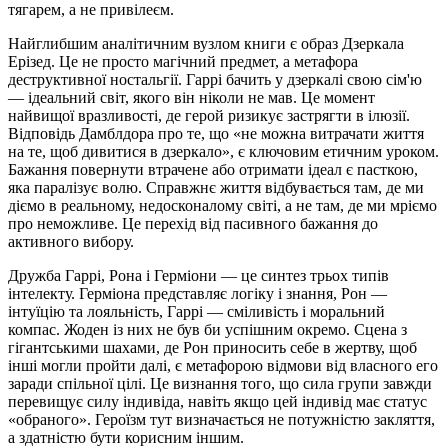
тягарем, а не привілеєм.
Найглибшим аналітичним вузлом книги є образ Дзеркала
Ерізед. Це не просто магічний предмет, а метафора
деструктивної ностальгії. Гаррі бачить у дзеркалі свою сім'ю
— ідеальний світ, якого він ніколи не мав. Це момент
найвищої вразливості, де герой ризикує застрягти в ілюзії.
Відповідь Дамблдора про те, що «не можна витрачати життя
на те, щоб дивитися в дзеркало», є ключовим етичним уроком.
Бажання повернути втрачене або отримати ідеал є пасткою,
яка паралізує волю. Справжнє життя відбувається там, де ми
діємо в реальному, недосконалому світі, а не там, де ми мріємо
про неможливе. Це перехід від пасивного бажання до
активного вибору.
Дружба Гаррі, Рона і Герміони — це синтез трьох типів
інтелекту. Герміона представляє логіку і знання, Рон —
інтуїцію та лояльність, Гаррі — сміливість і моральний
компас. Жоден із них не був би успішним окремо. Сцена з
гігантськими шахами, де Рон приносить себе в жертву, щоб
інші могли пройти далі, є метафорою відмови від власного его
заради спільної цілі. Це визнання того, що сила групи завжди
перевищує силу індивіда, навіть якщо цей індивід має статус
«обраного». Героїзм тут визначається не потужністю закляття,
а здатністю бути корисним іншим.