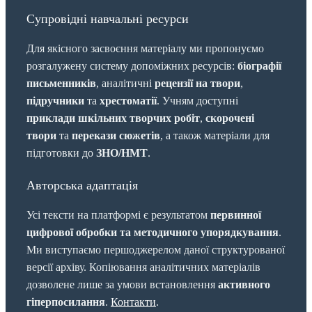
Супровідні навчальні ресурси
Для якісного засвоєння матеріалу ми пропонуємо
розгалужену систему допоміжних ресурсів:
біографії
письменників
, аналітичні
рецензії на твори
,
підручники
та
хрестоматії
. Учням доступні
приклади шкільних творчих робіт
,
скорочені
твори
та
перекази сюжетів
, а також матеріали для
підготовки до
ЗНО/НМТ
.
Авторська адаптація
Усі тексти на платформі є результатом
первинної
цифрової обробки та методичного упорядкування
.
Ми виступаємо першоджерелом даної структурованої
версії архіву. Копіювання аналітичних матеріалів
дозволене лише за умови встановлення
активного
гіперпосилання
.
Контакти
.