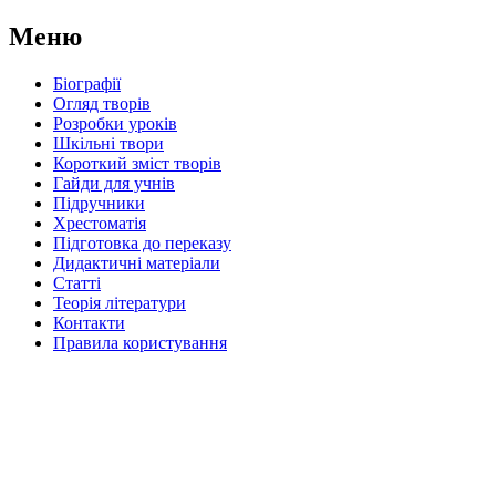
Меню
Біографії
Огляд творів
Розробки уроків
Шкільні твори
Короткий зміст творів
Гайди для учнів
Підручники
Хрестоматія
Підготовка до переказу
Дидактичні матеріали
Статті
Теорія літератури
Контакти
Правила користування