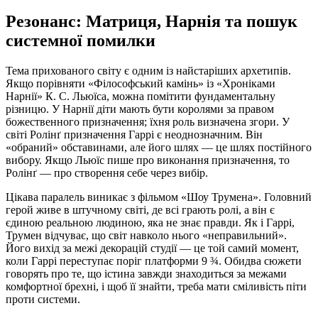
Резонанс: Матриця, Нарнія та пошук
системної помилки
Тема прихованого світу є одним із найстаріших архетипів.
Якщо порівняти «Філософський камінь» із «Хроніками
Нарнії» К. С. Льюїса, можна помітити фундаментальну
різницю. У Нарнії діти мають бути королями за правом
божественного призначення; їхня роль визначена згори. У
світі Ролінґ призначення Гаррі є неоднозначним. Він
«обраний» обставинами, але його шлях — це шлях постійного
вибору. Якщо Льюїс пише про виконання призначення, то
Ролінґ — про створення себе через вибір.
Цікава паралель виникає з фільмом «Шоу Трумена». Головний
герой живе в штучному світі, де всі грають ролі, а він є
єдиною реальною людиною, яка не знає правди. Як і Гаррі,
Трумен відчуває, що світ навколо нього «неправильний».
Його вихід за межі декорацій студії — це той самий момент,
коли Гаррі переступає поріг платформи 9 ¾. Обидва сюжети
говорять про те, що істина завжди знаходиться за межами
комфортної брехні, і щоб її знайти, треба мати сміливість піти
проти системи.