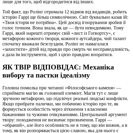
лише для того, щоб відгородитися від інших.
Той факт, що Ролінґ отримала 12 відмов від видавців, робить
історію Гаррі ще більш символічною. Світ буквально казав їй:
«Твоя історія не потрібна». Цей досвід ігнорування зробив її
голос точним. Вона знала, як це — бути невидимкою. Тому
Гаррі, який нарешті отримує свій «лист із Гоґвортсу», є
метафорою кожного творця, кожного аутсайдера, чий талант
спочатку вважали безглуздим. Ролінґ не намагалася
«захистити» дітей від правди про смерть чи несправедливість,
а дала їм інструменти, щоб з цією правдою впоратися.
ЯК ТВІР ВІДПОВІДАЄ: Механіка
вибору та пастки ідеалізму
Головна помилка при читанні «Філософського каменя» —
сприймати магію як головний елемент. Магія тут є лише
зручною метафорою, що підсвічує реальні людські конфлікти.
Якщо прибрати палички, ми побачимо історію про те, як
формується особистість через зіткнення з власними
бажаннями та чужими очікуваннями. Центральний аргумент
твору: походження не визначає призначення. Гаррі —
«обраний», але його особливість не в тому, що він вижив, а в
тому, як він розпоряжається цією славою, яка для нього є