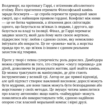
Волдеморт, на противагу Гаррі, є втіленням абсолютного
егоїзму. Його прагнення отримати Філософський камінь
заради безсмертя — це спроба перемогти природний закон
смерті, що є найвищим проявом гордині. Конфлікт між ними
— це не битва чарівників, а зіткнення двох світоглядів:
одного, що базується на зв'язках із людьми, і другого, що
базується на владі та ізоляції. Фінал, де Гаррі перемагає
завдяки захисту, який дала йому мати своєю жертвою,
підкреслює тезу: любов є єдиною силою, яку неможливо
імітувати або викрасти. Це не «рожева» магія, а жорстка
правда про те, що зв'язок із іншим є єдиним реальним
захистом від темряви.
Проте у творі є певна суперечність: роль дорослих. Дамблдора
можна сприйняти як того, хто створює «смугу перешкод» для
дітей, дозволяючи їм ризикувати життям, щоб знайти камінь.
Це можна трактувати як маніпуляцію, де діти стають
інструментами у великій грі. Автор не дає прямої відповіді,
але цей підтекст створює важливий висновок: дорослі можуть
бути мудрими, але вони також можуть бути безпорадними або
жорстокими у своїх методах. Це змушує читача замислитися
про власну автономію: якщо навіть «наймудріші» можуть
помилятися або використовувати тебе, єдиною надійною
опорою стає власний моральний компас і вірні друзі.