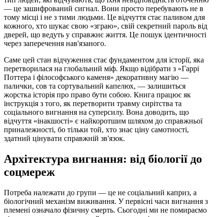
— це зашифрований сигнал. Вони просто перебувають не в
тому місці і не з тими людьми. Це відчуття стає паливом для
кожного, хто шукає свою «зграю», свій секретний пароль від
дверей, що ведуть у справжнє життя. Це пошук ідентичності
через заперечення нав'язаного.
Саме цей стан відчуження стає фундаментом для історії, яка
перетворилася на глобальний міф. Якщо відібрати з «Гаррі
Поттера і філософського каменя» декоративну магію —
палички, сов та сортувальний капелюх, — залишиться
жорстка історія про право бути собою. Книга працює як
інструкція з того, як перетворити травму сирітства та
соціального вигнання на суперсилу. Вона доводить, що
відчуття «інакшості» є найкоротшим шляхом до справжньої
приналежності, бо тільки той, хто знає ціну самотності,
здатний цінувати справжній зв'язок.
Архітектура вигнання: від біології до
соцмереж
Потреба належати до групи — це не соціальний каприз, а
біологічний механізм виживання. У первісні часи вигнання з
племені означало фізичну смерть. Сьогодні ми не помираємо