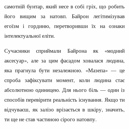
самотній бунтар, який несе в собі гріх, що робить
його вищим за натовп. Байрон легітимізував
егоїзм і гординю, перетворивши їх на ознаки
інтелектуальної еліти.
Сучасники сприймали Байрона як «модний
аксесуар», але за цим фасадом ховалася людина,
яка прагнула бути незалежною. «Мазепа» — це
спроба зафіксувати момент, коли людина стає
абсолютною одиницею. Для нього біль — один із
способів перевірити реальність існування. Якщо ти
відчуваєш, як залізо врізається в шкіру, значить,
ти ще не став частиною сірого натовпу.