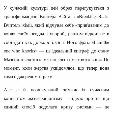
У сучасній культурі цей образ перегукується з
трансформацією Волтера Вайта в «Breaking Bad».
Вчитель хімії, який відчуває себе «прив'язаним до
коня» своїх невдач і хвороб, раптом відкриває в
собі здатність до жорстокості. Його фраза «I am the
one who knocks» — це ідеальний епіграф до стану
Мазепи після того, як він зліз із мертвого коня. Це
момент, коли жертва усвідомлює, що тепер вона
сама є джерелом страху.
Але є й неочікуваний зв'язок із сучасним
концептом акселераціонізму — ідеєю про те, що
єдиний спосіб подолати кризу системи — це