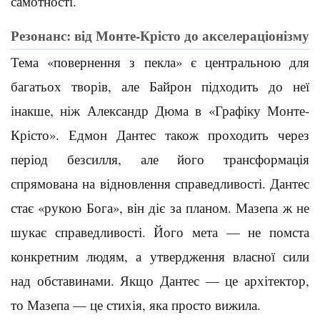
самотності.
Резонанс: від Монте-Крісто до акселераціонізму
Тема «повернення з пекла» є центральною для
багатьох творів, але Байрон підходить до неї
інакше, ніж Александр Дюма в «Графіку Монте-
Крісто». Едмон Дантес також проходить через
період безсилля, але його трансформація
спрямована на відновлення справедливості. Дантес
стає «рукою Бога», він діє за планом. Мазепа ж не
шукає справедливості. Його мета — не помста
конкретним людям, а утвердження власної сили
над обставинами. Якщо Дантес — це архітектор,
то Мазепа — це стихія, яка просто вижила.