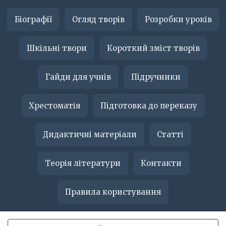
Біографії
Огляд творів
Розробки уроків
Шкільні твори
Короткий зміст творів
Гайди для учнів
Підручники
Хрестоматія
Підготовка до переказу
Дидактичні матеріали
Статті
Теорія літератури
Контакти
Правила користування