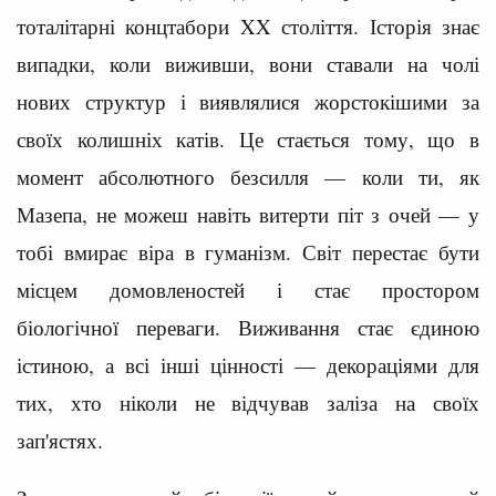
тоталітарні концтабори XX століття. Історія знає
випадки, коли виживши, вони ставали на чолі
нових структур і виявлялися жорстокішими за
своїх колишніх катів. Це стається тому, що в
момент абсолютного безсилля — коли ти, як
Мазепа, не можеш навіть витерти піт з очей — у
тобі вмирає віра в гуманізм. Світ перестає бути
місцем домовленостей і стає простором
біологічної переваги. Виживання стає єдиною
істиною, а всі інші цінності — декораціями для
тих, хто ніколи не відчував заліза на своїх
зап'ястях.