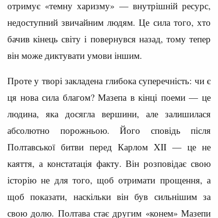
отримує «темну харизму» — внутрішній ресурс,
недоступний звичайним людям. Це сила того, хто
бачив кінець світу і повернувся назад, тому тепер
він може диктувати умови іншим.
Проте у творі закладена глибока суперечність: чи є
ця нова сила благом? Мазепа в кінці поеми — це
людина, яка досягла вершини, але залишилася
абсолютно порожньою. Його сповідь після
Полтавської битви перед Карлом XII — це не
каяття, а констатація факту. Він розповідає свою
історію не для того, щоб отримати прощення, а
щоб показати, наскільки він був сильнішим за
свою долю. Полтава стає другим «конем» Мазепи