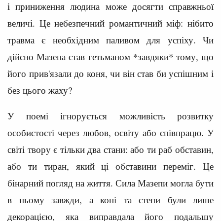
і приниження людина може досягти справжньої
величі. Це небезпечний романтичний міф: нібито
травма є необхідним паливом для успіху. Чи
дійсно Мазепа став гетьманом *завдяки* тому, що
його прив'язали до коня, чи він став би успішним і
без цього жаху?
У поемі ігнорується можливість розвитку
особистості через любов, освіту або співпрацю. У
світі твору є тільки два стани: або ти раб обставин,
або ти тиран, який ці обставини переміг. Це
бінарний погляд на життя. Сила Мазепи могла бути
в ньому завжди, а коні та степи були лише
декорацією, яка виправдала його подальшу