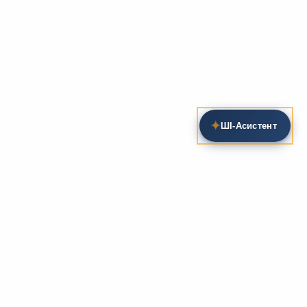
✦
ШІ‑Асистент
Пошук на сайті
Методика та розробки уроків
Фундаментом
zarlit.com
(з 2008 року) є фахові
розробки уроків
та
методика викладання
зарубіжної
літератури. Навколо цього базису формується
комплексна підтримка вчителя: від
планів-
конспектів
до
дидактичних матеріалів
, що