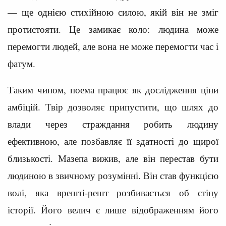
— ще однією стихійною силою, якій він не зміг
протистояти. Це замикає коло: людина може
перемогти людей, але вона не може перемогти час і
фатум.
Таким чином, поема працює як дослідження ціни
амбіцій. Твір дозволяє припустити, що шлях до
влади через страждання робить людину
ефективною, але позбавляє її здатності до щирої
близькості. Мазепа вижив, але він перестав бути
людиною в звичному розумінні. Він став функцією
волі, яка врешті-решт розбивається об стіну
історії. Його велич є лише відображенням його