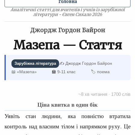
Головна
Аналітичні статті для вчителів і учнів із зарубіжної
літератури - Євген Сикало 2026
Джордж Гордон Байрон
Мазепа — Стаття
✍️ Джордж Гордон Байрон
Зарубіжна література
📖 «Мазепа»
🏫 9-11 клас
🏷 поема
~8 хв читання · 1700 слів
Ціна квитка в один бік
Уявіть стан людини, яка повністю втратила
контроль над власним тілом і напрямком руху. Це