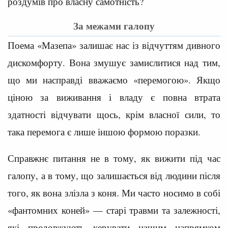
роздумів про власну самотність?
За межами галопу
Поема «Мазепа» залишає нас із відчуттям дивного
дискомфорту. Вона змушує замислитися над тим,
що ми насправді вважаємо «перемогою». Якщо
ціною за виживання і владу є повна втрата
здатності відчувати щось, крім власної сили, то
така перемога є лише іншою формою поразки.
Справжнє питання не в тому, як вижити під час
галопу, а в тому, що залишається від людини після
того, як вона злізла з коня. Ми часто носимо в собі
«фантомних коней» — старі травми та залежності,
які продовжують керувати нашим напрямком