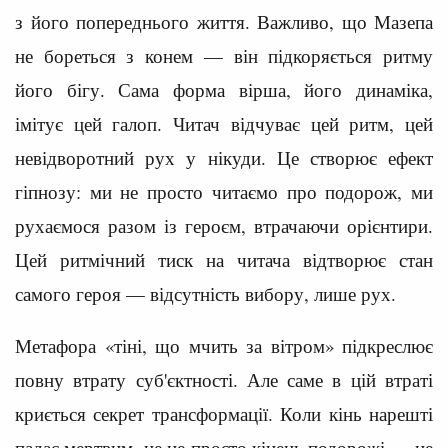
з його попереднього життя. Важливо, що Мазепа
не бореться з конем — він підкоряється ритму
його бігу. Сама форма вірша, його динаміка,
імітує цей галоп. Читач відчуває цей ритм, цей
невідворотний рух у нікуди. Це створює ефект
гіпнозу: ми не просто читаємо про подорож, ми
рухаємося разом із героєм, втрачаючи орієнтири.
Цей ритмічний тиск на читача відтворює стан
самого героя — відсутність вибору, лише рух.
Метафора «тіні, що мчить за вітром» підкреслює
повну втрату суб'єктності. Але саме в цій втраті
криється секрет трансформації. Коли кінь нарешті
падає мертвим, це не просто кінець подорожі — це