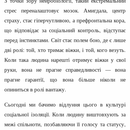
З точки зору нейробіології, такий екстремальний
стрес переналаштовує мозок. Амигдала, центр
страху, стає гіперчутливою, а префронтальна кора,
що відповідає за соціальний контроль, відступає
перед інстинктами. Світ стає полем бою, де є лише
дві ролі: той, хто тримає віжки, і той, кого везуть.
Коли така людина нарешті отримує віжки у свої
руки, вона не прагне справедливості — вона
прагне гарантії, що вона більше ніколи не
опиниться в ролі вантажу.
Сьогодні ми бачимо відлуння цього в культурі
соціальної ізоляції. Коли людину виштовхують за
межі спільноти, позбавляючи її голосу та статусу,