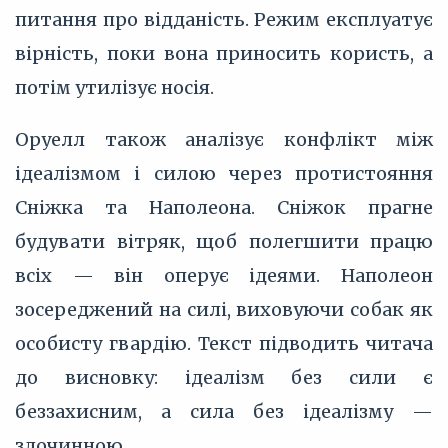
питання про відданість. Режим експлуатує
вірність, поки вона приносить користь, а
потім утилізує носія.
Оруелл також аналізує конфлікт між
ідеалізмом і силою через протистояння
Сніжка та Наполеона. Сніжок прагне
будувати вітряк, щоб полегшити працю
всіх — він оперує ідеями. Наполеон
зосереджений на силі, виховуючи собак як
особисту гвардію. Текст підводить читача
до висновку: ідеалізм без сили є
беззахисним, а сила без ідеалізму —
злочинною.