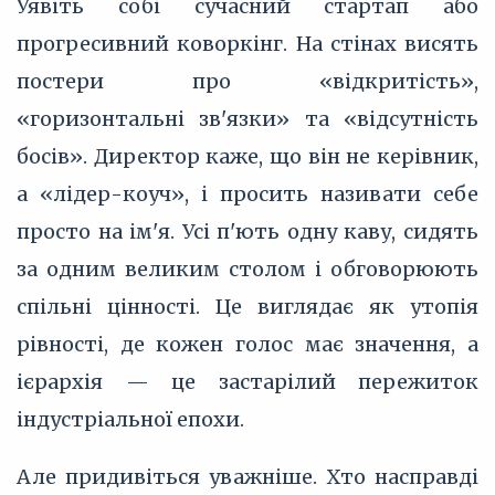
Уявіть собі сучасний стартап або
прогресивний коворкінг. На стінах висять
постери про «відкритість»,
«горизонтальні зв'язки» та «відсутність
босів». Директор каже, що він не керівник,
а «лідер-коуч», і просить називати себе
просто на ім'я. Усі п'ють одну каву, сидять
за одним великим столом і обговорюють
спільні цінності. Це виглядає як утопія
рівності, де кожен голос має значення, а
ієрархія — це застарілий пережиток
індустріальної епохи.
Але придивіться уважніше. Хто насправді