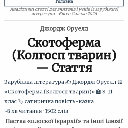
Головна
Аналітичні статті для вчителів і учнів із зарубіжної
літератури - Євген Сикало 2026
Джордж Оруелл
Скотоферма
(Колгосп тварин)
— Стаття
Зарубіжна література
✍️ Джордж Оруелл
📖
«Скотоферма (Колгосп тварин)»
🏫 8-11
клас
🏷 сатирична повість-казка
~8 хв читання · 1502 слів
Пастка «плоскої ієрархії» та інші ілюзії