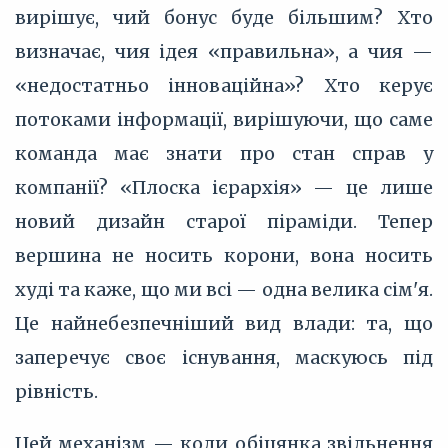
вирішує, чий бонус буде більшим? Хто
визначає, чия ідея «правильна», а чия —
«недостатньо інноваційна»? Хто керує
потоками інформації, вирішуючи, що саме
команда має знати про стан справ у
компанії? «Плоска ієрархія» — це лише
новий дизайн старої піраміди. Тепер
вершина не носить корони, вона носить
худі та каже, що ми всі — одна велика сім'я.
Це найнебезпечніший вид влади: та, що
заперечує своє існування, маскуюсь під
рівність.
Цей механізм — коли обіцянка звільнення