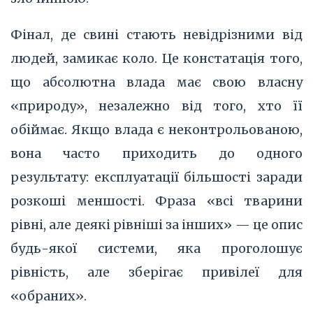
Фінал, де свині стають невідрізними від
людей, замикає коло. Це констатація того,
що абсолютна влада має свою власну
«природу», незалежно від того, хто її
обіймає. Якщо влада є неконтрольованою,
вона часто приходить до одного
результату: експлуатації більшості заради
розкоші меншості. Фраза «всі тварини
рівні, але деякі рівніші за інших» — це опис
будь-якої системи, яка проголошує
рівність, але зберігає привілеї для
«обраних».