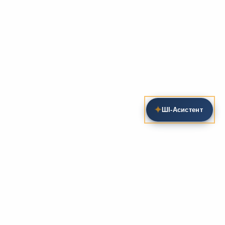
✦
ШІ‑Асистент
Пошук на сайті
Методика та розробки уроків
Фундаментом
zarlit.com
(з 2008 року) є фахові
розробки уроків
та
методика викладання
зарубіжної
літератури. Навколо цього базису формується
комплексна підтримка вчителя: від
планів-