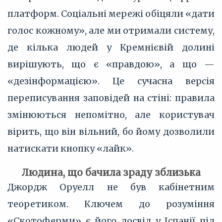
платформ. Соціальні мережі обіцяли «дати
голос кожному», але ми отримали систему,
де кілька людей у Кремнієвій долині
вирішують, що є «правдою», а що —
«дезінформацією». Це сучасна версія
переписування заповідей на стіні: правила
змінюються непомітно, але користувач
вірить, що він вільний, бо йому дозволили
натискати кнопку «лайк».
Людина, що бачила зраду зблизька
Джордж Оруелл не був кабінетним
теоретиком. Ключем до розуміння
«Скотоферми» є його досвід у Іспанії під