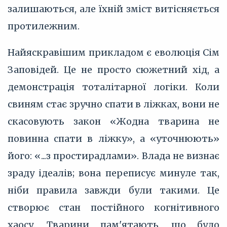
залишаються, але їхній зміст витісняється
протилежним.
Найяскравішим прикладом є еволюція Сім
Заповідей. Це не просто сюжетний хід, а
демонстрація тоталітарної логіки. Коли
свиням стає зручно спати в ліжках, вони не
скасовують закон «Жодна тварина не
повинна спати в ліжку», а «уточнюють»
його: «...з простирадлами». Влада не визнає
зраду ідеалів; вона переписує минуле так,
ніби правила завжди були такими. Це
створює стан постійного когнітивного
хаосу. Тварини пам'ятають, що було