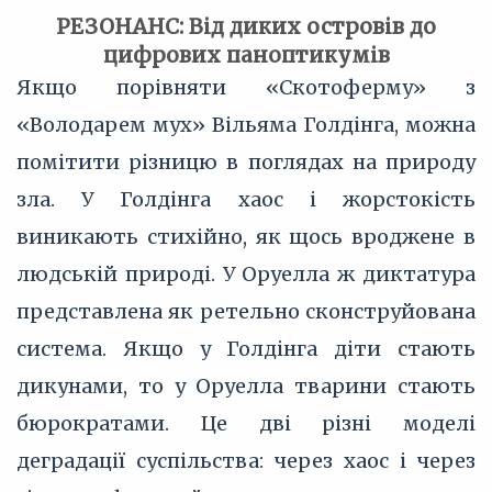
РЕЗОНАНС: Від диких островів до
цифрових паноптикумів
Якщо порівняти «Скотоферму» з
«Володарем мух» Вільяма Голдінга, можна
помітити різницю в поглядах на природу
зла. У Голдінга хаос і жорстокість
виникають стихійно, як щось вроджене в
людській природі. У Оруелла ж диктатура
представлена як ретельно сконструйована
система. Якщо у Голдінга діти стають
дикунами, то у Оруелла тварини стають
бюрократами. Це дві різні моделі
деградації суспільства: через хаос і через