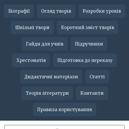
Біографії
Огляд творів
Розробки уроків
Шкільні твори
Короткий зміст творів
Гайди для учнів
Підручники
Хрестоматія
Підготовка до переказу
Дидактичні матеріали
Статті
Теорія літератури
Контакти
Правила користування