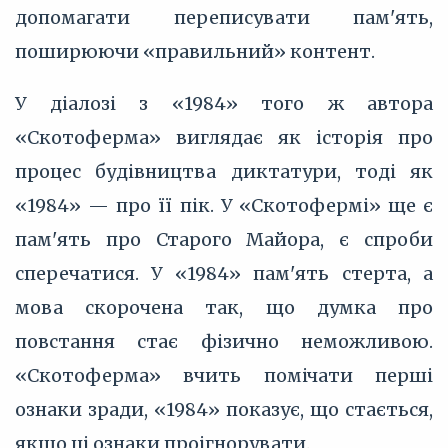
допомагати переписувати пам'ять,
поширюючи «правильний» контент.
У діалозі з «1984» того ж автора
«Скотоферма» виглядає як історія про
процес будівництва диктатури, тоді як
«1984» — про її пік. У «Скотофермі» ще є
пам'ять про Старого Майора, є спроби
сперечатися. У «1984» пам'ять стерта, а
мова скорочена так, що думка про
повстання стає фізично неможливою.
«Скотоферма» вчить помічати перші
ознаки зради, «1984» показує, що стається,
якщо ці ознаки проігнорувати.