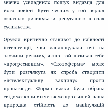
значно ускладнило пошук видавця для
його повісті. Бути чесним у той період
означало ризикувати репутацією в очах
суспільства.
Оруелл критично ставився до наївності
інтелігенції, яка заплющувала очі на
злочини режиму, якщо той називав себе
«прогресивним». «Скотоферма» може
бути розглянута як спроба створити
«інтелектуальну вакцину» проти
пропаганди. Форма казки була обрана
свідомо: коли ми читаємо про свиней, наша
природна стійкість до маніпуляцій