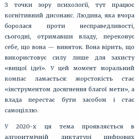
З точки зору психології, тут працює
когнітивний дисонанс. Людина, яка вчора
боролася проти несправедливості,
сьогодні, отримавши владу, переконує
себе, що вона — виняток. Вона вірить, що
використовує силу лише для захисту
«вищої ідеї». У цей момент моральний
компас ламається: жорстокість стає
«інструментом досягнення благої мети», а
влада перестає бути засобом і стає
самоціллю.
У 2020-х ця тема проявляється в
алгоритмічній диктатурі цифрових