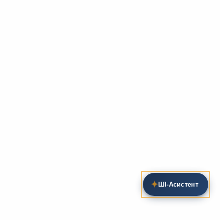
✦
ШІ‑Асистент
Пошук на сайті