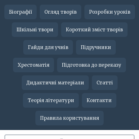
Біографії
Огляд творів
Розробки уроків
Шкільні твори
Короткий зміст творів
Гайди для учнів
Підручники
Хрестоматія
Підготовка до переказу
Дидактичні матеріали
Статті
Теорія літератури
Контакти
Правила користування