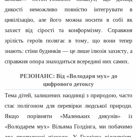
дикості неможливо повністю інтегрувати в
цивілізацію, але його можна носити в собі як
захист від сірості та конформізму. Справжня
зрілість героїв полягає в тому, що вони тепер
знають: стіни будинків — це лише ілюзія захисту, а
справжня опора знаходиться всередині них самих.
РЕЗОНАНС: Від «Володаря мух» до
цифрового детоксу
Тема дітей, залишених наодинці з природою, часто
стає полігоном для перевірки людської природи.
Якщо порівняти «Маленьких дикунів» із
«Володарем мух» Вільяма Голдінга, ми побачимо
два протилежні підходи. У Голдінга відсутність