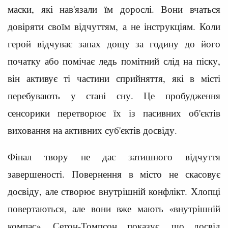
маски, які нав'язали їм дорослі. Вони вчаться
довіряти своїм відчуттям, а не інструкціям. Коли
герой відчуває запах дощу за годину до його
початку або помічає ледь помітний слід на піску,
він активує ті частини сприйняття, які в місті
перебувають у стані сну. Це пробудження
сенсорики перетворює їх із пасивних об'єктів
виховання на активних суб'єктів досвіду.
Фінал твору не дає затишного відчуття
завершеності. Повернення в місто не скасовує
досвіду, але створює внутрішній конфлікт. Хлопці
повертаються, але вони вже мають «внутрішній
компас». Сетон-Томпсон показує, що досвід