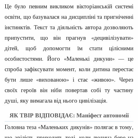
Це було певним викликом вікторіанській системі
освіти, що базувалася на дисципліні та пригніченні
інстинктів. Текст та діяльність автора дозволяють
припустити, що він прагнув «децивілізувати»
дітей, щоб допомогти їм стати цілісними
особистостями. Його «Маленькі дикуни» — це
спроба зафіксувати момент, коли дитина перестає
бути лише «вихованою» і стає «живою». Через
своїх героїв він ніби повертав собі ту частину
душі, яку вимагала від нього цивілізація.
ЯК ТВІР ВІДПОВІДАЄ: Маніфест автономії
Головна теза «Маленьких дикунів» полягає в тому,
що зрілість приходить тоді, коли людина бере на