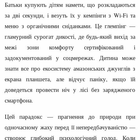
Батьки купують дітям намети, що розкладаються
за дві секунди, і везуть їх у кемпінги з Wi-Fi та
меню з органічними сніданками. Це глемпінг —
гламурний сурогат дикості, де будь-який вихід за
межі зони комфорту сертифікований і
задокументований у соцмережах. Дитина може
знати все про екосистему амазонських джунглів з
екрана планшета, але відчує паніку, якщо їй
доведеться провести ніч у лісі без зарядженого
смартфона.
Цей парадокс — прагнення до природи при
одночасному жаху перед її непередбачуваністю —
створює глибокий психологічний голод. Коли