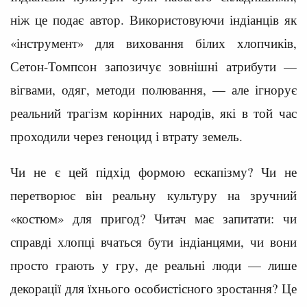
ніж це подає автор. Використовуючи індіанців як
«інструмент» для виховання білих хлопчиків,
Сетон-Томпсон запозичує зовнішні атрибути —
вігвами, одяг, методи полювання, — але ігнорує
реальний трагізм корінних народів, які в той час
проходили через геноцид і втрату земель.
Чи не є цей підхід формою ескапізму? Чи не
перетворює він реальну культуру на зручний
«костюм» для пригод? Читач має запитати: чи
справді хлопці вчаться бути індіанцями, чи вони
просто грають у гру, де реальні люди — лише
декорації для їхнього особистісного зростання? Це