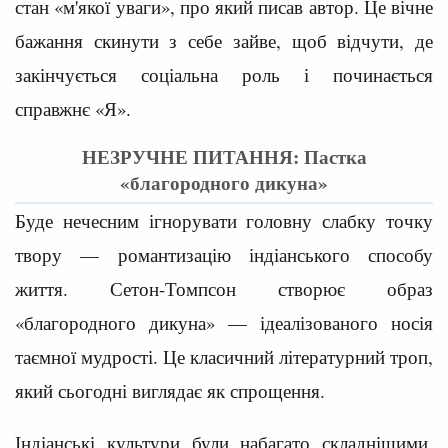
стан «м'якої уваги», про який писав автор. Це вічне
бажання скинути з себе зайве, щоб відчути, де
закінчується соціальна роль і починається
справжнє «Я».
НЕЗРУЧНЕ ПИТАННЯ: Пастка
«благородного дикуна»
Буде нечесним ігнорувати головну слабку точку
твору — романтизацію індіанського способу
життя. Сетон-Томпсон створює образ
«благородного дикуна» — ідеалізованого носія
таємної мудрості. Це класичний літературний троп,
який сьогодні виглядає як спрощення.
Індіанські культури були набагато складнішими,