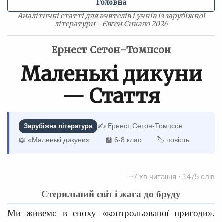
Головна
Аналітичні статті для вчителів і учнів із зарубіжної
літератури - Євген Сикало 2026
Ернест Сетон-Томпсон
Маленькі дикуни
— Стаття
✍️ Ернест Сетон-Томпсон
Зарубіжна література
📖 «Маленькі дикуни»
🏫 6-8 клас
🏷 повість
~7 хв читання · 1475 слів
Стерильний світ і жага до бруду
Ми живемо в епоху «контрольованої пригоди».