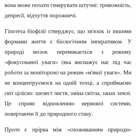
вона може почати генерувати штучні: тривожність,
депресії, відчуття порожнечі.
Гіпотеза біофілії стверджує, що зв'язок із іншими
формами життя є біологічним імперативом. У
природі мозок перемикається з режиму
«фокусованої уваги» (яка виснажує нас під час
роботи за монітором) на режим «м'якої уваги». Ми
не концентруємося на одній точці, а сприймаємо
світ цілісно: шелест листя, зміна світла, запах землі.
Це сприяє відновленню нервової системи,
повертаючи її до природного стану.
Проте є прірва між «споживанням природи»