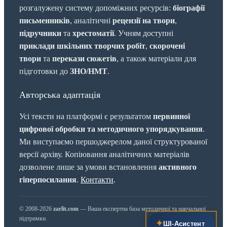
розгалужену систему допоміжних ресурсів:
біографії
письменників
, аналітичні
рецензії на твори
,
підручники
та
хрестоматії
. Учням доступні
приклади шкільних творчих робіт
,
скорочені
твори
та
перекази сюжетів
, а також матеріали для
підготовки до
ЗНО/НМТ
.
Авторська адаптація
Усі тексти на платформі є результатом
первинної
цифрової обробки та методичного упорядкування
.
Ми виступаємо першоджерелом даної структурованої
версії архіву. Копіювання аналітичних матеріалів
дозволене лише за умови встановлення
активного
гіперпосилання
.
Контакти
.
© 2008-2026
zarlit.com
— Ваша експертна база методичної та навчальної
підтримки.
✦
ШІ‑Асистент