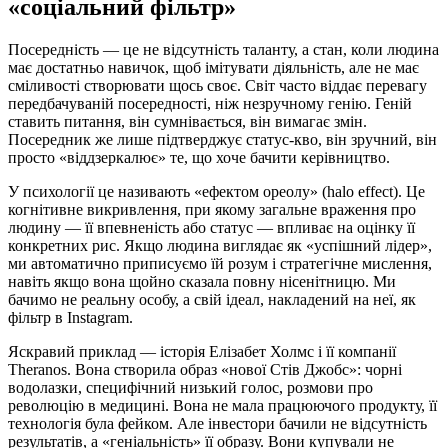
«соціальний фільтр»
Посередність — це не відсутність таланту, а стан, коли людина
має достатньо навичок, щоб імітувати діяльність, але не має
сміливості створювати щось своє. Світ часто віддає перевагу
передбачуваній посередності, ніж незручному генію. Геній
ставить питання, він сумнівається, він вимагає змін.
Посередник же лише підтверджує статус-кво, він зручний, він
просто «віддзеркалює» те, що хоче бачити керівництво.
У психології це називають «ефектом ореолу» (halo effect). Це
когнітивне викривлення, при якому загальне враження про
людину — її впевненість або статус — впливає на оцінку її
конкретних рис. Якщо людина виглядає як «успішний лідер»,
ми автоматично приписуємо їй розум і стратегічне мислення,
навіть якщо вона щойно сказала повну нісенітницю. Ми
бачимо не реальну особу, а свій ідеал, накладений на неї, як
фільтр в Instagram.
Яскравий приклад — історія Елізабет Холмс і її компанії
Theranos. Вона створила образ «нової Стів Джобс»: чорні
водолазки, специфічний низький голос, розмови про
революцію в медицині. Вона не мала працюючого продукту, її
технологія була фейком. Але інвестори бачили не відсутність
результатів, а «геніальність» її образу. Вони купували не