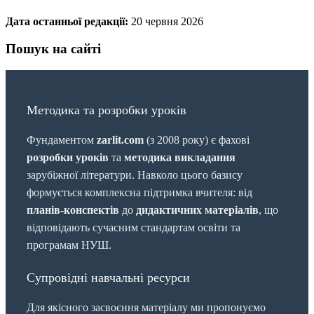
Дата останньої редакції:
20 червня 2026
Пошук на сайті
Методика та розробки уроків
Фундаментом
zarlit.com
(з 2008 року) є фахові
розробки уроків
та
методика викладання
зарубіжної літератури. Навколо цього базису
формується комплексна підтримка вчителя: від
планів-конспектів
до
дидактичних матеріалів
, що
відповідають сучасним стандартам освіти та
програмам НУШ.
Супровідні навчальні ресурси
Для якісного засвоєння матеріалу ми пропонуємо