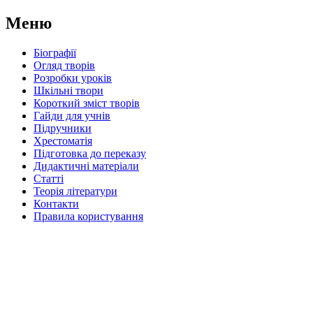
Меню
Біографії
Огляд творів
Розробки уроків
Шкільні твори
Короткий зміст творів
Гайди для учнів
Підручники
Хрестоматія
Підготовка до переказу
Дидактичні матеріали
Статті
Теорія літератури
Контакти
Правила користування