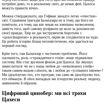
потрібне диво, то в реальному світі, де немає фей, Цахеси
можуть правити вічно.
Можна стверджувати, що Гофман занадто легко «очистив»
світ. Справжня трагедія Бальтазара не в тому, що його не
помітили, а в тому, що він чекав на зовнішнє визволення,
замість того, щоб самому розірвати це коло за допомогою
своєї правди. Твір не дає інструментів боротьби з
«цахесівщиною» в реальності, окрім як сподіватися на чудо.
Це робить історію більш песимістичною, ніж здається на
перший погляд.
Крім того, сам Бальтазар є частиною проблеми. Його
пасивність, роль «страждаючого генія» лише підживлює
систему. Він стає зручним фоном для Цахеса. Це змушує
замислитися: чи не є наша любов до «невизнаних геніїв»
таким самим видом сліпоти, як і любов до «успішних нікчем»?
Ми ідеалізуємо тих, хто програв, так само як ідеалізуємо тих,
хто обманув. В обох випадках ми ігноруємо реальну людину,
замінюючи її образом.
Цифровий цинобер: ми всі трохи
Цахеси