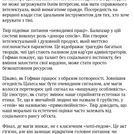
не може загрожувати їхнім інтересам, ніж мати справжнього
інтелектуала, який вимагатиме правди. Посередність на
вершині влади стає ідеальним інструментом для тих, хто хоче
керувати з тіні.
Твір піднімає питання «невидимої праці». Бальтазар у цій
системі виконує роль «донора сенсів». Він створює
інтелектуальний і духовний продукт, який миттєво
поглинається паразитом. Це відображає трагедію багатьох
творців, чиї ідеї стають паливом для кар'єри адміністраторів.
Гофман показує, що талант без соціального інстинкту, без
вміння захистити свої кордони, може стати просто
безкоштовним ресурсом.
Цікаво, як Гофман працює з образом потворності. Зовнішня
огидність Цахеса має бути очевидним сигналом, але магія
волосся перетворює цей сигнал на «вишукану особливість».
Це ілюструє, як статус змінює наше сприйняття естетики та
етики. Те, що в звичайній людині ми назвали б грубістю, у
«генія» ми називаємо «прямолінійністю». Твір доводить, що
наші моральні та естетичні оцінки часто залежать від
соціального рангу об'єкта.
Фінал, де магія зникає, не є класичним «хепі-ендом». Це акт
гігієни, але він залишає відкритим головне питання: чи