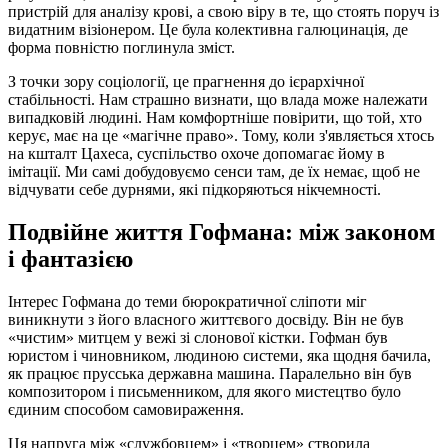
пристрій для аналізу крові, а свою віру в те, що стоять поруч із
видатним візіонером. Це була колективна галюцинація, де
форма повністю поглинула зміст.
З точки зору соціології, це прагнення до ієрархічної
стабільності. Нам страшно визнати, що влада може належати
випадковій людині. Нам комфортніше повірити, що той, хто
керує, має на це «магічне право». Тому, коли з'являється хтось
на кшталт Цахеса, суспільство охоче допомагає йому в
імітації. Ми самі добудовуємо сенси там, де їх немає, щоб не
відчувати себе дурнями, які підкоряються нікчемності.
Подвійне життя Гофмана: між законом
і фантазією
Інтерес Гофмана до теми бюрократичної сліпоти міг
виникнути з його власного життєвого досвіду. Він не був
«чистим» митцем у вежі зі слонової кістки. Гофман був
юристом і чиновником, людиною системи, яка щодня бачила,
як працює прусська державна машина. Паралельно він був
композитором і письменником, для якого мистецтво було
єдиним способом самовираження.
Ця напруга між «службовцем» і «творцем» створила