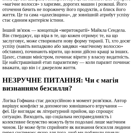
«магічне волосся» з харизми, дорогих машин і розкоші. Його
оточення бачить не порожнечу його продуктів, а блиск його
життя. Це та сама «цахесівщина», де зовнішній атрибут успіху
стає єдиним критерієм істини.
Інший зв'язок — концепція «меритократії» Майкла Сендела.
Він стверджує, що віра в те, що кожен отримує те, на що
заслуговує, може створювати нову форму тиранії. Ті, хто досяг
успіху (навіть випадково або завдяки «магічному волоссю»
обставин), починають вірити, що вони дійсно кращі за інших.
Цахес, ставши міністром, починає вірити у власну видатність.
Це найстрашніший етап паразитизму — коли паразит починає
вважати, що він і є джерелом життя.
НЕЗРУЧНЕ ПИТАННЯ: Чи є магія
визнанням безсилля?
Логіка Гофмана стає дискусійною в момент розв'язки. Автор
вирішує конфлікт за допомогою зовнішнього втручання —
феї. Це виглядає як літературний прийом, що спрощує
ситуацію. Виходить, що соціальна несправедливість і
колективне безумство можуть бути подолані лише магічним
чином. Це може бути сприйняте як визнання безсилля людини
перед системою: якщо для того, щоб ми побачили правду,