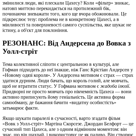
змінилися люди, які плескали Цахесу? Коли «фільтр» зникає,
натовп миттєво перекидається на протилежний бік,
починаючи зневажати того, кого ще вчора обожнювали. Це
підкреслює тезу: проблема не в конкретному Цахесі, а в
мінливості та поверхневості самого суспільства, яке шукає не
істину, а об'єкт для поклоніння.
РЕЗОНАНС: Від Андерсена до Вовка з
Уолл-стріт
Тема колективної сліпоти є центральною в культурі, але
Гофман підходить до неї інакше, ніж Ганс Крістіан Андерсен у
«Новому одязі короля». У Андерсена мотивом є страх — страх
здатися дурним. Люди бачать, що король голий, але мовчать,
щоб не втратити статус. У Гофмана мотивом є
жадоба ілюзії
.
Придворні не просто мовчать про нікчемність Цахеса — вони
активно приписують йому геніальність. Це активна форма
самообману, де бажання бачити «видатну особистість»
затьмарює факти.
Якщо шукати паралелі в сучасності, варто згадати фільм
«Вовк з Уолл-стріт» Мартіна Скорсезе. Джордан Белфорт — це
сучасний тип Цахеса, але з одним відмінним моментом: він
знає, що він шахрай, і використовує це як паливо. Він створює