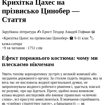
Крихітка Цахес на
прізвисько Цинобер —
Стаття
Зарубіжна література
✍️ Ернст Теодор Амадей Гофман
📖
«Крихітка Цахес на прізвисько Цинобер»
🏫 9-11 клас
🏷
казка-сатира
~9 хв читання · 1751 слів
Ефект порожнього костюма: чому ми
плескаємо нікчемам
Уявіть типову корпоративну зустріч у великій компанії або
засідання державного органу. За столом сидить людина, яка за
весь час не висловила жодної оригінальної думки, не
запропонувала жодного робочого рішення і, здається, взагалі
не розуміє, про що йдеться. Проте, щойно вона вимовляє
кілька модних англіцизмів або вживає правильні «ключові
слова», всі присутні замислюються. Її мовчання сприймають
як «глибоку стратегічну паузу», а банальності — як