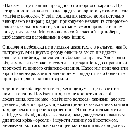
«Цахес» — це не лише про одного потворного карлика. Це
історія про те, як кожен із нас щодня використовує своє власне
«магічне волосся». У світі соціальних мереж, де ми ретельно
відбираємо найкращі кадри, приховуємо невдачі та створюємо
ілюзію ідеального життя, ми всі займаємося привласненням
вигаданих заслуг. Ми створюємо свій власний «цинобер»,
щоб здаватися вагомішими в очах інших.
Справжня небезпека не в людях-паразитах, а в культурі, яка їх
підтримує. Ми цінуємо форму більше за зміст, швидкість
більше за глибину, і впевненість більше за правду. Але є одна
річ, яку магія не може імітувати — це здатність до справжньої
творчості та щирого співпереживання. Цахес міг привласнити
вірші Бальтазара, але він ніколи не міг відчути того болю і тієї
пристрасті, які ці вірші створили.
Єдиний спосіб перемогти «цахесівщину» — це навчитися
помічати тишу. Помічати тих, хто не кричить про свої
досягнення, хто не має «магічного волосся» харизми, але хто
реально робить справу. Справжня цінність завжди знаходиться
там, де немає потреби в презентації. Якщо ми хочемо жити в
світі, де успіх відповідає заслугам, нам доведеться навчитися
дивитися крізь «ореоли» і шукати людину за її костюмом,
незалежно від того, наскільки цей костюм виглядає дорогим.