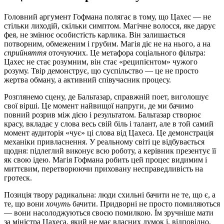
Головний аргумент Гофмана полягає в тому, що Цахес — не
стільки лиходій, скільки симптом. Магічне волосся, яке дарує
фея, не змінює особистість карлика. Він залишається
потворним, обмеженим і грубим. Магія діє не на нього, а на
сприйняття
оточуючих. Це метафора соціального фільтра:
Цахес не стає розумним, він стає «реципієнтом» чужого
розуму. Твір демонструє, що суспільство — це не просто
жертва обману, а активний співучасник процесу.
Розглянемо сцену, де Бальтазар, справжній поет, виголошує
свої вірші. Це момент найвищої напруги, де ми бачимо
повний розрив між дією і результатом. Бальтазар створює
красу, вкладає у слова весь свій біль і талант, але в той самий
момент аудиторія «чує» ці слова від Цахеса. Це демонстрація
механіки привласнення. У реальному світі це відбувається
щодня: підлеглий виконує всю роботу, а керівник презентує її
як свою ідею. Магія Гофмана робить цей процес видимим і
миттєвим, перетворюючи приховану несправедливість на
гротеск.
Позиція твору радикальна: люди схильні бачити не те, що є, а
те, що вони
хочуть
бачити. Придворні не просто помиляються
— вони насолоджуються своєю помилкою. Їм зручніше мати
за міністра Цахеса, який не має власних думок і, відповідно,