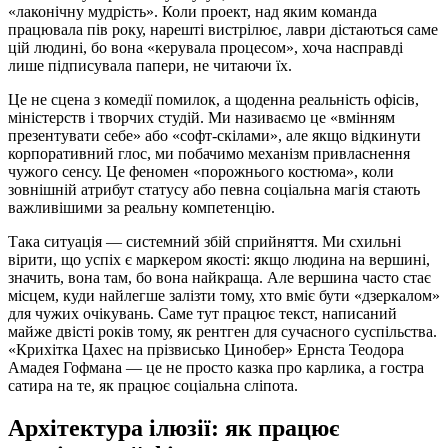
«лаконічну мудрість». Коли проект, над яким команда
працювала пів року, нарешті вистрілює, лаври дістаються саме
цій людині, бо вона «керувала процесом», хоча насправді
лише підписувала папери, не читаючи їх.
Це не сцена з комедії помилок, а щоденна реальність офісів,
міністерств і творчих студій. Ми називаємо це «вмінням
презентувати себе» або «софт-скілами», але якщо відкинути
корпоративний глос, ми побачимо механізм привласнення
чужого сенсу. Це феномен «порожнього костюма», коли
зовнішній атрибут статусу або певна соціальна магія стають
важливішими за реальну компетенцію.
Така ситуація — системний збій сприйняття. Ми схильні
вірити, що успіх є маркером якості: якщо людина на вершині,
значить, вона там, бо вона найкраща. Але вершина часто стає
місцем, куди найлегше залізти тому, хто вміє бути «дзеркалом»
для чужих очікувань. Саме тут працює текст, написаний
майже двісті років тому, як рентген для сучасного суспільства.
«Крихітка Цахес на прізвисько Цинобер» Ернста Теодора
Амадея Гофмана — це не просто казка про карлика, а гостра
сатира на те, як працює соціальна сліпота.
Архітектура ілюзії: як працює