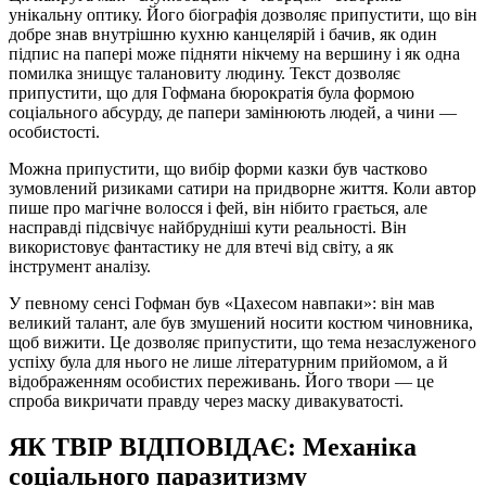
унікальну оптику. Його біографія дозволяє припустити, що він
добре знав внутрішню кухню канцелярій і бачив, як один
підпис на папері може підняти нікчему на вершину і як одна
помилка знищує талановиту людину. Текст дозволяє
припустити, що для Гофмана бюрократія була формою
соціального абсурду, де папери замінюють людей, а чини —
особистості.
Можна припустити, що вибір форми казки був частково
зумовлений ризиками сатири на придворне життя. Коли автор
пише про магічне волосся і фей, він нібито грається, але
насправді підсвічує найбрудніші кути реальності. Він
використовує фантастику не для втечі від світу, а як
інструмент аналізу.
У певному сенсі Гофман був «Цахесом навпаки»: він мав
великий талант, але був змушений носити костюм чиновника,
щоб вижити. Це дозволяє припустити, що тема незаслуженого
успіху була для нього не лише літературним прийомом, а й
відображенням особистих переживань. Його твори — це
спроба викричати правду через маску дивакуватості.
ЯК ТВІР ВІДПОВІДАЄ: Механіка
соціального паразитизму