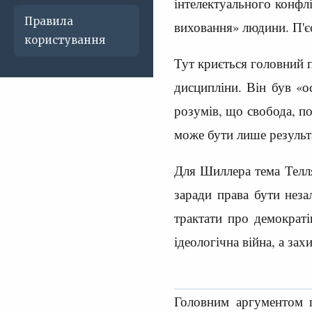
інтелектуального конфлі
Правила
виховання» людини. П'єс
користування
Тут криється головний п
дисципліни. Він був «о
розумів, що свобода, п
може бути лише результ
Для Шиллера тема Телля
заради права бути неза
трактати про демократі
ідеологічна війна, а з
Головним аргументом п