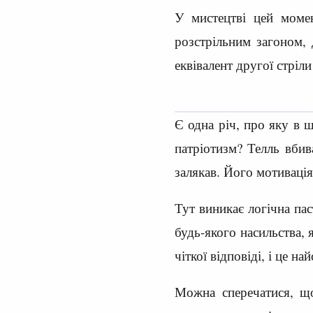
У мистецтві цей момен
розстрільним загоном, 
еквівалент другої стріл
Є одна річ, про яку в 
патріотизм? Телль вбив
залякав. Його мотивація 
Тут виникає логічна па
будь-якого насильства,
чіткої відповіді, і це н
Можна сперечатися, що