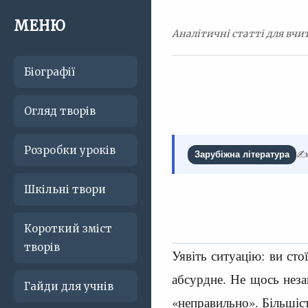
МЕНЮ
Аналітичні статті для вчит
Біографії
Огляд творів
Розробки уроків
✍️
Зарубіжна література
Шкільні твори
Короткий зміст
творів
Уявіть ситуацію: ви ст
абсурдне. Не щось неза
Гайди для учнів
«неправильно». Більшіст