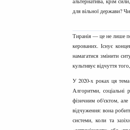
альтернатива, крім сил
для вільної держави? Чи
Тиранія — це не лише по
керованих. Існує конце
намагатися змінити сит
культивує відчуття того
У 2020-х роках ця тем
Алгоритми, соціальні 
фізичним об'єктом, але
відчуження: вона робит
системи, коли та зазі
«оптимізувати» або «про