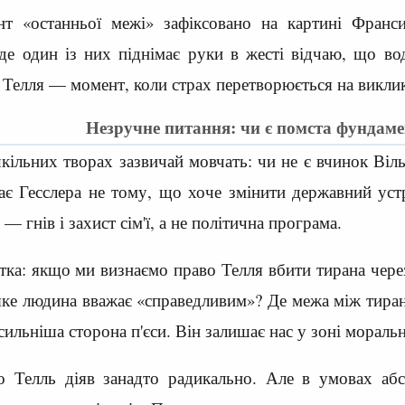
т «останньої межі» зафіксовано на картині Франс
де один із них піднімає руки в жесті відчаю, що во
и Телля — момент, коли страх перетворюється на виклик
Незручне питання: чи є помста фундам
шкільних творах зазвичай мовчать: чи не є вчинок Ві
ає Гесслера не тому, що хоче змінити державний уст
— гнів і захист сім'ї, а не політична програма.
стка: якщо ми визнаємо право Телля вбити тирана чере
 яке людина вважає «справедливим»? Де межа між тир
айсильніша сторона п'єси. Він залишає нас у зоні мораль
 Телль діяв занадто радикально. Але в умовах абсо