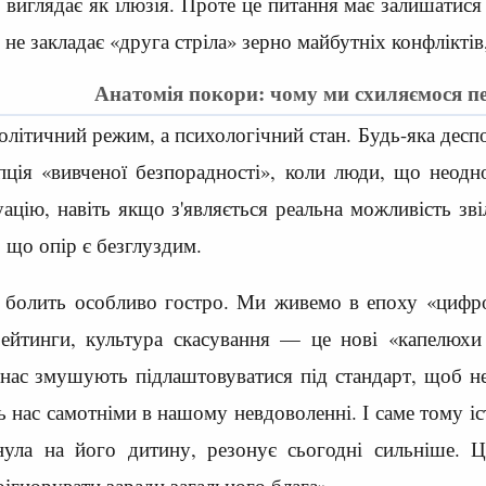
и, виглядає як ілюзія. Проте це питання має залишати
 не закладає «друга стріла» зерно майбутніх конфлікті
Анатомія покори: чому ми схиляємося п
літичний режим, а психологічний стан. Будь-яка деспо
пція «вивченої безпорадності», коли люди, що неодн
уацію, навіть якщо з'являється реальна можливість зв
, що опір є безглуздим.
а болить особливо гостро. Ми живемо в епоху «цифро
рейтинги, культура скасування — це нові «капелюх
 нас змушують підлаштовуватися під стандарт, щоб н
ь нас самотніми в нашому невдоволенні. І саме тому і
хнула на його дитину, резонує сьогодні сильніше. 
ігнорувати заради загального блага».