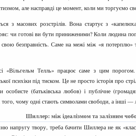
тизмом, але насправді це момент, коли ми торгуємо св
ться з масових розстрілів. Вона стартує з «капелю
іряє: чи готові ви бути приниженими? Коли людина по
 свою безправність. Саме на межі між «я потерплю» 
сі «Вільгельм Телль» працює саме з цим порогом.
ької психіки під тиском. Це не просто історія про стрі
и особисте (батьківська любов) і публічне (громадя
 того, чому одні стають символами свободи, а інші — 
Шиллер: між ідеалізмом та залізним чо
ю напругу твору, треба бачити Шиллера не як «класи