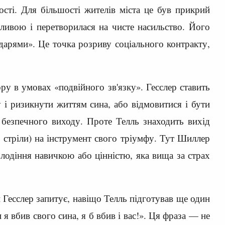
сті. Для більшості жителів міста це був прикрий
дливою і перетворилася на чисте насильство. Його
дарями». Це точка розриву соціального контракту,
у в умовах «подвійного зв'язку». Гесслер ставить
у і ризикнути життям сина, або відмовитися і бути
безпечного виходу. Проте Телль знаходить вихід
 стріли) на інструмент свого тріумфу. Тут Шиллер
лодіння навичкою або цінністю, яка вища за страх
 Гесслер запитує, навіщо Телль підготував ще один
 я вбив свого сина, я б вбив і вас!». Ця фраза — не