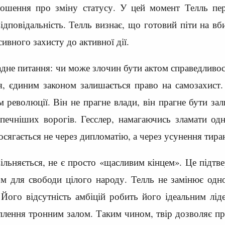
лошення про зміну статусу. У цей момент Телль пере
ідповідальність. Телль визнає, що готовий піти на в
сивного захисту до активної дії.
адне питання: чи може злочин бути актом справедливос
я, єдиним законом залишається право на самозахист.
ом революції. Він не прагне влади, він прагне бути з
печніших ворогів. Гесслер, намагаючись зламати одн
досягається не через дипломатію, а через усунення тир
вільняється, не є просто «щасливим кінцем». Це підтв
м для свободи цілого народу. Телль не замінює одно
. Його відсутність амбіцій робить його ідеальним л
оплення тронним залом. Таким чином, твір дозволяє пр