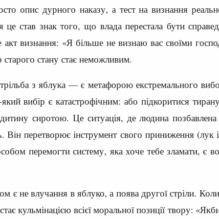
то опис дурного наказу, а тест на визнання реально
ля це став знак того, що влада перестала бути справе
 акт визнання: «Я більше не визнаю вас своїми госпо
о старого стану стає неможливим.
рільба з яблука — є метафорою екстремального вибор
ь-який вибір є катастрофічним: або підкоритися тиран
дитину сиротою. Це ситуація, де людина позбавлена 
ь. Він перетворює інструмент свого приниження (лук і
собом перемогти систему, яка хоче тебе зламати, є во
 є не влучання в яблуко, а поява другої стріли. Коли
стає кульмінацією всієї моральної позиції твору: «Якби