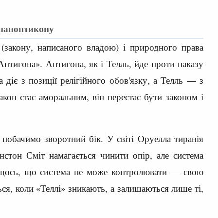
 паноптикону
(закону, написаного владою) і природного права
нтигона». Антигона, як і Телль, йде проти наказу
діє з позиції релігійного обов'язку, а Телль — з
акон стає аморальним, він перестає бути законом і
обачимо зворотний бік. У світі Оруелла тиранія
нстон Сміт намагається чинити опір, але система
є щось, що система не може контролювати — свою
ся, коли «Теллі» зникають, а залишаються лише ті,