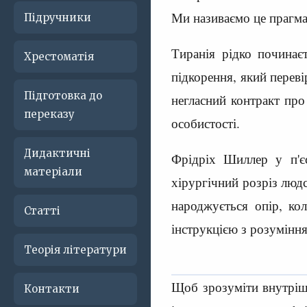
Ми називаємо це прагма
Підручники
Тиранія рідко починає
Хрестоматія
підкорення, який перев
Підготовка до
негласний контракт про
переказу
особистості.
Дидактичні
Фрідріх Шиллер у п'є
матеріали
хірургічний розріз людс
народжується опір, кол
Статті
інструкцією з розуміння
Теорія літератури
Щоб зрозуміти внутрішн
Контакти