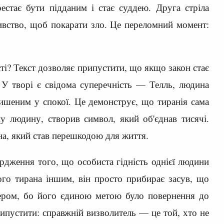
стає бути підданим і стає суддею. Друга стріла
бивство, щоб покарати зло. Це переломний момент:
ті? Текст дозволяє припустити, що якщо закон стає
 У творі є свідома суперечність — Телль, людина
алишеним у спокої. Це демонструє, що тиранія сама
у людину, створив символ, який об'єднав тисячі.
ана, який став перешкодою для життя.
ердження того, що особиста гідність однієї людини
го тирана іншим, він просто прибирає засув, що
ідером, бо його єдиною метою було повернення до
ипустити: справжній визволитель — це той, хто не