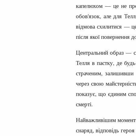
капелюхом — це не прос
обов'язок, але для Тел
відмова схилитися — це
після якої повернення д
Центральний образ — ст
Телля в пастку, де буд
страченим, залишивши 
через свою майстерніст
показує, що єдиним спо
смерті.
Найважливішим моментом
снаряд, відповідь героя 