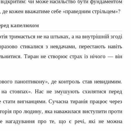
ся відкритим: чи може насильство бути фундаментом
в, де кожен вважатиме себе «праведним стрільцем»?
еред капелюхом
тія тримається не на штыках, а на внутрішній згоді
оразово стикалися з невдачами, перестають навіть
ільнитися. Тиран не створює страх із нічого — він
вого паноптикону», де контроль став невидимим.
и на стовпах». Нас не змушують схилятися перед
е стати вигнанцями. Сучасна тиранія працює через
сторія про людину, яка наважилася виступити проти
Це нагадування про те, що є речі, які не можна