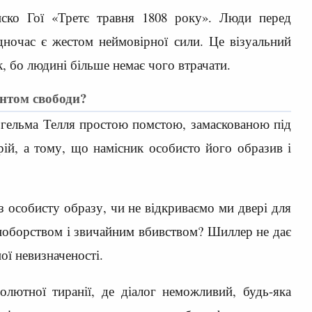
иско Гої «Третє травня 1808 року». Люди перед
дночас є жестом неймовірної сили. Це візуальний
, бо людині більше немає чого втрачати.
ентом свободи?
льгельма Телля простою помстою, замаскованою під
рій, а тому, що намісник особисто його образив і
з особисту образу, чи не відкриваємо ми двері для
аноборством і звичайним вбивством? Шиллер не дає
ної невизначеності.
лютної тиранії, де діалог неможливий, будь-яка