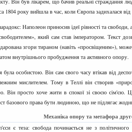
кту. Він був лікарем, що бачив реальні страждання лю
а 1804 року вийшла в час, коли Європа задихалася від
арадокс: Наполеон приносив ідеї рівності та свободи, 
свободителем», який сам став імператором. Текст до
одарована згори тираном (навіть «просвіщеним»), може
атом внутрішнього пробудження та активного опору.
 була особистою. Він сам свого часу втікав від дес
лежним мислителем. Тому в Теллі він створив «приро
ю. Він просто хоче жити в спокої зі своєю сім'єю. 
ахист базового права бути людиною, що не підлягає жо
Механіка опору та метафора друго
'єси є теза: свобода починається не з політичного