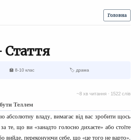
Головна
 Стаття
🏫 8-10 клас
🏷 драма
~8 хв читання · 1522 слів
 бути Теллем
вою абсолютну владу, вимагає від вас зробити щось
а те, що ви «занадто голосно дихаєте» або стоїте
бо вийде, переконуючи себе, що «це того не варто».