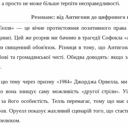
 а просто не може більше терпіти несправедливості.
Резонанс: від Антигони до цифрового
Телля» — це вічне протистояння позитивного права 
ини). Цей же розрив ми бачимо в трагедії Софокла «А
и священний обов'язок. Різниця в тому, що Антигона 
бові та громадянської честі. Обидва доводять: якщо з
.
цю тему через призму «1984» Джорджа Орвелла, ми п
що вона знищує саму можливість «другої стріли». Уі
 за його особистість. Телль перемагає, тому що ма
ов. Оруелл показує жахливий сценарій того, що стаєть
апелюхом.