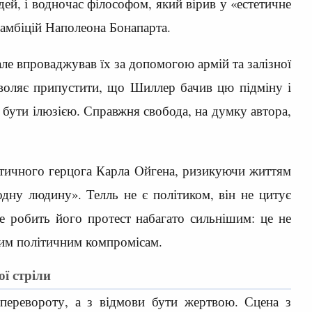
дей, і водночас філософом, який вірив у «естетичне
 амбіцій Наполеона Бонапарта.
але впроваджував їх за допомогою армій та залізної
зволяє припустити, що Шиллер бачив цю підміну і
 бути ілюзією. Справжня свобода, на думку автора,
потичного герцога Карла Ойгена, ризикуючи життям
дну людину». Телль не є політиком, він не цитує
Це робить його протест набагато сильнішим: це не
дним політичним компромісам.
ї стріли
 перевороту, а з відмови бути жертвою. Сцена з