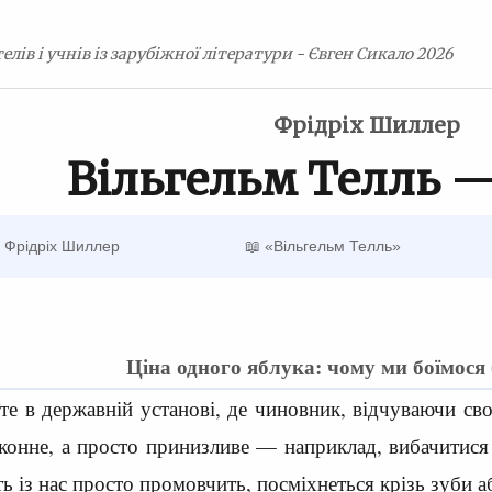
елів і учнів із зарубіжної літератури - Євген Сикало 2026
Фрідріх Шиллер
Вільгельм Телль —
 Фрідріх Шиллер
📖 «Вільгельм Телль»
Ціна одного яблука: чому ми боїмося
оїте в державній установі, де чиновник, відчуваючи с
конне, а просто принизливе — наприклад, вибачитися з
ь із нас просто промовчить, посміхнеться крізь зуби а