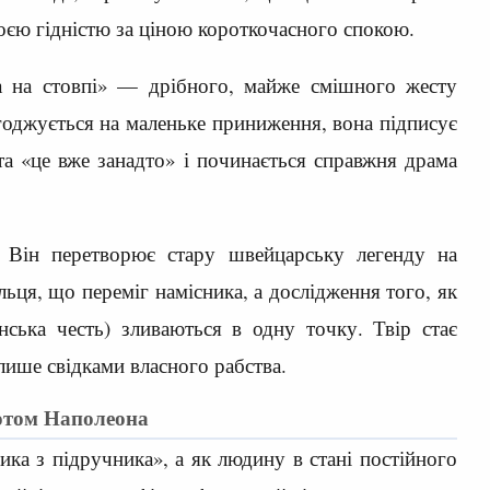
оєю гідністю за ціною короткочасного спокою.
ха на стовпі» — дрібного, майже смішного жесту
годжується на маленьке приниження, вона підписує
та «це вже занадто» і починається справжня драма
 Він перетворює стару швейцарську легенду на
льця, що переміг намісника, а дослідження того, як
нська честь) зливаються в одну точку. Твір стає
лише свідками власного рабства.
ботом Наполеона
ка з підручника», а як людину в стані постійного